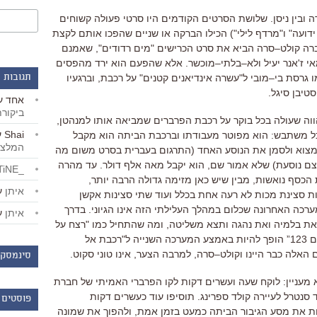
 ובין ניסן
.
שלושת הסרטים הקודמים היו סרטי פעולה קשוחים
ידועה
"
ו
"
מרדף לילי
")
הכילו הברקה או שניים שהפכו אותם לקצת
רה קולט
–
סרה הביא את סרט הכרישים
"
מים רדודים
",
שאמנם
י ז
'
אנר יעיל ולא
–
בלתי
–
מוכשר
.
אלא שהפעם הוא ירד מהפסים
ו גרסת בי
–
מובי ל
"
עשרה אינדיאנים קטנים
"
על רכבת
,
וברגעיו
תגובות 
סטיבן סיגל
.
אחד
ע
ביקור
הווה שעולה בכל בוקר על רכבת הפרברים שמביאה אותו למנהטן
,
Shai
ע
כל משתבש
:
הוא מפוטר מעבודתו וברכבת הביתה הוא מקבל
המלצו
מצוא ולסמן את הנוסע האחד
(
התרגום בעברית בסרט משום מה
צם נוסעת
)
שלא אמור שם
,
הוא יקבל מאה אלף דולר
.
עד מהרה
_LiBERTiNE_
 הכסף נואשות
,
מבין שיש כאן מזימה גדולה הרבה יותר
,
איתן
ע
נות סצינת מכות לא רעה אחת בכלל ועוד שתי סצינות אקשן
רכה האחרונה שכלום במהלך העלילתי הזה אינו הגיוני
.
בדרך
איתן
ע
ת בלמיה ואת נהגה ותצא משליטה
,
ומה שהתחיל כמו
"
רצח על
ם
123”
הופך להיות באמצע המערכה השנייה ל
"
רכבת אל
האלה כבר היינו וקולט
–
סרה
,
למרבה הצער
,
אינו טוני סקוט
.
סינמסקו
מעניין
:
לוקח שעה ועשרים דקות לקו הפרברי האמיתי של חברת
 סנטרל לעיירה קולד ספרינג
.
תוסיפו עוד כעשרים דקות
פוסטים 
ת את מסע הגיבור הביתה כמעט בזמן אמת
,
ולהפוך את שמונה