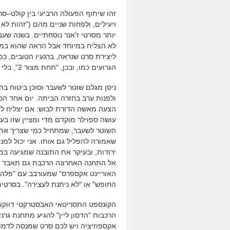
זהו שיתוף הפעולה הרביעי בין קולט
–
סרה
ויעילים
,
ולפחות שניים מהם
("
זהות לא 
יותר מסרטי ז
'
אנר נוסחתיים
.
בשנה שעב
לא הצליח במיוחד אבל הראה שהוא במא
ליצירת סרט שנראה
,
ברגעיו הטובים
,
כמ
הגרועים כמו
,
ובכן
, "
תחת מצור
2",
בלי 
ניסן מגלם שוטר לשעבר וסוכן ביטוח ב
ולפנות ערב בחזרה הביתה
.
יום אחד ה
הצעה מאשה הדורת לבוש
:
אם יצליח ל
עושה ספוילר מוקדם מדי ומציין שזו בע
השוטר לשעבר
,
שמתחיל כמי שצריך את
שאמורה להפליל גם אותו
.
אני יכול למ
ירודות
,
ובעיקר את התובנה שמגיעה במע
אל התחנה האחרונה הרכבת גם תאבד א
האוריינט אקספרס
"
שמעורבב עם
"
פלה
החופש
"
או
"
לא ניתנת לעצירה
".
בסרטים 
הקונספט התסריטאי האבסטרקטי דווקא 
הרכבות "הדסון ליין" להגיע מתחנת גרנד
אקספוזיציה ויש לכם סרט שמנסה לדמו