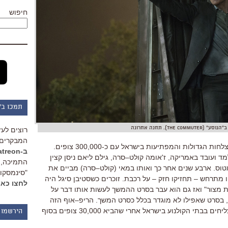
חיפוש
תמכו ב"
The Commut). תחנה אחרונה
רוצים לעז
המבקרים 
חות הגדולות והמפתיעות בישראל עם כ
-300,000
צופים
.
ב-Patreon
ד ועובד באמריקה
,
ז
'
אומה קולט
–
סרה
, גילם
ליאם ניסן קצין
התמיכה, 
טוס
.
ארבע שנים אחר כך ואותו במאי
(
קולט
–
סרה
)
מביים את
"סינמסקופ
 מתרחש – תחזיקו חזק – על רכבת
.
זוכרים כשסטיבן סיגל היה
לחצו כאן
 מצור
"
ואז גם הוא עבר בסרט ההמשך לעשות אותו דבר על
,
בסרט שאפילו לא מוגדר בכלל כסרט המשך
.
הריפ
–
אוף הזה
ליחים בבתי הקולנוע בישראל אחרי שהביא
30,000
צופים בסוף
הירשמו 