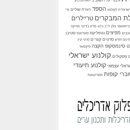
גיבורי על
דוקאביב
האחים כהן
הספד
הערת שוליים
שראלית לקולנוע
וודי
ת המבקרים
טריילרים
ריסטופר נולן
מדע בדיוני
לייב בלוג
מוזיקה
מפיצים
סטיבן
נטפליקס
כבים
סאנדאנס
סרטים קצרים
יכום חודש
סרטי קיץ
 סינמסקופ הקצה
פיקסאר
קולנוע ישראלי
פסקולים
קולנוע תיעודי
שראלי עצמאי
ברי קופות
תסריטאות