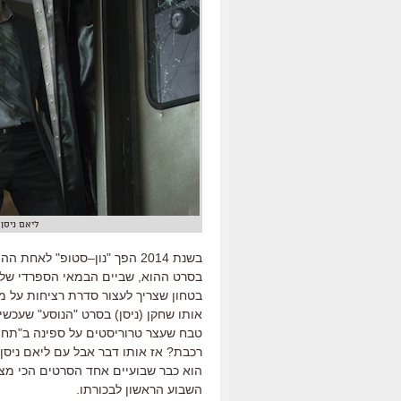
ליאם ניסן ב"הנוסע" (er
בשנת
2014
הפך
"
נון
–
סטופ
"
לאחת ההצל
בסרט ההוא
,
שביים הבמאי הספרדי שלמ
בטחון שצריך לעצור סדרת רציחות על מ
אותו שחקן
(
ניסן
)
בסרט
"
הנוסע
"
שעכשיו
טבח שעצר טרוריסטים על ספינה ב
"
תחת
רכבת
?
אז אותו דבר אבל עם ליאם ניסן
הוא כבר שבועיים אחד הסרטים הכי מצ
השבוע הראשון לבכורתו
.