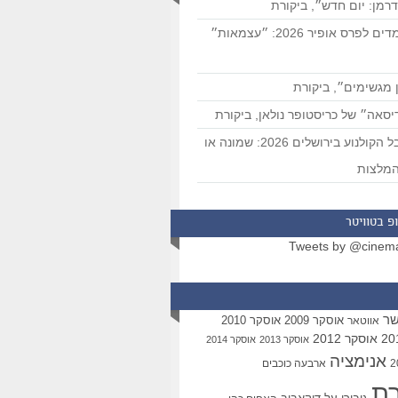
רמן: יום חדש״, ביקורת
המועמדים לפרס אופיר 2026: ״עצמאות״
 מגשימים״, ביקורת
סאה״ של כריסטופר נולאן, ביקורת
פסטיבל הקולנוע בירושלים 2026: שמונה או
מלצות
פ בטוויטר
Tweets by @cinem
שר
אוסקר 2009
אוסקר 2010
אווטאר
אוסקר 2012
אוסקר 2013
אוסקר 2014
אנימציה
ארבעה כוכבים
רת