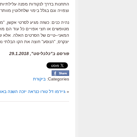
התחנות בדרך לנקודות מפנה עלילתיות
וצפויה וגם בגלל בימוי שלחלוטין מוות
נהיה כנים:
כשזה מגיע לסרטי אקשן
, "
מט
מטופשים או חצי אפויים כל עוד הם מו
המאני
–
טיים של הסרטים האלה
.
אלא ש
יונקרס,
"
הנוסע
"
חוצה את הקו הבלתי נ
פורסם ב"כלכליסט", 29.1.2018
Categories:
ביקורת
«
גיירמו דל טורו כנראה יזכה השנה באו