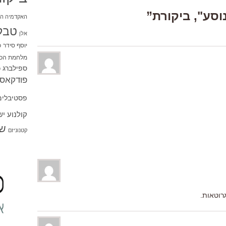
האקדמיה הי
טבל
אלן
יוסף סידר
כ
מלחמת הכו
ספילברג
ס
פודקאסט
פסטיבלים
קולנוע י
שו
קטנוניזם
רוטאות.