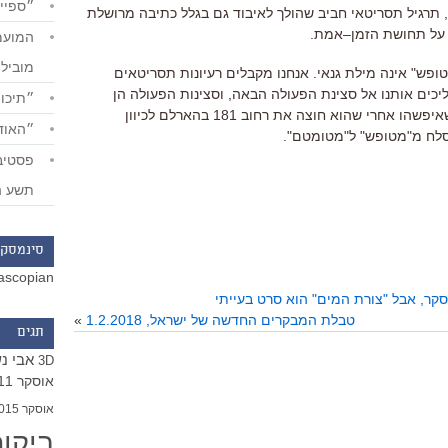
״ספייד
,
תרגיל תסריטאי חביב שהולך לאיבוד גם בגלל כתיבה מרושלת
ר על תחושת הזמן
–
אמת
.
מוביל
ופש
"
אינה מילת גנאי
.
אנחנו מקבלים רעיונות תסריטאים
ליכים אותנו אל סצינת הפעולה הבאה
,
וסצינות הפעולה הן
״תיכון
איפשהו אחרי שהוא חוצה את רחוב
181
בהארלם לכיוון
״האודי
סלח מ
"
מטופש
"
ל
"
מטומטם
".
תשע ה
סינמסקו
ascopian
סקר, אבל "צורת המים" הוא סרט בעייתי
טבלת המבקרים החדשה של ישראל, 1.2.2018
»
תגים
אבי נ
3D
אוסקר 2011
אוסקר 2015
ביקו