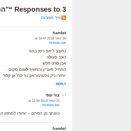
3 Responses to “"הנוסע", ביקורת”
פיד תגובות
hamlet
30 ינואר 2018 at 19:47
PERMALINK
כחובב ליאם ניסן בתור
כוכב פעולה
אכן-סרט חלש.
התחיל מעניין והמשיך לשום מקום…
יוחזרו ניק נולטה\צ׳אק נוריס\ז׳אן קלוד
REPLY
צור שפי
31 ינואר 2018 at 12:59
PERMALINK
כוונתך מן הסתם – יוחזרו למחסן הג
hamlet