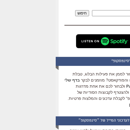
להגביר
או
חיפוש
להנמיך
עוצמת
שמע.
סינמסקופ"
ור לממן את פעילות הבלוג, טבלת
והפודקאסט? מוזמנים לבקר
בדף שלי
ולבחור לכם את אחת מדרגות
ולהצטרף לקבוצות הסודיות של
" לקבלת עדכונים והמלצות פרטיות.
לעדכוני המייל של ״סינמסקופ״