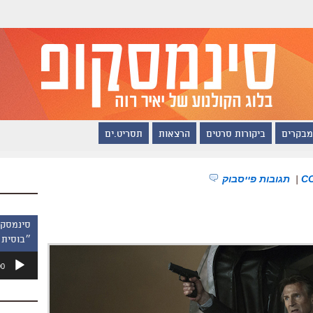
מבקרים
ביקורות סרטים
הרצאות
תסריט.ים
|
תגובות פייסבוק
״בוסית 
נגן
00
אודיו