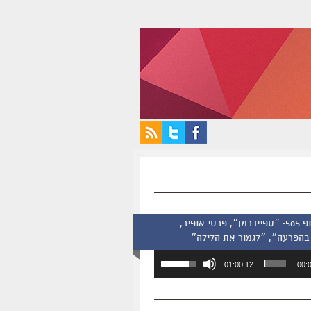
סינמסקופ 505: ״ספיידרמן״, פרסי אופיר,
בהפרעה״, ״לגמור את הלילה״
השתמש
01:00:12
00:
במקש
למעלה/למטה
כדי