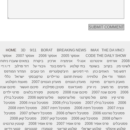
HOME
3D
9/11
BORAT
BREAKING NEWS
IMAX
THE DA VINCI
THE DAILY SHOW
CODE
אוסקר 2005
אוסקר 2006
אוסקר 2007
אוסקר
2008
אורחים
אינטרנט
אנג לי
אנימציה
ארכיון
ביקורת
במאים שעברו ניתוח
לשינוי מין
בקרוב
בשוטף
בתי קולנוע
ג'יימס בונד
גיבורי על
דוד פרלוב
די.וי.די
דפש מוד
האחים כהן
היי דפינישן
היצ'קוק/טריפו
הכי טובים
המדור המודפס
הספד
וודי אלן
טלוויזיה
טעויות תרגום
טריילרים
טרקובסקי
ישראל
כללי
מאבק היוצרים
מוזיקה
מועדון הגנוזים
מועדון הגנוזים 2007
מועצת הקולנוע
מפיצים
מר משיב
ניו יורק
סאנדאנס
סטיבן ספילברג
סיכום העשור
סיכום שנה
2006
סיכום שנה 2007
סיכום שנה 2008
סינמטק
סקירת בלוגים
סרטי ילדים
סרטי קיץ
סתם
פול מקרטני
פוליצרוסקופ
פוליצרסקופ 2006
פסטיבל ברלין
2006
פסטיבל ברלין 2007
פסטיבל ברלין 2008
פסטיבל ונציה 2006
פסטיבל
ונציה 2007
פסטיבל חיפה 2006
פסטיבל חיפה 2007
פסטיבל חיפה 2008
פסטיבל טורונטו 2006
פסטיבל ירושלים 2006
פסטיבל ירושלים 2007
פסטיבל
ירושלים 2008
פסטיבל קאן 2006
פסטיבל קאן 2007
פסטיבל קאן 2008
פסטיבלים
פרס אופיר 2006
פרס אופיר 2007
פרס אופיר 2008
קוונטין טרנטינו
קולנוע איטלקי
קולנוע ישראלי
קולנוע קוריאני
קטמנדו
קטנוניזם
קטעי וידיאו