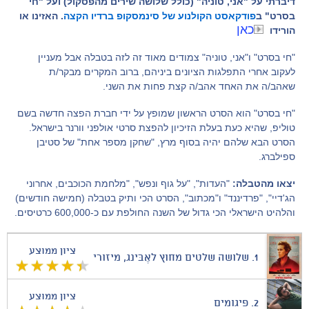
דיברתי על "אני, טוניה" (כולל שלושה שירים מהפסקול) ועל "חי
בסרט" ב
פודקאסט הקולנוע של סינמסקופ ברדיו הקצה
. האזינו או
כאן
הורידו
"חי בסרט" ו"אני, טוניה" צמודים מאוד זה לזה בטבלה אבל מעניין
לעקוב אחרי התפלגות הציונים ביניהם, ברוב המקרים מבקר/ת
שאהב/ה את האחד אהב/ה קצת פחות את השני.
"חי בסרט" הוא הסרט הראשון שמופץ על ידי חברת הפצה חדשה בשם
טוליפ, שהיא כעת בעלת הזיכיון להפצת סרטי אולפני וורנר בישראל.
הסרט הבא שלהם יהיה בסוף מרץ, "שחקן מספר אחת" של סטיבן
ספילברג.
יצאו מהטבלה:
"העדות", "על גוף ונפש", "מלחמת הכוכבים, אחרוני
הג'דיי", "פרדיננד" ו"מכתוב", הסרט הכי ותיק בטבלה (חמישה חודשים)
והלהיט הישראלי הכי גדול של השנה החולפת עם כ-600,000 כרטיסים.
ציון ממוצע
1.
שלושה שלטים מחוץ לאֶבּינג, מיזורי
ציון ממוצע
2.
פיגומים