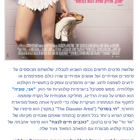
שלושה סרטים חדשים נכנסו השבוע לטבלה, שלושתם מבוססים על
סיפורים אמיתיים ועל אנשים אמיתיים שהיו כולם מפורסמים או
ידועים לשמצה לרגע. שניים מהסרטים עוסקים בתעשיית הקולנוע
וקללותיה. ממש פסטיבל ביוגרפיות קולנועיות אד-הוק.
"אני, טוניה"
הוא הסרט על טוניה הרדינג, מחליקה אמנותית על הקרח שזממה
לתקוף את המתחרה העיקרית שלה כדי להעיף אותה מאולימפיאדת
החורף;
"חי בסרט"
("The Diasater Artist" במקור) הוא סיפורו של
הסרט הגרוע ביותר בכל הזמנים (בהנחה שאתם שוכחים מקיומו של
"אד ווד" של טים ברטון);
"כוכבים חיים לנצח"
הוא סיפור אהבתה של
כוכבת קולנוע מבוגרת עם המאהב המאוד צעיר שלה.