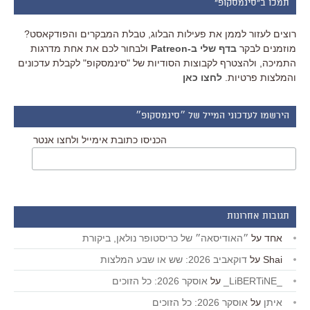
תמכו ב"סינמסקופ"
רוצים לעזור לממן את פעילות הבלוג, טבלת המבקרים והפודקאסט?
מוזמנים לבקר
בדף שלי ב-Patreon
ולבחור לכם את אחת מדרגות
התמיכה, ולהצטרף לקבוצות הסודיות של "סינמסקופ" לקבלת עדכונים
והמלצות פרטיות.
לחצו כאן
הירשמו לעדכוני המייל של ״סינמסקופ״
הכניסו כתובת אימייל ולחצו אנטר
תגובות אחרונות
אחד
על
״האודיסאה״ של כריסטופר נולאן, ביקורת
Shai
על
דוקאביב 2026: שש או שבע המלצות
_LiBERTiNE_
על
אוסקר 2026: כל הזוכים
איתן
על
אוסקר 2026: כל הזוכים