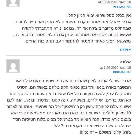
10 ינואר 2010 at 18:28
PERMALINK
אין בכלל ספק שהוא יביא המון קהל.
גם לי יצא לראות אותו בהקרנה מיוחדת לא מזמן ואני חייב להודות
שבהחלט מדובר ביצירה אדירה. גם אני נורא התחברתי לתודה
שעישנתם והרגשתי את אותו הרייטמן גם בתלוי באוויר. סרט עדכני,
משעשע ורציני כאחד המנסה להתמודד עם תהפוכות החיים
REPLY
אלונה
18 ינואר 2010 at 1:20
PERMALINK
אם יורשה לי ארצה לציין שהסרט נראה כמו שטיפת מוח לכל נפגעי
המשבר בארה"ב או יותר נכון נפגעי הקפיטליזם באשר הם. הסרט
מנסה, לדעתי, לטעת תקווה בכל אלו שאיבדו את עבודתם שכסף הוא
לא הכל בחיים. יש ילדים, משפחה, גינה קטנה, מיסת יום א'.. הנה לכם
איש מושלם לכאורה שישן רק ב"הילטון" וכל מה שמעניין אותו זה לצבור
10 מליון מיילים וכשהוא זוכה בהם הם מאבדים ממשמעותם כי הוא
בעצם נורא בודד. הנה הוא עומד בטרמינל מביט בלוח הטיסות חסר
יעד לטוס אליו. עכשיו אתם מקנאים בו? לא!
ג'ורג' קלוני מושלם – זה נכון!!