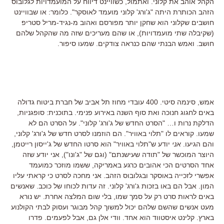
הקהל אוהב את קלוני. ואתמול, כשוויינט דיווח על המועמדויות לגלובוס
הזהב הכותרת היתה "ג'ורג' קלוני מועמד לאוסקר". כלומר: או שבוויינט
חושבים שקלוני הוא שחקן יותר מפורסם ואהוב מ-נגיד-מריל סטריפ
(שקיבלה שתי מועמדויות), או שהם מעריכים שזה מה שהקהל שלהם
חושב. ואמש הבנתי שהם כנראה צודקים. שמעו סיפור.
אמש, סינמה סיטי. 400 עובדי מחוז תל אביב של חברת ביטוח גדולה
באים לחגוג חנוכה ואת סוף השנה באירוע פנימי. בתוכנית: סופגניות,
הדלקת נרות ו… "הסרט החדש של ג'ורג' קלוני". על הסרט הם לא
שמעו. קוראים לו "תלוי באוויר". הם הוזמנו לסרט חדש של ג'ורג' קלוני,
והם הגיעו.
אני
יודע ש"תלוי באוויר" הוא סרטו החדש של ג'ייסון רייטמן,
היוצר המוכשר של "תודה שעישנתם" (וגם של "ג'ונו"), אני יודע שזה
אחד הסרטים הכי אהובים כרגע באמריקה, ששמו מוזכר כמועמד
אפשרי לזכייה באוסקר ובגלובוס הזהב. אני מחכה לסרט כי קראתי עליו
המון. אבל הם באו בזכות ג'ורג' קלוני. זה עדות לכוחו של כוכב. שאנשים
באים לראות סרט רק על סמך שמו, בלי שום המלצה אחרת. יש נורא
מעט אנשים שהשם שלהם יכול למשוך קהל מבוגר ועסוק לבתי הקולנוע
בארץ. קלינט איסטווד הוא אחד. וודי אלן גם, אבל לפעמים. פדרו