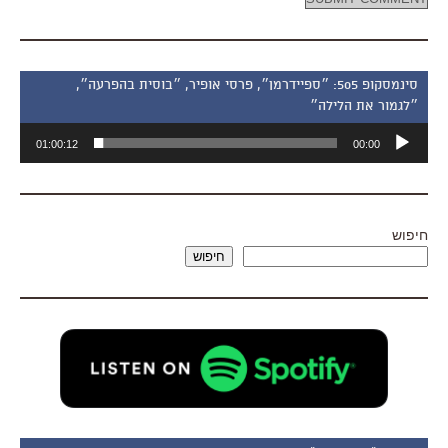
סינמסקופ 505: ״ספיידרמן״, פרסי אופיר, ״בוסית בהפרעה״,
״לגמור את הלילה״
נגן
01:00:12
00:00
אודיו
חיפוש
חיפוש