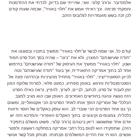
אלמודובר. וג'ורג' קלוני. ואני, שהייתי שם בדיוק, לכדתי את ההזדמנות
וחמקתי פנימה. וכך ראיתי אמש את "תלוי באוויר", שכמה שעות קודם
לכן זכה בשש מועמדויות לגלובוס הזהב.
קודם כל, אני שמח לבשר ש"תלוי באוויר" ממשיך בתכניו ובסגנונו את
"תודה שעישנתם" המצוין, ולא את "ג'ונו" – שהיה בסך הכל סרט חמוד
ושנון. "תלוי באוויר" ממשיך את העיסוק של "תודה שעישנתם" בחיפוש
אחר לב בתוך אמריקה התאגידית, אך בעוד "תודה שעישנתם" נטה
לכיוון הסאטירי/ציני, "תלוי באוויר" מתחיל מהציניות ובהדרגה פונה אל
הסנטימנטליות והרגש. באופן מפתיע, כמעט פלאי, למרות שלוקח המון
זמן לעבוד על סרט, לכתוב, לביים, לערוך, להפיץ, נראה כאילו הסרט
הזה נעשה ונהגה בחודשים האחרונים. האופן שבו הוא מגיב למצב
הכלכלי של אמריקה הופך אותו לאחד הסרטים הכי אקטואליים, ומשום
כך גם אחד הסרטים הכי שוברי לב. הוא עוסק באקלים של חוסר ודאות
כלכלית, צמצומים וקיצוצים. בתוך האקלים האפרורי והמדכא הזה יש
אדם אחד שמשגשג: ריאן בינגהם (ג'ורג' קלוני, פשוט מושלם בתפקיד
הזה), שתפקידו הוא לטוס בכל רחבי אמריקה במחלקה ראשונה ולפטר
אנשים. הוא חי את החיים המושלמים מבחנתו: מנותק מכל קשר אנושי