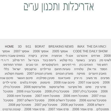
HOME
3D
9/11
BORAT
BREAKING NEWS
IMAX
THE DA VINCI
THE DAILY SHOW
CODE
אוסקר 2005
אוסקר 2006
אוסקר 2007
אוסקר
2008
אורחים
אינטרנט
אנג לי
אנימציה
ארכיון
ביקורת
במאים שעברו ניתוח
לשינוי מין
בקרוב
בשוטף
בתי קולנוע
ג'יימס בונד
גיבורי על
דוד פרלוב
די.וי.די
דפש מוד
האחים כהן
היי דפינישן
היצ'קוק/טריפו
הכי טובים
המדור המודפס
הספד
וודי אלן
טלוויזיה
טעויות תרגום
טריילרים
טרקובסקי
ישראל
כללי
מאבק היוצרים
מוזיקה
מועדון הגנוזים
מועדון הגנוזים 2007
מועצת הקולנוע
מפיצים
מר משיב
ניו יורק
סאנדאנס
סטיבן ספילברג
סיכום העשור
סיכום שנה
2006
סיכום שנה 2007
סיכום שנה 2008
סינמטק
סקירת בלוגים
סרטי ילדים
סרטי קיץ
סתם
פול מקרטני
פוליצרוסקופ
פוליצרסקופ 2006
פסטיבל ברלין
2006
פסטיבל ברלין 2007
פסטיבל ברלין 2008
פסטיבל ונציה 2006
פסטיבל
ונציה 2007
פסטיבל חיפה 2006
פסטיבל חיפה 2007
פסטיבל חיפה 2008
פסטיבל טורונטו 2006
פסטיבל ירושלים 2006
פסטיבל ירושלים 2007
פסטיבל
ירושלים 2008
פסטיבל קאן 2006
פסטיבל קאן 2007
פסטיבל קאן 2008
פסטיבלים
פרס אופיר 2006
פרס אופיר 2007
פרס אופיר 2008
קוונטין טרנטינו