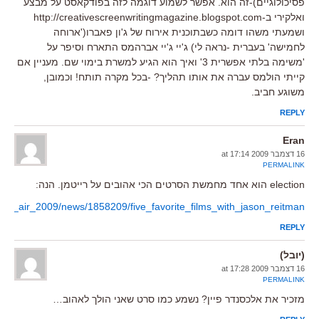
פסיכולוגיים)-זה הוא. אפשר לשמוע דוגמה לזה בפודקאסט על מבצע
ואלקירי ב-http://creativescreenwritingmagazine.blogspot.com
ושמעתי משהו דומה כשבתוכנית אירוח של ג'ון פאברו('ארוחה
לחמישה' בעברית -נראה לי) ג'יי ג'יי אברהמס התארח וסיפר על
'משימה בלתי אפשרית 3' ואיך הוא הגיע למשרת בימוי שם. מעניין אם
קייתי הולמס עברה את אותו תהליך? -בכל מקרה תותח! וכמובן,
משוגע חביב.
REPLY
Eran
16 דצמבר 2009 at 17:14
PERMALINK
election הוא אחד מחמשת הסרטים הכי אהובים על רייטמן. הנה:
the_air_2009/news/1858209/five_favorite_films_with_jason_reitman
REPLY
(יובל)
16 דצמבר 2009 at 17:28
PERMALINK
מזכיר את אלכסנדר פיין? נשמע כמו סרט שאני הולך לאהוב…