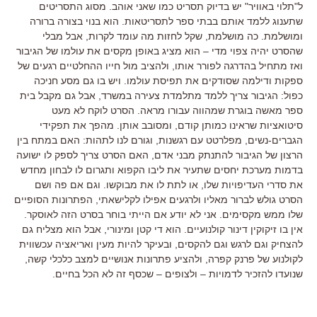
ל"תלוי באוויר" יש בדיוק תסריט כמו שאני אוהב. מסוג התסריטים
שתענוג ללמד אותם בבתי ספר לתסריטאות. הוא בנוי בצורה ברורה
ומושלמת. כה מושלמת, שקל לחזות מה עומד לקרות, אבל מבלי
שהסרט יהיה צפוי מדי – הוא מציג באופן מקסים את עולמו של הגיבור
ואז מתחיל בהדרגה לפורר אותו, ולהציב מול חייו ההחלטיים רגעים של
ספקות ודילמה שסודקים את תפיסת עולמו. ויש בו גם מסע חניכה
כפול: הגיבור צריך ללמד מתלמדת צעירה במשרד, אבל גם מקבל בית
ספר מאשה בוגרת שמהווה עבורו מראה. הסרט לוקח לא מעט
סיטואציות שראינו כמותן קודם, ומסובב אותן. מהפך את תפקידי
הגברים-נשים, מפלרטט עם רגשנות, וגורם לנו לתהות: האם במתח בין
הרצון של הגיבור להתנתק מבני אדם, האם הסרט צריך לספק לו ישועה
בדמות מערכת יחסים שתעיר את ליבו הקפוא ותגרום לו לבחון מחדש
את סדרי העדיפויות שלו, או לתת לו את מבוקשו. וגם אם פה ושם
הסרט גולש לברור מאליו ולרגעים אפילו לקלישאתי, הפתרונות הסופיים
שלו ממש מקסימים. אני לא יודע אם הייתי בוחר בסרט הזה לאוסקר.
אין בו זיקוקין דינור קולנועיים. הוא די קטן ומינורי, אבל הוא מצליח גם
להצחיק וגם לרגש וגם להקסים, ובעיקר להיות מעין ואריאציה עכשווית
לקולנוע של פרנק קפרה, ולהציע פתרונות אנושיים למצב כלכלי קשה,
שנועדו להזכיר לדמויות – ולצופים – שכסף זה לא הכל בחיים.