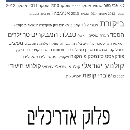
אבי נשר
אוסקר 2011
אוסקר 2012
אוסקר 2009
אוסקר 2010
3D
אווטאר
אנימציה
אוסקר 2015
ארבעה כוכבים
אוסקר 2013
אוסקר 2014
ביקורת
גיבורי על
דוקאביב
האחים כהן
האקדמיה הישראלית לקולנוע
טבלת המבקרים
טריילרים
הספד
הערת שוליים
וודי אלן
מפיצים
יוסף סידר
כריסטופר נולן
מדע בדיוני
מלחמת הכוכבים
לייב בלוג
מוזיקה
סטיבן ספילברג
סרטים קצרים
נטפליקס
סאנדאנס
סיכום חודש
סרטי קיץ
פודקאסט סינמסקופ הקצה
פסטיבלים
פסקולים
פיקסאר
קולנוע ישראלי
קולנוע תיעודי
קולנוע ישראלי עצמאי
שוברי קופות
תסריטאות
קטנוניזם