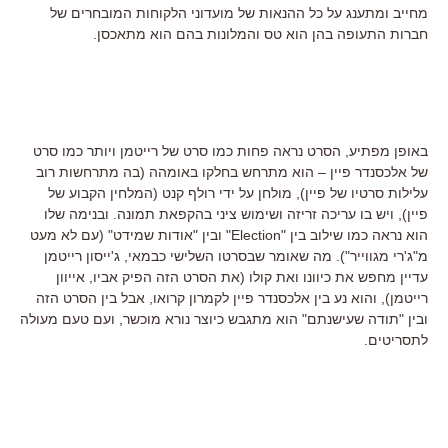
מחייב ומתענג על כל ההנאות של מועדוני הלקוחות המובחרים של
חברות התעופה בהן הוא טס והמלונות בהם הוא מתאכסן.
באופן מפתיע, הסרט נראה פחות כמו סרט של רייטמן ויותר כמו סרט
של אלכסנדר פיין – הוא מתרחש בחלקו באומהה (בה מתרחשות רוב
עלילות סרטיו של פיין), מולחן על ידי רולף קנט (המלחין הקבוע של
פיין), ויש בו עריכה זריזה ושימוש ציני בהקפאת תמונה. ובנימה שלו
הוא נראה כמו שילוב בין "Election" ובין "אודות שמידט" (עם לא מעט
מ"ג'רי מגווייר"). מה שאומר שבסרטו השלישי כבמאי, ג'ייסון רייטמן
עדיין מחפש את כיוונו ואת קולו (את הסרט הזה הפיק אביו, אייוון
רייטמן), והוא נע בין אלכסנדר פיין לקמרון קרואו, אבל בין הסרט הזה
ובין "תודה שעישנתם" הוא מתגבש כיוצר נורא מוכשר, ועם טעם מעולה
לתסריטים.