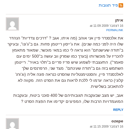
פיד תגובות
איתן
16 דצמבר 2009 at 11:09
PERMALINK
את אלכסנדר פיין אני אוהב (מה איתו, אגב ? "דרכים צדדיות" הנהדר
שלו היה לפני כמה שנים). את ג'ייסון רייטמן פחות. גם ב"ג'ונו", ובעיקר
ב"תודה שעישנתם" הוא נראה לי כמו במאי מוכשר, שמאוד מתאמץ
להכריז על מוכשרותו (בערך כמו שמרק ווב עושה ב"500 ימים עם
סאמר"). התעצבתי לשמוע שיש פריז פריים ב"תלוי באויר". רייטמן
השתמש בזה גם ב"תודה שעינתם". מצד שני, הרפרנסים שלך
לאלכסנדר פיין, והסנטימנטליות שהסרט כנראה פונה אליה (וג'ורג'
קלוני) כראה יגרמו לי ללכת לראות גם את הסרט הזה. מקווה לא
להתאכזב בשלישית.
אגב, יש מצב שבעקבות תגובותיהם של 400 סוכני ביטוח, ובעקבות
המועמדויות הרבות שלו, המפיצים יקדימו את הפצת הסרט ?
REPLY
ozepe
16 דצמבר 2009 at 11:15