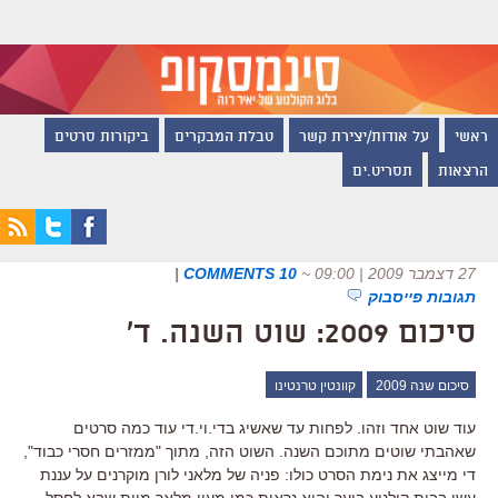
ראשי
על אודות/יצירת קשר
טבלת המבקרים
ביקורות סרטים
הרצאות
תסריט.ים
27 דצמבר 2009 | 09:00
~
10 COMMENTS
|
תגובות פייסבוק
סיכום 2009: שוט השנה. ד'
סיכום שנה 2009
קוונטין טרנטינו
עוד שוט אחד וזהו. לפחות עד שאשיג בדי.וי.די עוד כמה סרטים
שאהבתי שוטים מתוכם השנה. השוט הזה, מתוך "ממזרים חסרי כבוד",
די מייצג את נימת הסרט כולו: פניה של מלאני לורן מוקרנים על עננת
עשן בבית קולנוע בוער והיא נראית כמו מעין מלאך מוות שבא לחסל