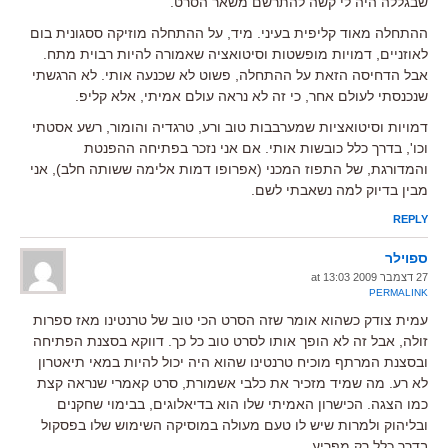
שבגללה היה לי קשה להתרשם משאר הסרט.
ההתחלה מאוד קליפית בעיני. מיד, על ההתחלה מוזיקה ססגונית בום
לאוזניים, דמויות מופשטות וסיטואציה שאמורה להיות רבוית מתח.
אבל הדחיסה הזאת על ההתחלה, פשוט לא שכנעה אותי. לא הרגשתי
שנכנסתי לעולם אחר, כי זה לא נראה עולם אמיתי, אלא קליפ.
דמויות וסיטואציות שמערבבות טוב ורע, טרגדיה והומור, רשע אסטתי
וכו', בדרך כלל כובשות אותי. אם אני נזכר בפתיחה ההפנטת
והמדורגת, של התפוז המכני (אפרופו דמות אלימה ששותה חלב), אני
מבין בדיוק למה נשאבתי לשם.
REPLY
ספוילר
27 דצמבר 2009 at 13:03
PERMALINK
עמית צודק כשהוא אומר שזה הסרט הכי טוב של טרנטינו מאז ספרות
זולה, אבל זה לא הופך אותו לסרט טוב כל כך. דווקא בסצנת הפתיחה
ובסצנת המרתף מוכיח טרנטינו שהוא היה יכול להיות במאי תיאטרון
לא רע. מה שמיד מזכיר את כלבי אשמורת, סרט קאמרי שנראה קצת
כמו הצגה. הכישרון האמיתי שלו הוא בדיאלוגים, בבימוי שחקנים
ובליהוק ולמרות שיש לו טעם מעולה במוסיקה השימוש שלו בפסקול
בדרך כלל רק מפריע.