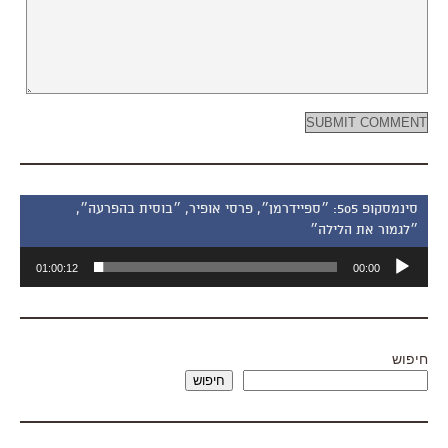
סינמסקופ 505: ״ספיידרמן״, פרסי אופיר, ״בוסית בהפרעה״,
״לגמור את הלילה״
נגן
01:00:12
00:00
אודיו
חיפוש
חיפוש