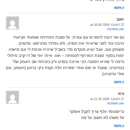
REPLY
יואב
27 דצמבר 2009 at 16:09
PERMALINK
גם אני רוצה להסכים עם עמית. על סצנת הפתיחה שמעתי וקראתי
הרבה עוד לפני שראיתי את הסרט, ולא נפלתי מהכיסא. מרשים,
משוחק טוב, אבל הגיע מוקדם מדי בשביל שיהיה אכפת לי אם מישהו
ימות בסוף. סצנת המרתף לעומתה – ואוו. איזה יופי של דו קרב מילולי.
נדמה לי שהיא הסצנה הכי ארוכה בסרט ורק בזכותה שב האמון שלי
בטרנטינו, שאבד אי שם אחרי ספרות זולה וקצת ג'קי בראון (האמון. וגם
אולי טרנטינו).
REPLY
גיא
27 דצמבר 2009 at 21:35
PERMALINK
כריסטופר וולף צריך לקבל אוסקר
על משהו לא חשוב על מה
REPLY