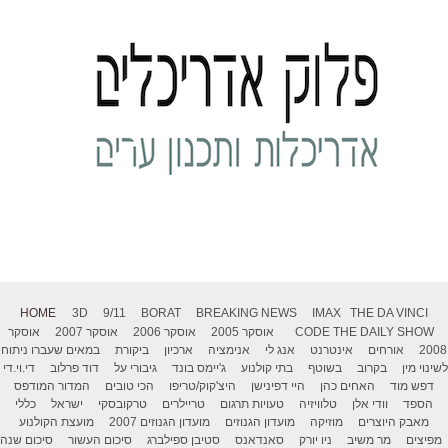
HOME
3D
9/11
BORAT
BREAKING NEWS
IMAX
THE DA VINCI
THE DAILY SHOW
CODE
אוסקר 2005
אוסקר 2006
אוסקר 2007
אוסקר
2008
אורחים
אינטרנט
אנג לי
אנימציה
ארכיון
ביקורת
במאים שעברו ניתוח
לשינוי מין
בקרוב
בשוטף
בתי קולנוע
ג'יימס בונד
גיבורי על
דוד פרלוב
די.וי.די
דפש מוד
האחים כהן
היי דפינישן
היצ'קוק/טריפו
הכי טובים
המדור המודפס
הספד
וודי אלן
טלוויזיה
טעויות תרגום
טריילרים
טרקובסקי
ישראל
כללי
מאבק היוצרים
מוזיקה
מועדון הגנוזים
מועדון הגנוזים 2007
מועצת הקולנוע
מפיצים
מר משיב
ניו יורק
סאנדאנס
סטיבן ספילברג
סיכום העשור
סיכום שנה