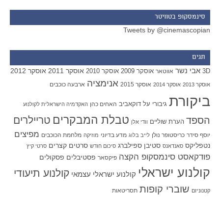
סינמסקופ בטוויטר
Tweets by @cinemascopian
תגים
אבי נשר
אוסקר 2011
אוסקר 2012
אוסקר 2009
אוסקר 2010
3D
אווטאר
אנימציה
אוסקר 2015
ארבעה כוכבים
אוסקר 2013
אוסקר 2014
ביקורת
גיבורי על
דוקאביב
האחים כהן
האקדמיה הישראלית לקולנוע
טבלת המבקרים
טריילרים
הספד
הערת שוליים
וודי אלן
מפיצים
יוסף סידר
כריסטופר נולן
מדע בדיוני
מלחמת הכוכבים
לייב בלוג
מוזיקה
סטיבן ספילברג
סרטים קצרים
נטפליקס
סאנדאנס
סיכום חודש
סרטי קיץ
פודקאסט סינמסקופ הקצה
פסטיבלים
פסקולים
פיקסאר
קולנוע ישראלי
קולנוע תיעודי
קולנוע ישראלי עצמאי
שוברי קופות
תסריטאות
קטנוניזם