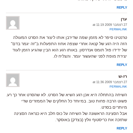
REPLY
ערן
27 דצמבר 2009 at 11:19
PERMALINK
טרנטינו סיפר לא מזמן שמה שדירבן אותו ליצור את הסרט המעולה
הזה היה רגע של קנאה אחרי שצפה אחוז התפעלות ב"זה יגמר בדם"
של ידידו פול תומס אנדרסון. באותו רגע הוא הבין שהגיע הזמן לעוד
יצירת מופת לפני שהעשור יגמר. והצליח לו.
REPLY
רז-ש
27 דצמבר 2009 at 11:36
PERMALINK
השיחה בהתחלה היא אכן רגע השיא של הסרט. לא שהסרט אחר כך רע.
פשוט הרבה פחות טוב. במיוחד כל החלקים של הממזרים שדי
מיותרים בסרט.
אבל הסצינה הראשונה של השיחה על כוס חלב היא כנראה הסצינה
שתזכה את כריסטוף וולץ (בצדק) באוסקר.
REPLY