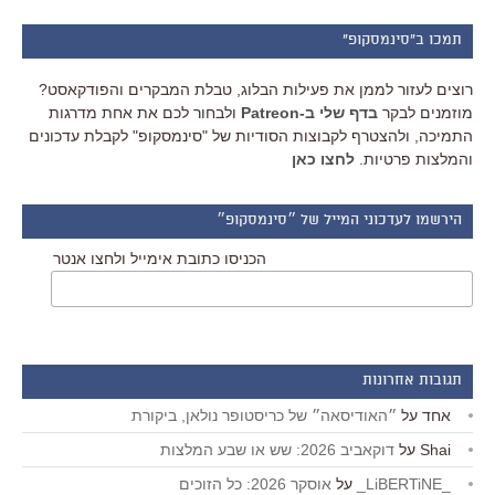
תמכו ב"סינמסקופ"
רוצים לעזור לממן את פעילות הבלוג, טבלת המבקרים והפודקאסט?
מוזמנים לבקר
בדף שלי ב-Patreon
ולבחור לכם את אחת מדרגות
התמיכה, ולהצטרף לקבוצות הסודיות של "סינמסקופ" לקבלת עדכונים
והמלצות פרטיות.
לחצו כאן
הירשמו לעדכוני המייל של ״סינמסקופ״
הכניסו כתובת אימייל ולחצו אנטר
תגובות אחרונות
אחד
על
״האודיסאה״ של כריסטופר נולאן, ביקורת
Shai
על
דוקאביב 2026: שש או שבע המלצות
_LiBERTiNE_
על
אוסקר 2026: כל הזוכים