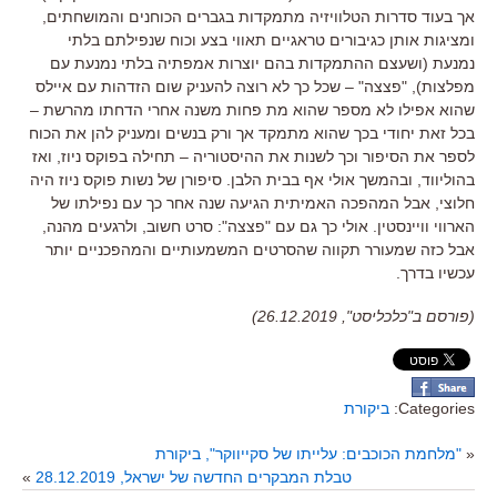
אך בעוד סדרות הטלוויזיה מתמקדות בגברים הכוחנים והמושחתים
,
ומציגות אותן כגיבורים טראגיים תאווי בצע וכוח שנפילתם בלתי
נמנעת
(
ושעצם ההתמקדות בהם יוצרות אמפתיה בלתי נמנעת עם
מפלצות
), "
פצצה
" –
שכל כך לא רוצה להעניק שום הזדהות עם איילס
שהוא אפילו לא מספר שהוא מת פחות משנה אחרי הדחתו מהרשת
–
בכל זאת יחודי בכך שהוא מתמקד אך ורק בנשים ומעניק להן את הכוח
לספר את הסיפור וכך לשנות את ההיסטוריה
–
תחילה בפוקס ניוז
,
ואז
בהוליווד
,
ובהמשך אולי אף בבית הלבן
.
סיפורן של נשות פוקס ניוז היה
חלוצי
,
אבל המהפכה האמיתית הגיעה שנה אחר כך עם נפילתו של
הארווי וויינסטין
.
אולי כך גם עם
"
פצצה
":
סרט חשוב
,
ולרגעים מהנה
,
אבל כזה שמעורר תקווה שהסרטים המשמעותיים והמהפכניים יותר
עכשיו בדרך
.
(פורסם ב"כלכליסט", 26.12.2019)
Categories:
ביקורת
«
"מלחמת הכוכבים: עלייתו של סקייווקר", ביקורת
טבלת המבקרים החדשה של ישראל, 28.12.2019
»