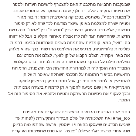
שבעקבות התביעה מתלבטת האם להצטרף לרשימת העדות ולספר
את סיפור התקיפה שלה
.
רנדולף
,
שזכה באוסקר על התסריט שכתב
ל
"
מכונת הכסף
",
משתמש בטכניקה נראטיבית דומה
:
דיבור מהיר
ופנייה ישירה למצלמה באופן שיוצר מודעות לכך שזה לא רק סיפור
חדשותי
,
אלא סרט העוסק בפער שבין
"
חדשות
"
ובין
"
אמת
":
הנה רשת
חדשות
,
שהחדשות הגדולות קרו אצלה מאחורי הקלעים אבל לא דווחו
בה
.
רואץ
',
במאי קומדיות שהתמחה בשנים האחרונות בבימוי דרמות
פוליטיות טלוויזיוניות
,
מדגיש את האלמנט החדשותי בכך שהוא מלהק
את בארי אקרויד
,
הצלם הקבוע של קן לואץ
',
לצלם את הסרט עם
מצלמת פילם על הכתף
.
כשהחדשות הופכות לבידור
,
סרט הקולנוע
המבדר הזה הופך להיות למהדורת החדשות הכי חושפנית
.
הדמויות
הראשיות בסיפור חתומות על הסכמי השתקה שאוסרות עליהן
להתראיין או לספר את סיפורן
,
אבל תחת התיקון הראשון לחוקה
האמריקאית אין שום מניעה להפוך אותן לדמויות ביצירה אמנותית
ובכך לעקוף את ניסיונות ההשתקה והטיוח ולהביא את הסיפור הזה אל
המסך
.
בתור אחד הסרטים הגדולים הראשונים שסוקרים את מהפכת
me_too#
ואת השלכותיה על עולם הבידור והתקשורת
(
לפחות עד
שיגיעו הסרטים שיעסקו בהארווי וויינסטין
,
פרשה שהתפוצצה בדיוק
שנה אחרי פרשת רוג
'
ר איילס
) "
פצצה
"
הוא סרט שחשיבותו העיקרית