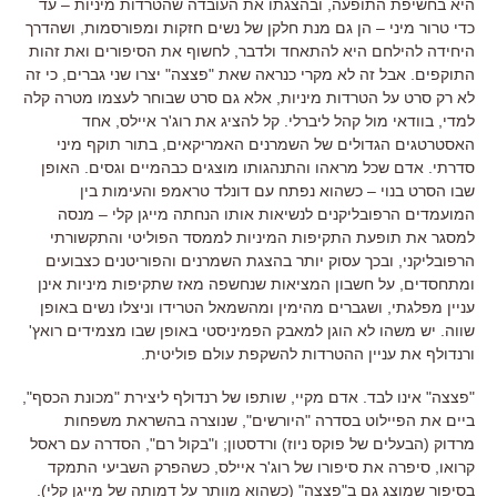
היא בחשיפת התופעה
,
ובהצגתו את העובדה שהטרדות מיניות
–
עד
כדי טרור מיני
–
הן גם מנת חלקן של נשים חזקות ומפורסמות
,
ושהדרך
היחידה להילחם היא להתאחד ולדבר
,
לחשוף את הסיפורים ואת זהות
התוקפים
.
אבל זה לא מקרי כנראה שאת
"
פצצה
"
יצרו שני גברים
,
כי זה
לא רק סרט על הטרדות מיניות
,
אלא גם סרט שבוחר לעצמו מטרה קלה
למדי
,
בוודאי מול קהל ליברלי
.
קל להציג את רוג
'
ר איילס
,
אחד
האסטרטגים הגדולים של השמרנים האמריקאים
,
בתור תוקף מיני
סדרתי
.
אדם שכל מראהו והתנהגותו מוצגים כבהמיים וגסים
.
האופן
שבו הסרט בנוי
–
כשהוא נפתח עם דונלד טראמפ והעימות בין
המועמדים הרפובליקנים לנשיאות אותו הנחתה מייגן קלי
–
מנסה
למסגר את תופעת התקיפות המיניות לממסד הפוליטי והתקשורתי
הרפובליקני
,
ובכך עסוק יותר בהצגת השמרנים והפוריטנים כצבועים
ומתחסדים
,
על חשבון המציאות שנחשפה מאז שתקיפות מיניות אינן
עניין מפלגתי
,
ושגברים מהימין ומהשמאל הטרידו וניצלו נשים באופן
שווה
.
יש משהו לא הוגן למאבק הפמיניסטי באופן שבו מצמידים רואץ
'
ורנדולף את עניין ההטרדות להשקפת עולם פוליטית
.
"
פצצה
"
אינו לבד
.
אדם מקיי
,
שותפו של רנדולף ליצירת
"
מכונת הכסף
",
ביים את הפיילוט בסדרה
"
היורשים
",
שנוצרה בהשראת משפחות
מרדוק
(
הבעלים של פוקס ניוז
)
ורדסטון
;
ו
"
בקול רם
",
הסדרה עם ראסל
קרואו
,
סיפרה את סיפורו של רוג
'
ר איילס
,
כשהפרק השביעי התמקד
בסיפור שמוצג גם ב
"
פצצה
" (
כשהוא מוותר על דמותה של מייגן קלי
).