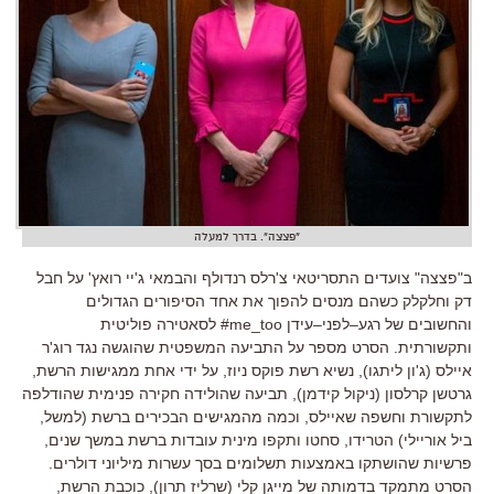
"פצצה". בדרך למעלה
ב
"
פצצה
"
צועדים התסריטאי צ
'
רלס רנדולף והבמאי ג
'
יי רואץ
'
על חבל
דק וחלקלק כשהם מנסים להפוך את אחד הסיפורים הגדולים
והחשובים של רגע
–
לפני
–
עידן
me_too#
לסאטירה פוליטית
ותקשורתית
.
הסרט מספר על התביעה המשפטית שהוגשה נגד רוג
'
ר
איילס
(
ג
'
ון ליתגו
),
נשיא רשת פוקס ניוז
,
על ידי אחת ממגישות הרשת
,
גרטשן קרלסון
(
ניקול קידמן
),
תביעה שהולידה חקירה פנימית שהודלפה
לתקשורת וחשפה שאיילס
,
וכמה מהמגישים הבכירים ברשת
(
למשל
,
ביל אוריילי
)
הטרידו
,
סחטו ותקפו מינית עובדות ברשת במשך שנים
,
פרשיות שהושתקו באמצעות תשלומים בסך עשרות מיליוני דולרים
.
הסרט מתמקד בדמותה של מייגן קלי
(
שרליז תרון
),
כוכבת הרשת
,