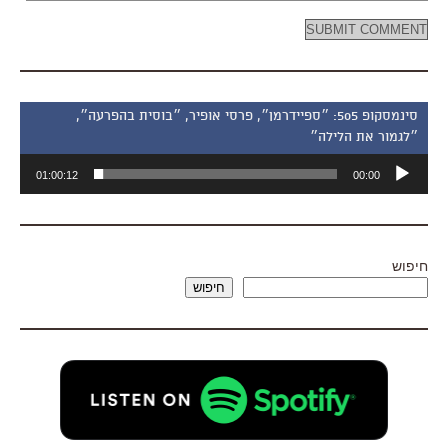
סינמסקופ 505: ״ספיידרמן״, פרסי אופיר, ״בוסית בהפרעה״,
״לגמור את הלילה״
נגן
01:00:12
00:00
אודיו
חיפוש
חיפוש