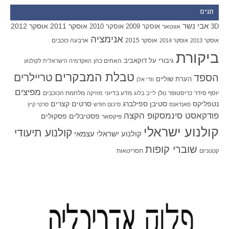
תגים
אבי נשר
אוסקר 2011
אוסקר 2012
אוסקר 2009
אוסקר 2010
3D
אווטאר
אנימציה
אוסקר 2015
ארבעה כוכבים
אוסקר 2013
אוסקר 2014
ביקורת
גיבורי על
דוקאביב
האחים כהן
האקדמיה הישראלית לקולנוע
טבלת המבקרים
טריילרים
הספד
הערת שוליים
וודי אלן
מפיצים
יוסף סידר
כריסטופר נולן
מדע בדיוני
מלחמת הכוכבים
לייב בלוג
מוזיקה
סטיבן ספילברג
סרטים קצרים
נטפליקס
סאנדאנס
סיכום חודש
סרטי קיץ
פודקאסט סינמסקופ הקצה
פסטיבלים
פסקולים
פיקסאר
קולנוע ישראלי
קולנוע תיעודי
קולנוע ישראלי עצמאי
שוברי קופות
תסריטאות
קטנוניזם