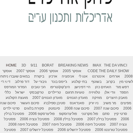
HOME
3D
9/11
BORAT
BREAKING NEWS
IMAX
THE DA VINCI
THE DAILY SHOW
CODE
אוסקר 2005
אוסקר 2006
אוסקר 2007
אוסקר
2008
אורחים
אינטרנט
אנג לי
אנימציה
ארכיון
ביקורת
במאים שעברו ניתוח
לשינוי מין
בקרוב
בשוטף
בתי קולנוע
ג'יימס בונד
גיבורי על
דוד פרלוב
די.וי.די
דפש מוד
האחים כהן
היי דפינישן
היצ'קוק/טריפו
הכי טובים
המדור המודפס
הספד
וודי אלן
טלוויזיה
טעויות תרגום
טריילרים
טרקובסקי
ישראל
כללי
מאבק היוצרים
מוזיקה
מועדון הגנוזים
מועדון הגנוזים 2007
מועצת הקולנוע
מפיצים
מר משיב
ניו יורק
סאנדאנס
סטיבן ספילברג
סיכום העשור
סיכום שנה
2006
סיכום שנה 2007
סיכום שנה 2008
סינמטק
סקירת בלוגים
סרטי ילדים
סרטי קיץ
סתם
פול מקרטני
פוליצרוסקופ
פוליצרסקופ 2006
פסטיבל ברלין
2006
פסטיבל ברלין 2007
פסטיבל ברלין 2008
פסטיבל ונציה 2006
פסטיבל
ונציה 2007
פסטיבל חיפה 2006
פסטיבל חיפה 2007
פסטיבל חיפה 2008
פסטיבל טורונטו 2006
פסטיבל ירושלים 2006
פסטיבל ירושלים 2007
פסטיבל