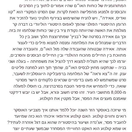
המתורגמנית של כוחות האו״ם שהיו אמורים לתווך בין הסרבים
והבוסנים ולמנוע מהפלישה הזאת לקרות
.
שם הסרט המקורי הוא ״קוו
ואדיס
,
אאידה״
,
ויש להניח שהשימוש בצירוף הלטיני נועד להזכיר את
הרומן ההיסטורי הפולני שהפך לאפוס היסטורי הוליוודי בו דברה קר
מגלמת את האשה שהיוותה נקודת ציר בין שני כוחות שנלחמו זה בזה
.
וכך גם אאידה בסרטה של ז׳בניץ׳ שמתרוצצת הלוך ושוב בין כל
הדברים שמנהלים את המלחמה ומנסה למצוא מילים כדי לעצור
אותה
.
אאידה שבטוחה שהעבודה שלה מול האו״ם
,
והעובדה שהיא
מתווכת בין החיילים מהכוח ההולנדי ובין החיילים הבוסנים והסרבים
,
יגרמו לכך שהיא תצליח למצוא דרך להציל את משפחתה
–
בעלה ושני
בניה
–
שנתקעו מחוץ לבסיס האו״ם
,
שהפך תוך רגע למחנה פליטים
ענק
.
זה ה״צא וראה״ של המלחמה ברפובליקה היוגוסלבית לשעבר
,
סרט שמשתמש לא מעט בדימויים שנראים כלקוחים הישר מסרטי
שואה
,
כדי להמחיש את סיפור הטבח בסרברניצה
,
בו חוסלו למעלה
מ
-8,000
מתושבי העיר
.
זהו סרט חשוב ונורא
,
אבל יש בו יובש דידקטי
שאמנם מעצים את המסר
,
אבל מקטין את הקולנוע
.
מי שיזכה באוסקר הזר השנה יוכל ללמד אותנו איך מצביעי האוסקר
רואים וחווים קולנוע
.
האם קולנוע אירופאי איכותי הוא כזה שמיועד
להעביר מסר
,
אג׳נדה ושיעור בהיסטוריה שהוא גם דגל אזהרה לעתיד
?
או שמא קולנוע הוא האקט החווייתי המסחרר שבמשך שעתיים יוצר