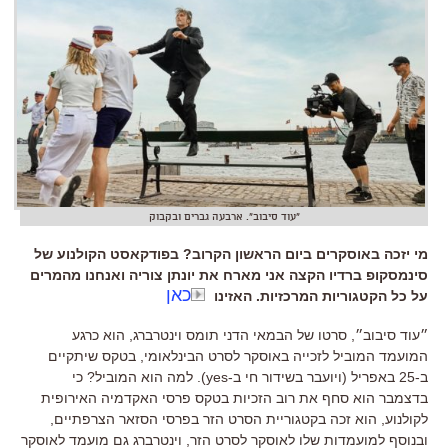
"עוד סיבוב". ארבעה גברים ובקבוק
מי יזכה באוסקרים ביום הראשון הקרוב? בפודקאסט הקולנוע של
סינמסקופ ברדיו הקצה אני מארח את יונתן צוריה ואנחנו מהמרים
כאן
על כל הקטגוריות המרכזיות. האזינו
״עוד סיבוב״
,
סרטו של הבמאי הדני תומס וינטרברג
,
הוא כרגע
המועמד המוביל לזכייה באוסקר לסרט הבינלאומי
,
בטקס שיתקיים
ב
-25
באפריל (ויועבר בשידור חי ב-yes)
.
למה הוא המוביל
?
כי
בדצמבר הוא סחף את רוב הזכיות בטקס פרסי האקדמיה האירופית
לקולנוע
,
הוא זכה בקטגוריית הסרט הזר בפרסי הסזאר הצרפתיים
,
ובנוסף למועמדות שלו לאוסקר לסרט הזר
,
וינטרברג גם מועמד לאוסקר