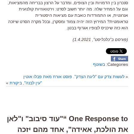
סנכרון בין הדמויות ובין הצופים
,
ומדבר על הרצון בבריחה מהמציאות
,
וגם על המחיר שלה
.
מה יותר חשוב לסרט
:
וירטואוזיות קולנועית
אנרגטית
,
או התמודדות כואבת עם מציאות היסטורית
טראומטית?
המירוץ הזה יהיה צמוד ומסקרן
,
ובכל מקרה הסרט שיזכה
הוא כזה שיכניס לצופיו אגרוף בבטן
.
(פורסם ב"כלכליסט", 1.4.2021)
Categories:
בשוטף
«
לעשות צדק עם "ליגת הצדק". פוסט אורח מאת פבלו אוטין
"עין לבנה", ביקורת
»
One Response to “"עוד סיבוב" ו"לאן
את הולכת, אאידה", אחד מהם יזכה