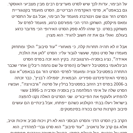
על הבימוי
,
עדות לכך שיש לסרט מעריצים רבים מבין מצביעי האוסקר
.
גם בבאפט״א
,
פרסי האקדמיה הבריטיים
,
הסרט מועמד בקטגוריית
הסרט הזר וגם שם וינטרברג מועמד על הבימוי
,
אבל גם על התסריט
ומאס מיקלסן
,
השחקן הדני הכי מפורסם כרגע
,
מועמד לפרס על
משחקון בסרט
.
כך שזהו ללא ספק הסרט האירופי הכי מדובר כרגע
בעולם
.
ואולי גם את זה חשוב להגיד
:
הוא מצוין
.
אבל זו לא תהיה תחרות קלה
,
כי מאחורי ״עוד סיבוב״ הולך ומתחזק
מעמדו של סרט נוסף
,
שעשוי לגבור עליו
:
הסרט
"
לאן את הולכת
,
אאידה״
,
נציג בוסניה
–
הרצגובינה
.
בקיץ הוא זכה בפרס הסרט
הבינלאומי בפסטיבל ירושלים
(
הפרס על שם נחמה ריבלין
)
אחרי שכבר
התחרה בפסטיבל ונציה ומועמד לפרסי הסרט הזר גם בבאפט״א וגם
בפרסי האינדפינדנט ספיריט
.
הבמאית
,
יסמילה ז׳בניץ׳
,
כבר זכתה
ב
-2006
בפרס דב הזהב בפסטיבל ברלין על סרטה ״גרבוויצה״
,
ועכשיו
הסרט שלה על אימי המלחמה בין בוסניה וסרביה ב
-1995
עשוי
להפתיע ולעקוף את הפייבוריט
.
שני הסרטים האלה נקנו להפצה
בישראל ויעלו בבתי הקולנוע כשהם ייפתחו
,
אבל בינתיים הם עושים
סיבוב הקרנות טרום בכורה בסינמטקים
.
הקרב בין הסרט הדני והסרט הבוסני הוא לא רק ויכוח סביב איכות וטיב
,
אלא גם קרב על נראטיב
.
״עוד סיבוב״ הוא סרט גברי למהדרין
,
הוא
סרט על גבריות
,
ועל העולם הסודי
,
הרעיל והמשכר שגברים מפתחים