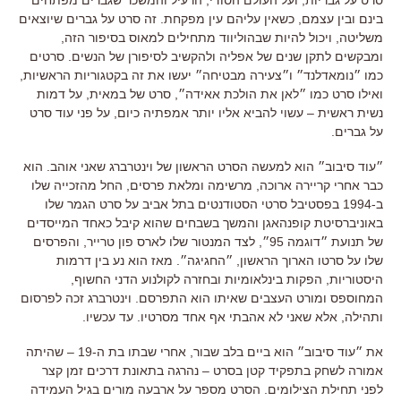
בינם ובין עצמם
,
כשאין עליהם עין מפקחת.
זה סרט על גברים שיוצאים
משליטה,
ויכול להיות שבהוליווד מתחילים למאוס בסיפור הזה
,
ומבקשים לתקן שנים של אפליה ולהקשיב לסיפורן של הנשים
.
סרטים
כמו ״נומאדלנד״ ו״צעירה מבטיחה״ יעשו את זה בקטגוריות הראשיות
,
ואילו סרט כמו ״לאן את הולכת אאידה״
,
סרט של במאית
,
על דמות
נשית ראשית
–
עשוי להביא אליו יותר אמפתיה כיום
,
על פני עוד סרט
על גברים
.
״עוד סיבוב״ הוא למעשה הסרט הראשון של וינטרברג שאני אוהב
.
הוא
כבר אחרי קריירה ארוכה
,
מרשימה ומלאת פרסים
,
החל מהזכייה שלו
ב
-1994
בפסטיבל סרטי הסטודנטים בתל אביב על סרט הגמר שלו
באוניברסיטת קופנהאגן והמשך בשבחים שהוא קיבל כאחד המייסדים
של תנועת ״דוגמה
95
״
,
לצד המנטור שלו לארס פון טרייר
,
והפרסים
שלו על סרטו הארוך הראשון
,
״החגיגה״
.
מאז הוא נע בין דרמות
היסטוריות
,
הפקות בינלאומיות ובחזרה לקולנוע הדני החשוף
,
המחוספס ומורט העצבים שאיתו הוא התפרסם
.
וינטרברג זכה לפרסום
ותהילה
,
אלא שאני לא אהבתי אף אחד מסרטיו
.
עד עכשיו
.
את ״עוד סיבוב״ הוא ביים בלב שבור
,
אחרי שבתו בת ה
-19 –
שהיתה
אמורה לשחק בתפקיד קטן בסרט
–
נהרגה בתאונת דרכים זמן קצר
לפני תחילת הצילומים
.
הסרט מספר על ארבעה מורים בגיל העמידה