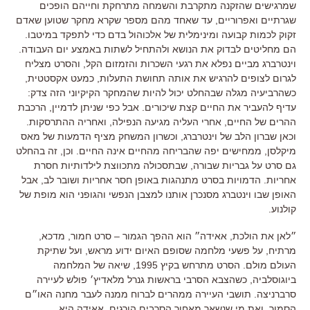
שמרגישים שהזקנה מתקרבת והשמחה מתרחקת וחייהם הופכים
שגרתיים ואפרוריים
,
עד שאחד מהם מספר שקרא מחקר שטוען שאדם
זקוק לכמות קבועה ומינימלית של אלכוהול בדם כדי לתפקד במיטבו
.
הם מחליטים לבדוק את הנושא ולהתחיל לשתות באמצע יום העבודה
.
וינטרברג מביים נפלא את רגעי השכרות והזמזום הקל
,
והסרט מצליח
לגרום לצופים להרגיש את אותה תחושת התעלות
,
כמעט אקסטטית
,
כשהרביעיה מגלה שבהחלט יכול להיות שהמחקר הקיקיוני הזה צדק
:
עדיף להעביר את החיים קצת שיכורים
.
אבל כפי שניתן לדמיין
,
הרכבת
ההרים של החיים
,
אחרי העליה מגיעה הנפילה
,
ואחריה ההתרסקות
.
וכאן שברון הלב של וינטרברג
,
וכשרון המשחק מציף הדמעות של מאס
מיקלסן
,
ממחישים יפה שהבריחה מהחיים אינה החיים
.
וכן
,
זה בהחלט
גם סרט על גבריות שבורה
,
שבתסכולה מתכווצת לילדותיות חסרת
אחריות
.
הדמויות בסרט מתנהגות באופן חסר אחריות ושובר לב
,
אבל
האופן שבו וינטברג מסנכרן אותנו למצבן הנפשי והגופני הוא מופת של
קולנוע
.
״לאן את הולכת
,
אאידה״ הוא ההפך הגמור
–
סרט חמור
,
מדכא
,
מרתיח
,
על פשעי מלחמה שסופם האיום ידוע מראש
,
ועל שתיקת
העולם מולם
.
הסרט מתרחש בקיץ
1995,
שיאה של המלחמה
ביוגוסלביה
,
כשהצבא הסרבי בראשות גנרל מלאדיץ׳ פולש לעיירה
סרברניצה
.
תושבי העיירה ממהרים לברוח ממנה לעבר מחנה האו״ם
הסמוך
,
ואת מי שנשאר מאחור הסרבים הורגים
.
אאידה היא