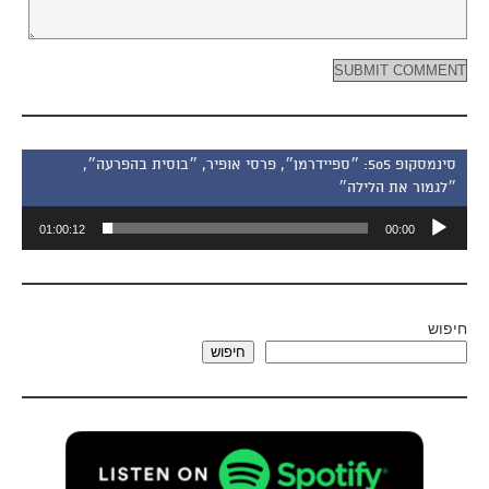
סינמסקופ 505: ״ספיידרמן״, פרסי אופיר, ״בוסית בהפרעה״,
״לגמור את הלילה״
נגן
01:00:12
00:00
אודיו
חיפוש
חיפוש