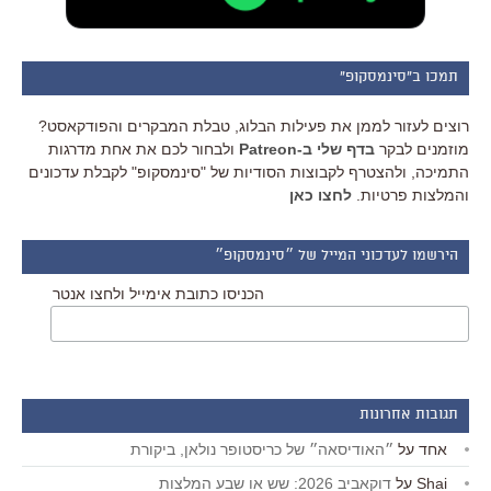
תמכו ב"סינמסקופ"
רוצים לעזור לממן את פעילות הבלוג, טבלת המבקרים והפודקאסט?
מוזמנים לבקר
בדף שלי ב-Patreon
ולבחור לכם את אחת מדרגות
התמיכה, ולהצטרף לקבוצות הסודיות של "סינמסקופ" לקבלת עדכונים
והמלצות פרטיות.
לחצו כאן
הירשמו לעדכוני המייל של ״סינמסקופ״
הכניסו כתובת אימייל ולחצו אנטר
תגובות אחרונות
אחד
על
״האודיסאה״ של כריסטופר נולאן, ביקורת
Shai
על
דוקאביב 2026: שש או שבע המלצות