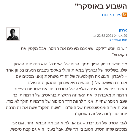
השבוע באוסקר”
פיד תגובות
איתן
20 אפריל 2021 at 22:52
PERMALINK
"יש בו יובש דידקטי שאמנם מעצים את המסר, אבל מקטין את
הקולנוע"
אני חושב בדיוק הפוך ממך. הכוח של "אאידה" הוא בסצינות ההמון
שלו. בשליטה של זבאניץ' במאות ואולי באלפי ניצבים הנעים בכיוון אחד
– לאבדון. העוצמה הקולנועית של זה די משתקת (ואני מסכים עם
אבחנת השואה שלך). הבעיה היא שבתוך ההמון הזה נעלם
האינדיבידואל, והעריכה הלאה של הסרט ביחד עם שטחיות בעיצוב
הדמויות מאבדת לי את האחיזה הרגשית בנראטיב של הדמויות, כך
שגם המסר שהייתי אמור לחוות דרך הסיפור של הדמויות הולך לאיבוד.
וכל תיאור האימפוטנטיות של האו"ם – "שטח הפקר" עשה את זה הרבה
יותר טוב (וזכה על זה באוסקר).
לגבי הסרט של וינטרברג – גם אני לא אוהב את הבמאי הזה, וגם אני
מסכים שזהו הסרט הטוב ביותר שלו. אבל בעיניי הוא גם קצת טיפשי.