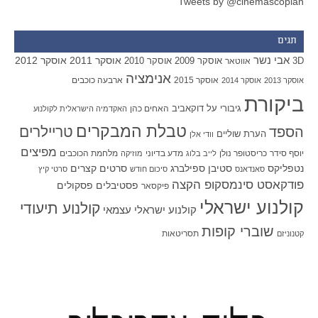
Tweets by @cinemascopian
תגים
אבי נשר
אוסקר 2011
אוסקר 2012
אוסקר 2009
אוסקר 2010
3D
אווטאר
אנימציה
אוסקר 2015
ארבעה כוכבים
אוסקר 2013
אוסקר 2014
ביקורת
גיבורי על
דוקאביב
האחים כהן
האקדמיה הישראלית לקולנוע
טבלת המבקרים
טריילרים
הספד
הערת שוליים
וודי אלן
מפיצים
יוסף סידר
כריסטופר נולן
מדע בדיוני
מלחמת הכוכבים
לייב בלוג
מוזיקה
סטיבן ספילברג
סרטים קצרים
נטפליקס
סאנדאנס
סיכום חודש
סרטי קיץ
פודקאסט סינמסקופ הקצה
פסטיבלים
פסקולים
פיקסאר
קולנוע ישראלי
קולנוע תיעודי
קולנוע ישראלי עצמאי
שוברי קופות
תסריטאות
קטנוניזם