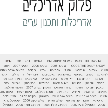
HOME
3D
9/11
BORAT
BREAKING NEWS
IMAX
THE DA VINCI
THE DAILY SHOW
CODE
אוסקר 2005
אוסקר 2006
אוסקר 2007
אוסקר
2008
אורחים
אינטרנט
אנג לי
אנימציה
ארכיון
ביקורת
במאים שעברו ניתוח
לשינוי מין
בקרוב
בשוטף
בתי קולנוע
ג'יימס בונד
גיבורי על
דוד פרלוב
די.וי.די
דפש מוד
האחים כהן
היי דפינישן
היצ'קוק/טריפו
הכי טובים
המדור המודפס
הספד
וודי אלן
טלוויזיה
טעויות תרגום
טריילרים
טרקובסקי
ישראל
כללי
מאבק היוצרים
מוזיקה
מועדון הגנוזים
מועדון הגנוזים 2007
מועצת הקולנוע
מפיצים
מר משיב
ניו יורק
סאנדאנס
סטיבן ספילברג
סיכום העשור
סיכום שנה
2006
סיכום שנה 2007
סיכום שנה 2008
סינמטק
סקירת בלוגים
סרטי ילדים
סרטי קיץ
סתם
פול מקרטני
פוליצרוסקופ
פוליצרסקופ 2006
פסטיבל ברלין
2006
פסטיבל ברלין 2007
פסטיבל ברלין 2008
פסטיבל ונציה 2006
פסטיבל