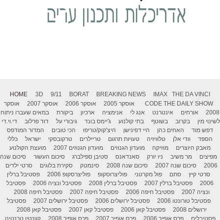
HOME
3D
9/11
BORAT
BREAKING NEWS
IMAX
THE DA VINCI
THE DAILY SHOW
CODE
אוסקר 2005
אוסקר 2006
אוסקר 2007
אוסקר
2008
אורחים
אינטרנט
אנג לי
אנימציה
ארכיון
ביקורת
במאים שעברו ניתוח
לשינוי מין
בקרוב
בשוטף
בתי קולנוע
ג'יימס בונד
גיבורי על
דוד פרלוב
די.וי.די
דפש מוד
האחים כהן
היי דפינישן
היצ'קוק/טריפו
הכי טובים
המדור המודפס
הספד
וודי אלן
טלוויזיה
טעויות תרגום
טריילרים
טרקובסקי
ישראל
כללי
מאבק היוצרים
מוזיקה
מועדון הגנוזים
מועדון הגנוזים 2007
מועצת הקולנוע
מפיצים
מר משיב
ניו יורק
סאנדאנס
סטיבן ספילברג
סיכום העשור
סיכום שנה
2006
סיכום שנה 2007
סיכום שנה 2008
סינמטק
סקירת בלוגים
סרטי ילדים
סרטי קיץ
סתם
פול מקרטני
פוליצרוסקופ
פוליצרסקופ 2006
פסטיבל ברלין
2006
פסטיבל ברלין 2007
פסטיבל ברלין 2008
פסטיבל ונציה 2006
פסטיבל
ונציה 2007
פסטיבל חיפה 2006
פסטיבל חיפה 2007
פסטיבל חיפה 2008
פסטיבל טורונטו 2006
פסטיבל ירושלים 2006
פסטיבל ירושלים 2007
פסטיבל
ירושלים 2008
פסטיבל קאן 2006
פסטיבל קאן 2007
פסטיבל קאן 2008
פסטיבלים
פרס אופיר 2006
פרס אופיר 2007
פרס אופיר 2008
קוונטין טרנטינו