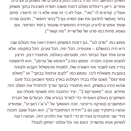
משחק המחשב הזה מכיל בתוכו המון ציטוטים של משחקים וסרטים
אחרים
.
ריאן ריינולדס מגלם דמות משנה חסרת חשיבות בתוך משחק
אונליין
.
קוראים לו ״גאי״
,
אבל לא כי זה שמו אלא כי זה תיאורו
:
סתם
בחור
(
אפשר לתרגם את שם הסרט גם ל״בחור חופשי״
,
תרגום שהיה
שומר אמונים לרעיון הבחירה החופשית שעומד ביסוד הסיפור,
וגם
נשמע פחות כמו סרט של שלישיית ״מה קשור״
).
ממש כמו ״סרט לגו״
,
גם דמות המשחק הזאת רואה את העולם שבו
היא חיה כמושלם
–
אוטופיה
,
הכל יפה
,
הכל טעים
,
הכל במקומו
.
אלא
שיום אחד אצל הבחור הזה
,
סטטיסט בעולמו
,
מתעורר רצון
.
הרצון
למצוא אהבה וחברה
.
וממש כמו ב״המופע של טרומן״
,
הוא לראשונה
בחייו מעז לשבור את השגרה שלו
,
לסטות מהמסלול הקבוע ולצאת
בעקבות משאלת ליבו
.
וממש כמו ״לקום אתמול בבוקר״ או ״פאלם
ספרינגס״
(
שגם עלה בבתי הקולנוע בארץ בסוף השבוע
)
בכל פעם
שהוא נהרג במשחק
,
הוא מתעורר בבוקר וצריך להתחיל את השלב הזה
מחדש
.
וכמו ״מאטריקס
2
״
,
יציר התוכנה הזה משתף פעולה עם
השחקנים בעולם האמיתי כדי למרוד בבורא שלו
:
הבעלים של חברת
המחשבים
(
טאיקה ווייטיטי
,
זוכה האוסקר על ״ג׳וג׳ו ראביט״
,
שמופיע
עכשיו בתפקיד קטן גם ב״יחידת המתאבדים״
),
הוא הנבל שגנב תוכנה
מידי שני מתכנתים צעירים כדי ליצור את הלהיט הזה
,
ועכשיו רוצה
למחוק אותו מהשרת
.
האם גאי וכל עולמו יימחקו לנצח
?