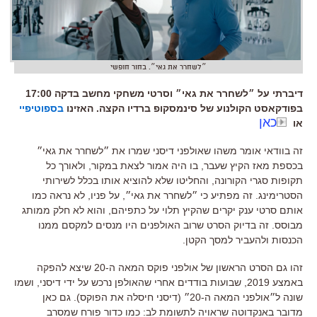
״לשחרר את גאי״. בחור חופשי
דיברתי על ״לשחרר את גאי״ וסרטי משחקי מחשב בדקה 17:00
בפודקאסט הקולנוע של סינמסקופ ברדיו הקצה. האזינו
בספוטיפיי
כאן
או
זה בוודאי אומר משהו שאולפני דיסני שמרו את ״לשחרר את גאי״
בכספת מאז הקיץ שעבר
,
בו היה אמור לצאת במקור
,
ולאורך כל
תקופות סגרי הקורונה
,
והחליטו שלא להוציא אותו בכלל לשירותי
הסטרימינג
.
זה מפתיע כי ״לשחרר את גאי״, על פניו, לא נראה כמו
אותם סרטי ענק יקרים שהקיץ תלוי על כתפיהם
,
והוא לא חלק ממותג
מבוסס
.
זה בדיוק הסרט שרוב האולפנים היו מנסים למקסם ממנו
הכנסות ולהעביר למסך הקטן
.
זהו גם הסרט הראשון של אולפני פוקס המאה ה
-20
שיצא להפקה
באמצע
2019,
שבועות בודדים אחרי שהאולפן נרכש על ידי דיסני
,
ושמו
שונה ל״אולפני המאה ה
-20
״
(דיסני חיסלה את ה
פוקס
).
גם כאן
מדובר באנקדוטה שראויה לתשומת לב
:
כמו כדור פורח שמסרב