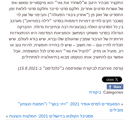
התקציר מבהיר היטב ש״לשחרר את גאי״ הוא מיקסטייפ ומאש
–
אפ
של עשרות סרטים אחרים
,
חלקם סרטי סייבר וחלקם סרטי לולאת זמן
.
התסריט של זאק פן
(
״אחרון גיבורי הפעולה״
)
והבימוי של שון לוי
(
שכבר הקים לחיים דמויות דוממות בסרטי ״לילה במוזיאון״
)
מערבב
בין כל הסרטים האלה בצבעוניות רבה ובחינניות גדולה
.
ההברקה
הגדולה בסרטי משחקי המחשב והמציאות המדומה היא ההתעוררות
הרוחנית של הגיבור שמבין שהעולם שלו נברא
,
שיש בורא לעולם
,
שיש
תכלית לחייו וגם
–
וזה חשוב
–
שיש לו בחירה חופשית
,
להיות טוב או
רע
,
מועיל או מזיק
.
״להציל את גאי״ הוא סרט לכל המשפחה
,
אבל
אפשר גם להחשיב אותו כטקסט מבוא בתיאולוגיה למתחילים
.
(גרסה מורחבת לביקורת שפורסמה ב״כלכליסט״ ב-15.8.2021)
Categories:
ביקורת
«
המועמדים לפרס אופיר 2021: ״ויהי בוקר״ ו״תמונת הנצחון״
מובילים
פסטיבל הקולנוע בירושלים 2021: המלצות והצעות
»