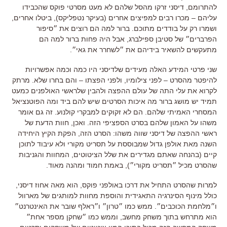
להתרומם
,
דיסני זרקו מהסל שלהם לא מעט מסרטי פוקס שהכבידו
עליהם
–
מכרו רבים למפיצים אחרים
(
בעיקר נטפליקס
),
ביטלו אחרים
,
ושמרו רק על בודדים מתוכם
.
ברור למה הם רוצים את ״סיפור
הפרברים״ של סטיבן ספילברג
,
אבל היה פחות ברור למה הם
מתעקשים להשאיר בידיהם את ״לשחרר את גאי״
.
שני פרטי המידע האלה מעידים שלדיסני היו כמה וכמה אפשרויות
להיפטר מהסרט
–
לפני צילומיו
,
ולפני הפצתו
–
והם בחרו שלא
.
מרתק
לקרוא את עלי התה של עולם ההפצה ולהבין שלראשי האולפנים כמעט
תמיד יש מושג ברור מה איכות הסרטים שיש להם ביד ומה הפוטנציאל
המסחרי האמיתי שלהם
.
הם לא זקוקים למבקרי קולנוע
.
זה גם אומר
משהו על האמון שלהם בסרט הספציפי הזה
.
ואכן
,
חוות הדעת של
ראשי ההפצה של דיסני שווה משהו
:
הסרט הזה
,
הפקת הקיץ היחידה
השנה מאת אולפן גדול שמבוססת על תסריט מקורי ולא עיבוד לתוכן
קיים (בהנחה שאתם מגדירים את שלל הציטוטים, המחוות והגניבות
שהסרט מכיל ״תסריט מקורי״)
,
באמת חמוד ומהנה מאוד
.
למרות שהסרט התחיל את דרכו באולפני פוקס
,
הוא מאה אחוז דיסני
,
כולל מינוף הסינרגיה התאגידית והוספת מחוות למותגים של מארוול
ו״מלחמת הכוכבים״
.
ממש כמו ״טרון״ ו״ראלף שובר את האינטרנט״
הוא מתרחש בתוך משחק מחשב
,
וממש כמו ״שחקן מספר אחת״