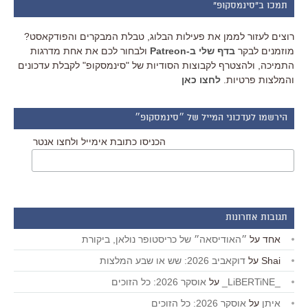
תמכו ב"סינמסקופ"
רוצים לעזור לממן את פעילות הבלוג, טבלת המבקרים והפודקאסט?
מוזמנים לבקר
בדף שלי ב-Patreon
ולבחור לכם את אחת מדרגות
התמיכה, ולהצטרף לקבוצות הסודיות של "סינמסקופ" לקבלת עדכונים
והמלצות פרטיות.
לחצו כאן
הירשמו לעדכוני המייל של ״סינמסקופ״
הכניסו כתובת אימייל ולחצו אנטר
תגובות אחרונות
אחד
על
״האודיסאה״ של כריסטופר נולאן, ביקורת
Shai
על
דוקאביב 2026: שש או שבע המלצות
_LiBERTiNE_
על
אוסקר 2026: כל הזוכים
איתן
על
אוסקר 2026: כל הזוכים