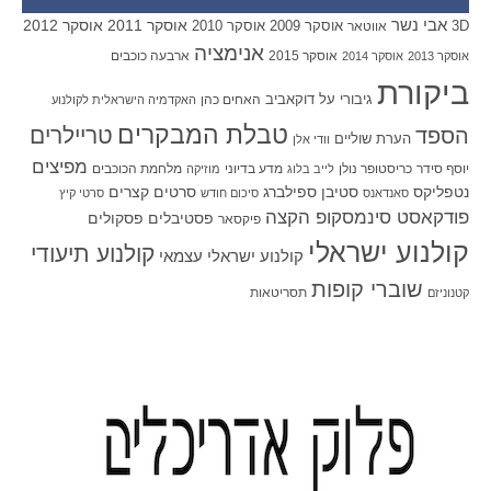
אבי נשר
אוסקר 2011
אוסקר 2012
אוסקר 2009
אוסקר 2010
3D
אווטאר
אנימציה
אוסקר 2015
ארבעה כוכבים
אוסקר 2013
אוסקר 2014
ביקורת
גיבורי על
דוקאביב
האחים כהן
האקדמיה הישראלית לקולנוע
טבלת המבקרים
טריילרים
הספד
הערת שוליים
וודי אלן
מפיצים
יוסף סידר
כריסטופר נולן
מדע בדיוני
מלחמת הכוכבים
לייב בלוג
מוזיקה
סטיבן ספילברג
סרטים קצרים
נטפליקס
סאנדאנס
סיכום חודש
סרטי קיץ
פודקאסט סינמסקופ הקצה
פסטיבלים
פסקולים
פיקסאר
קולנוע ישראלי
קולנוע תיעודי
קולנוע ישראלי עצמאי
שוברי קופות
תסריטאות
קטנוניזם