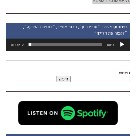
סינמסקופ 505: ״ספיידרמן״, פרסי אופיר, ״בוסית בהפרעה״,
״לגמור את הלילה״
נגן
01:00:12
00:00
אודיו
חיפוש
חיפוש