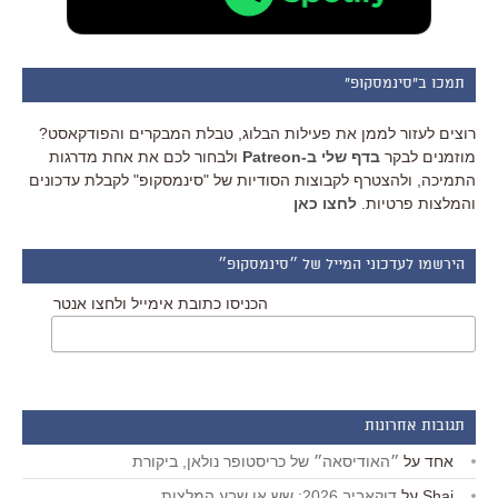
תמכו ב"סינמסקופ"
רוצים לעזור לממן את פעילות הבלוג, טבלת המבקרים והפודקאסט?
מוזמנים לבקר
בדף שלי ב-Patreon
ולבחור לכם את אחת מדרגות
התמיכה, ולהצטרף לקבוצות הסודיות של "סינמסקופ" לקבלת עדכונים
והמלצות פרטיות.
לחצו כאן
הירשמו לעדכוני המייל של ״סינמסקופ״
הכניסו כתובת אימייל ולחצו אנטר
תגובות אחרונות
אחד
על
״האודיסאה״ של כריסטופר נולאן, ביקורת
Shai
על
דוקאביב 2026: שש או שבע המלצות