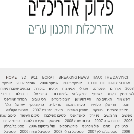
HOME
3D
9/11
BORAT
BREAKING NEWS
IMAX
THE DA VINCI
THE DAILY SHOW
CODE
אוסקר 2005
אוסקר 2006
אוסקר 2007
אוסקר
2008
אורחים
אינטרנט
אנג לי
אנימציה
ארכיון
ביקורת
במאים שעברו ניתוח
לשינוי מין
בקרוב
בשוטף
בתי קולנוע
ג'יימס בונד
גיבורי על
דוד פרלוב
די.וי.די
דפש מוד
האחים כהן
היי דפינישן
היצ'קוק/טריפו
הכי טובים
המדור המודפס
הספד
וודי אלן
טלוויזיה
טעויות תרגום
טריילרים
טרקובסקי
ישראל
כללי
מאבק היוצרים
מוזיקה
מועדון הגנוזים
מועדון הגנוזים 2007
מועצת הקולנוע
מפיצים
מר משיב
ניו יורק
סאנדאנס
סטיבן ספילברג
סיכום העשור
סיכום שנה
2006
סיכום שנה 2007
סיכום שנה 2008
סינמטק
סקירת בלוגים
סרטי ילדים
סרטי קיץ
סתם
פול מקרטני
פוליצרוסקופ
פוליצרסקופ 2006
פסטיבל ברלין
2006
פסטיבל ברלין 2007
פסטיבל ברלין 2008
פסטיבל ונציה 2006
פסטיבל