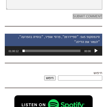
סינמסקופ 505: ״ספיידרמן״, פרסי אופיר, ״בוסית בהפרעה״,
״לגמור את הלילה״
נגן
01:00:12
00:00
אודיו
חיפוש
חיפוש