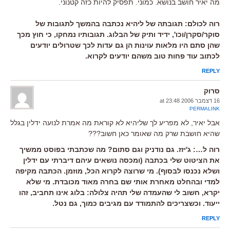
מה יאיר חושב בנושא. כמוני. תפסיק להיות כזה קטנוני.
רוה לכולם: תגובתה של ליהיא נכתבה בהמשך לתגובות של
סוקר/סקרן/וכו', ידיד ותיק של הבלוג. תגובותיו נמחקו, כי חוץ מכך
שהן סתם היו מלאות עוינות הן גם עדות לכך שטרולים יודעים
לכתוב עוד פחות טוב משהם יודעים לקרוא.
REPLY
סרוק
16 דצמבר 2006 at 23:48
PERMALINK
אבל יאיר, לא מפריע לך שליהיא לא קוראת מה אמרת לנועה ידלין בגלל
שהיא חושבת שרק מה שאומר כאן חשוב???
רוה ל…: ג'יזז. גם נודניק וגם סתום? מה שכתבתי בפוסט ממשיך
את הציטוט שלי בכתבה (ומכסה נושאים עיהם דיברתי עם ידלין
ושלא נכנסו לבסוף). מי שרוצה לקרוא הכל, מוזמן. הכתבה מקיפה
למדי ובהחלט מאחרת אותי שם בחרה מאוד מכובדת. מי שלא
יקרא, חשוב לי שהעמדה שלי תהיה צלולה: בלוג אינו תחביב, זהו
ייעוד. וכשצריכים להתמודד עם מגיבים כמוך, גם נטל.
REPLY