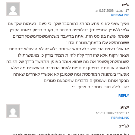
ג'יזז
17 דצמבר 2006 at 0:37
PERMALINK
ואייך שאני לא מופתע מהתגובה/הסבר שלך. כי פעם, בעימות שלך עם
גלאי (לעניין המפיצים) בטלוויזיה החינוכית, נקטת בדיוק באותו הקונץ
שאתה עושה בפוסט הזה. אתה בדיעבד משנה/משפר/משפץ דברים
ששכחת/לא עלו בדעתך/צונזרת וכדו'..
אז אולי בעצם הכי חשוב לעתונאי שכותב בלוג זה לא היעוד/איכפתיות
ושאר ירקות אלא שזו דרך קלה להיות תמיד צודק כי מאפשרת לו
לשנות/לתקן/לשפר את מה שהוא אומר באופן מתמשך בדרך של תגובה
לתגובה או סתם בתיקון ותוספות לאחר הכתיבה הראשונית מה שלא
אפשרי בעתונות המודפסת ומה שכמובן לא אפשרי לאחרים שאתה
מבקר אותם ושעוסקים בדברים שמטבעם סגורים.
זהו.. לילה טוב. מחר יום ארוך. בי.
REPLY
ישוע
17 דצמבר 2006 at 2:11
PERMALINK
לג'יזז: