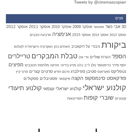
Tweets by @cinemascopian
תגים
אבי נשר
אוסקר 2011
אוסקר 2012
אוסקר 2009
אוסקר 2010
3D
אווטאר
אנימציה
אוסקר 2015
ארבעה כוכבים
אוסקר 2013
אוסקר 2014
ביקורת
גיבורי על
דוקאביב
האחים כהן
האקדמיה הישראלית לקולנוע
טבלת המבקרים
טריילרים
הספד
הערת שוליים
וודי אלן
מפיצים
יוסף סידר
כריסטופר נולן
מדע בדיוני
מלחמת הכוכבים
לייב בלוג
מוזיקה
סטיבן ספילברג
סרטים קצרים
נטפליקס
סאנדאנס
סיכום חודש
סרטי קיץ
פודקאסט סינמסקופ הקצה
פסטיבלים
פסקולים
פיקסאר
קולנוע ישראלי
קולנוע תיעודי
קולנוע ישראלי עצמאי
שוברי קופות
תסריטאות
קטנוניזם