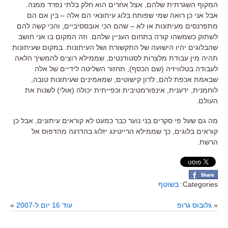
המקוף השגרתית שלהם, אצל אחרים הוא חלק בלתי נפרד ממנה.
אבל אני כן רואה שמי שפותח בלוג עיתונאי הם אלה – בין אם הם
מתפרנסים מעיתונות או לא – שהם הכי אובססיביים, והכי קשה להם
לשתוק כשמשהו קורה בתחום העניין שלהם. וזה המקום בו אני חושב
שהבלוגים יהיו הישועה של התקשורת ושל העיתונות. במקום שעיתונות
תהיה מין עבודת מלצרות לסטודנטים, שממילא רוצים להמשיך הלאה
לעבודה בטלוויזיה (שם הכסף), תחזור השליטה לידיים של אלה
שבאמת אכפת להם, לדון קישוטים, שמאמינים שעיתונות טובה,
לוחמנית, ידענית, אינפורמטיבית וכפייתית יכולה (אולי) לשנות את
העולם.
מה גם שעל פי סקרים בני נוער כבר כמעט לא קוראים עיתונים, אבל כן
קוראים בלוגים, כך שממילא הרייטינג יזלוג בהדרגה מהדפוס אל
הרשת.
Categories:
בשוטף
«
גלובוס גרופ
עוד 16 יום ל-2007
»