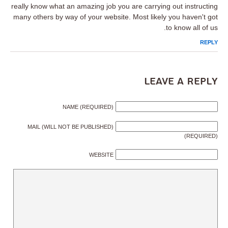
really know what an amazing job you are carrying out instructing
many others by way of your website. Most likely you haven't got
to know all of us.
REPLY
Leave a Reply
NAME (REQUIRED)
MAIL (WILL NOT BE PUBLISHED)
(REQUIRED)
WEBSITE