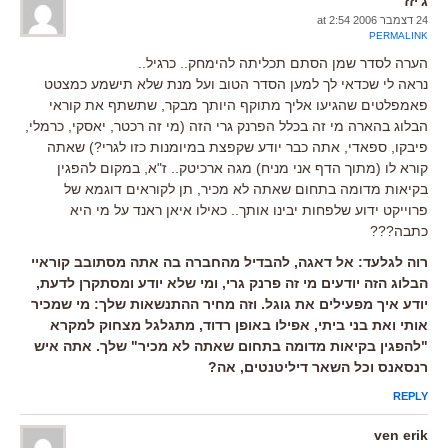
ג'יזז
24 דצמבר 2006 at 2:54
PERMALINK
הערה לסדר שמן הסתם תכליתה להימחק.. כרגיל..
נראה לי שכדאי לך למען הסדר הטוב ועל מנת שלא תישמע כמצטט
פאמפלטים שהגיעו אליך מתוקף היותך מבקר, שתשתף את קוראי
הבלוג בהארה מי זה בכלל הפרנק גרי הזה (מי זה רכטר, יאסקי, כרמלי,
פיבקו, ספאדי, אתה כבר יודע שקפצת במיומנות כזו לגרי?) שאתה
קורא לו (מתוך הדף אני מניח) מגה ארכיטק.. ז"א, במקום להפגין
בקיאות מדומה בתחום שאתה לא מכיר, תן לקוראים דוגמא של
פרוייקט ידוע שלפחות יבינו אותך.. כאילו איאן ראנד על מי היא
כתבה???
רוה לגלעד: אל דאגה, להבדיל מהחברה בה אתה מסתובב קוראיי
הבלוג הזה יודעים מי זה פרנק גרי, ומי שלא יודע ומסתקרן לדעת,
יודע איך מפעילים את גוגל. וזה מחיר ההתנשאות שלך: מי שמכיר
אותי ואת בני ביתי, אפילו באופן רדוד, מתגלגל מצחוק למקרא
"להפגין בקיאות מדומה בתחום שאתה לא מכיר" שלך. אתה איש
רנסאנס וכל השאר דיליטנטים, אה?
REPLY
ven erik