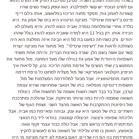
בשלהי מלחמת העולם השניה. סטיבן ספילברג הפיק את הסרט ההוא.
גם לסרט הנוכחי יש קשר לספילברג: הוא עוסק בשתי נשים שהיו
קשורות לאמון גות, מפקד מחנה הריכוז בפלאשוב, אותו גילם רייף
פיינס ב"רשימת שינדלר". מוניקה הרטוויג היא בתו של אמון גת. היא
נולדה אחרי שהמלחמה נגמרה ואביה הוצא להורג, והיא מעולם לא
הכירה אותו. רק בגיל 11 היא למדה שאביה הוצא להורג בגלל שהרג
יהודים. ורק כשהיתה כמעט בת 50 היא הבינה איזה מפלצת הוא היה
כשהלכה לראות את "רשימת שינדלר". מול מתעד את מוניקה יוצרת
קשר עם אשה בשם הלן, שגרה בארצות הברית, והיתה אחת משתי
השפחות היהודית של אמון גת בווילה שלו מעל המחנה. מול מתעד את
המפגש בין שתי הנשים על אדמת מחנה הריכוז. נכון, קל לראות איך
הניסיון הקולנועי האמריקאי של מול מצליח לסחוט כל טיפת דרמה
ודמעה מהסיטואציה. אבל מבעד למלודרמה המצלמות של מול
חושפות דינמיקה מופלאה. בתו של הנאצי שמרגישה שהיא עצמה
קורבן, אבל בד בבד חשה רגשות אשמה על תחושות אלה. ניצולת
השואה שמנסה להיות כמה שיותר מרוחקת, אבל שהולכת ומתרככת
מול ניסיונות ההתקרבות של האשה מהצד השני. ושפת הגוף של
השתיים: בתו של הנאצי היא עוג ענק, גבוהה ומאיימת כמו אביה, אבל
הליכתה שפופה ורצוצה. הניצולה קטנטנה, בוודאי ליד בת הנאצי
המיתמרת מעליה בראש וחצי, אבל כולה כבוד עצמי זקוף וגאה.
ובאמצע, האופן בו סרט עלילתי על השואה גורם לאנשים להקיץ
מהתרדמת בה הם היו שרויים. האם באמת לא ידעה מוניקה מי היה