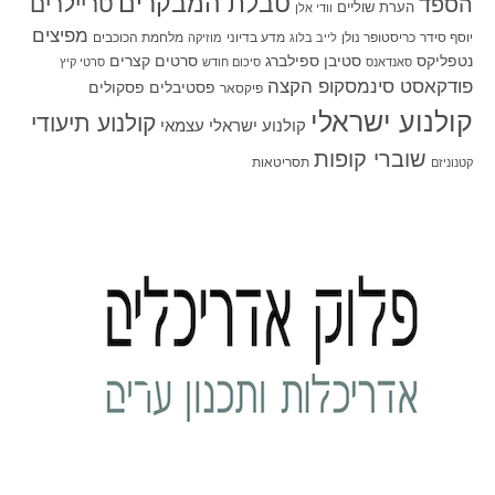
טבלת המבקרים
טריילרים
הספד
הערת שוליים
וודי אלן
מפיצים
יוסף סידר
כריסטופר נולן
מדע בדיוני
מלחמת הכוכבים
לייב בלוג
מוזיקה
סטיבן ספילברג
סרטים קצרים
נטפליקס
סאנדאנס
סיכום חודש
סרטי קיץ
פודקאסט סינמסקופ הקצה
פסטיבלים
פסקולים
פיקסאר
קולנוע ישראלי
קולנוע תיעודי
קולנוע ישראלי עצמאי
שוברי קופות
תסריטאות
קטנוניזם