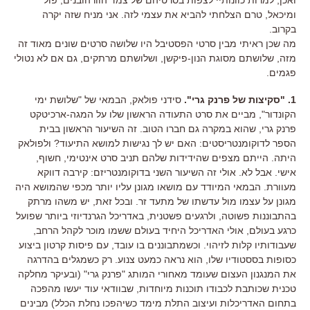
ומיכאל, טרם הצלחתי להביא את עצמי לזה. אני מניח שזה יקרה
בקרוב.
מה שכן ראיתי מבין סרטי הפסטיבל היו שלושה סרטים שונים מאוד זה
מזה, שלושתם מסוגת הנון-פיקשן, ושלושתם מרתקים, גם אם לא נטולי
פגמים.
1. "סקיצות של פרנק גרי".
סידני פולאק, הבמאי של "שלושת ימי
הקונדור", מביים את סרט התעודה הראשון שלו על המגה-ארכיטקט
פרנק גרי, שהוא במקרה גם חברו הטוב. זה השיעור הראשון בבית
הספר לדוקומנטריסטים: האם יש לך נגישות למושא התיעוד? ולפולאק
היתה. הייתם מצפים שהידידות שלהם תניב סרט אינטימי, חשוף,
אישי. אבל לא. אולי זה השיעור השני בדוקומנטריזם: קירבה דווקא
מעוורת. הבמאי המיודד עם מושאו מגונן עליו יותר מכפי שהמושא היה
מגונן על עצמו מול עדשתו של מתעד זר. ובכל זאת, יש משהו מרתק
בהתבוננות פשוטה, ולרגעים פשטנית, באדריכל הגרנדיוזי ביותר שפועל
כרגע בעולם, אולי האדריכל היחיד בעולם ששמו מוכר לקהל הרחב,
שעבודותיו קלות לזיהוי. וכשמתבוננים בו עובד, עם פיסות קרטון ביצוע
כסופות בססטודיו שלו, הוא נראה כמעט צנוע. רק כשמגלים בהדרגה
את המנגנון העצום שעומד מאחורי המותג "פרנק גרי" (ובעיקר מחלקה
טכנית שכותבת לכבודו תוכנות מיוחדות, שבוודאי עוד יעשו מהפכה
בתחום האדריכלות ועיצוב התלת מימד כשיהפכו נחלת הכלל) מבינים