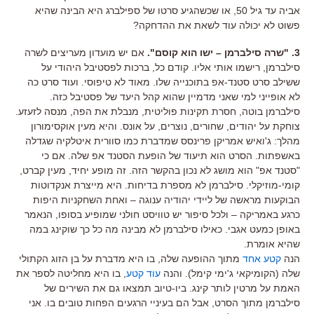
אביה עד גיל 50, או שכשהגיע סרטו של ספילברג היא הבינה שהיא
פשוט לא יכולה עוד לשאת את ההדחקה?
3. "שרה סילברמן – ישו הוא קוסם".
אם יש מועדון מעריצים לשרה
סילברמן, רישמו אותי אליו. קודם כל, ברכות לפסטיבל היהודי על
ששילב סרט סטנד-אפ בתוכנייה שלו. מאוד לא טיפוסי. ועוד סרט כה
לא אופייני למי שאני מדמיין שהוא קהל היעד של פסטיבל כזה.
סילברמן בוטה, חסרת תקינות פוליטית, מנבלת את הפה, מנסה לזעזע.
צוחקת על יהודים, שחורים, נוצרים, על אונס. והיא מעין אוקסימורון
מהלך: ג'ואיש אמריקן פרינסס שמדברת כמו סוורית איטלקיה שגדלה
באשפתות. הסרט הוא תיעוד של הופעת הסטנד אפ שלה. אם כי
"סטנד אפ" הוא מושג לא נכון בהקשר הזה. זה מופע יחיד, מעין קברט,
קומי-מוזיקלי. סילברמן לא מספרת בדיחות. היא מייצרת אנקדוטות
הבוקעות מראשה של ליידי יהודיה ענוגה – ואחת השחקניות היפות
כרגע באמריקה – ולכל סיפור יש טוויסט חולני שמופיע בסופו, הנאמר
באופן כמעט אגבי. כאילו סילברמן לא מבינה מה כל כך שוקינג במה
שהיא אומרת.
הנה
קטע אחד
מתוך ההופעה שלה, בו היא מדברת על בן הזוג הקתולי
שלה (הקומיקאי ג'ימי קימל). והנה
עוד קטע
, בו היא מחליטה לספר את
האמת על מרטין לותר קינג. ביו-טיוב תמצאו גם את השירים של
סילברמן מתוך הסרט, אבל הם בעיניי הרגעים הפחות טובים בו. אני