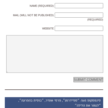
NAME (REQUIRED)
MAIL (WILL NOT BE PUBLISHED)
(REQUIRED)
WEBSITE
סינמסקופ 505: ״ספיידרמן״, פרסי אופיר, ״בוסית בהפרעה״,
״לגמור את הלילה״