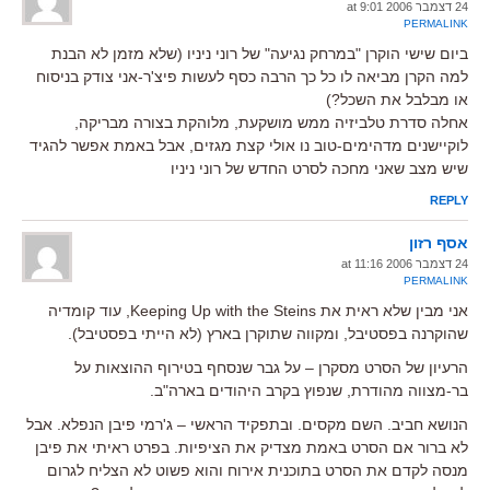
24 דצמבר 2006 at 9:01
PERMALINK
ביום שישי הוקרן "במרחק נגיעה" של רוני ניניו (שלא מזמן לא הבנת
למה הקרן מביאה לו כל כך הרבה כסף לעשות פיצ'ר-אני צודק בניסוח
או מבלבל את השכל?)
אחלה סדרת טלביזיה ממש מושקעת, מלוהקת בצורה מבריקה,
לוקיישנים מדהימים-טוב נו אולי קצת מגזים, אבל באמת אפשר להגיד
שיש מצב שאני מחכה לסרט החדש של רוני ניניו
REPLY
אסף רזון
24 דצמבר 2006 at 11:16
PERMALINK
אני מבין שלא ראית את Keeping Up with the Steins, עוד קומדיה
שהוקרנה בפסטיבל, ומקווה שתוקרן בארץ (לא הייתי בפסטיבל).
הרעיון של הסרט מסקרן – על גבר שנסחף בטירוף ההוצאות על
בר-מצווה מהודרת, שנפוץ בקרב היהודים בארה"ב.
הנושא חביב. השם מקסים. ובתפקיד הראשי – ג'רמי פיבן הנפלא. אבל
לא ברור אם הסרט באמת מצדיק את הציפיות. בפרט ראיתי את פיבן
מנסה לקדם את הסרט בתוכנית אירוח והוא פשוט לא הצליח לגרום