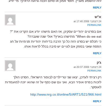
לזה להשמע מעניין. חוסר אמון או סתם הכנה גרועה לראיון? מי יודע.
REPLY
א"ש
24 דצמבר 2006 at 17:40
PERMALINK
אם בסרטים יהודיים עסקינן, אז האם מישהו יודע אם הקרינו את "?
When do we eat" מתישהו בארץ? אולי שנה שעברה?
כי תכלס יש בסרט הזה כל כך הרבה בדיחות יהודיות פנימיות על חג
הפסח שאני בספק אם לגויים יש סיבה בכלל לראות אותו.
REPLY
ג'ק
24 דצמבר 2006 at 20:37
PERMALINK
רק רציתי לעדכן, יצאו שני טריילרים לבופור הישראלי, הסרט הולך
לזכות בפרס אופיר הבא, ואני גם שם כסף על זה שהוא יזכה למועמדות
לאוסקר.
http://www.nrg.co.il/online/5/ART1/521/966.html
REPLY