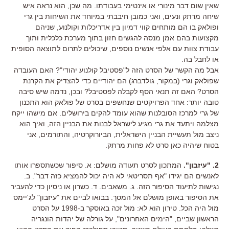
שאין שום דבר מינורי או אינטימי בעבודתו. מה שכן, הוא נראה איש
שיחה מרתק ונעים, ואני כמובן חיבבתי במיוחד את השיחות בין גרי
ופולאק בו הם מותחים קווי דמיון בין אדריכלות וקולנוע, שניהם
מקצועות בהם אמן מנסה להגשים חזון בתוך מערכת כלכלית ותוך
עבודת צוות עם אלפי אנשים נוספים, שיכולים לתרום לתוצאה הסופית
או לחבל בה.
אבל מה הקשר של הסרט הזה ל"פסטיבל קולנוע יהודי"? האם העובדה
שפולאק וגרי (במקור, גולדברג) הם יהודיים כדי להצדיק את הקרנת
הסרט? האם זה תנאי הסף לקבלה לפסטיבל? ובכן, נדמה שיש סיבה
טובה יותר: אחד הפרויקטים שנחשפים בסרט של פולאק הוא התכנון
של גרי למרכז הסובלנות שהוא עומד להקים בירושלים. אם מישהו ייקח
מצלמה ויתעד את גרי מגיע לישראל לבנות את הבניין הזה, ואיך הוא
ניצב מול תעשיית הבניין הישראלית, הביורוקרטיה, והתורמים, אני
בטוח שיהיה כאן סרט לא פחות מרתק.
2. "עיזבון".
המתכון לסרט תעודה מושלם: א. סיפור שכשתספרו אותו
לאנשים הם יגידו "אף תסריטאי לא היה יכול להמציא כזה דבר". ב.
נגישות לתיעוד הסיפור הזה. ג. משאבים. ד. כשרון או ניסיון כדי להעביר
את הסיפור באופן מושלם אל המסך. בבואו לביים את "עיזבון" לג'יימס
מול היה הכל. טירון הוא לא: מול זכה באוסקר ב-1998 על הסרט
הראשון שביים, "הימים האחרונים", על גורלה של יהדות הונגריה