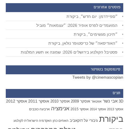
פוסטים אחרונים
״ספיידרמן: יום חדש״, ביקורת
המועמדים לפרס אופיר 2026: ״עצמאות״ מוביל
״תיכון מגשימים״, ביקורת
״האודיסאה״ של כריסטופר נולאן, ביקורת
פסטיבל הקולנוע בירושלים 2026: שמונה או תשע המלצות
סינמסקופ בטוויטר
Tweets by @cinemascopian
תגים
אבי נשר
אוסקר 2011
אוסקר 2012
אוסקר 2009
אוסקר 2010
3D
אווטאר
אנימציה
אוסקר 2015
ארבעה כוכבים
אוסקר 2013
אוסקר 2014
ביקורת
גיבורי על
דוקאביב
האחים כהן
האקדמיה הישראלית לקולנוע