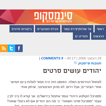
ראשי
על אודות/יצירת קשר
טבלת המבקרים
ביקורות סרטים
הרצאות
תסריט.ים
24 דצמבר 2006 | 00:17
~
9 COMMENTS
|
תגובות פייסבוק
יהודים עושים סרטים
לעזאזל הווירוסים האלה. הפוסט הזה היה אמור לעלות ביום חמישי
אחרי הצהריים, אבל וירוס, לא מהזן האינטרנטי, שיתק אותי.
פסטיבל הקולנוע היהודי נגמר אתמול בירושלים. אני קורא לו ביני לבין
עצמי "פסטיבל סרטי השואה". כי מה הם יהודים אם לא ניצולי שואה?
ואכן, למרות כוונותיי לצפות בסרטיהם של צמד הוורהובנים, פול