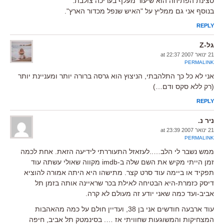
סצינת הפתיחה הוא שיעור מעלף בעריכה צולבת.
בנוסף אני גם ממליץ על "האיש שנפל מכדור הארץ".
REPLY
גל-Z
21 ינואר 2007 at 22:37
PERMALINK
אני לא כל כך התלהבתי, הניצוץ הוא גרסה ברורה יותר ומעניינת יותר
(רק ללא סקס ודם…)
REPLY
ניר נ.
21 ינואר 2007 at 23:39
PERMALINK
ממש נשבר לי הלב…..לעזאזל התעוררתי לידיעה הזאת. אחת לכמה
זמן הייתי מקיש את השם שלה ב-imdb מקווה שאולי עשתה עוד
תפקיד או ביימה עוד סרט קצר. מתישהו היא היתה אמורה להוציא
דיסק כזמרת-היא הבטיחה לאילת בכר שראיינה אותה בזמן תל
אביב-ועד כמה שאני יודע זה מעולם לא קרה.
עוד ארבעה חודשים אני בן 38, ועדיין חולם על כמה מהאהבות
המצחיקות והמשוגעות שחוויתי אז …. בסינמטק תל אביב, חיפה