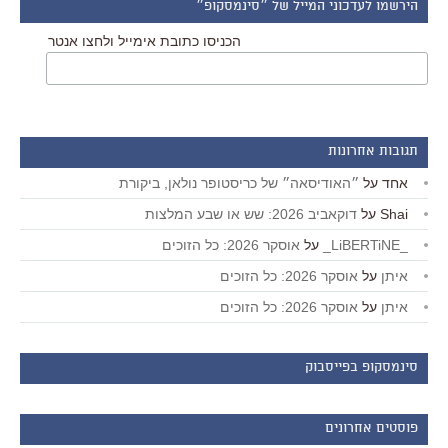
הירשמו לעדכוני המייל של ״סינמסקופ״
הכניסו כתובת אימייל ולחצו אנטר
תגובות אחרונות
אחד
על
״האודיסאה״ של כריסטופר נולאן, ביקורת
Shai
על
דוקאביב 2026: שש או שבע המלצות
_LiBERTiNE_
על
אוסקר 2026: כל הזוכים
איתן
על
אוסקר 2026: כל הזוכים
איתן
על
אוסקר 2026: כל הזוכים
סינמסקופ בפייסבוק
פוסטים אחרונים