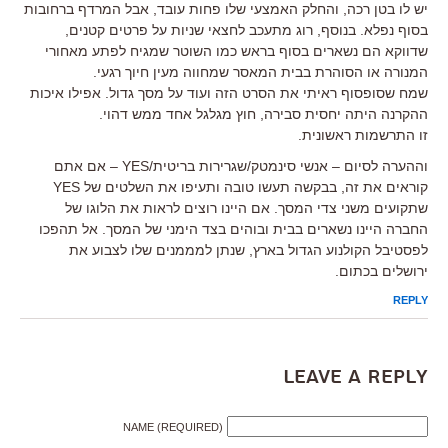
יש לו בטן רכה, והחלק האמצעי שלו פחות עובד, אבל המרדף ברחובות
בסוף נפלא. בנוסף, רוג מתעכב לחצאי שניות על פרטים קטנים,
שדווקא הם נשארים בסוף בראש כמו השוטר שמגיח לפתע מאחורי
המנורה או הסוהרת בבית המאסר שמחווה מעין חיוך רגעי.
שמח שסופסוף ראיתי את הסרט הזה ועוד על מסך גדול. אפילו איכות
ההקרנה היתה יחסית סבירה, חוץ מגלגל אחד ממש דהוי.
זו התרשמות ראשונית.
וההערה לסיום – אנשי סינמטק/שגרירות בריטית/YES – אם אתם
קוראים את זה, בבקשה תעשו טובה ותעיפו את השלטים של YES
שתקועים משני צדי המסך. אם היינו רוצים לראות את הלוגו של
החברה היינו נשארים בבית ובוהים בצד הימני של המסך. אל תהפכו
לפסטיבל הקולנוע הגדול בארץ, שנתן למממנים שלו לצבוע את
ירושלים בכתום.
REPLY
Leave a Reply
NAME (REQUIRED)