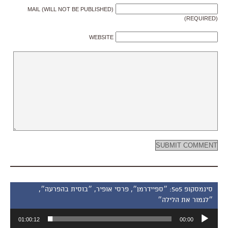
MAIL (WILL NOT BE PUBLISHED)
(REQUIRED)
WEBSITE
סינמסקופ 505: ״ספיידרמן״, פרסי אופיר, ״בוסית בהפרעה״,
״לגמור את הלילה״
נגן
01:00:12
00:00
אודיו