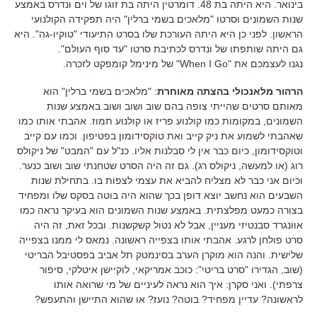
בינואר. היא היתה בת 48. דומרטין היתה בת זוגו של וים ונדרס באמצע
שנות השמונים וסרטו "מלאכים בשמי ברלין" היה תפקידה הקולנועי
הראשון. לפני כן היא היתה העורכת שלו בסרט התיעודי "טוקיו-גה". היא
גם היתה שותפתו של ונדרס לכתיבת סרטו "עד סוף העולם".
נגנו לעצמכם את "When I Go" של מינימל קומפקט לזכרה.
הרהור מלאנכולי בהצתה מאוחרת
: "מלאכים בשמי ברלין" הוא
מאותם סרטים שהייתי צופה בהם שוב ושוב ושוב באמצע שנות
השמונים, במקומות כמו קולנוע פריז או קולנוע תמוז. אהבתי אותו כמו
שאהבתי לשמוע את ניק קייב ואת טוקסידומון בפטיפון. וכמו עם קייב
וטוקסידומון, כיום כבר אין לי סבלנות אליו. כנ"ל עם "המבט" של ניקולס
רוג (או למעשה, ניקולס רג). גם זה היה הסרט שטחנתי שוב ושוב כנער.
וכיום אני כבר לא מצליח להביא את עצמי לצפות בו. בתחילת שנות
השבעים הוא נחשב יוצא דופן בכך שהוא היה בוטה בסקס שלו ומפחיד
בצורה כמעט מפלצתית. באמצע שנות השמונים הוא בעיקר נראה כמו
אוונגרד סבנטיזי מעניין, אבל לא נטול קשקשנות. ובכל זאת, זה היה
סרט פולחן לרגע. אהבתי אותו בצפייה ראשונה. נמאס לי ממנו בצפייה
שלישית. והנה הוא מוקרן הערב בסינמטק תל אביב בפסטיבל הבריטי
(שוב, הגדירו "סרט בריטי": כוכב אמריקאי, לוקיישן איטלקי, סיפור
צרפתי). ואני סקרן: איך הוא נראה לעיניים של מי שרואה אותו
לראשונה? עדיין מפחיד? בוטה? נועז? או שהוא התיישן והתעפש?