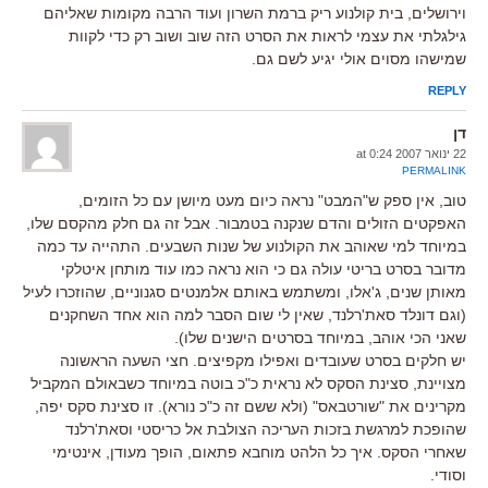
וירושלים, בית קולנוע ריק ברמת השרון ועוד הרבה מקומות שאליהם
גילגלתי את עצמי לראות את הסרט הזה שוב ושוב רק כדי לקוות
שמישהו מסוים אולי יגיע לשם גם.
REPLY
דן
22 ינואר 2007 at 0:24
PERMALINK
טוב, אין ספק ש"המבט" נראה כיום מעט מיושן עם כל הזומים,
האפקטים הזולים והדם שנקנה בטמבור. אבל זה גם חלק מהקסם שלו,
במיוחד למי שאוהב את הקולנוע של שנות השבעים. התהייה עד כמה
מדובר בסרט בריטי עולה גם כי הוא נראה כמו עוד מותחן איטלקי
מאותן שנים, ג'אלו, ומשתמש באותם אלמנטים סגנוניים, שהוזכרו לעיל
(וגם דונלד סאת'רלנד, שאין לי שום הסבר למה הוא אחד השחקנים
שאני הכי אוהב, במיוחד בסרטים הישנים שלו).
יש חלקים בסרט שעובדים ואפילו מקפיצים. חצי השעה הראשונה
מצויינת, סצינת הסקס לא נראית כ"כ בוטה במיוחד כשבאולם המקביל
מקרינים את "שורטבאס" (ולא ששם זה כ"כ נורא). זו סצינת סקס יפה,
שהופכת למרגשת בזכות העריכה הצולבת אל כריסטי וסאת'רלנד
שאחרי הסקס. איך כל הלהט מוחבא פתאום, הופך מעודן, אינטימי
וסודי.