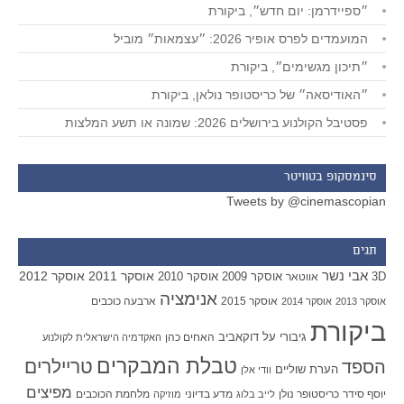
״ספיידרמן: יום חדש״, ביקורת
המועמדים לפרס אופיר 2026: ״עצמאות״ מוביל
״תיכון מגשימים״, ביקורת
״האודיסאה״ של כריסטופר נולאן, ביקורת
פסטיבל הקולנוע בירושלים 2026: שמונה או תשע המלצות
סינמסקופ בטוויטר
Tweets by @cinemascopian
תגים
אבי נשר
אוסקר 2011
אוסקר 2012
אוסקר 2009
אוסקר 2010
3D
אווטאר
אנימציה
אוסקר 2015
ארבעה כוכבים
אוסקר 2013
אוסקר 2014
ביקורת
גיבורי על
דוקאביב
האחים כהן
האקדמיה הישראלית לקולנוע
טבלת המבקרים
טריילרים
הספד
הערת שוליים
וודי אלן
מפיצים
יוסף סידר
כריסטופר נולן
מדע בדיוני
מלחמת הכוכבים
לייב בלוג
מוזיקה