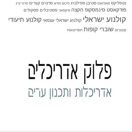
סטיבן ספילברג
סרטים קצרים
נטפליקס
סאנדאנס
סיכום חודש
סרטי קיץ
פודקאסט סינמסקופ הקצה
פסטיבלים
פסקולים
פיקסאר
קולנוע ישראלי
קולנוע תיעודי
קולנוע ישראלי עצמאי
שוברי קופות
תסריטאות
קטנוניזם