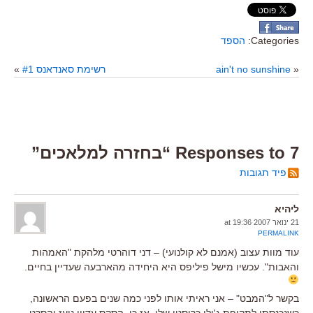
Categories:
הספד
«
ain't no sunshine
רשימת סאנדאנס #1
»
7 Responses to “בחזרה למלאכים”
פיד תגובות
ליהיא
21 ינואר 2007 at 19:36
PERMALINK
עוד מוות עצוב (אמנם לא קולנועי) – דני דוהרטי מלהקת "האמהות
והאבות". עכשיו מישל פיליפס היא היחידה מהארבעה שעדיין בחיים.
בקשר ל"המבט" – אני ראיתי אותו לפני כמה שנים בפעם הראשונה,
כשנכנסתי לתקופת ג'ולי כריסטי שלי. אז כן, הסקס עדיין נועז והסרט