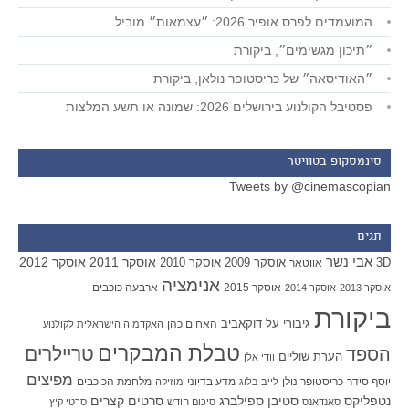
המועמדים לפרס אופיר 2026: ״עצמאות״ מוביל
״תיכון מגשימים״, ביקורת
״האודיסאה״ של כריסטופר נולאן, ביקורת
פסטיבל הקולנוע בירושלים 2026: שמונה או תשע המלצות
סינמסקופ בטוויטר
Tweets by @cinemascopian
תגים
אבי נשר
אוסקר 2011
אוסקר 2012
אוסקר 2009
אוסקר 2010
3D
אווטאר
אנימציה
אוסקר 2015
ארבעה כוכבים
אוסקר 2013
אוסקר 2014
ביקורת
גיבורי על
דוקאביב
האחים כהן
האקדמיה הישראלית לקולנוע
טבלת המבקרים
טריילרים
הספד
הערת שוליים
וודי אלן
מפיצים
יוסף סידר
כריסטופר נולן
מדע בדיוני
מלחמת הכוכבים
לייב בלוג
מוזיקה
סטיבן ספילברג
סרטים קצרים
נטפליקס
סאנדאנס
סיכום חודש
סרטי קיץ