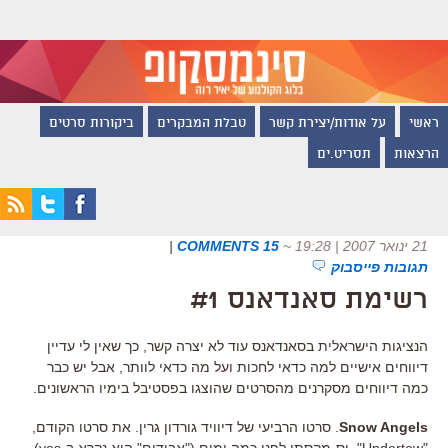
ראשי
על אודות/יצירת קשר
טבלת המבקרים
ביקורות סרטים
הרצאות
תסריט.ים
21 ינואר 2007 | 19:28
~
15 COMMENTS
|
תגובות פייסבוק
רשימת סאנדאנס #1
הנציגות הישראלית בסאנדאנס עוד לא יצרה קשר, כך שאין לי עדיין
דיווחים אישיים למה כדאי לחכות ועל מה כדאי לוותר, אבל יש כבר
כמה דיווחים מסקרנים מהסרטים שהוצגו בפסטיבל בימיו הראשונים.
Snow Angels
. סרטו הרביעי של דיוויד גורדון גרין. את סרטו הקודם,
"Undertow", יס-מקסתי לפני כמה ימים ("אבודים" הוא נקרא ב-yes)