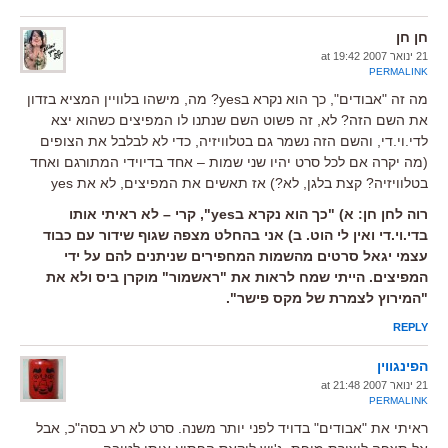
חן חן
21 ינואר 2007 at 19:42
PERMALINK
מה זה "אבודים", כך הוא נקרא בyes? מה, מישהו בלוויין המציא בזדון
את השם הזה? לא, זה פשוט השם שנתנו לו המפיצים כשהוא יצא
לדי.וי.די, והשם הזה נשמר גם בטלוויזיה, כדי לא לבלבל את הצופים
(מה יקרה אם לכל סרט יהיו שני שמות – אחד בדיוידי המתורגם ואחד
בטלוויזיה? קצת בלגן, לא?) אז תאשים את המפיצים, לא את yes
רוה לחן חן: א) "כך הוא נקרא בyes", קרי – לא ראיתי אותו
בדי.וי.די ואין לי הוט. ב) אני בהחלט מצפה שגוף שידור עם כבוד
עצמי יגאל סרטים מהשמות המחפירים שניתנים להם על ידי
המפיצים. הייתי שמח לראות את "ראשמור" מוקרן ביס ולא את
"המירוץ לצמרת של מקס פישר".
REPLY
הפינגווין
21 ינואר 2007 at 21:48
PERMALINK
ראיתי את "אבודים" בדויד לפני יותר משנה. סרט לא רע בסה"כ, אבל