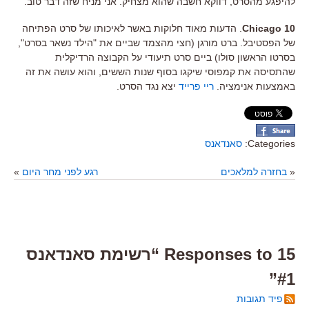
להיפגע מהסרט, דווקא חשבה שהוא מצחיק. אני מניח שזה דבר טוב.
Chicago 10
. הדעות מאוד חלוקות באשר לאיכותו של סרט הפתיחה
של הפסטיבל. ברט מורגן (חצי מהצמד שביים את "הילד נשאר בסרט",
בסרטו הראשון סולו) ביים סרט תיעודי על הקבוצה הרדיקלית
שהתסיסה את קמפוסי שיקגו בסוף שנות הששים, והוא עושה את זה
באמצעות אנימציה.
ריי פרייד
יצא נגד הסרט.
Categories:
סאנדאנס
«
בחזרה למלאכים
רגע לפני מחר היום
»
15 Responses to “רשימת סאנדאנס
#1”
פיד תגובות