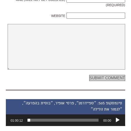
(REQUIRED)
WEBSITE
סינמסקופ 505: ״ספיידרמן״, פרסי אופיר, ״בוסית בהפרעה״,
״לגמור את הלילה״
נגן
01:00:12
00:00
אודיו