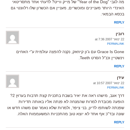
מה לגבי "Year of the Dog" של מייק ווייט? לדעתי אחד מתסריטאי
האינדי היותר מעניינים ומוכשרים, מעניין אם הכשרון שלו רלוונטי גם
בכסא הבמאי.
REPLY
רובין
22 ינואר 2007 at 7:36
PERMALINK
Grace Is Gone עם ג'ון קיוזאק, נקנה להפצה עולמית ע"י האחים
וינשטיין וכנ"ל הסרט Teeth.
REPLY
עידן
22 ינואר 2007 at 10:57
PERMALINK
דרך אגב, מישהו ראה את יאיר בשבת בתכנית קצת תרבות בערוץ 2?
הופעה מכובדת למרות שהמנחה לא פנתה אליו באותה תדירות
שפנתה לשותפו לדיון, בני ציפר, ולמרות שלא נאמר שם משהו חדש או
שונה ובד"כ אף אחד לא יוצא טוב מהתכניות המשעממות האלה.
REPLY