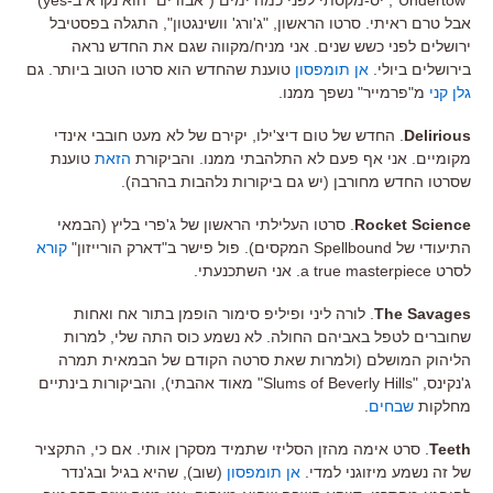
אבל טרם ראיתי. סרטו הראשון, "ג'ורג' וושינגטון", התגלה בפסטיבל
ירושלים לפני כשש שנים. אני מניח/מקווה שגם את החדש נראה
בירושלים ביולי.
אן תומפסון
טוענת שהחדש הוא סרטו הטוב ביותר. גם
גלן קני
מ"פרמייר" נשפך ממנו.
Delirious
. החדש של טום דיצ'ילו, יקירם של לא מעט חובבי אינדי
מקומיים. אני אף פעם לא התלהבתי ממנו. והביקורת
הזאת
טוענת
שסרטו החדש מחורבן (יש גם ביקורות נלהבות בהרבה).
Rocket Science
. סרטו העלילתי הראשון של ג'פרי בליץ (הבמאי
התיעודי של Spellbound המקסים). פול פישר ב"דארק הורייזון"
קורא
לסרט a true masterpiece. אני השתכנעתי.
The Savages
. לורה ליני ופיליפ סימור הופמן בתור אח ואחות
שחוברים לטפל באביהם החולה. לא נשמע כוס התה שלי, למרות
הליהוק המושלם (ולמרות שאת סרטה הקודם של הבמאית תמרה
ג'נקינס, "Slums of Beverly Hills" מאוד אהבתי), והביקורות בינתיים
מחלקות
שבחים
.
Teeth
. סרט אימה מהזן הסליזי שתמיד מסקרן אותי. אם כי, התקציר
של זה נשמע מיזוגני למדי.
אן תומפסון
(שוב), שהיא בגיל ובג'נדר