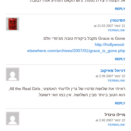
אל תצפה ליצירת מופת. ג'וש לוקאס הפתיע אותי לטובה.
REPLY
הפינגווין
21 ינואר 2007 at 21:53
PERMALINK
Grace is Gone מקבל ביקורת טובה מג'פרי וולס.
http://hollywood-
elsewhere.com/archives/2007/01/grace_is_gone.php
REPLY
דניאל פאיקוב
22 ינואר 2007 at 2:39
PERMALINK
ראיתי את שלושת סרטיו של גרין ולדעתי האמצעי, All the Real Girls,
הוא הטוב ביותר מבין השלושה. אין כמו זואי דשאנל.
REPLY
מיילו טינדל
22 ינואר 2007 at 2:45
PERMALINK