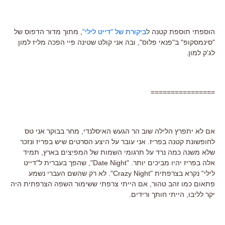
הוספתי תוספת קטנה ל
ביקורת של "דייט לילי"
, מתוך מדור הדפוס של
"סינמסקופ" ב"פנאי פלוס", ובה אני קולט שטינה פיי הפכה מליז למון
לג'ק למון.
================
אם לא יתפרץ הלילה שוב הר הגעש האיסלנדי, מחר בבוקר אני טס
לחופשונת קטנה בפריז. אני עובר על היצע הסרטים שיש בפריז ונזכר
שלא משנה כמה נרד על תרגומי השמות של המפיצים בארץ, תמיד
אלה בפריז יהיו מביכים יותר. "Date Night", שהפך בעברית ל"דייט
לילי" נקרא בצרפתית "Crazy Night". לא רק שהשם העברי נשמע
פתאום כמו זהב טהור, אם הייתי צרפתי ששימור השפה הצרפתית היה
יקר לליבו, הייתי חותך ורידים.