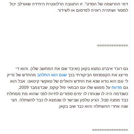
דמי ההרשמה של הסרט". זו התגובה הרלוונטית היחידה שאורלב יכול
למסור ושתהיה ראויה לפרסום או לשידור.
=============
גם רוג'ר איברט נמצא בקאן (ואיבד שם את המחשב שלו). והוא די
מייצג את הקונסנזוס הביקורתי בכך
שגם הוא התלהב
מהחדש של מייק
לי וגם הוא נורא שנא את החדש והאלים של טאקשי קיטאנו. אבל הוא
גם
מדווח
על מפגש שלו עם הבמאי פול קוקס, שבדצמבר 2009,
כשנדמה היה לו שנותרו לו ימים ספורים לחיות לפני שהוא מת ממחלת
כבד ממנה סבל, הגיע טלפון שבישר לו שנמצא לו כבד להשתלה. חצי
שנה אחרי ההשתלה והוא כבר שוב בקאן.
===============