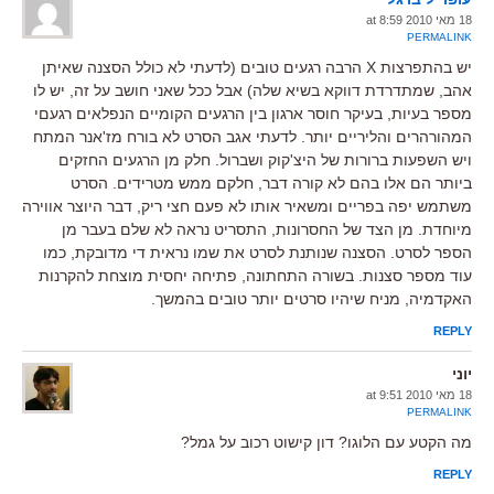
18 מאי 2010 at 8:59
PERMALINK
יש בהתפרצות X הרבה רגעים טובים (לדעתי לא כולל הסצנה שאיתן
אהב, שמתדרדת דווקא בשיא שלה) אבל ככל שאני חושב על זה, יש לו
מספר בעיות, בעיקר חוסר ארגון בין הרגעים הקומיים הנפלאים רגעםי
המהורהרים והליריים יותר. לדעתי אגב הסרט לא בורח מז'אנר המתח
ויש השפעות ברורות של היצ'קוק ושברול. חלק מן הרגעים החזקים
ביותר הם אלו בהם לא קורה דבר, חלקם ממש מטרידים. הסרט
משתמש יפה בפריים ומשאיר אותו לא פעם חצי ריק, דבר היוצר אווירה
מיוחדת. מן הצד של החסרונות, התסריט נראה לא שלם בעבר מן
הספר לסרט. הסצנה שנותנת לסרט את שמו נראית די מדובקת, כמו
עוד מספר סצנות. בשורה התחתונה, פתיחה יחסית מוצחת להקרנות
האקדמיה, מניח שיהיו סרטים יותר טובים בהמשך.
REPLY
יוני
18 מאי 2010 at 9:51
PERMALINK
מה הקטע עם הלוגו? דון קישוט רכוב על גמל?
REPLY