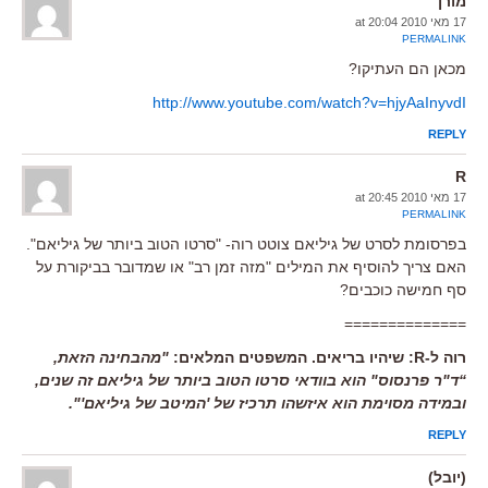
מורן
17 מאי 2010 at 20:04
PERMALINK
מכאן הם העתיקו?
http://www.youtube.com/watch?v=hjyAaInyvdI
REPLY
R
17 מאי 2010 at 20:45
PERMALINK
בפרסומת לסרט של גיליאם צוטט רוה- "סרטו הטוב ביותר של גיליאם".
האם צריך להוסיף את המילים "מזה זמן רב" או שמדובר בביקורת על
סף חמישה כוכבים?
==============
רוה ל-R: שיהיו בריאים. המשפטים המלאים:
"מהבחינה הזאת,
“ד"ר פרנסוס" הוא בוודאי סרטו הטוב ביותר של גיליאם זה שנים,
ובמידה מסוימת הוא איזשהו תרכיז של 'המיטב של גיליאם'".
REPLY
(יובל)