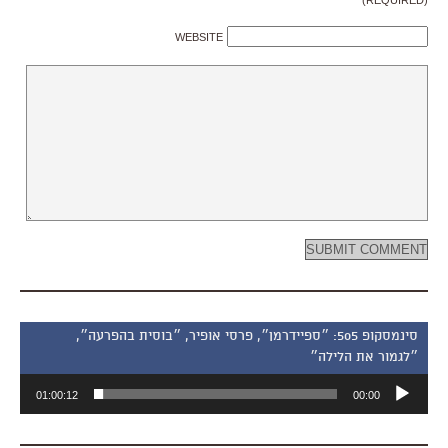
WEBSITE
סינמסקופ 505: ״ספיידרמן״, פרסי אופיר, ״בוסית בהפרעה״,
״לגמור את הלילה״
נגן
01:00:12
00:00
אודיו