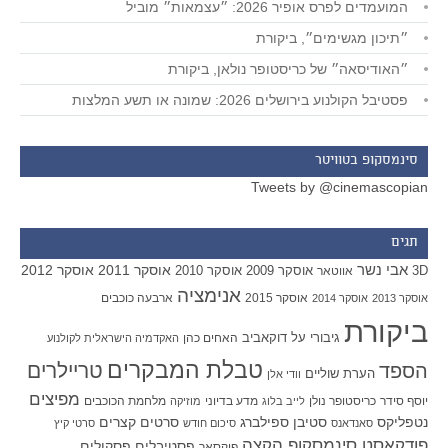
המועמדים לפרס אופיר 2026: ״עצמאות״ מוביל
״תיכון מגשימים״, ביקורת
״האודיסאה״ של כריסטופר נולאן, ביקורת
פסטיבל הקולנוע בירושלים 2026: שמונה או תשע המלצות
סינמסקופ בטוויטר
Tweets by @cinemascopian
תגים
אבי נשר
אוסקר 2011
אוסקר 2012
אוסקר 2009
אוסקר 2010
3D
אווטאר
אנימציה
אוסקר 2015
ארבעה כוכבים
אוסקר 2013
אוסקר 2014
ביקורת
גיבורי על
דוקאביב
האחים כהן
האקדמיה הישראלית לקולנוע
טבלת המבקרים
טריילרים
הספד
הערת שוליים
וודי אלן
מפיצים
יוסף סידר
כריסטופר נולן
מדע בדיוני
מלחמת הכוכבים
לייב בלוג
מוזיקה
סטיבן ספילברג
סרטים קצרים
נטפליקס
סאנדאנס
סיכום חודש
סרטי קיץ
פודקאסט סינמסקופ הקצה
פסטיבלים
פסקולים
פיקסאר