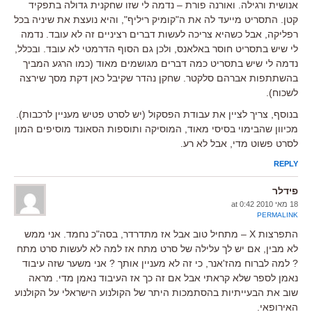
אנושית ורגילה. ואורנה פורת – נדמה לי שזו שחקנית גדולה בתפקיד
קטן. התסריט מייעד לה את ה"קומיק ריליף", והיא נועצת את שיניה בכל
רפליקה, אבל כשהיא צריכה לעשות דברים רציניים זה לא עובד. נדמה
לי שיש בתסריט חוסר באלאנס, ולכן גם הסוף הדרמטי לא עובד. ובכלל,
נדמה לי שיש בתסריט כמה דברים מגושמים מאוד (כמו הרגע המביך
בהשתתפות אברהם סלקטר. שחקן נהדר שקיבל כאן דקת מסך שירצה
לשכוח).
בנוסף, צריך לציין את עבודת הפסקול (יש לסרט פטיש מעניין לרכבות).
מכיוון שהבימוי בסיסי מאוד, המוסיקה ותוספות הסאונד מוסיפים המון
לסרט פשוט מדי, אבל לא רע.
REPLY
פידלר
18 מאי 2010 at 0:42
PERMALINK
התפרצות X – מתחיל טוב אבל אז מתדרדר, בסה"כ נחמד. אני ממש
לא מבין, אם יש לך עלילה של סרט מתח אז למה לא לעשות סרט מתח
? למה לברוח מהז'אנר, כי זה לא מעניין אותך ? אני משער שזה עיבוד
נאמן לספר שלא קראתי אבל אם זה כך אז העיבוד נאמן מדי. מראה
שוב את הבעייתיות בהסתמכות היתר של הקולנוע הישראלי על הקולנוע
האירופאי.