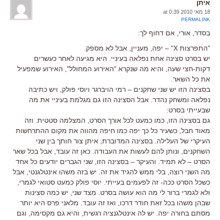
איתן
18 מאי 2010 at 0:39
PERMALINK
בסדר, אורי, אם דחוף לך:
"התפרצות X" – יפה, מעניין, אבל לא מספק.
יש בסרט סצינה אחת נפלאה בעיניי. היא מגיעה לאחר כעשרים
דקות-חצי שעה, והיא מה שנקרא "האירוע המחולל", האירוע שמפעיל
את כל השאר.
בסצינה הזו יש שני שחקנים – רמי הויברגר ויוסי פולק, ויש כתיבה
נפלאה ומשחק נהדר. אבל הסצינה הזו גם מגלמת בעיניי את מה
שבעייתי בסרט:
גם בסצינה הזו, כמו כמעט לכל אורך הסרט, המצלמה סטטית. וזה
מאוד חבל, כשעיר כל כך יפה כמו חיפה מהווה את מקום ההתרחשות
העיקרי של העלילה. בסצינה המדוברת, איתן צור חותך בין שני
השחקנים, ונותן להם לעשות את העבודה. כאן זה עובד, אבל בכל שאר
הסרט – לא תמיד. והעיקר – בסצינה הזו, שני הגברים יודעים כל אחד
מה השני רוצה, בלי ממש להגיד את זה. יש בזה משהו אינטלגנטי, אבל
כשכל הסרט ככה- זה לפעמים בעייתי. יוסי פולק כמעט סטואי לגמרי,
ולא לגמרי ברור לי מה הוא עושה בסרט. מצד שני, יש כמה סצינות
שבהן משהו בכל זאת חודר דרכו, ואז זה עובד. מלאני פרס היא יותר
מסתם בחורה יפה. יש לה אינטלגנציה רגשית, והיא גם מקסימה, וגם