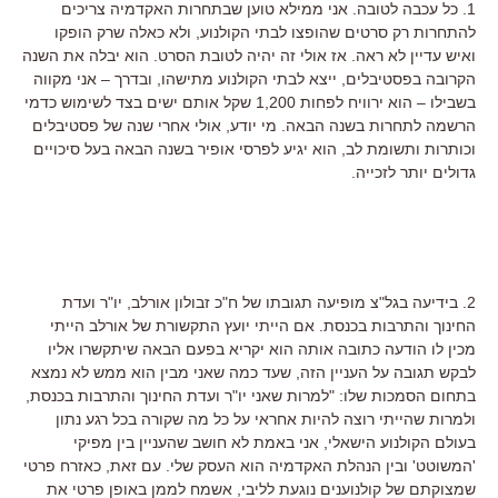
1. כל עכבה לטובה. אני ממילא טוען שבתחרות האקדמיה צריכים
להתחרות רק סרטים שהופצו לבתי הקולנוע, ולא כאלה שרק הופקו
ואיש עדיין לא ראה. אז אולי זה יהיה לטובת הסרט. הוא יבלה את השנה
הקרובה בפסטיבלים, ייצא לבתי הקולנוע מתישהו, ובדרך – אני מקווה
בשבילו – הוא ירוויח לפחות 1,200 שקל אותם ישים בצד לשימוש כדמי
הרשמה לתחרות בשנה הבאה. מי יודע, אולי אחרי שנה של פסטיבלים
וכותרות ותשומת לב, הוא יגיע לפרסי אופיר בשנה הבאה בעל סיכויים
גדולים יותר לזכייה.
2. בידיעה בגל"צ מופיעה תגובתו של ח"כ זבולון אורלב, יו"ר ועדת
החינוך והתרבות בכנסת. אם הייתי יועץ התקשורת של אורלב הייתי
מכין לו הודעה כתובה אותה הוא יקריא בפעם הבאה שיתקשרו אליו
לבקש תגובה על העניין הזה, שעד כמה שאני מבין הוא ממש לא נמצא
בתחום הסמכות שלו: "למרות שאני יו"ר ועדת החינוך והתרבות בכנסת,
ולמרות שהייתי רוצה להיות אחראי על כל מה שקורה בכל רגע נתון
בעולם הקולנוע הישאלי, אני באמת לא חושב שהעניין בין מפיקי
'המשוטט' ובין הנהלת האקדמיה הוא העסק שלי. עם זאת, כאזרח פרטי
שמצוקתם של קולנוענים נוגעת לליבי, אשמח לממן באופן פרטי את