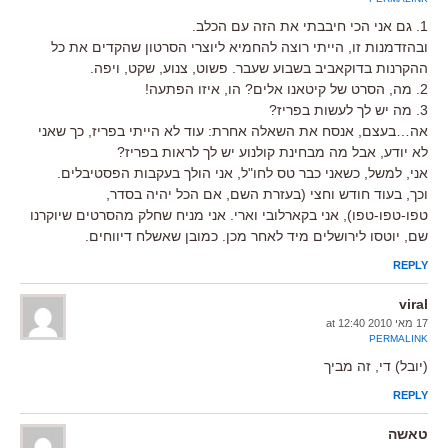
1. גם אני הכי חיבבתי את הזה עם הכלב.
ובהזדמנות זו, הייתי רוצה להחמיא ליוצרי הסרטון שהקדים את כל
ההקרנות בדוקאביב בשבוע שעבר. פשוט, צנוע, שקט, ויפה.
2. מה, הסרט של קיטאנו אלים? הו, איזו הפתעה!
3. מה יש לך לעשות בפריז?
אה…בעצם, אנסח את השאלה אחרת: עוד לא הייתי בפריז, כך שאני
לא יודע, אבל מה מבחינת קולנוע יש לך לראות בפריז?
אני, למשל, כשאני כבר טס לחו"ל, אני הולך בעקבות הפסטיבלים.
וכך, בעוד חודש וחצי (בעזרת השם, אם הכל יהיה בסדר,
טפו-טפו-טפו), אני בקארלובי וארי. אני מניח שחלק מהסרטים שיוקרנו
שם, יוטסו לירושלים מיד לאחר מכן. כמובן שאשלח דיווחים.
REPLY
viral
17 מאי 2010 at 12:40
PERMALINK
(יובל) די, זה מביך
REPLY
טאשה