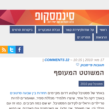
ראשי
על אודות/יצירת קשר
טבלת המבקרים
ביקורות סרטים
הרצאות
תסריט.ים
17 מאי 2010 | 10:15
~
22 COMMENTS
|
תגובות פייסבוק
המשוטט המעופף
פסטיבל קאן 2010
באתר של פסטיבל קולנוע דרום מקיימים
תחרות בין שבעה סרטונים
באורך דקה כל אחד, שיצרו תלמידי מכללת ספיר, ושאמורים להיות
טריילרים ויראליים לקידום הפסטיבל. יש שם כמה חביבים. כמו זה עם
הכלב (כן, אני משוחד, אני יודע). או האנימציה עם האבנים. או ההוא