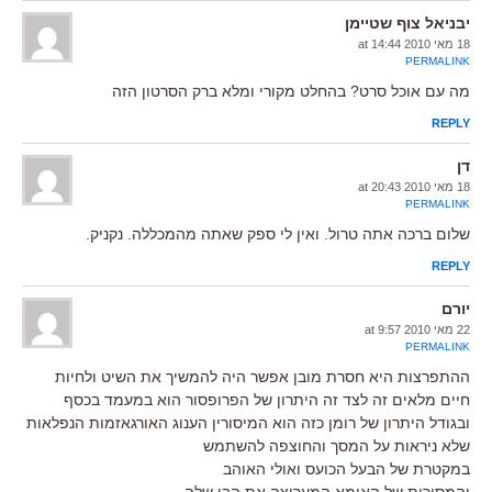
יבניאל צוף שטיימן
18 מאי 2010 at 14:44
PERMALINK
מה עם אוכל סרט? בהחלט מקורי ומלא ברק הסרטון הזה
REPLY
דן
18 מאי 2010 at 20:43
PERMALINK
שלום ברכה אתה טרול. ואין לי ספק שאתה מהמכללה. נקניק.
REPLY
יורם
22 מאי 2010 at 9:57
PERMALINK
ההתפרצות היא חסרת מובן אפשר היה להמשיך את השיט ולחיות
חיים מלאים זה לצד זה היתרון של הפרופסור הוא במעמד בכסף
ובגודל היתרון של רומן כזה הוא המיסורין הענוג האורגאזמות הנפלאות
שלא ניראות על המסך והחוצפה להשתמש
במקטרת של הבעל הכועס ואולי האוהב
והמסירות של האימא המעריצה את הבן שלה