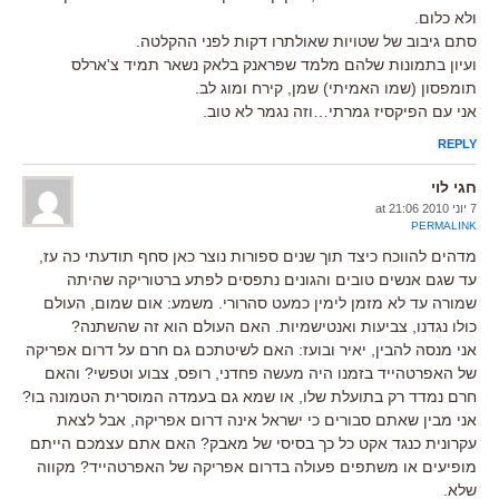
ולא כלום.
סתם גיבוב של שטויות שאולתרו דקות לפני ההקלטה.
ועיון בתמונות שלהם מלמד שפראנק בלאק נשאר תמיד צ'ארלס
תומפסון (שמו האמיתי) שמן, קירח ומוג לב.
אני עם הפיקסיז גמרתי…וזה נגמר לא טוב.
REPLY
חגי לוי
7 יוני 2010 at 21:06
PERMALINK
מדהים להווכח כיצד תוך שנים ספורות נוצר כאן סחף תודעתי כה עז,
עד שגם אנשים טובים והגונים נתפסים לפתע ברטוריקה שהיתה
שמורה עד לא מזמן לימין כמעט סהרורי. משמע: אום שמום, העולם
כולו נגדנו, צביעות ואנטישמיות. האם העולם הוא זה שהשתנה?
אני מנסה להבין, יאיר ובועז: האם לשיטתכם גם חרם על דרום אפריקה
של האפרטהייד בזמנו היה מעשה פחדני, רופס, צבוע וטפשי? והאם
חרם נמדד רק בתועלת שלו, או שמא גם בעמדה המוסרית הטמונה בו?
אני מבין שאתם סבורים כי ישראל אינה דרום אפריקה, אבל לצאת
עקרונית כנגד אקט כל כך בסיסי של מאבק? האם אתם עצמכם הייתם
מופיעים או משתפים פעולה בדרום אפריקה של האפרטהייד? מקווה
שלא.