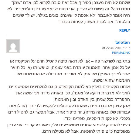
שלהם לא היה מעצבן בטירוף אבל זאת סיבה לקרוא לבן אדם "שמן"
סתם ככה? זה פשוט לא לעניין. אני בטוח שבאמצע דיון פוליטי ביבי לא
היה אומר לאובמה "לא אכפת לי שאנחנו בונים בגילה, יש לך שיניים
בולטות". אם לגנות משהו, לפחות בכבוד.
REPLY
talotan
7 יוני 2010 at 22:46
PERMALINK
בתגובה לשרשור פה – אני לא רואה סיבה להטיל חרם על הפיקסיז או
על כל אמן אחר. האמנות עומדת בפני עצמה, וטיפשותו (או כל תואר
אחר לצורך העניין) של אמן לא מורידה מהגדולה או החדשנות של
האמנות שהוא עושה.
אנחנו מקשיבים בארץ באולמות הקונצרטים גם למלחינים אנטישמיים
(ואני לא מדברת דווקא על ואגנר), לכן באותה מידה אני עושה את
ההפרדה ככל שניתן בין האדם ובין האמנות.
אמן עצבן אתכם במידה שאתם לא יכולים להקשיב לו יותר (או לראות
עבודות שלו באותה מידה), זה סיפור אחד. אבל אפשר גם להטיל חרם
כלכלי: לא לקנות דיסקים, ספרים וכד'.
בעיני להפסיק לשמוע אמנים שמשפיעים עלי, פוגע בעיקר בי. אני עדיין
מאוכזבת כי ציפיתי להופעה, אבל לא מטילה חרם.