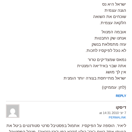
ישראל היא נס
הגנה עצמית
שוכחים את השואה
הלקאה עצמית.
אובמה המנוול
אנחנו שק החבטות
עזה מתמלאת בנשק
לא נוכל לפיקסיז לחכות.
נמאס שמצדיקים טרור
אתה שבוי באידיאה רומנטית
אין לך מושג
ישראל מתייחסת בצורה יותר הומנית
(לחן: עממיקו)
REPLY
דיסקו
7 יוני 2010 at 14:31
PERMALINK
ליאיר. הוספה על הפיקסיז. אתמול בפסטיבל סרטי סטודנטים ביטל את
הגעתו אחד בשם ג'ורג' בולון {נקרא כמו ז'ורז כנראה}, מנהל הפסטיבל