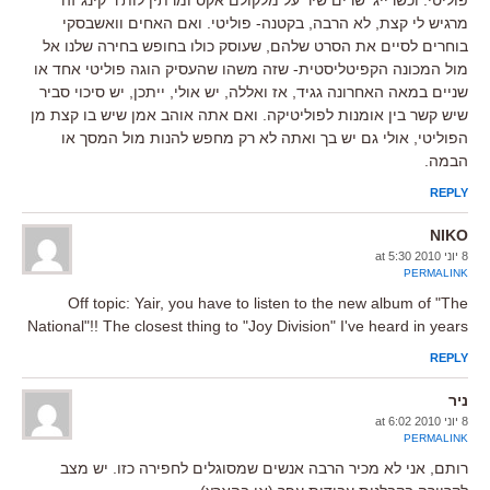
פוליטי. וכשרייג' שרים שיר על מלקולם אקס ומרתין לות'ר קינג זה
מרגיש לי קצת, לא הרבה, בקטנה- פוליטי. ואם האחים וואשבסקי
בוחרים לסיים את הסרט שלהם, שעוסק כולו בחופש בחירה שלנו אל
מול המכונה הקפיטליסטית- שזה משהו שהעסיק הוגה פוליטי אחד או
שניים במאה האחרונה גגיד, אז ואללה, יש אולי, ייתכן, יש סיכוי סביר
שיש קשר בין אומנות לפוליטיקה. ואם אתה אוהב אמן שיש בו קצת מן
הפוליטי, אולי גם יש בך ואתה לא רק מחפש להנות מול המסך או
הבמה.
REPLY
NIKO
8 יוני 2010 at 5:30
PERMALINK
Off topic: Yair, you have to listen to the new album of "The
National"!! The closest thing to "Joy Division" I've heard in years
REPLY
ניר
8 יוני 2010 at 6:02
PERMALINK
רותם, אני לא מכיר הרבה אנשים שמסוגלים לחפירה כזו. יש מצב