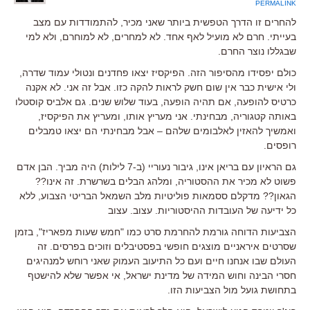
PERMALINK
להחרים זו הדרך הטפשית ביותר שאני מכיר, להתמודדות עם מצב
בעייתי. חרם לא מועיל לאף אחד. לא למחרים, לא למוחרם, ולא למי
שבגללו נוצר החרם.
כולם יפסידו מהסיפור הזה. הפיקסיז יצאו פחדנים ונטולי עמוד שדרה,
ולי אישית כבר אין שום חשק לראות להקה כזו. אבל זה אני. לא אקנה
כרטיס להופעה, אם תהיה הופעה, בעוד שלוש שנים. גם אלביס קוסטלו
באותה קטגוריה, מבחינתי. אני מעריץ אותו, ומעריץ את הפיקסיז,
ואמשיך להאזין לאלבומים שלהם – אבל מבחינתי הם יצאו טמבלים
רופסים.
גם הראיון עם בריאן אינו, גיבור נעוריי (ב-7 לילות) היה מביך. הבן אדם
פשוט לא מכיר את ההסטוריה, ומלהג הבלים בשרשרת. זה אינו??
הגאון?? מדקלם ססמאות פוליטיות מלב השמאל הבריטי הצבוע, ללא
כל ידיעה של העובדות ההיסטוריות. עצוב. עצוב
הצביעות הדוחה גורמת להחרמת סרט כמו "חמש שעות מפאריז", בזמן
שסרטים איראניים מוצגים חופשי בפסטיבלים וזוכים בפרסים. זה
העולם שבו אנחנו חיים ועם כל התיעוב העמוק שאני רוחש למנהיגים
חסרי הבינה וחוש המידה של מדינת ישראל, אי אפשר שלא להישטף
בתחושת גועל מול הצביעות הזו.