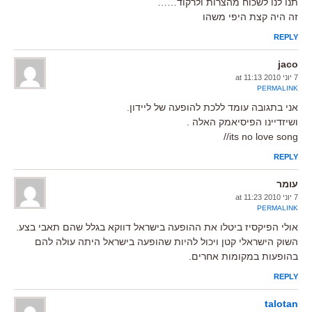
תנו לנו לשכוח מהצרות ולרקוד……
זה היה קצת היפי משהו
REPLY
jaco
7 יוני 2010 at 11:13
PERMALINK
אני בתגובה עומד ללכת להופעה של ליידון.
ושיזדיינו הפיסיאמק האלה .
its no love song//
REPLY
עומר
7 יוני 2010 at 11:23
PERMALINK
אולי הפיקסיז ביטלו את ההופעה בישראל דווקא בגלל שהם תאבי בצע.
השוק הישראלי קטן ויכול להיות שהופעה בישראל היתה עולה להם
בהופעות במקומות אחרים.
REPLY
talotan