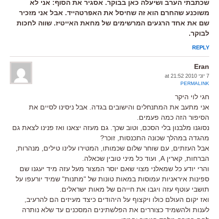
שכתבתי הערב ושיעלה כאן בבוקר. אסגיר את הסוף: אני לא
משוכנע שהחרם הוא זה שחיסל את האפרטהייד. אבל אני מזכיר
שם את אחד הרגעים המרשימים של מחאת האייטיז. שווה לחכות
לבוקר.
REPLY
Eran
7 יוני 2010 at 21:52
PERMALINK
חגי לוי היקר
אני מתעב את המתנחלים והישובים בגדה. אבל ניסינו לסיים את
הסיפור הזה כמה פעמים.
נסוגנו מלבנון בלי הסכם, וטוב שכך. גם מעזה יצאנו ואז פנינו לצאת גם
מהגדה במהלך שכונה התכנסות, זוכר?
אבל העזתים, עם שוחר שלום שכמותו, המטירו עלינו טילים, מנהרות,
הברחות, קארין A, ועוד כל מיני טובין שכאלה.
והרי יודע כל שמאלני מצוי שאם יוסר המצור מעל עזה מיד יעגנו שם
ספינות איראניות עמוסות במאות טונות של "מתנות" שמיד יורעפו על
תושבי עוטף עזה ויגבו את חייהם של מאות ישראלים.
ואז יקום העולם כולו ויקצוף על היהודים כיצד מעיזים הם להרעיב,
לענות ולהשמיד כצוררים את הפלשתינים המסכנים עד שלא נותרה