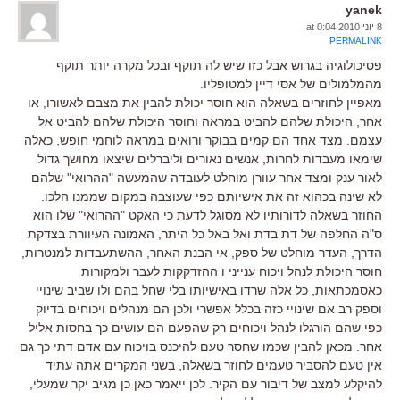
yanek
8 יוני 2010 at 0:04
PERMALINK
פסיכולוגיה בגרוש אבל כזו שיש לה תוקף ובכל מקרה יותר תוקף
מהמלמולים של אסי דיין למטופליו.
מאפיין לחוזרים בשאלה הוא חוסר יכולת להבין את מצבם לאשורו, או
אחר, היכולת שלהם להביט במראה וחוסר היכולת שלהם להביט אל
עצמם. מצד אחד הם קמים בבוקר ורואים במראה לוחמי חופש, כאלה
שימאו מעבדות לחרות, אנשים נאורים וליברלים שיצאו מחושך גדול
לאור ענק ומצד אחר עוורן מוחלט לעובדה שהמעשה "ההרואי" שלהם
לא שינה בכהוא זה את אישיותם כפי שעוצבה במקום שממנו הלכו.
החוזר בשאלה לדורותיו לא מסוגל לדעת כי האקט "ההרואי" שלו הוא
ס"ה החלפה של דת בדת ואל באל כל היתר, האמונה העיוורת בצדקת
הדרך, העדר מוחלט של ספק, אי הבנת האחר, ההשתעבדות למנטרות,
חוסר היכולת לנהל ויכוח ענייני ו ההזדקקות לעבר ולמקורות
כאסמכתאות, כל אלה שרדו באישיותו בלי שחל בהם ולו שביב שינויי
וספק רב אם שינויי כזה בכלל אפשרי ולכן הם מנהלים ויכוחים בדיוק
כפי שהם הורגלו לנהל ויכוחים רק שהפעם הם עושים כך בחסות אליל
אחר. מכאן להבין שכמו שחסר טעם להיכנס בויכוח עם אדם דתי כך גם
אין טעם להסביר טעמים לחוזר בשאלה, בשני המקרים אתה עתיד
להיקלע למצב של דיבור עם הקיר. לכן ייאמר כאן כן מגיב יקר שמעלי,