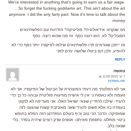
We're interested in anything that's going to earn us a fair wage.
.. So forget the fucking goddamn art. This ain't about the art
anymore. I did the arty farty part. Now it's time to talk about the
money.
מה שנקרא: אידאולוגיה? פוליטיקה? הזדהות עם הפלשתינאים
הסובלים? לא. הוא רוצה כסף. זה מה שהוא רוצה. כסף
אז ייתכן שגורמים פרו-פלשתינאים שילמו לפיקסיז יותר כסף כדי לא
להופיע, ולכן הם ביטלו שלושה ימים לפני
REPLY
טאשה
7 יוני 2010 at 11:00
PERMALINK
אני לא החלטתי מה דעתי המוצהרת על הביטול של הפיקסיז. אני לא
זועמת ולא כועסת כי אין לי אישית מודעות פוליטית גבוהה כל כך כדי
להגיד- שילכו להזדיין שונאי ישראל האלו. אני מעדיפה לא לנקוט
בעמדה כזו אלא פשוט להגיד שאני מאוכזבת קשות שהגענו לזה
שמוסיקה- הדבר הכי טוב וכיף בעולם המזדרגג הזה המלא בחופש
ביטוי מוחלט- נחסמת מאיתנו. אנשים שרק רוצים שיהיה בסדר, בלי
שנאה בלב.