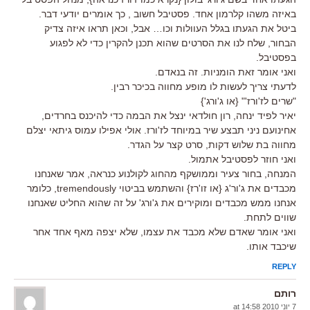
באיזה משהו קלרמון אחד. פסטיבל חשוב , כך אומרים יודעי דבר.
ביטל את הגעתו בגלל העוולות וכו… אבל, וכאן תראו איזה צדיק
הבחור, שלח לנו את הסרטים שהוא תכנן להקרין כדי לא לפגוע
בפסטיבל.
ואני אומר זאת הומניות. זה בנאדם.
לדעתי צריך לעשות לו מופע מחווה בכיכר רבין.
"שרים לז'ורז'" {או ג'ורג'}
יאיר לפיד ינחה, רון חולדאי ינצל את הבמה כדי להיכנס בחרדים,
אחינועם ניני תבצע שיר במיוחד לז'ורז. אולי אפילו עמוס גיתאי יצלם
מחווה בת שלוש דקות, סרט קצר על הגדר.
ואני חוזר לפסטיבל אתמול.
המנחה, בחור צעיר וממושקף מהחוג לקולנוע כנראה, אמר שאנחנו
מכבדים את ג'ור'ג {או זו'רז} והשתמש בביטוי tremendously, כלומר
אנחנו ממש מכבדים ומוקירים את ג'ורג' על זה שהוא החליט שאנחנו
שווים לתחת.
ואני אומר שאדם שלא מכבד את עצמו, שלא יצפה מאף אחד אחר
שיכבד אותו.
REPLY
רותם
7 יוני 2010 at 14:58