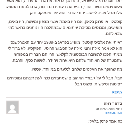
רוג'ר ווטרס הגיע לישראל, הוא הלך לראות את גדר ההפרדה, הוא פגש
פלשתינאים ונוער יהודי, הביע את דעותיו הנחרצות, גרם להזזת המופע
שלו מתל אביב ליישוב יהודי-ערבי. הוא יצר אימפקט חזק.
קוסטלו, או פרנק בלאק, אם היו באמת אנשי מצפון ומעשה, היו באים,
מופיעים, ומכנסים מסיבת עיתונאים שבמהלכה היו נותנים בראש למי
שבא להם.
ראיתי את אלביס קוסטלו מופיע בפראג ב-1989 יחד עם האטרקשנס.
הוא לא אמר מילה וחצי מילה על הכיבוש הרוסי. והפיקסיז, לא ברור לי
ממתי הפכו לתשובה הבוסטונית לקלאש. הרי הם הצהירו במפורש
שהמטרה של האיחוד שלהם היא אחת ויחידה: לעשות כסף, והרבה.
מה שהופך את האקטים שלהם לנלעגים במיוחד, עכשיו.
חבל. חבל לי על גיבוריי האהובים שמתבזים ככה לעת זקנתם ומוכיחים
רפיסות וטיפשות. פשוט חבל
REPLY
סרפר רוזה
7 יוני 2010 at 10:53
PERMALINK
כה אמר פרנק בלאק: