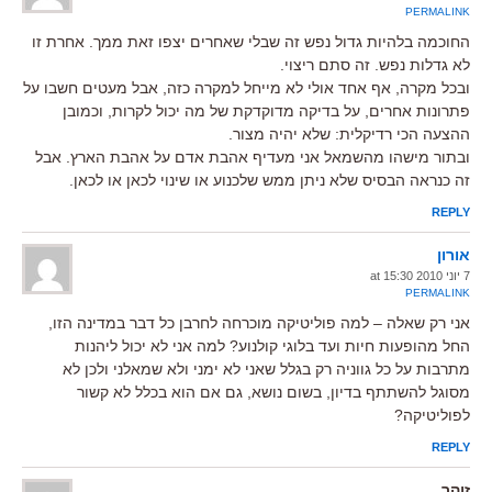
PERMALINK
החוכמה בלהיות גדול נפש זה שבלי שאחרים יצפו זאת ממך. אחרת זו
לא גדלות נפש. זה סתם ריצוי.
ובכל מקרה, אף אחד אולי לא מייחל למקרה כזה, אבל מעטים חשבו על
פתרונות אחרים, על בדיקה מדוקדקת של מה יכול לקרות, וכמובן
ההצעה הכי רדיקלית: שלא יהיה מצור.
ובתור מישהו מהשמאל אני מעדיף אהבת אדם על אהבת הארץ. אבל
זה כנראה הבסיס שלא ניתן ממש שלכנוע או שינוי לכאן או לכאן.
REPLY
אורון
7 יוני 2010 at 15:30
PERMALINK
אני רק שאלה – למה פוליטיקה מוכרחה לחרבן כל דבר במדינה הזו,
החל מהופעות חיות ועד בלוגי קולנוע? למה אני לא יכול ליהנות
מתרבות על כל גווניה רק בגלל שאני לא ימני ולא שמאלני ולכן לא
מסוגל להשתתף בדיון, בשום נושא, גם אם הוא בכלל לא קשור
לפוליטיקה?
REPLY
זוהר