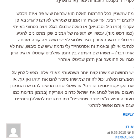
לקריירה בקבלנות עבודות עפר (או בהארץ).
.
מה שמעניין בכל החרמות האלה הוא שנראה שיש פה איזה מכבש
לחצים די רציני. עד עכשיו היו אמנים שמראש לא רצו להגיע באופן
עקרוני (כמו ביל וסבטיאן) או כאלה שבטלו בגלל מצב בטחוני בעייתי
(כמו דפש מוד). עכשיו יש תופעה של אמנים שכן מתכוונים להגיע
ומבטלים ברגע האחרון. נגיד שלחגי לוי יש מושג מה קורה מזרחה
לנתיבי איילון ובאמת זה אפרטהייד (לי נדמה שיש שם כיבוש, שזה לא
אותו דבר) – משהו שם השתנה בין הזמן שאלביס קוסטלו או גיל הרון
סגרו על ההופעה ובין הזמן שביטלו אותה?
.
יש תחושה שמישהו קצת יותר משמעותי מאודי אלוני מפעיל לחץ על
האנשים האלה. יכול להיות שמישהו מזכיר להם את תיאו ואן גוך, או
את הקריקטוריסטים הדנים? או שאולי סתם מראים להם את המנגנון
העצום שפועל למתג את ישראל כדרום אפריקה (בממון מדינות כמו
סעודיה וסיוע מ"אדיוטים שמושיים" כמו בתגובות למעלה) ורומזים
שגם אותם אפשר למתג?
REPLY
אורון
8 יוני 2010 at 9:36
PERMALINK