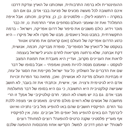
ההומינטרית ולא ברמה התרבותית, ושזכותנו על הארץ וצדקת דרכנו
אינם התשובה לכל מעשה מכעיס של פגיעה בבני אדם, גם אם הם
במקרה – רחמנא ליצלן – פלסטינים. כן, כן, צודקים, וזכותנו. אבל איפה
החמלה? ואת זה שאמני העולם נסחפים אחרי החרמות: נו, זה כבר
מוכר וידוע. כולם משננים את סיפור של דרום אפריקה, וישראל – ברמה
התקשורתית, במבט נטול ניואנסים, מבט של מקרו ולא של מיקרו – היא
כרגע הדרום אפריקה של העולם (ואם קראתם את מרגרט אטווד
בטקסט של ל"הארץ של הסופרים", סופרת מבריקה, חכמה, אנושית,
דקת אבחנה, שלא נרתעה מקריאות לחרם והגיע לישראל בעצמה
לראות את העניינים מקרוב, ועדיין היא מעבדת את תמונת המצב
לטקסט – שאמנם מנסה להיות מאוזן ואמפתי – אבל בסופו של דבר
שם את הדברים על השולחן: כל עוד ישראל מקיימת את הסגר על עזה,
זו מבחינת העולם מדינה לא אנושית). ואכן, מחאה נגד הפרות זכויות
אדם היא לגיטימית ורצויה. אני, אישית, וכתבתי את זה בעבר, לא חושב
שענישה קולקטיבית היא התשובה, כי גם היא בסופו של דבר מתעלמת
מבני אדם. גם בה יש משהו לא הומני. חרם קולטיקיבי של אמן? זו הרי
מחשבה של אנשים שלא רואים מולם פרטים. מאמנים אני מצפה ללכת
נגד הזרם. הפיקסיז חושבים שהם באו להופיע מול ביבי נתניהו ואיווט
ליברמן? הם באים להופיע מול יאפים תל אביבים. ומה, אין לפיקסיז
אף מעריץ פלסטיני שקנה כרטיס להופעה? רוצים למחות? רוצים
לשנות? יש המון דרכים. למשל: הקדישו אחוז מהכנסות ההופעה שלכם