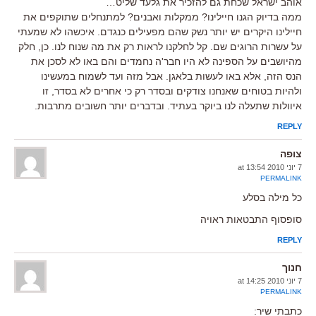
אוהב ישראל שכחת גם להזכיר את גלעד שליט…
ממה בדיוק הגנו חיילינו? ממקלות ואבנים? למתנחלים שתוקפים את
חיילינו היקרים יש יותר נשק שהם מפעילים כנגדם. איכשהו לא שמעתי
על עשרות הרוגים שם. קל לחלקנו לראות רק את מה שנוח לנו. כן, חלק
מהיושבים על הספינה לא היו חבר'ה נחמדים והם באו לא לסכן את
הנס הזה, אלא באו לעשות בלאגן. אבל מזה ועד לשמוח במעשינו
ולהיות בטוחים שאנחנו צודקים ובסדר רק כי אחרים לא בסדר, זו
איוולות שתעלה לנו ביוקר בעתיד. ובדברים יותר חשובים מתרבות.
REPLY
צופה
7 יוני 2010 at 13:54
PERMALINK
כל מילה בסלע
סופסוף התבטאות ראויה
REPLY
חנוך
7 יוני 2010 at 14:25
PERMALINK
כתבתי שיר: