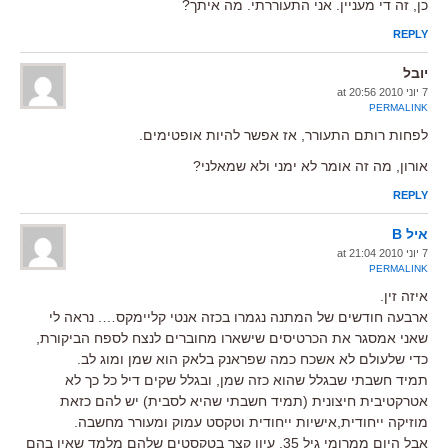
כן, זה די מעניין. אני התעוררתי. מה איתך?
REPLY
יובל
7 יוני 2010 at 20:56
PERMALINK
לפחות רותם התעורר, אז אפשר להיות אופטימים.
אורון, מה זה אומר לא ימני ולא שמאלני?
REPLY
איל B
7 יוני 2010 at 21:04
PERMALINK
איזה זין.
ארבעה חודשים של המתנה נגמרו בכזה אנטי קליימקס…. נראה לי
שאני אמסגר את הכרטיסים שישארו מחוברים לנצח לספח הביקורת,
כדי שלעולם לא אשכח כמה שפראנק בלאק הוא שמן ומוג לב.
תמיד חשבתי שבגלל שהוא כזה שמן, ובגלל שקים דיל כל כך לא
אטרקטיבית חיצונית (תמיד חשבתי שהיא לסבית) יש להם כזאת
מוזיקה ייחודית,אישיות ייחודית וטקסט עמוק ומעורר מחשבה.
אבל היום ממרומי גיל 35, עיון קצר בטקסטים שלהם מלמד שאין בהם