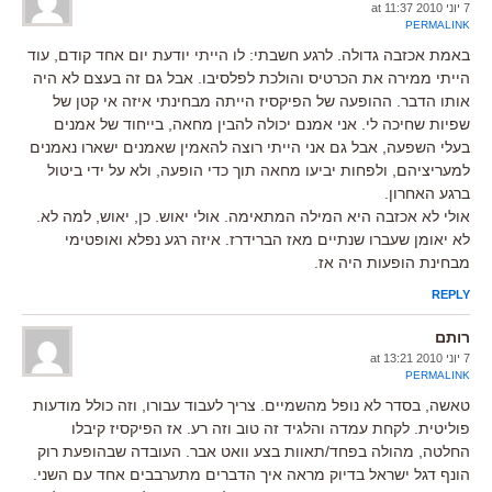
7 יוני 2010 at 11:37
PERMALINK
באמת אכזבה גדולה. לרגע חשבתי: לו הייתי יודעת יום אחד קודם, עוד
הייתי ממירה את הכרטיס והולכת לפלסיבו. אבל גם זה בעצם לא היה
אותו הדבר. ההופעה של הפיקסיז הייתה מבחינתי איזה אי קטן של
שפיות שחיכה לי. אני אמנם יכולה להבין מחאה, בייחוד של אמנים
בעלי השפעה, אבל גם אני הייתי רוצה להאמין שאמנים ישארו נאמנים
למעריציהם, ולפחות יביעו מחאה תוך כדי הופעה, ולא על ידי ביטול
ברגע האחרון.
אולי לא אכזבה היא המילה המתאימה. אולי יאוש. כן, יאוש, למה לא.
לא יאומן שעברו שנתיים מאז הברידרז. איזה רגע נפלא ואופטימי
מבחינת הופעות היה אז.
REPLY
רותם
7 יוני 2010 at 13:21
PERMALINK
טאשה, בסדר לא נופל מהשמיים. צריך לעבוד עבורו, וזה כולל מודעות
פוליטית. לקחת עמדה והלגיד זה טוב וזה רע. אז הפיקסיז קיבלו
החלטה, מהולה בפחד/תאוות בצע וואט אבר. העובדה שבהופעת רוק
הונף דגל ישראל בדיוק מראה איך הדברים מתערבבים אחד עם השני.