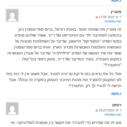
REPLY
מעניין
7 יוני 2010 at 17:05
PERMALINK
זה מעניין מה שאתה אומר. באותו רציונל, ברוס ספרינגסטין ניגן
בהופעה לאחרונה יחד עם הגיטריסט של רייג', ששיר שלהם מופיע
בסוף הסרט "המטריקס" הראשון, שדיבר על השתלטות מכונות על
האנושות והעלמות האנושיות מכדור הארץ. אותו ברוס ספרינגסטין
ששר את שיר הנושא של הסרט "פילדלפיה" שדיבר על אובדן האנושיות
במקום העבודה. בשיר המדובר של רייג', צועק הזמר בכל קולו
"התעורר!!".
אולי כל אלו נראים כמו זריקת טריוויה לאוויר, אבל פשוט אין לי כוח (וזה
לא המקום) להסביר את מהות החיבור העמוק במקרה זה ובכלל. אבל
הרשה לי להגיד לך רק: התעורר!!.
REPLY
רותם
7 יוני 2010 at 18:23
PERMALINK
אם זה מה שנדרש כדי להבהיר את הקשר בין אומנות לפוליטיקה- אז