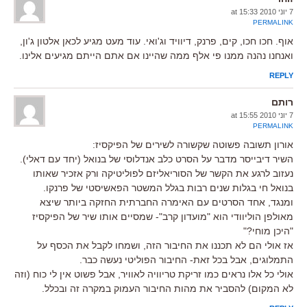
7 יוני 2010 at 15:33
PERMALINK
אוף. חכו חכו, קים, פרנק, דיוויד וג'ואי. עוד מעט מגיע לכאן אלטון ג'ון,
ואנחנו נהנה ממנו פי אלף ממה שהיינו אם אתם הייתם מגיעים אלינו.
REPLY
רותם
7 יוני 2010 at 15:55
PERMALINK
אורון תשובה פשוטה שקשורה לשירים של הפיקסיז:
השיר דיבייסר מדבר על הסרט כלב אנדלוסי של בנואל (יחד עם דאלי).
נעזוב לרגע את הקשר של הסוריאליזם לפוליטיקה ורק אזכיר שאותו
בנואל חי בגלות שנים רבות בגלל המשטר הפאשיסטי של פרנקו.
ומנגד, אחד הסרטים עם האימרה החברתית החזקה ביותר שיצא
מאולפן הוליוודי הוא "מועדון קרב"- שמסיים אותו שיר של הפיקסיז
"היכן מוחי?"
אז אולי הם לא תכננו את החיבור הזה, ושמחו לקבל את הכסף על
התמלוגים, אבל בכל זאת- החיבור הפוליטי נעשה כבר.
אולי כל אלו נראים כמו זריקת טריוויה לאוויר, אבל פשוט אין לי כוח (וזה
לא המקום) להסביר את מהות החיבור העמוק במקרה זה ובכלל.