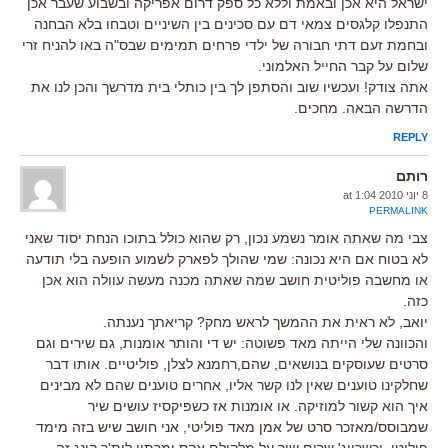
ישראל היא אכן ובאמת וללא כל ספק דרום אפריקה ובשבוע שעבר אכן
התנפלו קלגסים צמאי דם עם סכינים בין השיניים וטבחו בלא הבחנה
ובחמת זעם דתי חבורה של ילדי פרחים תמימים שבס"ה באו להניח זרי
שלום על קבר החייל האלמוני.
אתה צודק! ועכשיו שוב והסתפן לך בין כותלי בית מדרשך והכן לנו את
הדרשה הבאה. מחכים.
REPLY
רותם
8 יוני 2010 at 1:04
PERMALINK
צבי מה שאתה אומר נשמע נכון, רק שהוא כולל בתוכו הנחת יסוד שאני
לא בטוח אם היא נכונה: שמי שהולך לפארק לשמוע הופעה בלי תודעה
או מחשבה פוליטית חושב שמה שאתה מכנה מעשה עוולה הוא אכן
כזה.
יואב, לא ראית את ההמשך לראש מחק? קריאתך נענתה.
והכוונה שלי הייתה מאד פשוטה: יש די והותר אומנות, גם שירים וגם
סרטים שעוסקים בנושאים, שהם,רחמנא לצלן, פוליטיים. אותו דבר
שחלקינו טוענים שאין לנו קשר אליו, אחרים טוענים שהם לא מבינים
איך הוא קשור למוזיקה. או אומנות אז כשפיקסיז עושים שיר
שמבוסס/מאזכר סרט של אמן מאד פוליטי, אני חושב שיש בזה מימד