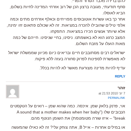
להם ברירה מלבד הטרור והמרי.
סחף תודעתי, מגובה ברצון הכן של רוב אזרחי המדינה לחיות בשלום,
הביא לאוסלו.
אחר כך באו עשרות אוטובוסים מפוייחים וכאלף אזרחים מתים וכמה
אלפי טילים שהובילו להכרה במציאות. זה לא שכולם פתאום זזו ימינה,
אלא שיותר אנשים הכירו במציאות. התפקחו.
המצב כרגע הוא לא באשמתנו. ניסינו, בחיי שניסינו. חייהם של כמה
מאות הועלו על מזבח השלום.
ישראלים רבים מסתובבים חיים ובריאים כיום מכיוון שממשלת ישראל
לא מאפשרת לספינות לפרוק סחורה בעזה ללא פיקוח.
עדיף להיות מדינה מצורעת מאשר לא להיות בכלל.
REPLY
זוהר
7 יוני 2010 at 21:53
PERMALINK
אוי, פרנק בלאק שמן. איכסה. כמה שהוא שמן – רואים על הטקסטים
הנבובים שלו ("A sound that a mother makes when her baby
break" – איזו שורה מטומטמת) את השומן הנוטף מהם.
או במילים אחרות – אייל B, אתה צוחק עלי? זה לא כאילו שהמעשה