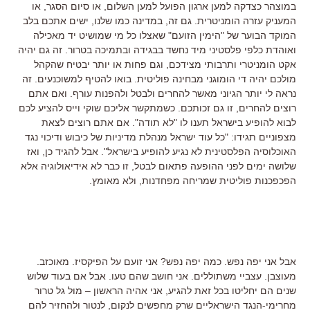
במוצהר כצדקה למען ארגון הפועל למען השלום, או סיום הסגר, או
המעניק עזרה הומניטרית. גם זה, במדינה כמו שלנו, ישים אתכם בלב
המוקד הבוער של "הימין הזועם" שאצלו כל מי שמושיט יד מאכילה
ואוהדת כלפי פלסטיני מיד נחשד בבגידה ובתמיכה בטרור. זה גם יהיה
אקט הומניטרי ותרבותי מצידכם, וגם פחות או יותר יבטיח שהקהל
מולכם יהיה די הומוגני מבחינה פוליטית. בואו להטיף למשוכנעים. זה
נראה לי יותר הגיוני מאשר להחרים ולבטל ולהפנות עורף. ואם אתם
רוצים להחרים, זו גם זכותכם. כשמתקשר אליכם שוקי וייס להציע לכם
לבוא להופיע בישראל תענו לו "לא תודה". אם אתם רוצים לצאת
מצפוניים תגידו: "כל עוד ישראל מנהלת מדיניות של כיבוש ודיכוי נגד
האוכלוסיה הפלסטינית לא נגיע להופיע בישראל". אבל להגיד כן, ואז
שלושה ימים לפני ההופעה פתאום לבטל, זו כבר לא אידיאולוגיה אלא
הפכפכנות פוליטית שמריחה מפחדנות, ולא מאומץ.
אבל אני יפה נפש. כמה יפה נפש? אני זועם על הפיקסיז. מאוכזב.
מעוצבן. עצביי משתוללים. אני חושב שהם טעו. אבל אם בעוד שלוש
שנים הם יחליטו בכל זאת להגיע, אני אהיה הראשון – מול גל טרור
מחרימי-הנגד הישראליים שרק מחפשים לנקום, לנטור ולהחזיר להם