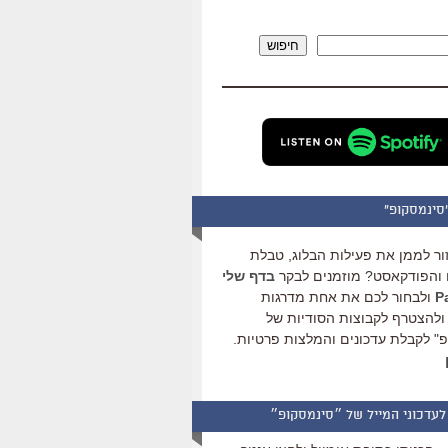
להגביר
או
חיפוש
להנמיך
עוצמת
שמע.
סינמסקופ"
ור לממן את פעילות הבלוג, טבלת
והפודקאסט? מוזמנים לבקר
בדף שלי
ולבחור לכם את אחת מדרגות
ולהצטרף לקבוצות הסודיות של
" לקבלת עדכונים והמלצות פרטיות.
לעדכוני המייל של ״סינמסקופ״