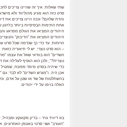
שתי שאלות: איך זה שהיינו צריכים לחכו
סרט כזה הוא מגיע מהוליווד ולא מישר
והדת שלהם? וככה היינו צריכים את דיוו
אחת התימות הבסיסיות ביותר בז'רגון של
היהודים המציאו את הגולם מפראג והנוצ
היהודים המציאו את "הדיבוק" והנוצרים
הרוחות. עד כדי כך שנדמה שכל סרט שי
השדים" הוא בוודאי שאל את עצמו "מה נ
נוצרית?”, ולכן הוא הוסיף לעלילה את דמ
כדי שיהיה בסרט מימד מפוכח, שמטיל 
אכן היה. ו"מגרש השדים" לא לבד: גם "
בהשתלטות של שד או שטן על אדם, וכל 
האלה בוימו על ידי יהודים.
בא דיוויד גויר – בריון מקועקע ומבהיל
"העורב" ושני סרטי באטמן האחרונים, א