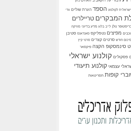
גיבורי על
דוקאביב
האחים כהן
הספד
הערת שוליים
שראלית לקולנוע
וודי
ת המבקרים
טריילרים
ריסטופר נולן
מדע בדיוני
לייב בלוג
מוזיקה
מפיצים
סטיבן
נטפליקס
כבים
סאנדאנס
סרטים קצרים
יכום חודש
סרטי קיץ
 סינמסקופ הקצה
פיקסאר
קולנוע ישראלי
פסקולים
קולנוע תיעודי
שראלי עצמאי
ברי קופות
תסריטאות