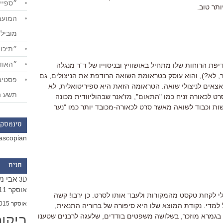
״ספייד
ותר טוב.
מוביל
״תיכון
״האודי
פת הרוחות שלו מתחיל באושוויץ ובניסוייו של ד”ר מנגלה
 לא?), והוא עוסק בטראומת השואה הרודפת את הניצולים, גם
צאים לניצולי שואה. הטראומה הזאת היא ספיריטואלית, לא
תשע ה
ט לכאורה זניח כמו "התאום", מז'אנר שבהוליוודית מכונה
גישות וכבוד לשואה מאשר סרט לכאורה-מכובד יותר כמו "נער
סינמסקו
ascopian
תגים
אבי נ
3D
אוסקר 2011
לי לקחת טקסט מהמקורות ולעבד אותו לסרט. כן ירבו! קשה
אוסקר 2015
למדי. נקודת המוצא שלו היא סיפורה של ברוריה התנאית,
ביקו
בגמרא מוזכר, בשלושה משפטים בודדים, שלעגה לרבנים שטענו