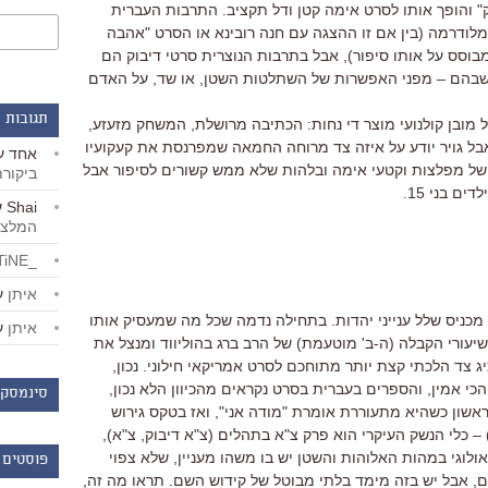
ק" והופך אותו לסרט אימה קטן ודל תקציב. התרבות העברית
מלודרמה (בין אם זו ההצגה עם חנה רובינא או הסרט "אהבה
מבוסס על אותו סיפור), אבל בתרבות הנוצרית סרטי דיבוק הם
שבהם – מפני האפשרות של השתלטות השטן, או שד, על האדם
תגובות 
 מובן קולנועי מוצר די נחות: הכתיבה מרושלת, המשחק מזעזע,
אבל גויר יודע על איזה צד מרוחה החמאה שמפרנסת את קעקועיו
אחד
ע
של מפלצות וקטעי אימה ובלהות שלא ממש קשורים לסיפור אבל
ביקור
ם בני 15.
Shai
ע
המלצו
_LiBERTiNE_
איתן
ע
מכניס שלל ענייני יהדות. בתחילה נדמה שכל מה שמעסיק אותו
איתן
ע
שיעורי הקבלה (ה-ב' מוטעמת) של הרב ברג בהוליווד ומנצל את
 צד הלכתי קצת יותר מתוחכם לסרט אמריקאי חילוני. נכון,
כי אמין, והספרים בעברית בסרט נקראים מהכיוון הלא נכון,
סינמסקו
שון כשהיא מתעוררת אומרת "מודה אני", ואז בטקס גירוש
– כלי הנשק העיקרי הוא פרק צ"א בתהלים (צ"א דיבוק, צ"א),
ולוגי במהות האלוהות והשטן יש בו משהו מעניין, שלא צפוי
פוסטים 
ם, אבל יש בזה מימד בלתי מבוטל של קידוש השם. תראו מה זה,