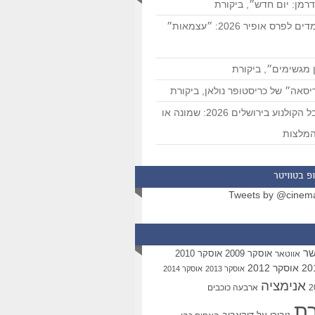
רמן: יום חדש״, ביקורת
המועמדים לפרס אופיר 2026: ״עצמאות״
 מגשימים״, ביקורת
סאה״ של כריסטופר נולאן, ביקורת
פסטיבל הקולנוע בירושלים 2026: שמונה או
מלצות
פ בטוויטר
Tweets by @cinem
שר
אוסקר 2009
אוסקר 2010
אווטאר
אוסקר 2012
אוסקר 2013
אוסקר 2014
אנימציה
ארבעה כוכבים
רת