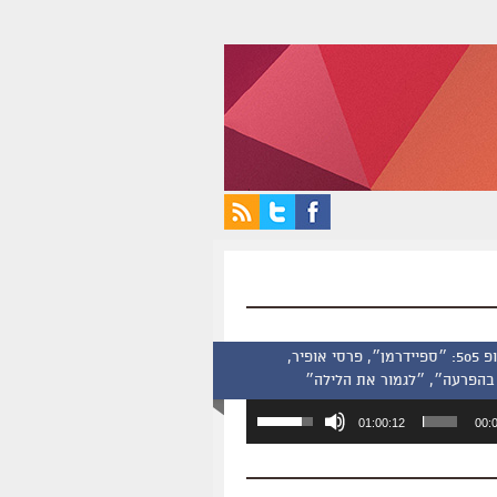
סינמסקופ 505: ״ספיידרמן״, פרסי אופיר,
בהפרעה״, ״לגמור את הלילה״
השתמש
01:00:12
00:
במקש
למעלה/למטה
כדי