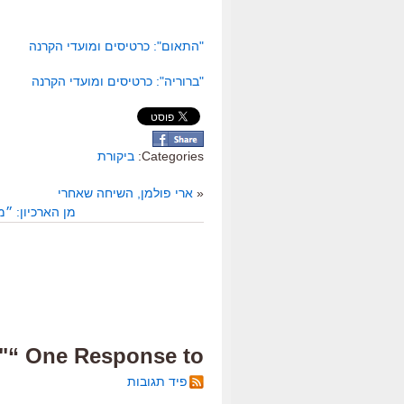
"התאום": כרטיסים ומועדי הקרנה
"ברוריה": כרטיסים ומועדי הקרנה
Categories:
ביקורת
«
ארי פולמן, השיחה שאחרי
מן הארכיון: ״מלחמת הכוכבים,
One Response to “"התאום" + "ברוריה", ביקורת”
פיד תגובות