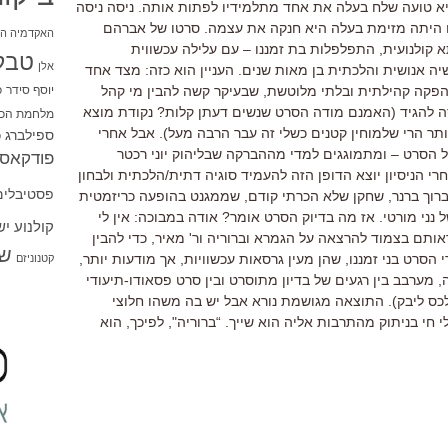
יא טועה שלח בעלה את אחד מתלמידיו לפתות אותה. ניסה ניסה
זו היתה מזימת בעלה היא חנקה את עצמה. סרטו של אברהם
האקדמיה הי
תא קולנועית, התפלפלות בת זמננו – עם עלילה עכשווית
טבל
אלן
 אנושית והלכתית בן מאות שנים. העניין הוא כזה: מצד אחד
יוסף סידר
כ
 הפקה קהילתית ובלתי מלוטשת, שבעיקר קשה להבין מי קהל
ה להגיד (האמנם מודה הסרט שנשים דעתן קלות? נקודת מוצא
מלחמת הכו
ותר הרי שלמוחין קטנים כשלי זה עבר הרבה מעל). אבל אחרי
ספילברג
ס
סרט – ומתמוגגים למדי מההברקה שבליהוק יוני רכטר
פודקאסט
 הניסיון יוצא הדופן הזה להעמיד סוגיה דתית/הלכתית ולבחון
פסטיבלים
רוך ברנר, שחקן שלא הכרתי קודם, שממגנט בהופעה כריזמטית
ני מורטי. אז מה בדיוק הסרט אומר? אודה במבוכה: אין לי
קולנוע י
ותם בצמוד להרצאה על הגמרא וברוריה ור' מאיר, כדי להבין
שו
סרט בני זמננו, שהן מעין גרסאות עכשוויות, אך מודעות יותר,
קטנוניזם
, מערבב בין רגעים של בדיון מתוסרט ובין סרט פסאודו-תיעודי
לכס ליבק). התוצאה מגושמת נורא אבל יש בה משהו חלוצי
חי בניתוק מהתרבות אליה הוא שייך. “ברוריה", לפיכך, הוא