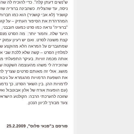
ש"נשים דעתן קלה". כדי להוכיח לה שה
ניסה, עד שהצליח. כשהבינה ברוריה ש
קושניר (לא אבי קושניר) הוא כמו חברו
המהדהדת את הסיפור העתיק – על קושיה
"ברוריה" נראה כמו סרט כמעט חובבני,
היעד שלה. וחמור יותר: מה הסרט מנס
קצת משונה לסרט. ואם יש רעיון עמוק י
שמתגברים על המראה הלא מהוקצע של ה
למלחין הסרט – קשה שלא ללכת שבי אחרי
אותה מכמה זוויות. בעיקר התפעלתי מב
שהזכירה לי משהו מהעוצמה השקטה של נ
מושג. אולי זה מאותם סרטים שצריך לרא
את השפעת הדמויות מהגמרא על גיבורי ה
לדמויות ההן. בין השאר הסרט, כך נדמה
(עם הופעות אורח של אלון אבוטבול וא
שזוכה להערכתי הרבה: הקולנוע הישראלי 
צעד מבורך לכיוון הנכון.
פורסם ב"פנאי פלוס", 25.2.2009