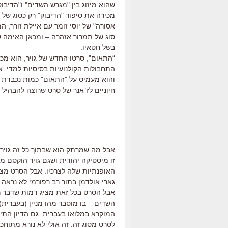
שהוא מיזוג בין "מגרש השדים" ו"הדיבו
מכירה את סיפור "הדיבוק" רק כסוג של 
אסורה" של יוסי זומר עם איילת זורר, ה
סוג של תמרור אזהרה – ומכאן האימה 
בשל חטאיו.
“התאום", סרטו החדש של גויר, הוא מכל
התחבולות הקולנועיות בסיסיות למדי. 
והוא מעמיס על "התאום" כמות נכבדת 
חיוניים לז`אנר של סרט שרוצה להבהיל ילדי
אבל מה שמרתק הוא שבתוך כל זה גויר 
זו מיסטיקה יהודית ושגם גויר הוקסם מ
האופנתיות שלה לצרכיו. אבל הסרט מציג
גארי אולדמן בתור רב רפורמי לא נראה ה
אבל הסרט בכל זאת מציג דמות שדבר רא
השדים – בו מוסבר מהו מניין (בעברית) 
המוקרא במלואו בעברית. גם הדיון התיא
לסרט מסוג זה. זה אולי לא נורא מתוחכ