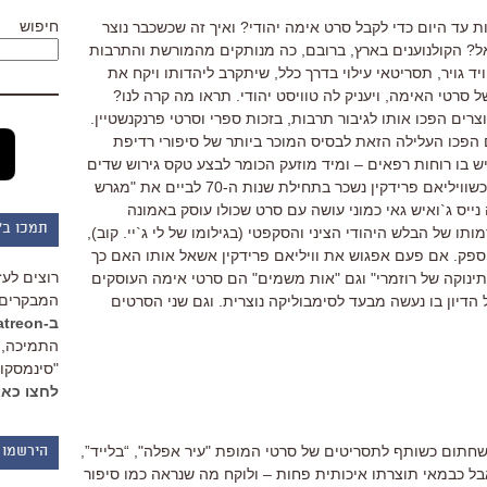
חיפוש
ת עד היום כדי לקבל סרט אימה יהודי? ואיך זה שכשכבר נוצר
אל? הקולנוענים בארץ, ברובם, כה מנותקים מהמורשת והתרבות
יד גויר, תסריטאי עילוי בדרך כלל, שיתקרב ליהדותו ויקח את
 סרטי האימה, ויעניק לה טוויסט יהודי. תראו מה קרה לנו?
רים הפכו אותו לגיבור תרבות, בזכות ספרי וסרטי פרנקנשטיין.
 הפכו העלילה הזאת לבסיס המוכר ביותר של סיפורי רדיפת
ש בו רוחות רפאים – ומיד מוזעק הכומר לבצע טקס גירוש שדים
– הוא סרט נוצרי. יש לי תיאוריה כזאת: כשוויליאם פרידקין נשכר בתחילת שנות ה-70 לביים את "מגרש
ייס ג`ואיש גאי כמוני עושה עם סרט שכולו עוסק באמונה
תמכו ב"
ותו של הבלש היהודי הציני והסקפטי (בגילומו של לי ג`יי. קוב),
ספק. אם פעם אפגוש את וויליאם פרידקין אשאל אותו האם כך
רוצים לעז
תינוקה של רוזמרי" וגם "אות משמים" הם סרטי אימה העוסקים
המבקרים 
הדיון בו נעשה מבעד לסימבוליקה נוצרית. וגם שני הסרטים
ב-Patreon
התמיכה, 
"סינמסקופ
לחצו כאן
, שחתום כשותף לתסריטים של סרטי המופת "עיר אפלה", “בלייד”,
הירשמו 
בל כבמאי תוצרתו איכותית פחות – ולוקח מה שנראה כמו סיפור