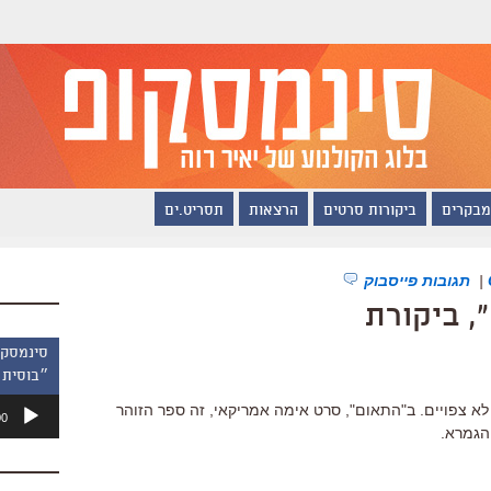
מבקרים
ביקורות סרטים
הרצאות
תסריט.ים
|
תגובות פייסבוק
, ביקורת
״בוסית 
נגן
א צפויים. ב"התאום", סרט אימה אמריקאי, זה ספר הזוהר
00
אודיו
 הגמרא.