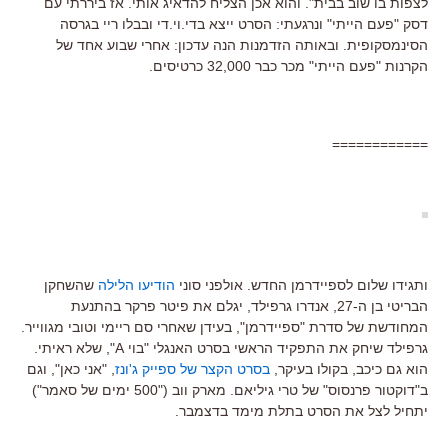
לצפות בו שוב בבית". והוא אכן הצליח להדאיג אותי. אז ביררתי עם
דסק "פעם הייתי" ונרגעתי: הסרט ייצא בדי.וי.די ובבלו ריי בגרסה
הסינמסקופית. ובאותה הזדמנות הנה עדכון: אחרי שבוע אחד של
הקרנות "פעם הייתי" מכר כבר 32,000 כרטיסים.
============
ותגידו שלום לספיידרמן החדש. אולפני סוני
הודיעו הלילה
שהשחקן
הבריטי בן ה-27, אנדרו גרפילד, יגלם את פיטר פרקר בהתנעת
המחודשת של סדרת "ספיידרמן", בעידן שאחרי סם ריימי וטובי מגווייר.
גרפילד שיחק את התפקיד הראשי בסרט האנגלי "בוי A", שלא ראיתי.
הוא גם כיכב, בקולו בעיקר,
בסרט הקצר של ספייק ג'ונז
, "אני כאן", וגם
ב"דוקטור פרנסוס" של טרי גיליאם. מארק ווב ("500 ימים של סאמר")
יתחיל לצל את הסרט בתלת מימד בדצמבר.