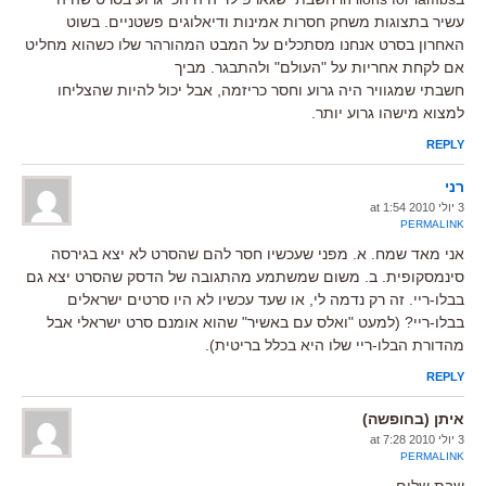
עשיר בתצוגות משחק חסרות אמינות ודיאלוגים פשטניים. בשוט
האחרון בסרט אנחנו מסתכלים על המבט המהורהר שלו כשהוא מחליט
אם לקחת אחריות על "העולם" ולהתבגר. מביך
חשבתי שמגוויר היה גרוע וחסר כריזמה, אבל יכול להיות שהצליחו
למצוא מישהו גרוע יותר.
REPLY
רני
3 יולי 2010 at 1:54
PERMALINK
אני מאד שמח. א. מפני שעכשיו חסר להם שהסרט לא יצא בגירסה
סינמסקופית. ב. משום שמשתמע מהתגובה של הדסק שהסרט יצא גם
בבלו-ריי. זה רק נדמה לי, או שעד עכשיו לא היו סרטים ישראלים
בבלו-ריי? (למעט "ואלס עם באשיר" שהוא אומנם סרט ישראלי אבל
מהדורת הבלו-ריי שלו היא בכלל בריטית).
REPLY
איתן (בחופשה)
3 יולי 2010 at 7:28
PERMALINK
שבת שלום.