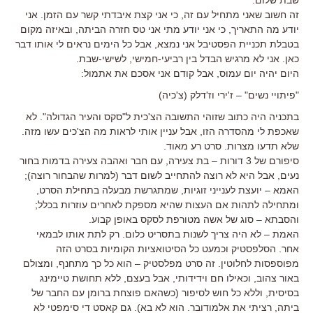
זה חשוב שאני מתחיל עם זה, כי אני קצת איבדתי קשר עם הזמן. אני
יודע מה התאריך, כי אני יודע מתי אני טס חזרה הביתה, ובאיזה מקום
בטבלת תכניית הפסטיבל אני נמצא, אבל כל הימים נראים לי אותו דבר
כאן. אני לא מרגיש הבדל בין רביעי-חמישי, לשישי-שבת.
היום יהיה יום עמוס, אבל קודם אני אסכם את אתמול:
"פיתויי נשים" – ז'ירי וז'דלק (צ'כיה)
בתכניה היה כתוב שזוהי התשובה הצ'כית ל"סקס והעיר הגדולה". לא
שאכפת לי מהסדרה הזו, אבל עניין אותי לראות מה הצ'כים עשו מזה.
שלא תדעו מצרות. סרט רע מאוד.
סיפורם של 3 דורות – בת צעירה, עם חבר ואהבה צעירה בדמות בחור
נעים, אבל היא לא רוצה להתחייב לשום דבר (למרות שהבחור רוצה);
האמא – יועצת לענייני זוגיות, שמתגרשת מבעלה בתחילת הסרט,
ומתחילה לתהות אם העצות שהיא מספקת לאחרים עוזרות בכלל;
והסבתא – סוג של אשה מטורפת לסקס באופן קבוע.
האמת – לא היה צריך לשנות בתסריט כלום. רק לתת אותו לבמאי
אחר. הסלפסטיק וכמעט כל הסיטואציות הקומיות בסרט הזה
מפוספסות לחלוטין. זה סרט מפלסטיק – הוא כל כך מתחנף, ומצולם
באור צהוב, וכאילו חם וידידותי, אבל בעצם, ללא תחושת טיימינג
בסיסית, וללא כל חוש לסיפור (כשהאם פוצחת ברומן עם החבר של
ביתה, רציתי את אלמודובר. הוא לא בא). גם קאסט די סימפטי לא