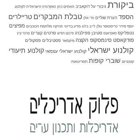
ביקורת
גיבורי על
דוקאביב
האחים כהן
האקדמיה הישראלית לקולנוע
טבלת המבקרים
טריילרים
הספד
הערת שוליים
וודי אלן
מפיצים
יוסף סידר
כריסטופר נולן
מדע בדיוני
מלחמת הכוכבים
לייב בלוג
מוזיקה
סטיבן ספילברג
סרטים קצרים
נטפליקס
סאנדאנס
סיכום חודש
סרטי קיץ
פודקאסט סינמסקופ הקצה
פסטיבלים
פסקולים
פיקסאר
קולנוע ישראלי
קולנוע תיעודי
קולנוע ישראלי עצמאי
שוברי קופות
תסריטאות
קטנוניזם