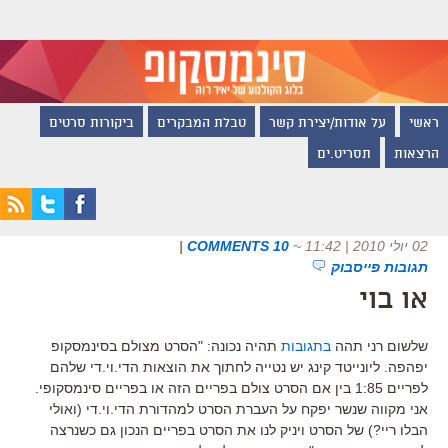
ראשי
על אודות/יצירת קשר
טבלת המבקרים
ביקורות סרטים
הרצאות
תסריט.ים
02 יולי 2010 | 11:42
~
10 COMMENTS
|
תגובות פייסבוק
או בוי
שלשום רני תהה
בתגובות
תהיה נכונה: "הסרט מצולם בסינמסקופ
יפהפה. ליונייטד קינג יש נטייה לחתוך את הוצאות הדי.וי.די שלהם
לפריים 1:85 בין אם הסרט צולם בפריים הזה או בפריים סינמסקופי.
אני מקווה שנשר יפקח על העברת הסרט למהדורת הדי.וי.די (ואולי
הבלו ריי?) של הסרט ויניק לנו את הסרט בפריים הנכון גם כשנרצה