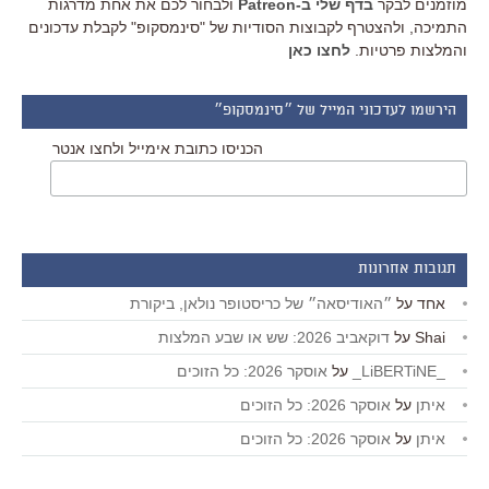
מוזמנים לבקר
בדף שלי ב-Patreon
ולבחור לכם את אחת מדרגות
התמיכה, ולהצטרף לקבוצות הסודיות של "סינמסקופ" לקבלת עדכונים
והמלצות פרטיות.
לחצו כאן
הירשמו לעדכוני המייל של ״סינמסקופ״
הכניסו כתובת אימייל ולחצו אנטר
תגובות אחרונות
אחד
על
״האודיסאה״ של כריסטופר נולאן, ביקורת
Shai
על
דוקאביב 2026: שש או שבע המלצות
_LiBERTiNE_
על
אוסקר 2026: כל הזוכים
איתן
על
אוסקר 2026: כל הזוכים
איתן
על
אוסקר 2026: כל הזוכים