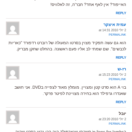
האייפוד? אין לאף אחד? חבר'ה, זה לאלוויס!
REPLY
עמית איצקר
2 יולי 2010 at 14:31
PERMALINK
הוא גם עשה תפקיד מצוין בסרטו המעולה של רוברט רדפורד "כאריות
לכבשים". שם שמתי לב אליו פעם ראשונה. בהחלט שחקן מבריק.
REPLY
רז-ש
2 יולי 2010 at 15:23
PERMALINK
בוי A הוא סרט קטן ומצויין. מומלץ מאוד לצפייה בDVD. אני חושב
שאנדרו גרפילד הוא בחירה מצויינת לפיטר פרקר.
REPLY
יובל
2 יולי 2010 at 23:20
PERMALINK
בin lions for lambs חשבתי שגארפילד היה הכי גרוע בסרט שהיה