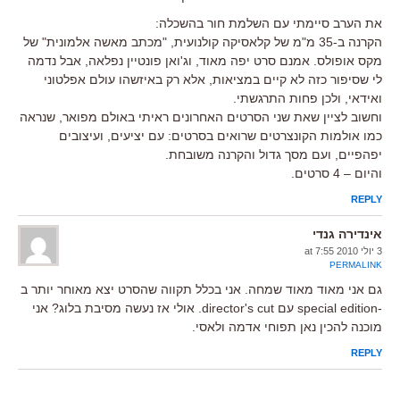
את הערב סיימתי עם השלמת חור בהשכלה:
הקרנה ב-35 מ"מ של קלאסיקה קולנועית, "מכתב מאשה אלמונית" של
מקס אופולס. אמנם סרט יפה מאוד, וג'ואן פונטיין נפלאה, אבל נדמה
לי שסיפור כזה לא קיים במציאות, אלא רק באיזשהו עולם אפלטוני
ואידאי, ולכן פחות התרגשתי.
וחשוב לציין שאת שני הסרטים האחרונים ראיתי באולם מפואר, שנראה
כמו אולמות הקונצרטים שרואים בסרטים: עם יציעים, ועיצובים
יפהפיים, ועם מסך גדול והקרנה משובחת.
והיום – 4 סרטים.
REPLY
אינדירה גנדי
3 יולי 2010 at 7:55
PERMALINK
גם אני מאוד מאוד שמחה. אני בכלל תקווה שהסרט יצא מאוחר יותר ב
-special edition עם director's cut. אולי אז נעשה מסיבת בלוג? אני
מוכנה להכין נאן תפוחי אדמה ולאסי.
REPLY