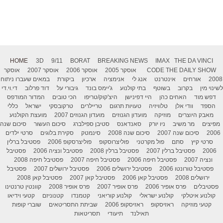
HOME
3D
9/11
BORAT
BREAKING NEWS
IMAX
THE DA VINCI
THE DAILY SHOW
CODE
אוסקר 2005
אוסקר 2006
אוסקר 2007
אוסקר
2008
אורחים
אינטרנט
אנג לי
אנימציה
ארכיון
ביקורת
במאים שעברו ניתוח
לשינוי מין
בקרוב
בשוטף
בתי קולנוע
ג'יימס בונד
גיבורי על
דוד פרלוב
די.וי.די
דפש מוד
האחים כהן
היי דפינישן
היצ'קוק/טריפו
הכי טובים
המדור המודפס
הספד
וודי אלן
טלוויזיה
טעויות תרגום
טריילרים
טרקובסקי
ישראל
כללי
מאבק היוצרים
מוזיקה
מועדון הגנוזים
מועדון הגנוזים 2007
מועצת הקולנוע
מפיצים
מר משיב
ניו יורק
סאנדאנס
סטיבן ספילברג
סיכום העשור
סיכום שנה
2006
סיכום שנה 2007
סיכום שנה 2008
סינמטק
סקירת בלוגים
סרטי ילדים
סרטי קיץ
סתם
פול מקרטני
פוליצרוסקופ
פוליצרסקופ 2006
פסטיבל ברלין
2006
פסטיבל ברלין 2007
פסטיבל ברלין 2008
פסטיבל ונציה 2006
פסטיבל
ונציה 2007
פסטיבל חיפה 2006
פסטיבל חיפה 2007
פסטיבל חיפה 2008
פסטיבל טורונטו 2006
פסטיבל ירושלים 2006
פסטיבל ירושלים 2007
פסטיבל
ירושלים 2008
פסטיבל קאן 2006
פסטיבל קאן 2007
פסטיבל קאן 2008
פסטיבלים
פרס אופיר 2006
פרס אופיר 2007
פרס אופיר 2008
קוונטין טרנטינו
קולנוע איטלקי
קולנוע ישראלי
קולנוע קוריאני
קטמנדו
קטנוניזם
קטעי וידיאו
קטעי מוזיקה
ראזיסקופ
ראזיסקופ 2006
שביתת התסריטאים
שוברי קופות
תאילנד
תיעודי
תסריטאות