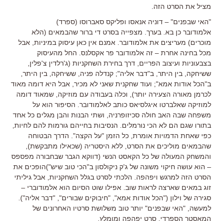
מציל את הסרט הזה.
"האי שבפנים" – דוניה אנאסו ופליקס סאברוסו (ספרד)
אלמודובר כן בא. בערך. מצפייה בסרט די ברור שהבמאים (הלא
מוכרים) מעריצים את אלמודובר. אמנם אין כאן עיסוק במיניות, אבל
מכל בחינה אחרת – זה אלמודובר פר אקסלנס. החל מהעיסוק
בצבעוניות ועיצוב הפריים, דרך בחירת השחקניות (ג'רלדין צ'פלין,
ששיחקה, בין היתר, ב"דבר אליה"; קנדלה פניה, ששיחקה, בין היתר,
ב"הכל אודות אמא"; ועוד שחקנית שאני לא מכיר, אבל היא דומה מאוד
לכרמן מאורה הצעירה יותר), וכלה בעבודה עם מוזיקה, שמאוד דומה
למוזיקה שאלברטו איגלסיאס כותב לאלמודובר. הסיפור הוא על
משפחה שבה האב חולה סכיזופרניה, ושתי הבנות והבן מגלים כל אחד
בתורו שגם הם לא הכי נורמלים. הנסיבות בחייהם גורמות להם לחיות,
כפי שאחת הדמויות אומרת, כל הזמן "על הקצה". הדרך הבטוחה
שהבמאים מוליכים את הסרט, ללא היסטריה (שכאילו מתבקשת),
והמשחק המעולה של כל הקאסט הנשי (דווקא הגבר שבחבורה מפספס
– הוא עושה חיקוי משונה של ג'ק ניקולסון ב"הכי טוב שיש")הופכים את
הסרט הזה למרגש ויפהפה. הלכתי לסרט בגלל השחקניות, אבל גיליתי
זוג במאים שארצה לראות שוב. אפילו שוט הסיום הוא אלמודוברי –
סגירה של וילון ("הכל אודות אמא", "חיבוקים שבורים", "דבר אליה").
למעשה, "האי שבפנים" יותר טוב משלושת סרטיו האחרונים של
המאסטר הספרדי. סרט יפהפה ומומלץ.