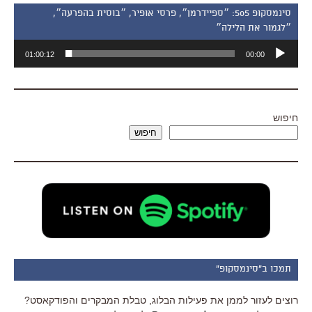
סינמסקופ 505: ״ספיידרמן״, פרסי אופיר, ״בוסית בהפרעה״,
״לגמור את הלילה״
נגן
01:00:12
00:00
אודיו
חיפוש
חיפוש
תמכו ב"סינמסקופ"
רוצים לעזור לממן את פעילות הבלוג, טבלת המבקרים והפודקאסט?