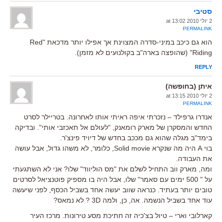
סטיבי
2 יולי 2010 at 13:02
PERMALINK
הוא גם כיכב במיני-סדרה המצוינת אך אפילו יותר מדכאת "Red
Riding" (שהופצה בארה"ב בקולנועים לא מזמן).
REPLY
איתן (בחופשה)
2 יולי 2010 at 13:15
PERMALINK
אנדרו גרפילד – נזכרתי איפה ראיתי אותו לאחרונה. בטריילר לסרט
החדש והמסקרן של מארק רומאנק, "לעולם אל תאכזבי אותי". ובדיקה
בימד"ב מגלה שהוא גם מככב בחדש של דיויד פינצ'ר.
בוי A היה מה שנקרא Solid movie, כלומר, לא משהו גדול, אבל עושה
את העבודה.
ומה, מארק ווב התחיל לשלם את "מס הוליווד" שלו? אני לא השתגעתי
על " 500 ימים עם סאמר" שלו, אבל היה בו מספיק פוטנציאל לסרטים
טובים יותר בעתיד. כנראה שווב יעשה אחד בשביל הכסף, לפני שיעשה
עוד אחד בשביל הנשמה. אה, כן, ולמה 3D ? לא נמאס?
קארלובי וארי – טיול בצ'כיה זה חתיכת מסע טירונות. מרכז העיר