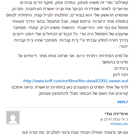
קארלובי וארי זה משהו פצפון, במרכז עמק, מוקף הרים גבוהים
ומיוערים. לאחר שסידרתי הבוקר את ענייני אשרת העיתונות, ומכיוון
שהסרט הראשון שלי הוא בצהרים, החלטתי לטייל קצת. התחלתי לטפס
במעלה אחד היערות. טיפוס קשה, אבל מתגמל. בחצי הדרך מצאתי
ספסל עם נוף יפה. התיישבתי. הרגשתי משהו דביק. קמתי. מסתבר
שהצבע של הספסל היה טרי. כל הבגדים הכחולים שלי הפכו ירוקים.
בדרך חזרה למלון עברתי ע"י בית קברות. מסתבר שזהו בית קברות
יהודי.
על סרט הפתיחה ויתרתי היום. אני אראה אותו מחר. דיווחים על
סרטים בהמשך.
בינתיים:
הנה לינק
http://www.kviff.com/en/films/film-detail/2991-sweet-evil/
לדף של אחד הסרטים המוצגים כאן בתחרות הראשית. נראה אתכם
קוראים את השם של הבמאי מבלי להתפוצץ מצחוק.
REPLY
אינדירה גנדי
2 יולי 2010 at 13:47
PERMALINK
גם אני נרגעתי ואפילו הכנתי קצת צ'טני לאלביס. מה קורה עם