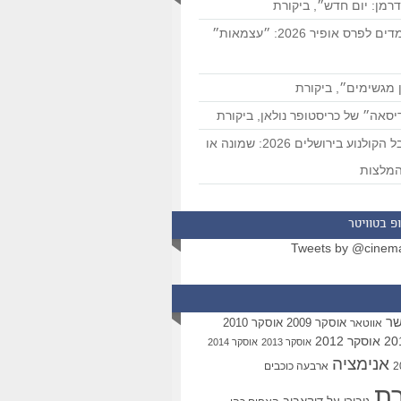
רמן: יום חדש״, ביקורת
המועמדים לפרס אופיר 2026: ״עצמאות״
 מגשימים״, ביקורת
סאה״ של כריסטופר נולאן, ביקורת
פסטיבל הקולנוע בירושלים 2026: שמונה או
מלצות
פ בטוויטר
Tweets by @cinem
שר
אוסקר 2009
אוסקר 2010
אווטאר
אוסקר 2012
אוסקר 2013
אוסקר 2014
אנימציה
ארבעה כוכבים
רת