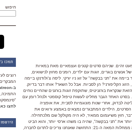
חיפוש
תמכו ב"
מעט זהים. שניהם סרטים קטנים ועצמאיים מאת במאיות
 אנשים בוגרים, זוגות עם ילדים, רומנים מחוץ לנישואים,
רוצים לעז
ביימה את "תני בבקשה" על זוג ניו יורקי. ליסה צ'ולודנקו ביימה
המבקרים 
, הזוג הקליפורני? הן לסביות. אבל כל השאר? אותו דבר בדיוק.
ב-Patreon
את שנקראת בורגניטיס, שתוקפת זוגות בורגנים שהחיים נוחים
התמיכה, 
בסרט האחד הגבר מחליט לעשות טיפול קוסמטי ולנהל רומן עם
"סינמסקופ
ה לבדוק, אחרי שנות מונוגמיות לסבית, את אופציה
לחצו כאן
י הסרטים, הילדים המתבגרים נמצאים באמצע ורואים את
ר, חוץ משיעמום ממאיר, לא היה מקולקל שם מלכתחילה.
תר את "תני בבקשה", שהיה בו משהו ארסי יותר, והוא הביט
הירשמו 
במבט נוקב, ציני וערמומי מאוד על כמה ממחלות המאה ה-21: התחושה שאנחנו צריכים לתרום לחברה,