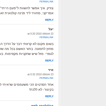
PERMALINK
צודק. איך אפשר להשוות ל"פעם הייתי"
אמריקני, מחוויר ליד פנינה קולנועית זאת
REPLY
יעל
22 אוגוסט 2010 at 0:20
PERMALINK
בשום מקום לא קראתי דבר על הדרך המש
מחוץ לתמונה. בתור האשם בכל מה שקר
לגמרי. מזל שיש שחקניות מקסימות. בעינ
REPLY
איזי
23 אוגוסט 2010 at 0:32
PERMALINK
אחד הסרטים הכי משעממים שראיתי לאח
בקיצור- לא ללכת!
REPLY
web analytics