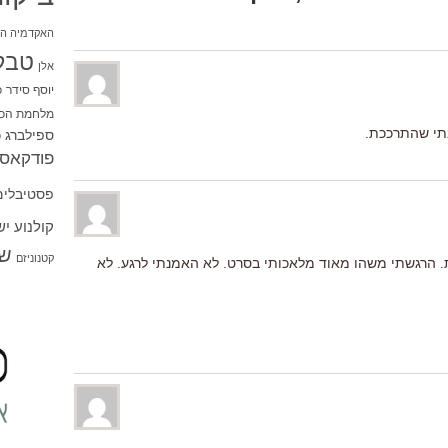
האקדמיה הי
טבל
אלן
יוסף סידר
כ
מלחמת הכו
תי שהתרככת.
ספילברג
ס
פודקאסט
פסטיבלים
קולנוע י
שו
קטנוניזם
. הרגשתי משהו מאוד מלאכותי בסרט. לא האמנתי לרגע. לא