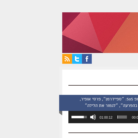
סינמסקופ 505: ״ספיידרמן״, פרסי אופיר,
בהפרעה״, ״לגמור את הלילה״
השתמש
01:00:12
00:
במקש
למעלה/למטה
כדי