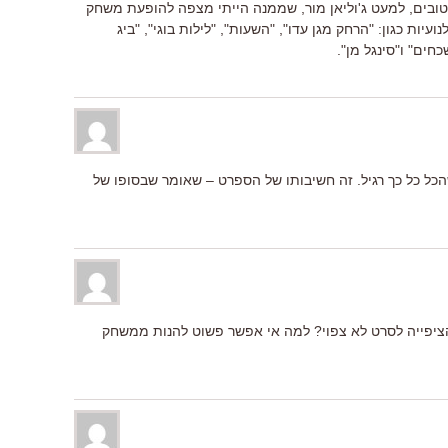
 טובים, למעט ג'וליאן מור, שממנה הייתי מצפה להופעת משחק
ות כגון: "הרחק מגן עדו", "השעות", "לילות בוגי", "ביג
כחים" ו"סינגל מן".
הכל כל כך רגיל. זה חשיבותו של הספרט – שאומר שבסופו של
ציפייה לסרט לא צפוי? למה אי אפשר פשוט להנות ממשחק