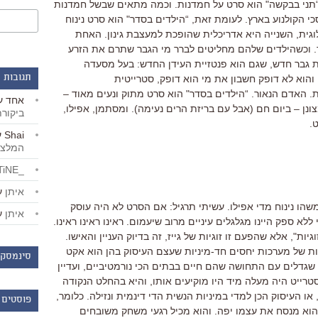
 “תני בבקשה" הוא סרט על חמדנות. וכמה מתאים שבשל חמדנות
י הקולנוע בארץ. לעומת זאת, “הילדים בסדר" הוא סרט נינוח
וגית, השנייה היא אדריכלית שהופכת למעצבת גינון. האחת
ר. וכשהילדים שלהם מחליטים לברר מי הגבר שתרם את הזרע
ת גבר חדש, שגם הוא פנטזיית העידן החדש: בעל מסעדה
תגובות 
 והוא לא דופק חשבון את מי הוא דופק, סטרייטית
ת. האדם הנאור. “הילדים בסדר" הוא סרט מתוק ונעים מאוד –
אחד
ע
צונן – ביום חם (אבל עם בריזת הרים נעימה). ומסתמן, אפילו,
ביקור
.
Shai
ע
המלצו
_LiBERTiNE_
איתן
ע
שהו נינוח מדי אפילו. עשיתי תרגיל: אם הסרט לא היה עוסק
איתן
ע
ללא ספק היינו מגלגלים עיניים מרוב שיעמום. ראינו ראינו ראינו.
גיות", אלא שהפעם זו זוגיות של גייז, זה בדיוק העניין והאישו.
ודות של מערכות יחסים חד-מיניות שעצם העיסוק בהן הוא אקט
סינמסקו
 שגדלים עם התחושה שהם חיים בבתים הכי נורמטיביים, ועדיין
רייט היה מעלה מיד היו מוקיעים אותו, והיא בהחלט הנקודה
או העיסוק הכן למדי במיניות הנשית הדי דינמית ונזילה. כלומר,
פוסטים 
והוא מנסח את עצמו יפה. והוא מכיל רגעי משחק משובחים