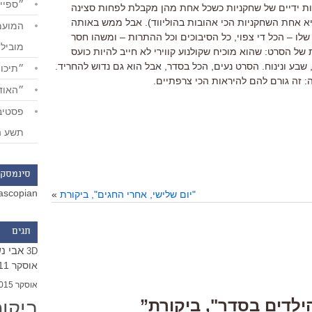
״ספייד
ורדות ידיים של שחקניות כשכל אחת מהן מקבלת לפחות סצינה
אחת השחקניות הכי אהובות בהוליווד). אבל ממש באותה
לו – הכל די צפוי, כל הסיבוכים וכל ההתרות – ומשהו חסר
מוביל
ת של הסרט: שהוא מוכיח שקולנוע קווירי לא חייב להיות כועס
, שבע ונינוח. הסרט נעים, הכל בסדר, אבל הוא גם נדוש להחריד.
״תיכון
 זה גורם להם להיראות הכי צרפתיים.
״האודי
תשע ה
סינמסקו
ascopian
"יום שלישי, אחרי החגים", ביקורת
»
תגים
אבי נ
3D
אוסקר 2011
אוסקר 2015
ביקו