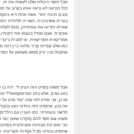
אבל חוסר היכולת שלנו לעשות את זה.
ככל הנראה לא נראה אותו בקרוב על מסכ
ונעים הרבה יותר. אשה אחת היא גינקול
בוצ'ית אסרטיבית, השנייה תלותית יות
שאיתו הזריעו את אמותיהן, נכנס לקלח
אורגנית, שגם מגדל בעצמו את ירקותיו,
אמריקאית-אפריקאית, או לסבית ג'ינג'י
כמו סלט קפרזה קריר מלווה ביין רוזה מ
שהקהל בניו יורק ממש משתגע על הסרט
אבל משהו בסרט הזה הציק לי. היה בו מ
בזוג נשים, אלא בזוג הטרוסקסואלי? אזי 
אז כן, אני מודע לזה שזה "עוד סרט על זו
וזה נכון, שהסרט הזה בוודאי נוגע בנק
חדשני והצהרתי: כמו העניין עם הילדים
משהו שם חסר להם (נקודה שאם יוצר סט
הכי מעניינת מבחינה סוציולוגית בסרט), 
שהסרט בוודאי מכיל נקודות מעניינות, 