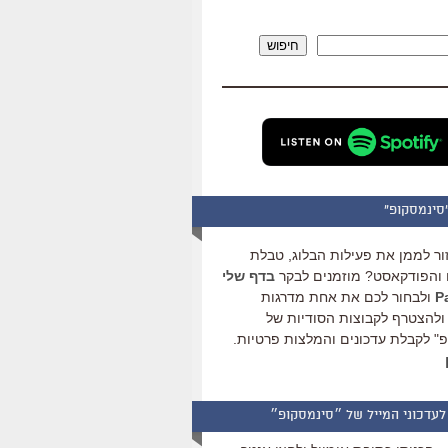
להגביר
או
חיפוש
להנמיך
עוצמת
שמע.
סינמסקופ"
ור לממן את פעילות הבלוג, טבלת
והפודקאסט? מוזמנים לבקר
בדף שלי
ולבחור לכם את אחת מדרגות
ולהצטרף לקבוצות הסודיות של
" לקבלת עדכונים והמלצות פרטיות.
לעדכוני המייל של ״סינמסקופ״