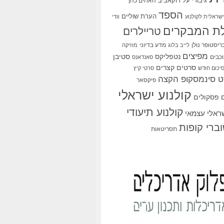
גיבורי על
דוקאביב
האחים כהן
הספד
הערת שוליים
שראלית לקולנוע
וודי
ת המבקרים
טריילרים
ריסטופר נולן
מדע בדיוני
לייב בלוג
מוזיקה
מפיצים
סטיבן
נטפליקס
כבים
סאנדאנס
סרטים קצרים
יכום חודש
סרטי קיץ
 סינמסקופ הקצה
פיקסאר
קולנוע ישראלי
פסקולים
קולנוע תיעודי
שראלי עצמאי
ברי קופות
תסריטאות