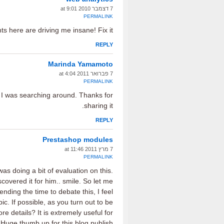
7 דצמבר 2010 at 9:01
PERMALINK
here are driving me insane! Fix it!
REPLY
Marinda Yamamoto
7 פברואר 2011 at 4:04
PERMALINK
n I was searching around. Thanks for
sharing it.
REPLY
Prestashop modules
7 מרץ 2011 at 11:46
PERMALINK
as doing a bit of evaluation on this.
covered it for him.. smile. So let me
nding the time to debate this, I feel
ic. If possible, as you turn out to be
 details? It is extremely useful for
Huge thumb up for this blog publish!