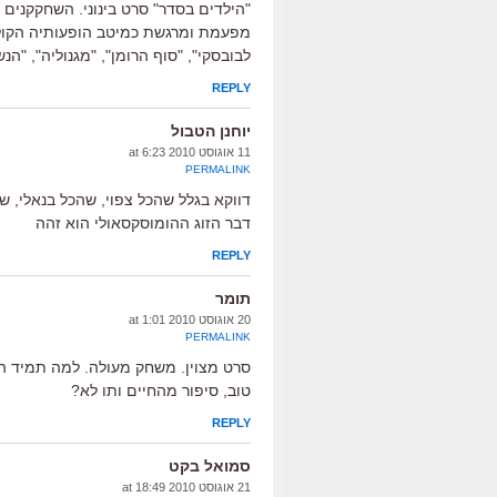
"הילדים בסדר" סרט בינוני. השחקקנים
מפעמת ומרגשת כמיטב הופעותיה הקולנועי
לבובסקי", "סוף הרומן", "מגנוליה", "הנש
REPLY
יוחנן הטבול
11 אוגוסט 2010 at 6:23
PERMALINK
דווקא בגלל שהכל צפוי, שהכל בנאלי, ש
דבר הזוג ההומוסקסאולי הוא זהה
REPLY
תומר
20 אוגוסט 2010 at 1:01
PERMALINK
סרט מצוין. משחק מעולה. למה תמיד ה
טוב, סיפור מהחיים ותו לא?
REPLY
סמואל בקט
21 אוגוסט 2010 at 18:49