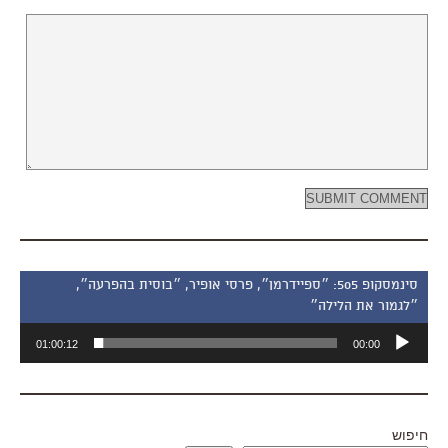
סינמסקופ 505: ״ספיידרמן״, פרסי אופיר, ״בוסית בהפרעה״,
״לגמור את הלילה״
נגן
01:00:12
00:00
אודיו
חיפוש