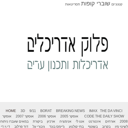
שוברי קופות
תסריטאות
קטנוניזם
HOME
3D
9/11
BORAT
BREAKING NEWS
IMAX
THE DA VINCI
THE DAILY SHOW
CODE
אוסקר 2005
אוסקר 2006
אוסקר 2007
אוסקר
2008
אורחים
אינטרנט
אנג לי
אנימציה
ארכיון
ביקורת
במאים שעברו ניתוח
לשינוי מין
בקרוב
בשוטף
בתי קולנוע
ג'יימס בונד
גיבורי על
דוד פרלוב
די.וי.די