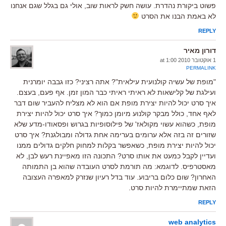
פשוט ביקורת נהדרת. עושה חשק לראות שוב, אולי גם בגלל שגם אנחנו
לא באמת הבנו את הסרט
REPLY
דורון מאיר
1 אוקטובר 2010 at 1:00
PERMALINK
"מופת של עשיה קולנועית עילאית"? אתה רציני? כזו גבבה יומרנית
ועילגת של קלישאות לא ראיתי ראיתי כבר המון זמן. אף פעם, בעצם.
איך סרט יכול להיות יצירת מופת אם הוא לא מצליח להעביר שום דבר
לאף אחד, כולל מבקר קולנוע מיומן כמוך? איך סרט יכול להיות יצירת
מופת, כשהוא עשוי מקולאז' של פילוסופיות בגרוש ופסאודו-מדע שלא
שזורים זה בזה אלא ערומים בערימה אחת גדולה ומבולגנת? איך סרט
יכול להיות יצירת מופת, כשאפשר בקלות למחוק חלקים גדולים ממנו
ועדיין לקבל כמעט את אותו סרט? התכונה הזו מאפיינת רעש לבן, לא
מאסטרפיס. לדוגמא: מה תורמת לסרט העובדה שהוא בן התמותה
האחרון? שום כלום בריבוע. עוד בדל רעיון שנזרק למאפרה העצובה
הזאת שמתיימרת להיות סרט.
REPLY
web analytics