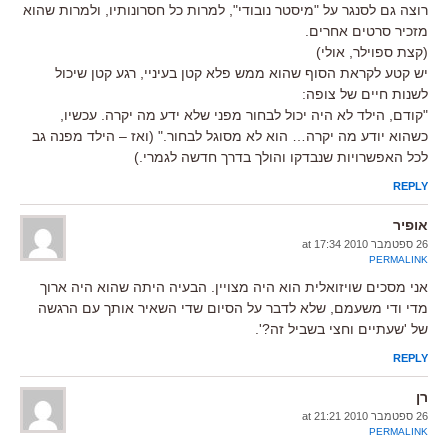
רוצה גם לסנגר על "מיסטר נובודי", למרות כל חסרונותיו, ולמרות שהוא
מזכיר סרטים אחרים.
(קצת ספוילר, אולי)
יש קטע לקראת הסוף שהוא ממש פלא קטן בעיניי, רגע קטן שיכול
לשנות חיים של צופה:
"קודם, הילד לא היה יכול לבחור מפני שלא ידע מה יקרה. עכשיו,
כשהוא יודע מה יקרה… הוא לא מסוגל לבחור." (ואז – הילד מפנה גב
לכל האפשרויות שנבדקו והולך בדרך חדשה לגמרי.)
REPLY
אופיר
26 ספטמבר 2010 at 17:34
PERMALINK
אני מסכים שויזואלית הוא היה מצויין. הבעיה היתה שהוא היה ארוך
מדי ודי משעמם, שלא לדבר על הסיום שדי השאיר אותך עם הרגשה
של 'שעתיים וחצי בשביל זה?'.
REPLY
רן
26 ספטמבר 2010 at 21:21
PERMALINK