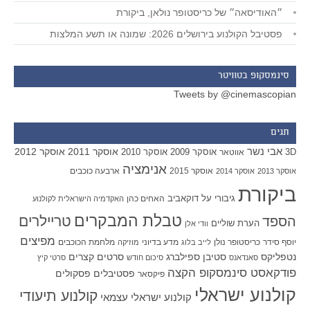
״האודיסאה״ של כריסטופר נולאן, ביקורת
פסטיבל הקולנוע בירושלים 2026: שמונה או תשע המלצות
סינמסקופ בטוויטר
Tweets by @cinemascopian
תגים
אבי נשר
אוסקר 2011
אוסקר 2012
אוסקר 2009
אוסקר 2010
3D
אווטאר
אנימציה
אוסקר 2015
ארבעה כוכבים
אוסקר 2013
אוסקר 2014
ביקורת
גיבורי על
דוקאביב
האחים כהן
האקדמיה הישראלית לקולנוע
טבלת המבקרים
טריילרים
הספד
הערת שוליים
וודי אלן
מפיצים
יוסף סידר
כריסטופר נולן
מדע בדיוני
מלחמת הכוכבים
לייב בלוג
מוזיקה
סטיבן ספילברג
סרטים קצרים
נטפליקס
סאנדאנס
סיכום חודש
סרטי קיץ
פודקאסט סינמסקופ הקצה
פסטיבלים
פסקולים
פיקסאר
קולנוע ישראלי
קולנוע תיעודי
קולנוע ישראלי עצמאי