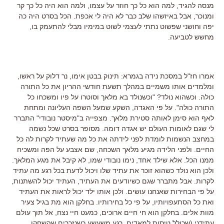
מנסה להגיד, למה הוא כל כך חוזר על עצמו, ולמה הוא היה כל כך קר
ומנוכר, אבל באיזשהו שלב כבר לא היה לי אכפת. הכל בסרט היה כה
יפה וחושני שפשוט נתתי לעצמי לשוט במימיו מבלי להתעמק בו,
מחשש לטביעה.
אמרו חז"ל במסכת נידה בגמרא: תינוק בבטן אימו, נר דלוק על ראשו,
ומלמדים אותו משמיים במהלך תשעת חודשי ההריון את כל התורה
כולה. וכשהוא נולד? "וכשנולד בא מלאך וסוטרו על פיו ומשכחו כל
התורה כולה". על פי האגדה, השקע שמעל השפה העליונה ומתחת
לאף הוא סימן לאותה סטירת מלאך. מצפייה ב"מיסטר נובודי" התברר
לי שגם לאומות העולם יש אגדה דומה. מסופר בסרט שכל נשמה
במחצב הנשמות לומדת לפני לידתה את כל מה שעתיד לקרות לה כל
החיים. ולפני הלידה מגיע מלאך השכחה, שם אצבע על הפה ומשכיח
ממנו הכל. אלא שילד אחד, נימו נובודי שמו, לא קיבל את מגע המלאך.
ולכן הוא נולד כשהוא זוכר את עתיד שלו ויכול לדעת בכל רגע מה עתיד
לקרות. אבל מתברר שגם כשיודעים את העתיד, העתיד יכול להשתנות,
על פי הבחירות שאנחנו עושים. ולכן אותו ילד יכול לראות את העתיד
ואת כל הסתעפויותיו, על פי כל בחירותיו. בחלקן הוא מת בגיל צעיר
מוות אלים. בחלקן הוא חי חיים ארוכים, כמעט חיי נצח, אל תוך עולם
עתידני (שכולל טיסות למאדים. רגע משעשע כשנזכרים שהשחקן