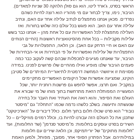
הראשי בסרט, ג'ארד ליטו, הוא גם סולן הלהקה 30 שניות למאדים).
הגיבור, נימו, צריך לבחור עם מי מהוריו הוא רוצה לחיות כשהם
נפרדים. מכאן אנחנו מתפצלים לנתיב עלילה אחד עם האם, ונתיב
עלילה אחר עם האב. הוא פוגש בכל עולם כזה שלוש בחורות. ואז
העלילה מתפצלת לכל האפשרויות עם כל אחת מהן – אנחנו כבר בשש
עלילות מקבילות – בכל אחת מהסיטואציות ראשונות (החיים הנוחים
עם האם או חיי הדחק עם האב). וכן הלאה, התפצלויות על גבי
התפצלויות של עלילות ואפשרויות על פי הבחירות או אי-הבחירות של
הגיבור, עד שאנחנו מגיעים למכפלות שבהם קשה לעקוב כבר כמה
פעמים הגיבור שלנו מופיע ואילו מהחיים שלו פרושים לפנינו. במידה
מסוימת זו איזושהי המחשה דרמטית לתיאוריית המיתרים של סטיבן
הוקינג, שמציעה אפשרות שכל היקומים האפשריים מתקיימים
במקביל. ואם תרצו, אפשר לחפש גם פרשנות רוחנית יותר, שכל
המעשייה המפותלת הזאת מתרחשת בתוך מוחו של מי שבורא את
העולם ואת הסיפור, והוא רואה את העתיד ואת העבר וכל בחירה
שנעשתה ותיעשה. בשלב כלשהו נדמה שכמו "התחלה" גם "מיסטר
נובודי" הוא סרט שכולו חלום בתוך חלום. כולל דיבורים על "הארכיטקט"
שתכנן את כל העולם הזה עבורנו לחיות בו, וכולל רמזים מוזיקליים – כל
השירים בסרט עוסקים בחלומות: מ"מיסטר סנדמן" (שד החלומות), ועד
"חלומות מתוקים" של יוריתמיקס, וכן הלאה שירים עם חלומות
במילותיהם. אבל הפתרון הסופי אחר, מסובך, מפותל, ולמען האמת