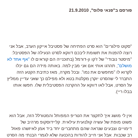
פורסם ב"פנאי פלוס", 21.9.2010
"סקוט פילגרים" הוא סרט הפתיחה של פסטיבל אייקון הערב, אבל אני
רוצה להפנות את תשומת ליבכם דווקא לסרט הנעילה של הפסטיבל:
"מיסטר נובודי" של ז'קו ון-דורמל (בתוכנייה הם קוראים לו
"אף אחד לא
מושלם"
, תהרגו אותי אם אני מבין למה. באותה מידה הם גם יכלו
לקרוא לו "מחפשים את נמו". ובכל מקרה, מאז כתיבת הקטע הזה
התברר לי שהסרט יוקרן מקלטת בטא ולא מפילם כך שאני עדיין ממליץ
על הסרט, אבל לאו דווקא על ההקרנה הפסטיבלית שלו. חפשו אותו
בבלו ריי).
אין לי מושג איך לתקצר את הטריפ המפותל והמטורלל הזה, אבל הוא
פשוט מופת של עשיה קולנועית עילאית. קליידוסקופ מרהיב של
דימויים וצבעים שנראה שהם מתחברים יחד ביד אמן לאיזשהו פאזל
רב שכבות. אבל אני חייב להודות בהכנעה שלא לגמרי הבנתי מה הסרט