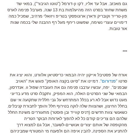
גם מאכזב. אבל עד אליו, ז'קו ון-דורמל ("טוטו הגיבור"), במאי שד
משחת שחוזר בסרט הזה מהיעלמות בת 13 שנה, מערבל פנימה לארס
פון-טרייר וקובריק ודארן ארונופסקי בטריפ ויזואלי מרהיב, שמכיל כמה
דימויים עוצרי נשימה, שפשוט ריחף מעל רף ההבנה שלי בכמה שנות
אור טובות.
***
אורח של פסטיבל אייקון יהיה הבמאי כריסטיאן אלוורט, והוא יציג את
סרטו
"פנדורום"
. דמיינו את "סיוט בקצה האופק" פוגש את "האויב
שבפנים". יפה, עכשיו ערבבו פנימה גם את העובדה שפול וו. אנדרסון,
הבמאי של שני הסרטים האלה, הוא המפיק, ותקבלו סרט מדע בדיוני
מעט נדוש אבל לא רע בכלל המתרחש על גבי חללית שתקועה אי שם
בחלל החיצון, ושהצוות שלה לוקה בטירוף חלל והופך לחבורת קניבלים.
כשאנשי צוות חדשים (דניס קווייד ובן פוסטר) מתעוררים משינת החלל
שלהם הם צריכים קודם כל לא להפוך לארוחת הבוקר הטריה
מהקופסה של אותם יצורים אנושיים-לשעבר, אבל גם למצוא דרך
להתניע את הספינה, להבין איפה הם ולפענח מי המטורף שמביניהם