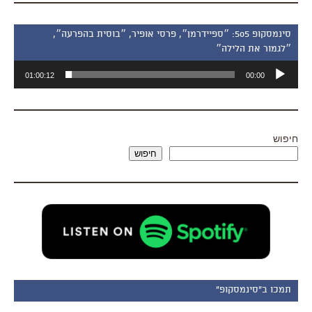
סינמסקופ 505: ״ספיידרמן״, פרסי אופיר, ״בוסית בהפרעה״,
״לגמור את הלילה״
נגן
01:00:12
00:00
אודיו
חיפוש
חיפוש
תמכו ב"סינמסקופ"