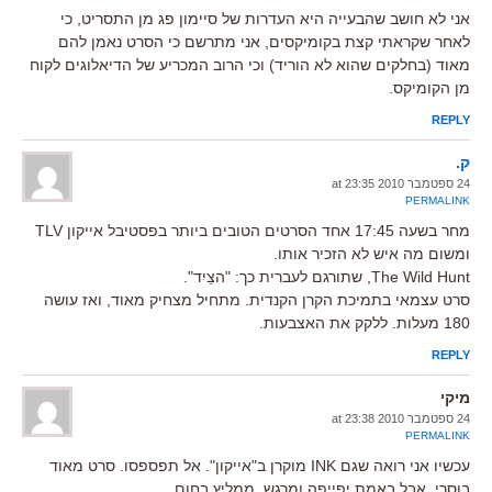
אני לא חושב שהבעייה היא העדרות של סיימון פג מן התסריט, כי
לאחר שקראתי קצת בקומיקסים, אני מתרשם כי הסרט נאמן להם
מאוד (בחלקים שהוא לא הוריד) וכי הרוב המכריע של הדיאלוגים לקוח
מן הקומיקס.
REPLY
ק.
24 ספטמבר 2010 at 23:35
PERMALINK
מחר בשעה 17:45 אחד הסרטים הטובים ביותר בפסטיבל אייקון TLV
ומשום מה איש לא הזכיר אותו.
The Wild Hunt, שתורגם לעברית כך: "הצֵיִד".
סרט עצמאי בתמיכת הקרן הקנדית. מתחיל מצחיק מאוד, ואז עושה
180 מעלות. ללקק את האצבעות.
REPLY
מיקי
24 ספטמבר 2010 at 23:38
PERMALINK
עכשיו אני רואה שגם INK מוקרן ב"אייקון". אל תפספסו. סרט מאוד
בוסרי, אבל באמת יפייפה ומרגש. ממליץ בחום