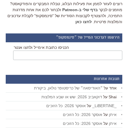
רוצים לעזור לממן את פעילות הבלוג, טבלת המבקרים והפודקאסט?
מוזמנים לבקר
בדף שלי ב-Patreon
ולבחור לכם את אחת מדרגות
התמיכה, ולהצטרף לקבוצות הסודיות של "סינמסקופ" לקבלת עדכונים
והמלצות פרטיות.
לחצו כאן
הירשמו לעדכוני המייל של ״סינמסקופ״
הכניסו כתובת אימייל ולחצו אנטר
תגובות אחרונות
אחד
על
״האודיסאה״ של כריסטופר נולאן, ביקורת
Shai
על
דוקאביב 2026: שש או שבע המלצות
_LiBERTiNE_
על
אוסקר 2026: כל הזוכים
איתן
על
אוסקר 2026: כל הזוכים
איתן
על
אוסקר 2026: כל הזוכים