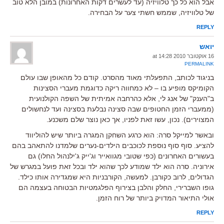
אבל הוא כל כך טלוויזיה (עד לעשרים דקות האחרונות) במובן הלא טוב
של טלוויזיה, שממש חשתי צער על הבחירה.
REPLY
יואש
16 אוקטובר 2010 at 14:28
PERMALINK
בניגוד לכותב, התפעלתי מאוד מהסרט. קודם כל מהאופן שבו עולם
הקומיקס מופיע בו – לא כמחווה ריקה כדוגמת מעברי הסצינות
ב"הענק" של אנג לי, אלא כהרחבה אמיתית של השפה הקולנועית
(ממעברי הזמן החטופים שבה סצינה נבלעת בסצינה ועד לנחשולים
המצוירים). נכון, עשו זאת לפניו, אך כאן נוצר שלם משכנע.
ובאשר למייקל סרה: הוא כרגע השחקן המגרה ביותר שיש להוליווד
להציע. סוף סוף נוספת לכוכבים הילדים-נערים שלמדנו להתאהב בהם
בעשורים האחרונים (כפי שטובי מגוואייר וג'ייק ג'ילנהול החלו) גם
אירוניה. סרה הוא ילד שמודע לכך שהוא ילד ובכל זאת פועל במגרש של
הגדולים, לרוב כקורבן. למעשה, הקורבניות היא שמגדירה אותו כילד.
גופו השברירי, החלק והלבן בצירוף הפלגמטיות הבטוחה בעצמה הם
אולי התיאור המדויק ביותר של רוח הזמן.
REPLY