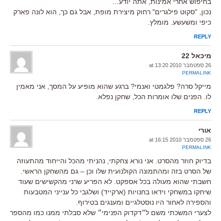
בחיפוש אחרי אמינות, אתה יודע…
נכון, "סקוט פילגרים" רחוק מיצירת מופת, אבל גם כך, הוא לונה פארק
כיפי ומשעשע. מומלץ.
REPLY
מיכאל 22
26 ספטמבר 2010 at 13:20
PERMALINK
מייקל סרה? פלגמטי ואנמי? ברגע שהוא מופיע על המסך, אני מאמין
לו. הפנים שלו אומרות הכל, שחקן נפלא.
REPLY
אורי
26 ספטמבר 2010 at 16:15
PERMALINK
בדיוק חוזר מהסרט. אני נורא צחקתי, נהניתי מהכל והייחוד מהתעוזה
של הסרט בזה ומהתמונה הקולנועית שלו וכן – גם מהשחקן הראשי.
חשבתי שהוא מעולה בכל אספקט. לא הפריע שרני מהקשישים שעוד
שיחקו במשחקי וידאו בחנויות (ארקייד) ושלגבי כל ענייני המטבעות
והספירה לאחור היו נוסטלגיים ומענגים בטירוף.
לצערי המשכתי משם ל״דקדוק הפנימי״ שלא סבלתי ממנו כמו מהספר