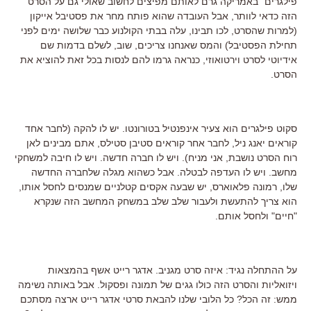
פילגרים
"
באמריקה גרם לאותם מפיצים לחשוב שאולי גם על הסרט
הזה כדאי לוותר
,
אבל העובדה שהוא פותח מחר את פסטיבל אייקון
(
למרות שהסרט
,
לכו תבינו
,
עלה בבתי הקולנוע כבר שלושה ימים לפני
תחילת הפסטיבל
)
והמס שאנחנו צריכים
,
שוב
,
לשלם בדמות שם
אידיוטי לסרט וירטואוזי
,
כנראה גרמו להם לנסות בכל זאת להוציא את
הסרט
.
סקוט פילגרים הוא צעיר אינפנטיל בטורונטו
.
יש לו להקה
(
לחבר אחד
קוראים יאנג ניל, לחבר אחר קוראים סטיבן סטילס, אתם מבינים לאן
רוח הסרט נושבת, אני מניח)
.
ויש לו חברה חדשה
.
ויש לו חיבה למשחקי
מחשב
.
ויש לו העדפה לבטלה
.
אבל כשהוא מגלה שלחברה החדשה
שלו
,
רמונה פלאוארס
,
יש שבעה אקסים קטלניים שמנסים לחסל אותו
,
הוא צריך להתעשת ולעבור שלב שלב במשחק המחשב הזה שנקרא
"
חיים
"
ולחסל אותם
.
על ההתחלה נגיד
:
איזה סרט מגניב
.
אדגר רייט אשף בהמצאות
ויזואליות והסרט הזה כולו גגים של תמונה ופסקול
.
אבל באותה נשימה
ממש
:
זה הכל
?
כל הלובי שלנו להבאת סרטי אדגר רייט ארצה מסתכם