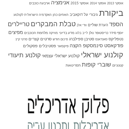
אנימציה
אוסקר 2015
ארבעה כוכבים
אוסקר 2013
אוסקר 2014
ביקורת
גיבורי על
דוקאביב
האחים כהן
האקדמיה הישראלית לקולנוע
טבלת המבקרים
טריילרים
הספד
הערת שוליים
וודי אלן
מפיצים
יוסף סידר
כריסטופר נולן
מדע בדיוני
מלחמת הכוכבים
לייב בלוג
מוזיקה
סטיבן ספילברג
סרטים קצרים
נטפליקס
סאנדאנס
סיכום חודש
סרטי קיץ
פודקאסט סינמסקופ הקצה
פסטיבלים
פסקולים
פיקסאר
קולנוע ישראלי
קולנוע תיעודי
קולנוע ישראלי עצמאי
שוברי קופות
תסריטאות
קטנוניזם