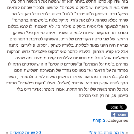
בזה שדווקא סרטו החלש ביותר הוא זה שעושה את המעשה החלוצי
?
שתי בעיות עיקריות יש ל
"
סקוט פלגרים
".
לראשון ולבכיר שבהם קוראים
מייקל סרה
.
השחקן מ
"
סופרבד
"
ו
"
ג
'
ונו
"
פשוט בלתי נסבל כאן
.
כל מה
שהיה נפלא כשהוא גילם את ג
'
ורג
'
מייקל בלות ב
"
משפחה בהפרעה
"
הופך למועקה פלגמטית ב
"
סקוט פילגרים
". לא האמנתי לו לרגע בכלום
בסרט.
וזה מתקשר ישירות לבעייה השניה
:
איפה סיימון פג
?
השחקן
הראשי של שני סרטיו הקודמים של רייט
,
והשותף לכתיבת התסריטים
,
כנראה היה חיוני מאוד לבלילה
.
בלעדיו כשחקן
, "
סקוט פילגרים
"
מהנה
אבל לא קורע מצחוק
.
בלעדיו כתסריטאי
"
סקוט פילגרים
"
גדוש הברקות
ויזואליות אבל סובל ממונוטוניות עלילתית קצת מייגעת
.
מה שהיה
מדהים ב
"
מת על המתים
"
וב
"
שוטרים לוהטים
"
היה שהסרטים התחילו
כפרודיות על הז
'
אנר ואז בטוויסט נהדר של המערכה השלישת הפכו
לחלק בלתי נפרד מהז
'
אנר עצמו
:
הראשון הצליח לאיים ולהפחיד
,
השני
הפך לסרט אקשן מפתיע ואנרגטי
(
ואלים
).
ואילו
"
סקוט פילגרים
"
מבזבז
את כל התחמושת שלו על ההתחלה
.
אמרו מעתה
:
אדגר רייט בלי
סיימון פג
,
זה רק חצי הברקה
.
Categories:
ביקורת
«
אז מה קורה בחיפה?
30 שניות למאדים
»