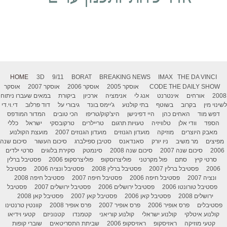
HOME
3D
9/11
BORAT
BREAKING NEWS
IMAX
THE DA VINCI
THE DAILY SHOW
CODE
אוסקר 2005
אוסקר 2006
אוסקר 2007
אוסקר
2008
אורחים
אינטרנט
אנג לי
אנימציה
ארכיון
ביקורת
במאים שעברו ניתוח
לשינוי מין
בקרוב
בשוטף
בתי קולנוע
ג'יימס בונד
גיבורי על
דוד פרלוב
די.וי.די
דפש מוד
האחים כהן
היי דפינישן
היצ'קוק/טריפו
הכי טובים
המדור המודפס
הספד
וודי אלן
טלוויזיה
טעויות תרגום
טריילרים
טרקובסקי
ישראל
כללי
מאבק היוצרים
מוזיקה
מועדון הגנוזים
מועדון הגנוזים 2007
מועצת הקולנוע
מפיצים
מר משיב
ניו יורק
סאנדאנס
סטיבן ספילברג
סיכום העשור
סיכום שנה
2006
סיכום שנה 2007
סיכום שנה 2008
סינמטק
סקירת בלוגים
סרטי ילדים
סרטי קיץ
סתם
פול מקרטני
פוליצרוסקופ
פוליצרסקופ 2006
פסטיבל ברלין
2006
פסטיבל ברלין 2007
פסטיבל ברלין 2008
פסטיבל ונציה 2006
פסטיבל
ונציה 2007
פסטיבל חיפה 2006
פסטיבל חיפה 2007
פסטיבל חיפה 2008
פסטיבל טורונטו 2006
פסטיבל ירושלים 2006
פסטיבל ירושלים 2007
פסטיבל
ירושלים 2008
פסטיבל קאן 2006
פסטיבל קאן 2007
פסטיבל קאן 2008
פסטיבלים
פרס אופיר 2006
פרס אופיר 2007
פרס אופיר 2008
קוונטין טרנטינו
קולנוע איטלקי
קולנוע ישראלי
קולנוע קוריאני
קטמנדו
קטנוניזם
קטעי וידיאו
קטעי מוזיקה
ראזיסקופ
ראזיסקופ 2006
שביתת התסריטאים
שוברי קופות