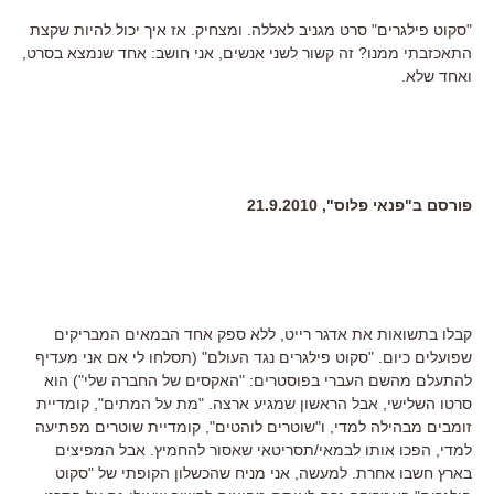
"סקוט פילגרים" סרט מגניב לאללה. ומצחיק. אז איך יכול להיות שקצת
התאכזבתי ממנו? זה קשור לשני אנשים, אני חושב: אחד שנמצא בסרט,
ואחד שלא.
פורסם ב"פנאי פלוס", 21.9.2010
קבלו בתשואות את אדגר רייט
,
ללא ספק אחד הבמאים המבריקים
שפועלים כיום
. "
סקוט פילגרים נגד העולם
" (
תסלחו לי אם אני מעדיף
להתעלם מהשם העברי בפוסטרים
: "
האקסים של החברה שלי
")
הוא
סרטו השלישי
,
אבל הראשון שמגיע ארצה
. "
מת על המתים
",
קומדיית
זומבים מבהילה למדי
,
ו
"
שוטרים לוהטים
",
קומדיית שוטרים מפתיעה
למדי
,
הפכו אותו לבמאי
/
תסריטאי שאסור להחמיץ
.
אבל המפיצים
בארץ חשבו אחרת
.
למעשה
,
אני מניח שהכשלון הקופתי של
"
סקוט