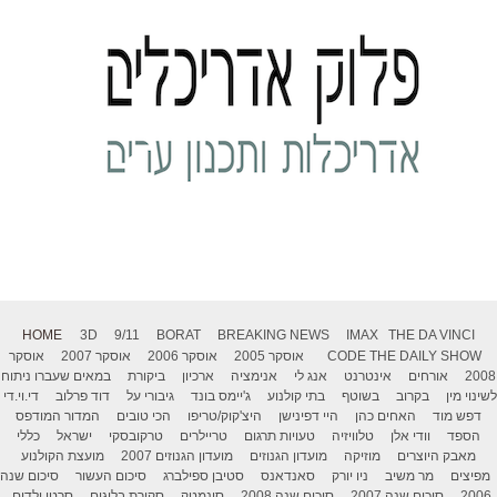
HOME
3D
9/11
BORAT
BREAKING NEWS
IMAX
THE DA VINCI
THE DAILY SHOW
CODE
אוסקר 2005
אוסקר 2006
אוסקר 2007
אוסקר
2008
אורחים
אינטרנט
אנג לי
אנימציה
ארכיון
ביקורת
במאים שעברו ניתוח
לשינוי מין
בקרוב
בשוטף
בתי קולנוע
ג'יימס בונד
גיבורי על
דוד פרלוב
די.וי.די
דפש מוד
האחים כהן
היי דפינישן
היצ'קוק/טריפו
הכי טובים
המדור המודפס
הספד
וודי אלן
טלוויזיה
טעויות תרגום
טריילרים
טרקובסקי
ישראל
כללי
מאבק היוצרים
מוזיקה
מועדון הגנוזים
מועדון הגנוזים 2007
מועצת הקולנוע
מפיצים
מר משיב
ניו יורק
סאנדאנס
סטיבן ספילברג
סיכום העשור
סיכום שנה
2006
סיכום שנה 2007
סיכום שנה 2008
סינמטק
סקירת בלוגים
סרטי ילדים