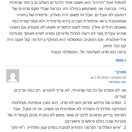
לעומת זאת "הדוויג" הוא פשוט אחד הדברים העלובים ביותר שראיתי
בחיי, ובכוונה אני משתמש במילה הזו. כנראה שבלי סקס סרטים של
דומונט לא עובדים, אבל זה פשוט היה מעליב. סיפורה של בחורה
שמאוהבת בישו ומתנזרת מבנים (היא צרפתייה ולא אמריקאית כמו
שאנחנו רגילים אולי). מפה לשם התסריט פשוט לא מעמיק עם השינוי
שהיא עוברת (אני לא רוצה לגלות פרטים) ומגיע לשיא מגוחך מבחינה
אידיאולוגית. אם המוטיב המוסלמי היא מוחלף ביהדות- קול זעקה היה
קם כבר מזמן.
נראה כמו סרט תעלומה זול, המוסלמי הנצחי.
REPLY
סטיבי
25 ספטמבר 2010 at 1:30
PERMALINK
אני לא אפרט על כל מה שראיתי, לא צריך להגזים. רק כמה עניינים
קצרים.
1. הסרט של מילוש פורמן הוא לא סרט. הוא מעין אופרטה מצולמת.
המוזיקה מודרנית והשירה לא אופראית או משהו, אז זה נסבל, אבל
הסיפור בדיוק מתאים לדברים שאני ממש לא נהנית מהם (קומדיה של
טעויות שבה כולם טיפשים ורשעיים).
2. "איש הצללים" הגרמני הפתיע לטובה בסרט קטן ומלחיץ. ו"איימון"