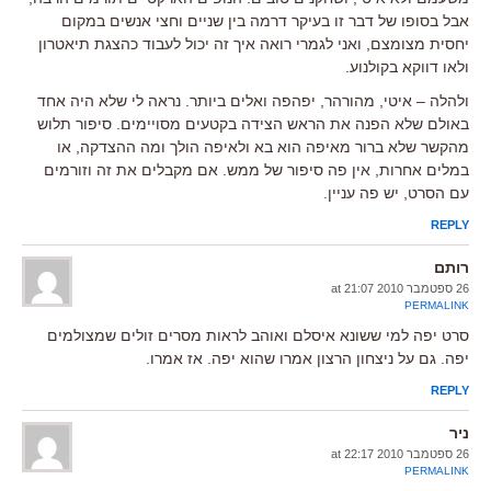
אבל בסופו של דבר זו בעיקר דרמה בין שניים וחצי אנשים במקום
יחסית מצומצם, ואני לגמרי רואה איך זה יכול לעבוד כהצגת תיאטרון
ולאו דווקא בקולנוע.
ולהלה – איטי, מהורהר, יפהפה ואלים ביותר. נראה לי שלא היה אחד
באולם שלא הפנה את הראש הצידה בקטעים מסויימים. סיפור תלוש
מהקשר שלא ברור מאיפה הוא בא ולאיפה הולך ומה ההצדקה, או
במלים אחרות, אין פה סיפור של ממש. אם מקבלים את זה וזורמים
עם הסרט, יש פה עניין.
REPLY
רותם
26 ספטמבר 2010 at 21:07
PERMALINK
סרט יפה למי ששונא איסלם ואוהב לראות מסרים זולים שמצולמים
יפה. גם על ניצחון הרצון אמרו שהוא יפה. אז אמרו.
REPLY
ניר
26 ספטמבר 2010 at 22:17
PERMALINK