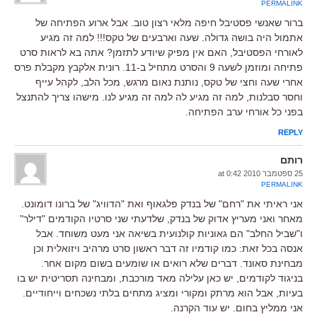
PERMALINK
ברור שאנשי פסטיבל חיפה מלאי רצון טוב. אבל ארוע הפתיחה של
אתמול היה בושה גדולה. שעה וארבעים של טקס!!! למה זה מגיע
לאורחי הפסטיבל, האם אין מפיק שיודע לתזמן? אתה בא לראות סרט
פתיחה ומוזמן לשעה 9 והסרט מתחיל ב-11. רונית אלקבץ מקבלת פרס
אחרי שעה וחצי של טקס, נותנת נאום מרגש, מכל הלב, לקהל עייף
וחסר סבלנות, למה זה מגיע לה למה זה מגיע לנו. מישהו צריך להתנצל
בפני כל אורחי ערב הפתיחה.
REPLY
רותם
25 ספטמבר 2010 at 0:42
PERMALINK
אני ראיתי את "רחם" של בנדק פלגאוף ואת "הדוויג" של ברונו דומונט.
מאחר ואני מעריץ אדוק של בנדק, שלדעתי שני סרטיו הקודמים "דילר"
ו"שביל החלב" הם גאוניות קולנועית בשיאה אני מעט משוחד. אבל
אנסה בכל זאת: כמו קודמיו זה דבר ראשון סרט מרהיב ויזואלית וכן
מבחינת סאונד. דברים שלא רואים או שומעים בשום מקום אחר.
בניגוד לקודמים, יש כאן עלילה מאד מורכבת, ומבחינה תסריטית יש בו
בעיות, אבל הוא מרתק ומקורי ומציג מתחים בלתי נשכחים וייחודיים.
אני ממליץ בחום. יש עוד הקרנה.