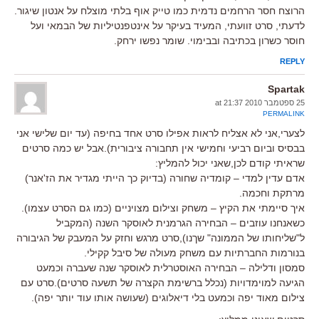
הרוצח חסר הרחמים נדמית כמו טייק אוף בלתי מוצלח על אנטון שיגור.
לדעתי, סרט זוועתי, המעיד בעיקר על אינטפנטיליות של הבמאי ועל
חוסר כשרון בכתיבה ובבימוי. שומר נפשו ירחק.
REPLY
Spartak
25 ספטמבר 2010 at 21:37
PERMALINK
לצערי,אני לא אצליח לראות אפילו סרט אחד בחיפה (עד יום שלישי אני
בבסיס וביום רביעי וחמישי אין תחבורה ציבורית).אבל יש כמה סרטים
שראיתי קודם לכן,שאני יכול להמליץ:
אדם עדין למדי – קומדיה שחורה (בדיוק כך הייתי מגדיר את הז'אנר)
מרתקת וחכמה.
איך סיימתי את הקיץ – משחק וצילום מצויניים (כמו גם הסרט עצמו).
כשאנחנו עוזבים – הבחירה הגרמנית לאוסקר השנה (המקביל
ל"שליחותו של הממונה" שךנו),סרט מרגש וחזק על המעבק של הגיבורה
בנורמות החברתיות עם משחק מעולה של סיבל קקילי.
סמסון ודלילה – הבחירה האוסטרלית לאוסקר שנה שעברה וכמעט
הגיעה למוימדויות (נכלל ברשימת הקצרה של תשעה סרטים).סרט עם
צילום מאוד יפה וכמעט בלי דיאלוגים (שעושה אותו עוד יותר יפה).