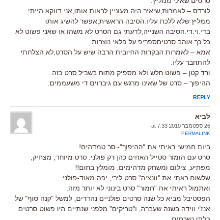
סרטים שאיני ממליץ:
לורדס – לאמרות,שיאיר היה מעוניין לראות אותו,אני דווקא הייתי
ממליץ שלא ללכת עליו.הסיבה הראשית,אפשר להשיג אותו
בדי.וי.די.הסיבה השנייה,לדעתי גם הסרט לא משהו או שאני פשוט לא
כל כך אוהב סרטיםספריפ על פלאי נוצרות.
אמא – לאמרות הבקרות החיובית הרבה שיש על הסרט,לא הצלחתי
להתחבר עליו.
ורד קטן – פשוט חלש ולא מספיק מתוח בשביל סרט כזה.
ההיפוך – סרט של שאינו מרגש עם גיברוים די משעממים.
REPLY
לביא
26 ספטמבר 2010 at 7:33
PERMALINK
ביום חמישי ראיתי את "ההיפוך"- סר טמדהים!
סרט עם הומור סטייל האחים כהן רק פולני. סרט מיוחד, מצחיק,
מפתיע, צילום ומשחק מדהימים. מומלץ בחום!!
שלשום ראתי את "וונציה" סרט לירי, יפה מאוד-פולני.
ואתמול ראיתי את "חמור" סרט בינוני לא יותר מזה.
הפסטיבל מביא כל שנה סרטים פולניים נהדרים, למשל "קנה סוף" של
אנז'י ווידה בשנה שעברה, ו"טריקים" מלפני שנתיים היו פשוט סרטים
בלתי נשכחים.