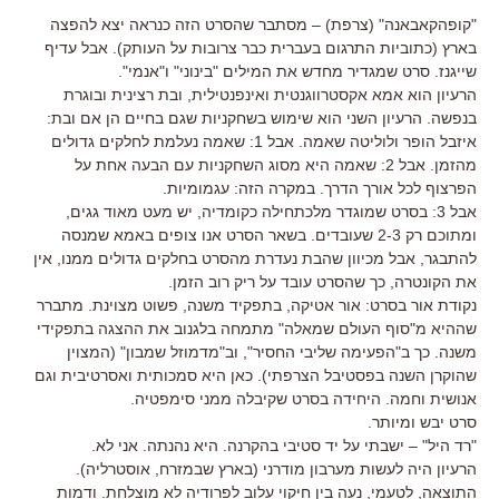
"קופהקאבאנה" (צרפת) – מסתבר שהסרט הזה כנראה יצא להפצה
בארץ (כתוביות התרגום בעברית כבר צרובות על העותק). אבל עדיף
שייגנז. סרט שמגדיר מחדש את המילים "בינוני" ו"אנמי".
הרעיון הוא אמא אקסטרווגנטית ואינפנטילית, ובת רצינית ובוגרת
בנפשה. הרעיון השני הוא שימוש בשחקניות שגם בחיים הן אם ובת:
איזבל הופר ולוליטה שאמה. אבל 1: שאמה נעלמת לחלקים גדולים
מהזמן. אבל 2: שאמה היא מסוג השחקניות עם הבעה אחת על
הפרצוף לכל אורך הדרך. במקרה הזה: עגמומיות.
אבל 3: בסרט שמוגדר מלכתחילה כקומדיה, יש מעט מאוד גגים,
ומתוכם רק 2-3 שעובדים. בשאר הסרט אנו צופים באמא שמנסה
להתבגר, אבל מכיוון שהבת נעדרת מהסרט בחלקים גדולים ממנו, אין
את הקונטרה, כך שהסרט עובד על ריק רוב הזמן.
נקודת אור בסרט: אור אטיקה, בתפקיד משנה, פשוט מצוינת. מתברר
שההיא מ"סוף העולם שמאלה" מתמחה בלגנוב את ההצגה בתפקידי
משנה. כך ב"הפעימה שליבי החסיר", וב"מדמוזל שמבון" (המצוין
שהוקרן השנה בפסטיבל הצרפתי). כאן היא סמכותית ואסרטיבית וגם
אנושית וחמה. היחידה בסרט שקיבלה ממני סימפטיה.
סרט יבש ומיותר.
"רד היל" – ישבתי על יד סטיבי בהקרנה. היא נהנתה. אני לא.
הרעיון היה לעשות מערבון מודרני (בארץ שבמזרח, אוסטרליה).
התוצאה, לטעמי, נעה בין חיקוי עלוב לפרודיה לא מוצלחת. ודמות