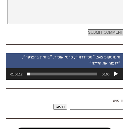
סינמסקופ 505: ״ספיידרמן״, פרסי אופיר, ״בוסית בהפרעה״,
״לגמור את הלילה״
נגן
01:00:12
00:00
אודיו
חיפוש
חיפוש