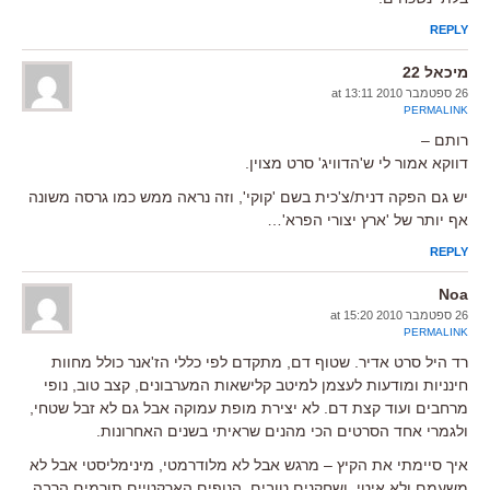
REPLY
מיכאל 22
26 ספטמבר 2010 at 13:11
PERMALINK
רותם –
דווקא אמור לי ש'הדוויג' סרט מצוין.
יש גם הפקה דנית/צ'כית בשם 'קוקי', וזה נראה ממש כמו גרסה משונה
אף יותר של 'ארץ יצורי הפרא'…
REPLY
Noa
26 ספטמבר 2010 at 15:20
PERMALINK
רד היל סרט אדיר. שטוף דם, מתקדם לפי כללי הז'אנר כולל מחוות
חינניות ומודעות לעצמן למיטב קלישאות המערבונים, קצב טוב, נופי
מרחבים ועוד קצת דם. לא יצירת מופת עמוקה אבל גם לא זבל שטחי,
ולגמרי אחד הסרטים הכי מהנים שראיתי בשנים האחרונות.
איך סיימתי את הקיץ – מרגש אבל לא מלודרמטי, מינימליסטי אבל לא
משעמם ולא איטי, ושחקנים טובים. הנופים הארקטיים תורמים הרבה,