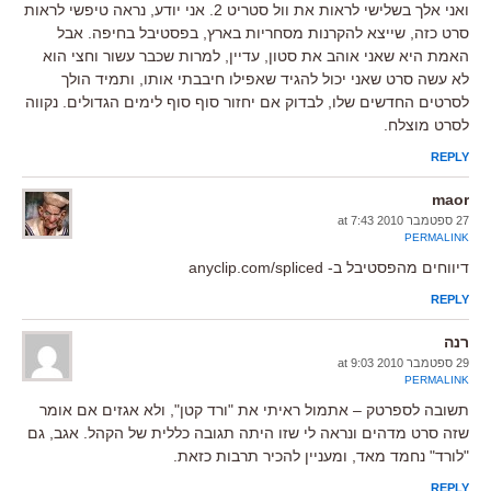
ואני אלך בשלישי לראות את וול סטריט 2. אני יודע, נראה טיפשי לראות
סרט כזה, שייצא להקרנות מסחריות בארץ, בפסטיבל בחיפה. אבל
האמת היא שאני אוהב את סטון, עדיין, למרות שכבר עשור וחצי הוא
לא עשה סרט שאני יכול להגיד שאפילו חיבבתי אותו, ותמיד הולך
לסרטים החדשים שלו, לבדוק אם יחזור סוף סוף לימים הגדולים. נקווה
לסרט מוצלח.
REPLY
maor
27 ספטמבר 2010 at 7:43
PERMALINK
דיווחים מהפסטיבל ב- anyclip.com/spliced
REPLY
רנה
29 ספטמבר 2010 at 9:03
PERMALINK
תשובה לספרטק – אתמול ראיתי את "ורד קטן", ולא אגזים אם אומר
שזה סרט מדהים ונראה לי שזו היתה תגובה כללית של הקהל. אגב, גם
"לורד" נחמד מאד, ומעניין להכיר תרבות כזאת.
REPLY