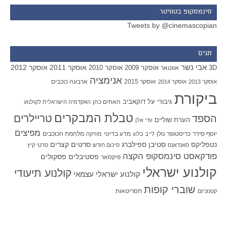
סינמסקופ בטוויטר
Tweets by @cinemascopian
תגים
אבי נשר
אוסקר 2011
אוסקר 2012
אוסקר 2009
אוסקר 2010
3D
אווטאר
אנימציה
אוסקר 2015
ארבעה כוכבים
אוסקר 2013
אוסקר 2014
ביקורת
גיבורי על
דוקאביב
האחים כהן
האקדמיה הישראלית לקולנוע
טבלת המבקרים
טריילרים
הספד
הערת שוליים
וודי אלן
מפיצים
יוסף סידר
כריסטופר נולן
מדע בדיוני
מלחמת הכוכבים
לייב בלוג
מוזיקה
סטיבן ספילברג
סרטים קצרים
נטפליקס
סאנדאנס
סיכום חודש
סרטי קיץ
פודקאסט סינמסקופ הקצה
פסטיבלים
פסקולים
פיקסאר
קולנוע ישראלי
קולנוע תיעודי
קולנוע ישראלי עצמאי
שוברי קופות
תסריטאות
קטנוניזם