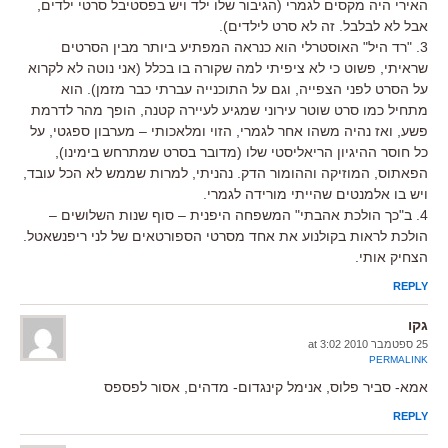
האירי היה מקסים לגמרי (הגיבור שלו ילד ויש בפסטיבל סרטי ילדים,
אבל לא לבלבל. זה לא סרט לילדים).
3. "רד היל" האוסטרלי הוא כנראה המפתיע ביותר מבין הסרטים
שראיתי, פשוט כי לא ציפיתי למה שקורה בו בכלל (אני נוטה לא לקרוא
על הסרט לפני הצפייה, וגם על התוכנייה עברתי כבר מזמן). הוא
מתחיל כמו סרט שוטר עירוני שמגיע לעיירה קטנה, הופך מהר לדרמת
פשע, ואז נהיה משהו אחר לגמרי, הזוי ומלאכותי – מערבון ספגטי, על
כל חוסר ההיגיון הריאליסטי שלו (מדובר בסרט שמתרחש בימינו),
הפאתוס, המוזיקה וההומור הדק. נהניתי, למרות שממש לא הכל עובד,
ויש בו אלמנטים שהייתי מורידה לגמרי.
4. ב"כך הולכת אהבתי" המשפחה היפנית – סוף שנות השלושים –
הולכת לראות בקולנוע את אחד מסרטי הספורטאים של לני ריפנשאטל.
הצחיק אותי.
REPLY
גקו
25 ספטמבר 2010 at 3:02
PERMALINK
אמא- סביר פלוס, אנימל קינגדום- מדהים, אסור לפספס
REPLY