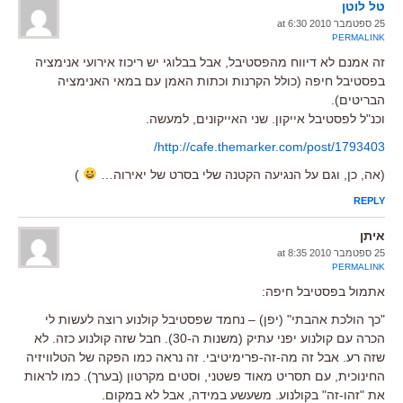
טל לוטן
25 ספטמבר 2010 at 6:30
PERMALINK
זה אמנם לא דיווח מהפסטיבל, אבל בבלוגי יש ריכוז אירועי אנימציה
בפסטיבל חיפה (כולל הקרנות וכתות האמן עם במאי האנימציה
הבריטים).
וכנ"ל לפסטיבל אייקון. שני האייקונים, למעשה.
http://cafe.themarker.com/post/1793403/
(אה, כן, וגם על הנגיעה הקטנה שלי בסרט של יאירוה…
)
REPLY
איתן
25 ספטמבר 2010 at 8:35
PERMALINK
אתמול בפסטיבל חיפה:
"כך הולכת אהבתי" (יפן) – נחמד שפסטיבל קולנוע רוצה לעשות לי
הכרה עם קולנוע יפני עתיק (משנות ה-30). חבל שזה קולנוע כזה. לא
שזה רע. אבל זה מה-זה-פרימיטיבי. זה נראה כמו הפקה של הטלוויזיה
החינוכית, עם תסריט מאוד פשטני, וסטים מקרטון (בערך). כמו לראות
את "זהו-זה" בקולנוע. משעשע במידה, אבל לא במקום.