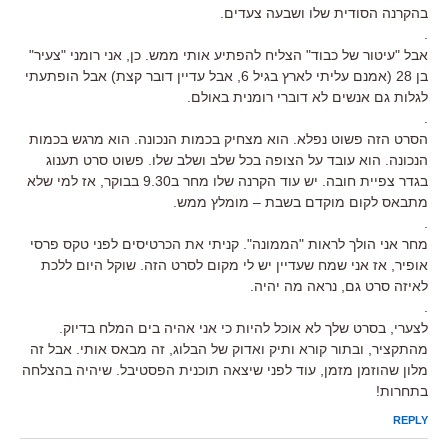
בהקרנה הסודית שלו ושבעה צעדים.
.
אבל "עיטור של כבוד" הצליח להפתיע אותי ממש. כן, אני רומני "צעיר"
בן 28 (אמנם עליתי לארץ בגיל 6, אבל עדיין דובר קצת) אבל הופתעתי
לגלות גם אנשים לא דוברי רומנית באולם.
.
הסרט הזה פשוט נפלא. הוא מצחיק בכמות הנכונה. הוא מרגש בכמות
הנכונה. הוא עובד על הצופה בכל שלב ושלב שלו. פשוט סרט תענוג
בגדר צפיית חובה. יש עוד הקרנה שלו מחר ב9.30 בבוקר, אז למי שלא
מתבאס לקום מוקדם בשבת – מומלץ ממש.
.
מחר אני הולך לראות "הממונה". קניתי את הכרטיסים לפני טקס פרסי
אופיר, אז אני שמח שעדיין יש לי מקום לסרט הזה. שוקל היום ללכת
לאיזה סרט גם, נראה מה יהיה.
.
לצערי, בסרט שלך לא אוכל להיות כי אני אהיה בים המלח בדיוק.
מהתקציר, ובתור קורא ותיק ואדוק של הבלוג, זה מבאס אותי. אבל זה
מלון שהוזמן מזמן, עוד לפני שיצאה תוכנית הפסטיבל. שיהיה בהצלחה
בתחרות!
REPLY