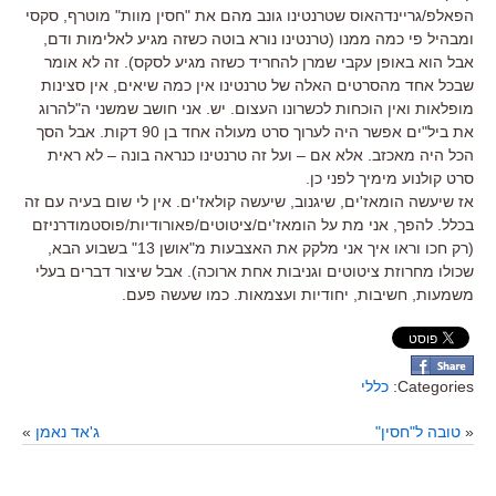
הפאלפ/גריינדהאוס שטרנטינו גונב מהם את "חסין מוות" מוטרף, סקסי
ומבהיל פי כמה ממנו (טרנטינו נורא בוטה כשזה מגיע לאלימות ודם,
אבל הוא באופן עקבי שמרן להחריד כשזה מגיע לסקס). זה לא אומר
שבכל אחד מהסרטים האלה של טרנטינו אין כמה שיאים, אין סצינות
מופלאות ואין הוכחות לכשרונו העצום. יש. אני חושב שמשני ה"להרוג
את ביל"ים אפשר היה לערוך סרט מעולה אחד בן 90 דקות. אבל הסך
הכל היה מאכזב. אלא אם – ועל זה טרנטינו כנראה בונה – לא ראית
סרט קולנוע מימיך לפני כן.
אז שיעשה הומאז'ים, שיגנוב, שיעשה קולאז'ים. אין לי שום בעיה עם זה
בכלל. להפך, אני מת על הומאז'ים/ציטוטים/פאורודיות/פוסטמודרניזם
(רק חכו וראו איך אני מלקק את האצבעות מ"אושן 13" בשבוע הבא,
שכולו מחרוזת ציטוטים וגניבות אחת ארוכה). אבל שיצור דברים בעלי
משמעות, חשיבות, יחודיות ועצמאות. כמו שעשה פעם.
Categories:
כללי
«
טובה ל"חסין"
ג'אד נאמן
»