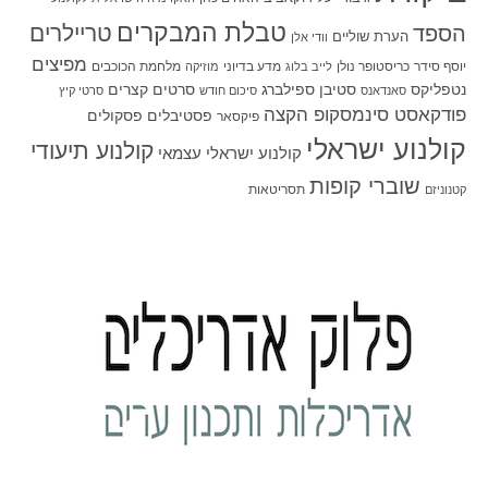
טבלת המבקרים
טריילרים
הספד
הערת שוליים
וודי אלן
מפיצים
יוסף סידר
כריסטופר נולן
מדע בדיוני
מלחמת הכוכבים
לייב בלוג
מוזיקה
סטיבן ספילברג
סרטים קצרים
נטפליקס
סאנדאנס
סיכום חודש
סרטי קיץ
פודקאסט סינמסקופ הקצה
פסטיבלים
פסקולים
פיקסאר
קולנוע ישראלי
קולנוע תיעודי
קולנוע ישראלי עצמאי
שוברי קופות
תסריטאות
קטנוניזם