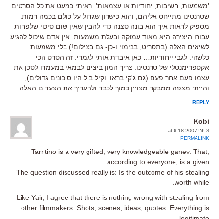
'משמעות, חשיבות, יחודיות או עצמאות'. ראיתי כמעט את כל הסרטים
שטרנטינו מתייחס אליהם, והוא כישרון שגדול על כולם בכמה רמות.
מספיק לראות איך הוא בונה סצנה כדי להבין שאין שום סיכוי שלפחות
עבורו היצירה היא מאוד עמוקה ובעלת משמעות. אין אדם שיכול להגיע
לשיאים האלה (בתסריט, בבימוי ו-כן- גם בצילום!) בלי משמעות
כלשהי. לגבי ייחודיות… כאן איבדת אותי לגמרי. זה הסרט הכי
אקספרימנטלי של טרנטינו. צריך המון ביצים לבמאי במעמדו לסכן את
עצמו פעם אחר פעם (גם ג'קי בראון וקיל ביל היו סיכונים גדולים),
והייתי מצפה ממבקר מצויין כמוך לכבד ולהעריך את הצעדים האלה.
REPLY
Kobi
3 יוני 2007 at 6:18
PERMALINK
Tarntino is a very gifted, very knowledgeable ganev. That,
according to everyone, is a given.
The question discussed really is: Is the outcome of his stealing
worth while.
Like Yair, I agree that there is nothing wrong with stealing from
other filmmakers: Shots, scenes, ideas, quotes. Everything is
legitimate.