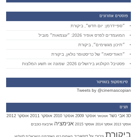
פוסטים אחרונים
״ספיידרמן: יום חדש״, ביקורת
המועמדים לפרס אופיר 2026: ״עצמאות״ מוביל
״תיכון מגשימים״, ביקורת
״האודיסאה״ של כריסטופר נולאן, ביקורת
פסטיבל הקולנוע בירושלים 2026: שמונה או תשע המלצות
סינמסקופ בטוויטר
Tweets by @cinemascopian
תגים
אבי נשר
אוסקר 2011
אוסקר 2012
אוסקר 2009
אוסקר 2010
3D
אווטאר
אנימציה
אוסקר 2015
ארבעה כוכבים
אוסקר 2013
אוסקר 2014
ביקורת
גיבורי על
דוקאביב
האחים כהן
האקדמיה הישראלית לקולנוע