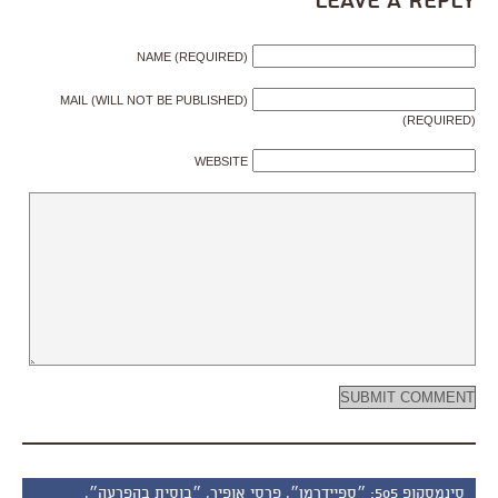
Leave a Reply
NAME (REQUIRED)
MAIL (WILL NOT BE PUBLISHED)
(REQUIRED)
WEBSITE
סינמסקופ 505: ״ספיידרמן״, פרסי אופיר, ״בוסית בהפרעה״,