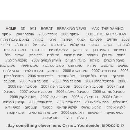
HOME
3D
9/11
BORAT
BREAKING NEWS
IMAX
THE DA VINCI
THE DAILY SHOW
CODE
אוסקר 2005
אוסקר 2006
אוסקר 2007
אוסקר
2008
אורחים
אינטרנט
אנג לי
אנימציה
ארכיון
ביקורת
במאים שעברו ניתוח
לשינוי מין
בקרוב
בשוטף
בתי קולנוע
ג'יימס בונד
גיבורי על
דוד פרלוב
די.וי.די
דפש מוד
האחים כהן
היי דפינישן
היצ'קוק/טריפו
הכי טובים
המדור המודפס
הספד
וודי אלן
טלוויזיה
טעויות תרגום
טריילרים
טרקובסקי
ישראל
כללי
מאבק היוצרים
מוזיקה
מועדון הגנוזים
מועדון הגנוזים 2007
מועצת הקולנוע
מפיצים
מר משיב
ניו יורק
סאנדאנס
סטיבן ספילברג
סיכום העשור
סיכום שנה
2006
סיכום שנה 2007
סיכום שנה 2008
סינמטק
סקירת בלוגים
סרטי ילדים
סרטי קיץ
סתם
פול מקרטני
פוליצרוסקופ
פוליצרסקופ 2006
פסטיבל ברלין
2006
פסטיבל ברלין 2007
פסטיבל ברלין 2008
פסטיבל ונציה 2006
פסטיבל
ונציה 2007
פסטיבל חיפה 2006
פסטיבל חיפה 2007
פסטיבל חיפה 2008
פסטיבל טורונטו 2006
פסטיבל ירושלים 2006
פסטיבל ירושלים 2007
פסטיבל
ירושלים 2008
פסטיבל קאן 2006
פסטיבל קאן 2007
פסטיבל קאן 2008
פסטיבלים
פרס אופיר 2006
פרס אופיר 2007
פרס אופיר 2008
קוונטין טרנטינו
קולנוע איטלקי
קולנוע ישראלי
קולנוע קוריאני
קטמנדו
קטנוניזם
קטעי וידיאו
קטעי מוזיקה
ראזיסקופ
ראזיסקופ 2006
שביתת התסריטאים
שוברי קופות
תאילנד
תיעודי
תסריטאות
© סינמסקופ. Say something clever here. Or not. You decide.