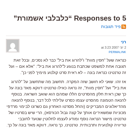
5 Responses to “כלבלבי אשמורת”
פיד תגובות
רני
2 יוני 2007 at 3:23
PERMALINK
כנראה שעל "חסין מוות" ו"להרוג את ביל" כבר לא נסכים, ובכל זאת
תגובה אחת למשפט שכתבת בנוגע ל"להרוג את ביל": "אלא אם – ועל
זה טרנטינו כנראה בונה – לא ראית סרט קולנוע מימיך לפני כן".
אז זהו. שאני לא חושב שזה המקרה. תחשוב מה שתחשוב על "להרוג
את ביל" ועל "חסין מוות", זה נראה כאילו טרנטינו דווקא מאד בונה על
כך שכן ראית חלק מהסרטים הללו שמהם הוא שואב השראה. בנוסף
להנאה הטמונה מהסרט עצמו כסרט עלילתי לכל דבר, בנוסף להנאה
מהדיאלוגים המבריקים (והחל מסרטו האחרון גם כשרונו לבימוי מרדפי
מכוניות שמשאירים אותך על קצה גבול הכורסא), הרי שיש בסרטיו של
טרנטינו מישור הנראה נוסף ומודע לעצמו לחלוטין שנועד לחובבי
טריוויה קולנועית ותרבותית. טרנטינו, כך נראה, דווקא מאד בונה על כך.