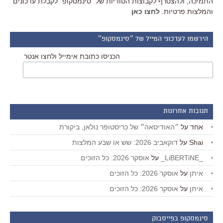
התמיכה, ולהצטרף לקבוצות הסודיות של "סינמסקופ" לקבלת עדכונים
והמלצות פרטיות.
לחצו כאן
הירשמו לעדכוני המייל של ״סינמסקופ״
הכניסו כתובת אימייל ולחצו אנטר
תגובות אחרונות
אחד
על
״האודיסאה״ של כריסטופר נולאן, ביקורת
Shai
על
דוקאביב 2026: שש או שבע המלצות
_LiBERTiNE_
על
אוסקר 2026: כל הזוכים
איתן
על
אוסקר 2026: כל הזוכים
איתן
על
אוסקר 2026: כל הזוכים
סינמסקופ בפייסבוק