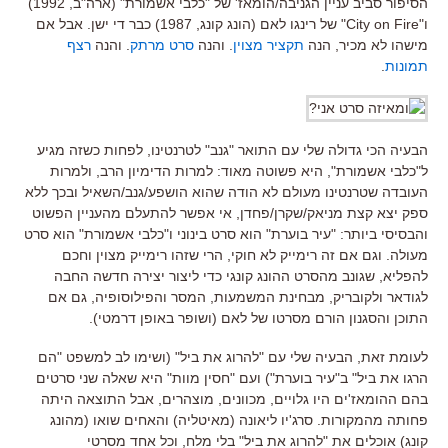
הסיפור סביב עניין הגניבה/הומאז' של "כלבי אשמורת" (ארה"ב, 1992)
ו"City on Fire" של רינגו לאם (הונג קונג, 1987) כבר די ישן. אבל אם
מישהו לא מכיר, הנה
תקציר מצוין
. והנה
סרט מרתק
. והנה
רצף
תמונות
.
הבעיה הכי גדולה שלי עם התואר "גנב" לטרנטינו, לפחות כשזה מגיע
ל"כלבי אשמורת", היא פשוטה מאוד: למרות הדימיון הרב, ולמרות
העובדה שטרנטינו מעולם לא הודה שהוא הושפע/גנב/השאיל ובכך ללא
ספק יצא קצת מניאק/שקרן/פחדן, אי אפשר להתעלם מהעניין הפשוט
והבסיסי ביותר: "עיר בוערת" הוא סרט בינוני ו"כלבי אשמורת" הוא סרט
מעולה. וגם אם זה רימייק לא חוקי, הרי שזהו רימייק מצוין וחכם
להפליא, שגונב מהסרט ההונג קונגי כדי ליצור יצירה חדשה החבה
לגודאר ולקובריק, מבחינת המשמעות, המסר והפילוסופיה, גם אם
התוכן והסגנון הורם מסרטו של לאם (ושופר באופן דרמטי).
לעומת זאת, הבעיה שלי עם "להרוג את ביל" (ושימו לב למשפט "הם
הרגו את ביל" ב"עיר בוערת") ועם "חסין מוות" היא שאלה שני סרטים
בהם ההומאז'ים היו גלויים, מכוונים, מוצהרים, אבל התוצאה היתה
פחותה מהמקורות. סרג'יו ליאונה (מאיטליה) והאחים שואו (מהונג
קונג) אוכלים את "להרוג את ביל" בלי מלח, וכל אחד מסרטי