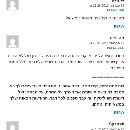
19 פברואר 2011 at 21:28
PERMALINK
מה עם אודם?היה מועמד למשהו?
REPLY
מה יפית
19 פברואר 2011 at 23:37
PERMALINK
הסרט נחשב על ידי מבקרים כגרוע בכל קנה מידה. יונתן סגל לא הוכיח
עדיין שהוא במאי בעל שיעור קומה. הכבוד שנפל עליו נבע בגלל המסר
הפוליטי.
==============
רוה למה יפית, קיט קאט, דבר אחר: זו התגובה השביעית שלך כאן
המבהירה בשמות שונים את דעתך על הסרט, על הבמאי ועל
דעותיו הפוליטיות. זה כבר ספאם לכל דבר. ההודעות הבאות שלך
בנושא הזה ימחקו.
REPLY
Spartak
20 פברואר 2011 at 0:17