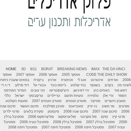
HOME
3D
9/11
BORAT
BREAKING NEWS
IMAX
THE DA VINCI
THE DAILY SHOW
CODE
אוסקר 2005
אוסקר 2006
אוסקר 2007
אוסקר
2008
אורחים
אינטרנט
אנג לי
אנימציה
ארכיון
ביקורת
במאים שעברו ניתוח
לשינוי מין
בקרוב
בשוטף
בתי קולנוע
ג'יימס בונד
גיבורי על
דוד פרלוב
די.וי.די
דפש מוד
האחים כהן
היי דפינישן
היצ'קוק/טריפו
הכי טובים
המדור המודפס
הספד
וודי אלן
טלוויזיה
טעויות תרגום
טריילרים
טרקובסקי
ישראל
כללי
מאבק היוצרים
מוזיקה
מועדון הגנוזים
מועדון הגנוזים 2007
מועצת הקולנוע
מפיצים
מר משיב
ניו יורק
סאנדאנס
סטיבן ספילברג
סיכום העשור
סיכום שנה
2006
סיכום שנה 2007
סיכום שנה 2008
סינמטק
סקירת בלוגים
סרטי ילדים
סרטי קיץ
סתם
פול מקרטני
פוליצרוסקופ
פוליצרסקופ 2006
פסטיבל ברלין
2006
פסטיבל ברלין 2007
פסטיבל ברלין 2008
פסטיבל ונציה 2006
פסטיבל
ונציה 2007
פסטיבל חיפה 2006
פסטיבל חיפה 2007
פסטיבל חיפה 2008