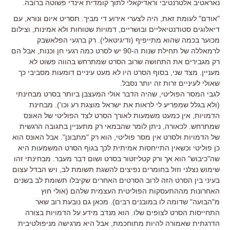
נאראטיב אלטרנטיבי וראדיקאלי לתוך קומדית אינדי פשוטה ברובה.
"אודם" לעומת זאת, היה לצערי אירוע די מביך. תסריט איום ונורא, עם
דיאלוגים סטודנטיאליים ובושריים, דמויות שטוחות ולא אמינות, וצילום
מכוער בכמה שהוא מתייפיף (ודיגיטאלי). רק ברגעי הפלאשבק
לרמאללה של תחילת שנות ה-90 יש לסרט כמה רגעי חן וכנות, אבל הם
רק מגבירים את התחושה שרוב הסרט שמתרחש בהווה פשוט לא
מעניין. מצד שני, בסוף הסרט היו לא מעט עיניים דומעות מסביבי כך
שאולי לעיניים זרות זה יותר נסבל.
לגבי המסר הפוליטי, שהיה הדבר אולי המעצבן ביותר בסרט מבחינתי
(ולא בגלל שמפריע לי לראות את ישראל מוצגת רע וכו'). מבחינת
הדמויות, אין כמעט משמעות לאורך הסרט לצד הפוליטי של האונס
שמתרחש. לכאורה, ניתן לומר שהבמאי רק מתעניין בתגובה הרגשית
של הדמויות ולסרט אין מסר פוליטי, הוא רק "מתבונן". אבל האונס הוא
כן פוליטי וכשאין התייחסות אמיתית לכך בגוף הסרט המשמעות היא
שה"כיבוש" הוא אך ורק קטליזטור בסרט ושום דבר מעבר. מבחינתי זהו
שימוש נצלני וזול בחומרים נפיצים להשגת תשומת לב, ויש הבדל עצום
בעיני בין הסרט הזה לרוב הסרטים האחרים שקיבלו תשומת לב בשנים
האחרונות מההתעסקות הפוליטית העצמית שלהם (אולי חוץ
מ"הבועה" שדומה לו במובנים רבים). מכאן גם נובעת רוב שאר
התחייסות הסרט לצופים שלו. הוא מנדב מידע על הדמויות בצורה
הדרגתית שאמורה להיות מתוחכמת, אבל היא מרגישה מניפולטיבית