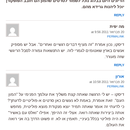
הדיונים היום בבלוג נוכל לשמור לסרטים שהמון הם חובב הפופקורן
יוכל ליהנות גרידא מהם.
REPLY
מה יפית
20 פברואר 2011 at 9:56
PERMALINK
דיסקו, נכון אמרת "זה מציף דברים רגשיים ואחרים". אבל יש מספיק
אנשים בארץ שאטומים לגמרי לזה. יש התנשאות גמורה לסבל הריגשי
שזה מעורר.
REPLY
אורון
20 פברואר 2011 at 10:58
PERMALINK
דיסקו – יש לי הרגשה שאתה קצת משליך את עולמך הפנימי על "המון
העם". זאת אומרת, באמת לא נעשים כאן סרטים א-פוליטיים לדעתך?
כי לדעתי זה אומר שאתה תמיד יוצא מנקודת מוצא פוליטית, מחפש
אותה ביצירות שאתה רואה. אצלי זה ההיפך. אפילו "ואלס עם באשיר"
לא היה פוליטי בכלל בעיניי, תאמין או לא. זו פשוט הדרך בה אני רואה
את העולם.