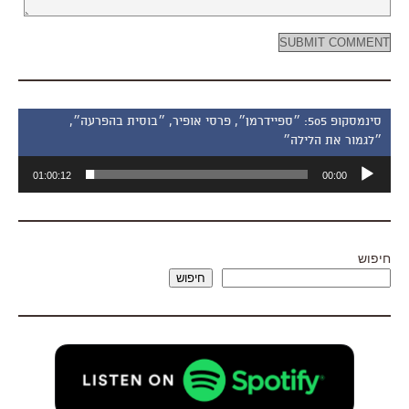
סינמסקופ 505: ״ספיידרמן״, פרסי אופיר, ״בוסית בהפרעה״,
״לגמור את הלילה״
נגן
01:00:12
00:00
אודיו
חיפוש
חיפוש