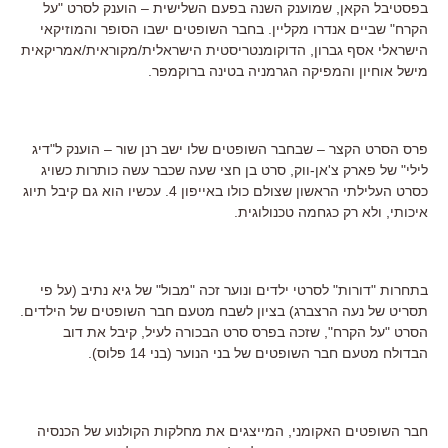
בפסטיבל הקאן, שמוענק השנה בפעם השלישית – הוענק לסרט "על
הקרח" שביים אנדרו מקליין. בחבר השופטים ישבו הסופר והמוזיקאי
הישראלי אסף גברון, הדוקומנטריסטית הישראלית/מקוראית/אמריקאית
מישל אוחיון והמפיקה הגרמניה בטינה ברוקמפר.
פרס הסרט הקצר – שבחבר השופטים שלו ישב רנן שור – הוענק ל"דיג
לילי" של פארק צ'אן-ווק, סרט בן חצי שעה שכבר עשה כותרות כשויג
כסרט העלילתי הראשון שצולם כולו באייפון 4. עכשיו הוא גם קיבל תיוג
איכותי, ולא רק כגחמה טכנולוגית.
בתחרות "דורות" לסרטי ילדים ונוער זכה "מבול" של גיא נתיב (על פי
תסריט של נעה הרצברג) בציון לשבח מטעם חבר השופטים של הילדים.
הסרט "על הקרח", שזכה בפרס סרט הבכורה לעיל, קיבל את דוב
הבדולח מטעם חבר השופטים של בני הנוער (בני 14 פלוס).
חבר השופטים האקומני, המייצגים את מחלקות הקולנוע של הכנסיה