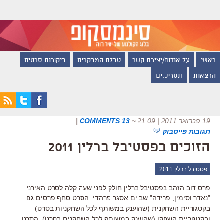
ראשי
על אודות/יצירת קשר
טבלת המבקרים
ביקורות סרטים
הרצאות
תסריט.ים
19 פברואר 2011 | 21:09
~
13 COMMENTS
|
תגובות פייסבוק
הזוכים בפסטיבל ברלין 2011
פסטיבל ברלין 2011
פרס דוב הזהב בפסטיבל ברלין חולק לפני שעה קלה לסרט האירני
"נאדר וסימין, פרידה" שביים אסגר פרהדי. הסרט סחף פרסים גם
בקטגוריית השחקנית (שהוענק במשותף לכל השחקניות בסרט)
ובקטגוריית השחקן (שהוענק במשותף לכל השחקנים בסרט). הסרט