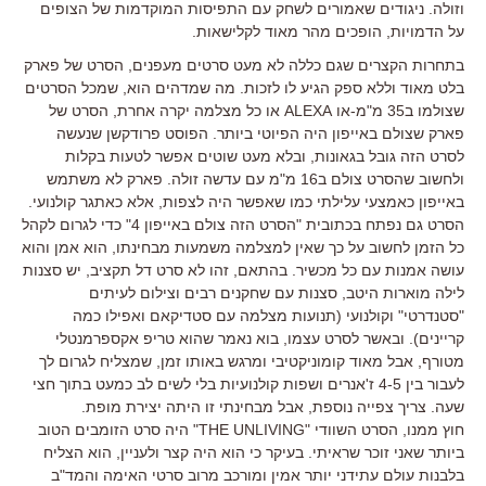
וזולה. ניגודים שאמורים לשחק עם התפיסות המוקדמות של הצופים
על הדמויות, הופכים מהר מאוד לקלישאות.
בתחרות הקצרים שגם כללה לא מעט סרטים מעפנים, הסרט של פארק
בלט מאוד וללא ספק הגיע לו לזכות. מה שמדהים הוא, שמכל הסרטים
שצולמו ב35 מ"מ-או ALEXA או כל מצלמה יקרה אחרת, הסרט של
פארק שצולם באייפון היה הפיוטי ביותר. הפוסט פרודקשן שנעשה
לסרט הזה גובל בגאונות, ובלא מעט שוטים אפשר לטעות בקלות
ולחשוב שהסרט צולם ב16 מ"מ עם עדשה זולה. פארק לא משתמש
באייפון כאמצעי עלילתי כמו שאפשר היה לצפות, אלא כאתגר קולנועי.
הסרט גם נפתח בכתובית "הסרט הזה צולם באייפון 4" כדי לגרום לקהל
כל הזמן לחשוב על כך שאין למצלמה משמעות מבחינתו, הוא אמן והוא
עושה אמנות עם כל מכשיר. בהתאם, זהו לא סרט דל תקציב, יש סצנות
לילה מוארות היטב, סצנות עם שחקנים רבים וצילום לעיתים
"סטנדרטי" וקולנועי (תנועות מצלמה עם סטדיקאם ואפילו כמה
קריינים). ובאשר לסרט עצמו, בוא נאמר שהוא טריפ אקספרמנטלי
מטורף, אבל מאוד קומוניקטיבי ומרגש באותו זמן, שמצליח לגרום לך
לעבור בין 4-5 ז'אנרים ושפות קולנועיות בלי לשים לב כמעט בתוך חצי
שעה. צריך צפייה נוספת, אבל מבחינתי זו היתה יצירת מופת.
חוץ ממנו, הסרט השוודי "THE UNLIVING" היה סרט הזומבים הטוב
ביותר שאני זוכר שראיתי. בעיקר כי הוא היה קצר ולעניין, הוא הצליח
בלבנות עולם עתידני יותר אמין ומורכב מרוב סרטי האימה והמד"ב