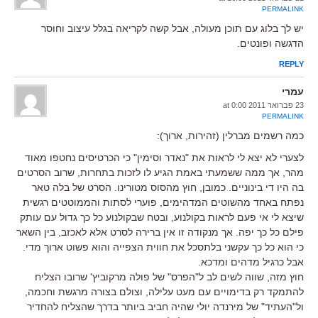
PERMALINK
יש לך בלוג עם תוכן מעולה, אבל קשה לקריאה בגלל עיצוב וחוסר
הדגשה ופונטים.
REPLY
עמרי
23 פברואר 2011 at 0:00
PERMALINK
כמה רשמים מברלין (זהירות, ארוך):
לצערי לא יצא לי לראות את "נאדר וסימין" כי הכרטיסים נחטפו מאוד
מהר, אך ממה ששמעתי באמת הגיע לו לזכות בתחרות, שרוב הסרטים
בה היו די בינוניים. כמובן, חוץ מהסוס מטורינו. הסרט של בלה טאר
נפתח באחד מהשוטים המדהימים, פוערי לסתות והממוטטים רגשית
שיצא לי אי פעם לראות בקולנוע, ובטח שבקולנוע כל כך גדול עם עותק
פילם כל כך יפה. אך מנקודה זו אין ברירה לסרט אלא לאכזב, בין השאר
כי הוא כל כך עקשני בלתסכל את חווית הצפייה והוא פשוט ארוך מדי.
אבל כרגיל מדהים ומדכא.
חוץ מזה, שווה לשים לב ל"הפרס" של פולה מרקוביץ' שרובו הצליח
להתמקד רק בדימויים עם מעט עלילה, וצולם בצורה מרגשת וחכמה,
ול"העתיד" של מירנדה יולי שהיה חביב ביותר בדרך שהצליח להחדיר