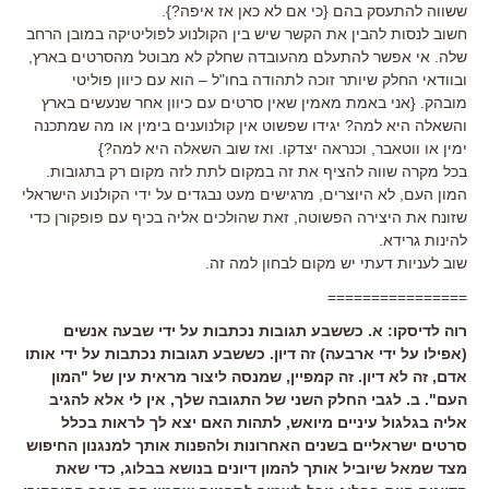
ששווה להתעסק בהם {כי אם לא כאן אז איפה?}.
חשוב לנסות להבין את הקשר שיש בין הקולנוע לפוליטיקה במובן הרחב
שלה. אי אפשר להתעלם מהעובדה שחלק לא מבוטל מהסרטים בארץ,
ובוודאי החלק שיותר זוכה לתהודה בחו"ל – הוא עם כיוון פוליטי
מובהק. {אני באמת מאמין שאין סרטים עם כיוון אחר שנעשים בארץ
והשאלה היא למה? יגידו שפשוט אין קולנוענים בימין או מה שמתכנה
ימין או ווטאבר, וכנראה יצדקו. ואז שוב השאלה היא למה?}
בכל מקרה שווה להציף את זה במקום לתת לזה מקום רק בתגובות.
המון העם, לא היוצרים, מרגישים מעט נבגדים על ידי הקולנוע הישראלי
שזונח את היצירה הפשוטה, זאת שהולכים אליה בכיף עם פופקורן כדי
להינות גרידא.
שוב לעניות דעתי יש מקום לבחון למה זה.
================
רוה לדיסקו: א. כששבע תגובות נכתבות על ידי שבעה אנשים
(אפילו על ידי ארבעה) זה דיון. כששבע תגובות נכתבות על ידי אותו
אדם, זה לא דיון. זה קמפיין, שמנסה ליצור מראית עין של "המון
העם". ב. לגבי החלק השני של התגובה שלך, אין לי אלא להגיב
אליה בגלגול עיניים מיואש, לתהות האם יצא לך לראות בכלל
סרטים ישראליים בשנים האחרונות ולהפנות אותך למנגנון החיפוש
מצד שמאל שיוביל אותך להמון דיונים בנושא בבלוג, כדי שאת