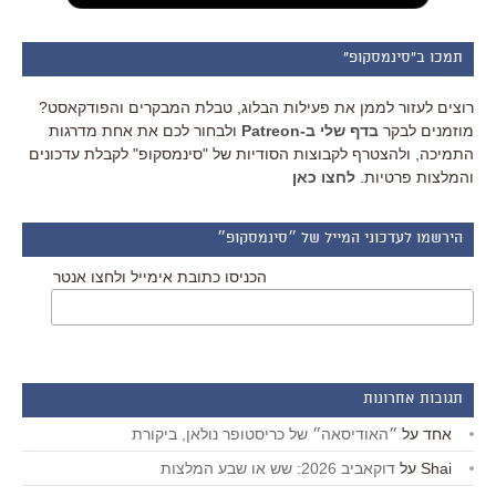
תמכו ב"סינמסקופ"
רוצים לעזור לממן את פעילות הבלוג, טבלת המבקרים והפודקאסט?
מוזמנים לבקר
בדף שלי ב-Patreon
ולבחור לכם את אחת מדרגות
התמיכה, ולהצטרף לקבוצות הסודיות של "סינמסקופ" לקבלת עדכונים
והמלצות פרטיות.
לחצו כאן
הירשמו לעדכוני המייל של ״סינמסקופ״
הכניסו כתובת אימייל ולחצו אנטר
תגובות אחרונות
אחד
על
״האודיסאה״ של כריסטופר נולאן, ביקורת
Shai
על
דוקאביב 2026: שש או שבע המלצות