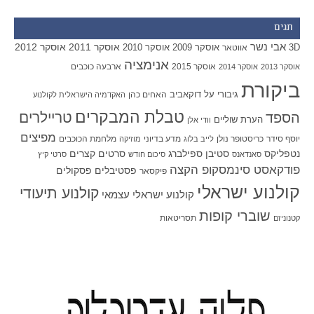
תגים
אבי נשר
אוסקר 2011
אוסקר 2012
אוסקר 2009
אוסקר 2010
3D
אווטאר
אנימציה
אוסקר 2015
ארבעה כוכבים
אוסקר 2013
אוסקר 2014
ביקורת
גיבורי על
דוקאביב
האחים כהן
האקדמיה הישראלית לקולנוע
טבלת המבקרים
טריילרים
הספד
הערת שוליים
וודי אלן
מפיצים
יוסף סידר
כריסטופר נולן
מדע בדיוני
מלחמת הכוכבים
לייב בלוג
מוזיקה
סטיבן ספילברג
סרטים קצרים
נטפליקס
סאנדאנס
סיכום חודש
סרטי קיץ
פודקאסט סינמסקופ הקצה
פסטיבלים
פסקולים
פיקסאר
קולנוע ישראלי
קולנוע תיעודי
קולנוע ישראלי עצמאי
שוברי קופות
תסריטאות
קטנוניזם