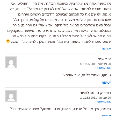
אז כאשר אתה מציע להציף, מיוזמת הבלוגר, את הדיון הפוליטי אני
פשוט מוכרח למחות. אתה שואל "אם לא כאן אז איפה?" בוויינט, זה
איפה. יש שם את כל המקום שבעולם ל"דברים רגשיים ואחרים"
שסרטים עם גוון פוליטי מעלים. פה מדברים על קולנוע, בדרך כלל.
ובכל פעם שמדברים פה על פוליטיקה, אני (ואולי גם אחרים) בורח
מהבלוג ונשאר בגלות איזה שבוע עד שתרגע סופת האשפה בטוקבקים
ויהיה אפשר לשוב וליהנות מהבלוג הזה. או בקונטקסט פוליטי – אני
פשוט מוכרח לעמוד כאופוזיציה מול ההצעה שלך, למען קולי יישמע
REPLY
צור שפי
20 פברואר 2011 at 11:25
PERMALINK
נו טוף, ואחרי כל זה, איך אודם?
REPLY
רודריק ג'יינס ג'וניור
20 פברואר 2011 at 11:52
PERMALINK
באמת, איך אודם? עריכה, צילום, ארט, משחק? שפה קולנועית וכו'?