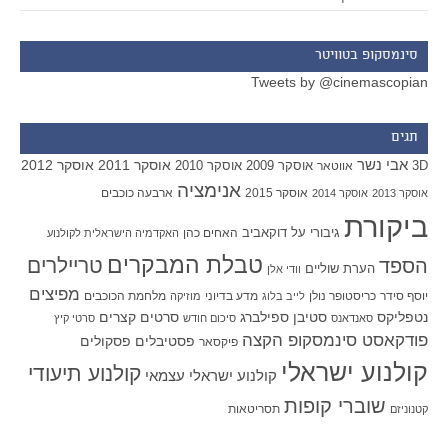
סינמסקופ בטוויטר
Tweets by @cinemascopian
תגים
אבי נשר
אוסקר 2011
אוסקר 2012
אוסקר 2009
אוסקר 2010
3D
אווטאר
אנימציה
אוסקר 2015
ארבעה כוכבים
אוסקר 2013
אוסקר 2014
ביקורת
גיבורי על
דוקאביב
האחים כהן
האקדמיה הישראלית לקולנוע
טבלת המבקרים
טריילרים
הספד
הערת שוליים
וודי אלן
מפיצים
יוסף סידר
כריסטופר נולן
מדע בדיוני
מלחמת הכוכבים
לייב בלוג
מוזיקה
סטיבן ספילברג
סרטים קצרים
נטפליקס
סאנדאנס
סיכום חודש
סרטי קיץ
פודקאסט סינמסקופ הקצה
פסטיבלים
פסקולים
פיקסאר
קולנוע ישראלי
קולנוע תיעודי
קולנוע ישראלי עצמאי
שוברי קופות
תסריטאות
קטנוניזם