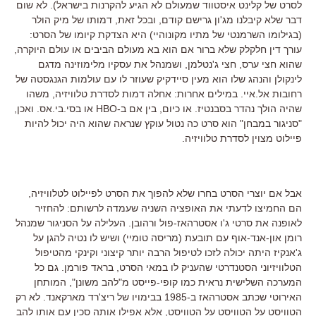
לסרט של קלינט איסטווד שמעולם לא הגיע להקרנות בישראל). לא שום
דבר שלא קיבלנו מג'ון גרישם קודם, ובכל זאת, דמותו של מיק הולר
(בגילומו השרמנטי של מתיו מקונוהיי) היא הצדקת קיומו של הסרט:
עורך דין חלקלק שלא ברור אם הוא בא מעולם הביבים או עולם היוקרה,
שהוא חצי ערס, חצי ג'נטלמן, ושמנהל את עסקיו מלימוזינה מדגם
לינקולן והנהג שלו הוא מעין סיידקיק שעוזר לו עם עולמות הגנגסטה של
רחובות אל.איי. במילים אחרות: אחלה דמות לסדרת טלוויזיה, משהו
שהיה הולך נהדר בסבנטיז. או כיום, בין אם ב-HBO או בסי.בי.אס. ואכן,
"סניגור במבחן" הוא סרט כה נטול עוקץ שנראה שהוא היה יכול להיות
פיילוט מצוין לסדרת טלוויזיה.
אבל אם יוצרי הסרט בחרו שלא להפוך את הסרט לפיילוט לטלוויזיה,
הם החמיצו לדעתי את האופציה השניה שעמדה לרשותם: להחזיר
לאופנה את סרטי ג'ו אסטרהאז-פול ורהובן. העלילה על הסניגור שמנהל
רומן און-אנד-אוף עם תובעת (מריסה טומיי) ושיש לו נטיה להגן על
ג'אנקיז היתה יכולה לזכו לטיפול הרבה יותר קיצוני וקינקי מהטיפול
הטלוויזיוני הסטנדרטי שהעניק לו במאי הסרט, בראד פורמן. גם כל
המערכה השלישית נראית כמו קופי-פייסט מ"להב משונן", המותחן
האירוטי שכתב אסטרהאז ב-1985 בבימויו של ריצ'רד מארקאנד. לא רק
הטוויסט על הטוויסט על הטוויסט, אלא אפילו אותה סכין עם אותו להב