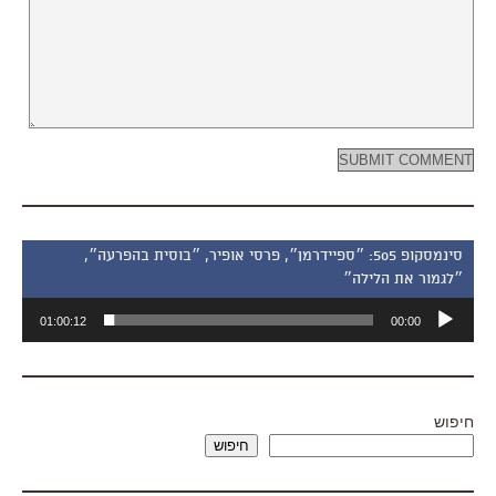
סינמסקופ 505: ״ספיידרמן״, פרסי אופיר, ״בוסית בהפרעה״,
״לגמור את הלילה״
נגן
01:00:12
00:00
אודיו
חיפוש
חיפוש