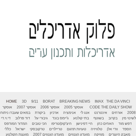
HOME
3D
9/11
BORAT
BREAKING NEWS
IMAX
THE DA VINCI
THE DAILY SHOW
CODE
אוסקר 2005
אוסקר 2006
אוסקר 2007
אוסקר
2008
אורחים
אינטרנט
אנג לי
אנימציה
ארכיון
ביקורת
במאים שעברו ניתוח
לשינוי מין
בקרוב
בשוטף
בתי קולנוע
ג'יימס בונד
גיבורי על
דוד פרלוב
די.וי.די
דפש מוד
האחים כהן
היי דפינישן
היצ'קוק/טריפו
הכי טובים
המדור המודפס
הספד
וודי אלן
טלוויזיה
טעויות תרגום
טריילרים
טרקובסקי
ישראל
כללי
מאבק היוצרים
מוזיקה
מועדון הגנוזים
מועדון הגנוזים 2007
מועצת הקולנוע