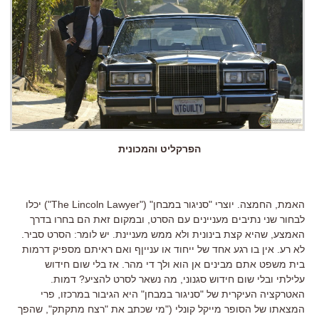
הפרקליט והמכונית
האמת, החמצה. יוצרי "סניגור במבחן" ("The Lincoln Lawyer") יכלו
לבחור שני נתיבים מעניינים עם הסרט, ובמקום זאת הם בחרו בדרך
האמצע, שהיא קצת בינונית ולא ממש מעניינת. יש לומר: הסרט סביר.
לא רע. אין בו רגע אחד של ייחוד או ענייןף ואם ראיתם מספיק דרמות
בית משפט אתם מבינים אן הוא ולך די מהר. אז בלי שום חידוש
עלילתי ובלי שום חידוש סגנוני, מה נשאר לסרט להציע? דמות.
האטרקציה העיקרית של "סניגור במבחן" היא הגיבור במרכזו, פרי
המצאתו של הסופר מייקל קונלי ("מי שכתב את "רצח מתקתק", שהפך