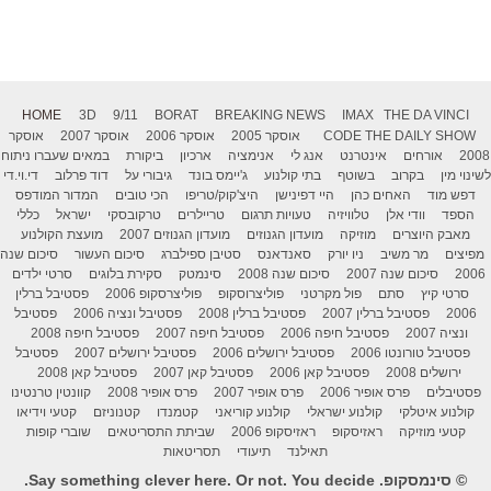
HOME
3D
9/11
BORAT
BREAKING NEWS
IMAX
THE DA VINCI
THE DAILY SHOW
CODE
אוסקר 2005
אוסקר 2006
אוסקר 2007
אוסקר
2008
אורחים
אינטרנט
אנג לי
אנימציה
ארכיון
ביקורת
במאים שעברו ניתוח
לשינוי מין
בקרוב
בשוטף
בתי קולנוע
ג'יימס בונד
גיבורי על
דוד פרלוב
די.וי.די
דפש מוד
האחים כהן
היי דפינישן
היצ'קוק/טריפו
הכי טובים
המדור המודפס
הספד
וודי אלן
טלוויזיה
טעויות תרגום
טריילרים
טרקובסקי
ישראל
כללי
מאבק היוצרים
מוזיקה
מועדון הגנוזים
מועדון הגנוזים 2007
מועצת הקולנוע
מפיצים
מר משיב
ניו יורק
סאנדאנס
סטיבן ספילברג
סיכום העשור
סיכום שנה
2006
סיכום שנה 2007
סיכום שנה 2008
סינמטק
סקירת בלוגים
סרטי ילדים
סרטי קיץ
סתם
פול מקרטני
פוליצרוסקופ
פוליצרסקופ 2006
פסטיבל ברלין
2006
פסטיבל ברלין 2007
פסטיבל ברלין 2008
פסטיבל ונציה 2006
פסטיבל
ונציה 2007
פסטיבל חיפה 2006
פסטיבל חיפה 2007
פסטיבל חיפה 2008
פסטיבל טורונטו 2006
פסטיבל ירושלים 2006
פסטיבל ירושלים 2007
פסטיבל
ירושלים 2008
פסטיבל קאן 2006
פסטיבל קאן 2007
פסטיבל קאן 2008
פסטיבלים
פרס אופיר 2006
פרס אופיר 2007
פרס אופיר 2008
קוונטין טרנטינו
קולנוע איטלקי
קולנוע ישראלי
קולנוע קוריאני
קטמנדו
קטנוניזם
קטעי וידיאו
קטעי מוזיקה
ראזיסקופ
ראזיסקופ 2006
שביתת התסריטאים
שוברי קופות
תאילנד
תיעודי
תסריטאות
© סינמסקופ. Say something clever here. Or not. You decide.