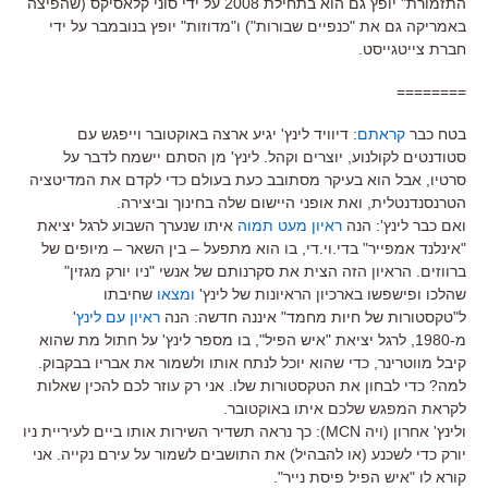
התזמורת" יופץ גם הוא בתחילת 2008 על ידי סוני קלאסיקס (שהפיצה
באמריקה גם את "כנפיים שבורות") ו"מדוזות" יופץ בנובמבר על ידי
חברת צייטגייסט.
========
בטח כבר
קראתם
: דיוויד לינץ' יגיע ארצה באוקטובר וייפגש עם
סטודנטים לקולנוע, יוצרים וקהל. לינץ' מן הסתם יישמח לדבר על
סרטיו, אבל הוא בעיקר מסתובב כעת בעולם כדי לקדם את המדיטציה
הטרנסנדנטלית, ואת אופני היישום שלה בחינוך וביצירה.
ואם כבר לינץ': הנה
ראיון מעט תמוה
איתו שנערך השבוע לרגל יציאת
"אינלנד אמפייר" בדי.וי.די, בו הוא מתפעל – בין השאר – מיופים של
ברווזים. הראיון הזה הצית את סקרנותם של אנשי "ניו יורק מגזין"
שהלכו ופישפשו בארכיון הראיונות של לינץ'
ומצאו
שחיבתו
ל"טקסטורות של חיות מחמד" איננה חדשה: הנה
ראיון עם לינץ
'
מ-1980, לרגל יציאת "איש הפיל", בו מספר לינץ' על חתול מת שהוא
קיבל מווטרינר, כדי שהוא יוכל לנתח אותו ולשמור את אבריו בבקבוק.
למה? כדי לבחון את הטקסטורות שלו. אני רק עוזר לכם להכין שאלות
לקראת המפגש שלכם איתו באוקטובר.
ולינץ' אחרון (ויה MCN): כך נראה תשדיר השירות אותו ביים לעיריית ניו
יורק כדי לשכנע (או להבהיל) את התושבים לשמור על עירם נקייה. אני
קורא לו "איש הפיל פיסת נייר".