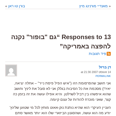
«
מאנדיי מורנינג מיץ
בורן טו ראן
»
13 Responses to “גם "בופור" נקנה
להפצה באמריקה”
פיד תגובות
דן ברזל
14 אוגוסט 2007 at 21:30
PERMALINK
אני חושב שהפרסומת הזו ("איש הפיל פיסת נייר" – אחלה יציאה,
יאיר!) מסכמת את כל הסיבות בגללן אני לא סובל את לינץ' וחושב
שהוא איפשהו בין דביל לשרלטן. והיא אפילו עושה את זה בזמן כה
קצר, שאני מוכרח להודות על עצם קיומה.
העניין העיקרי הוא שהיא נותנת נוק-אאוט מוחץ לכל מי שטוען שלינץ'
יודע מה הוא עושה, ושהסגנון הביזארי שלו הוא יותר מאשר סתם