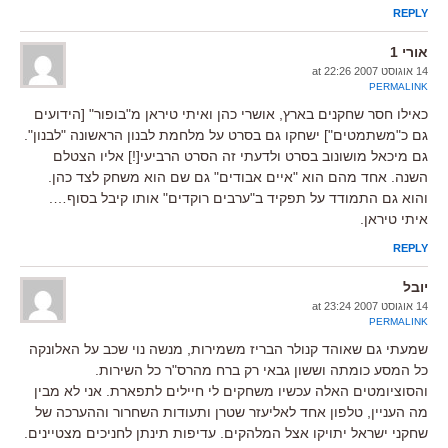
REPLY
אורי 1
14 אוגוסט 2007 at 22:26
PERMALINK
כאילו חסר שחקנים בארץ, אושרי כהן ואיתי טיראן מ"בופור" [הידועים
גם כ"משתמטים"] ישחקו גם בסרט על מלחמת לבנון הראשונה "לבנון".
גם מיכאל מושונוב בסרט ולדעתי זה הסרט הרביעי[!] אליו הצטלם
השנה. אחד מהם הוא "איים אבודים" גם שם הוא משחק לצד כהן.
והוא גם התמודד על תפקיד ב"ערבים רוקדים" אותו קיבל בסוף….
איתי טיראן.
REPLY
יובל
14 אוגוסט 2007 at 23:24
PERMALINK
שמעתי גם שאוהד קנולר הבריז משמירות, מנשה נוי שכב על האלונקה
כל המסע כומתה וששון גבאי רק ברח מהרס"ר כל השירות.
והסוציומטים האלה עכשיו משחקים לי חיילים לתפארת. אני לא מבין
מה העניין, טלפון אחד לאליעזר שטרן ותעודות השחרור וההערכה של
שחקני ישראל יתויקו אצל המלהקים. עדיפות תינתן לחניכים מצטיינים.