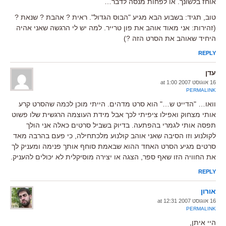
אוחז בלשונך. או לפחות מנסה לדבר…
טוב, תגיד: בשבוע הבא מגיע "הבוס הגדול". ראית ? אהבת ? שנאת ?
(זהירות: אני מאוד אוהב את פון טרייר. למה יש לי הרגשה שאני אהיה
היחיד שאוהב את הסרט הזה ?)
REPLY
עדן
16 אוגוסט 2007 at 1:00
PERMALINK
וואו… "הדייט ש…" הוא סרט מדהים. הייתי מוכן לכמה שהסרט קרע
אותי מצחוק ואפילו ציפיתי לכך אבל מידת העוצמה הרגשית שלו פשוט
תפסה אותי לגמרי בהפתעה. בדיוק בשביל סרטים כאלה אני הולך
לקולנוע וזו הסיבה שאני אוהב קולנוע מלכתחילה, כי פעם בהרבה מאד
סרטים מגיע הסרט האחד ההוא שבאמת סוחף אותך פנימה ומעניק לך
את החוויה הזו שאף ספר, הצגה או יצירה מוסיקלית לא יכולים להעניק.
REPLY
אורון
16 אוגוסט 2007 at 12:31
PERMALINK
היי איתן,