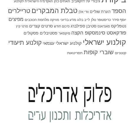
גיבורי על
דוקאביב
האחים כהן
האקדמיה הישראלית לקולנוע
טבלת המבקרים
טריילרים
הספד
הערת שוליים
וודי אלן
מפיצים
יוסף סידר
כריסטופר נולן
מדע בדיוני
מלחמת הכוכבים
לייב בלוג
מוזיקה
סטיבן ספילברג
סרטים קצרים
נטפליקס
סאנדאנס
סיכום חודש
סרטי קיץ
פודקאסט סינמסקופ הקצה
פסטיבלים
פסקולים
פיקסאר
קולנוע ישראלי
קולנוע תיעודי
קולנוע ישראלי עצמאי
שוברי קופות
תסריטאות
קטנוניזם