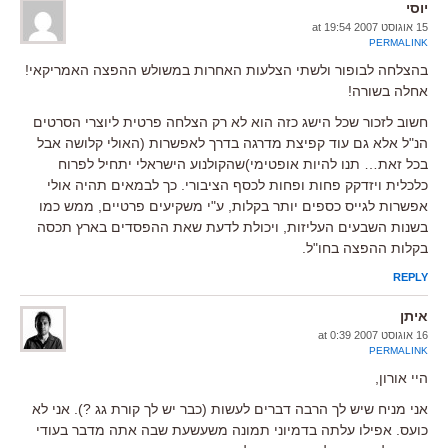
יוסי
15 אוגוסט 2007 at 19:54
PERMALINK
בהצלחה לבופור ולשתי הצלעות האחרות במשולש ההפצה האמריקאי!
אחלה בשורה!
חשוב לזכור שכל הישג כזה הוא לא רק הצלחה פרטית ליוצרי הסרטים
הנ"ל אלא גם עוד קפיצת מדרגה בדרך לאפשרות (האולי קלושה אבל
בכל זאת… תנו להיות אופטימי)שהקולנוע הישראלי יתחיל לפרוח
כלכלית ויזדקק פחות ופחות לכסף הציבורי. כך לבמאים תהיה אולי
אפשרות לגייס כספים יותר בקלות, ע"י משקיעים פרטיים, ממש כמו
בשנות השבעים העליזות, ויכולת לדעת שאת ההפסדים בארץ תכסה
בקלות ההפצה בחו"ל.
REPLY
איתן
16 אוגוסט 2007 at 0:39
PERMALINK
היי אורון,
אני מניח שיש לך הרבה דברים לעשות (כבר יש לך קורת גג ?). אני לא
כועס. אפילו עלתה בדמיוני תמונה משעשעת שבה אתה מדבר בעודי