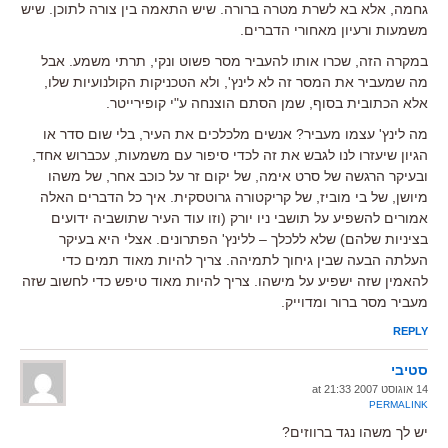
גחמה, אלא בא לשרת מטרה ברורה. שיש התאמה בין צורה לתוכן. שיש
משמעות ורעיון מאחורי הדברים.
במקרה הזה, שכרו אותו להעביר מסר פשוט ונקי, תרתי משמע. אבל
מה שמעביר את המסר זה לא לינץ', ולא הטכניקות הקולנועיות שלו,
אלא הכתובית בסוף, שמן הסתם הוצנחה ע"י קופירייטר.
מה לינץ' עצמו מעביר? אנשים מלכלכים את העיר, בלי שום סדר או
הגיון שיעזרו לנו לגבש את זה לכדי סיפור עם משמעות, עכברוש אחד,
ובעיקר הרגשה של סרט אימה, של יקום זר על כוכב אחר, של משהו
מיושן, של בי מוביז, של קריקטורה גרוטסקית. איך כל הדברים האלה
אמורים להשפיע על תושבי ניו יורק (וזו עוד העיר שתושביה ידועים
בציניות שלהם) שלא ללכלך – ללינץ' הפתרונים. אצלי היא בעיקר
העלתה הבעה שבין גיחוך לתמיהה. צריך להיות מאוד תמים כדי
להאמין שזה ישפיע על מישהו. צריך להיות מאוד טיפש כדי לחשוב שזה
מעביר מסר ברור ומדוייק.
REPLY
סטיבי
14 אוגוסט 2007 at 21:33
PERMALINK
יש לך משהו נגד ברווזים?