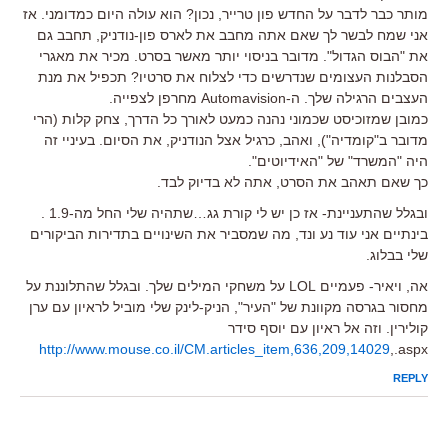
מותר כבר לדבר על החדש פון טרייר, נכון? הוא עולה היום כמדומני. אז
אני שמח לבשר לך שאם אתה מחבב את לארס פון-נודניק, תחבב גם
את "הבוס הגדול". מדובר בניסוי יותר מאשר בסרט. מכיר את מאגרי
הסבלנות העצומים שנדרשים כדי לצלוח את סרטיו? תכפיל את מנת
העצבים הרגילה שלך. ה-Automavision מחרפן לצפייה.
כמובן שמזוכיסט שכמוני נהנה כמעט לאורך כל הדרך, צחק קלות (הרי
מדובר ב"קומדיה"), ואהב, כרגיל אצל הנודניק, את הסיום. בעיניי זה
היה "המשרד" של "האידיוטים".
כך שאם תאהב את הסרט, אתה לא בדיוק לבד.
ובגלל שהתעניינת- אז כן יש לי קורת גג…שתהיה שלי החל מה-1.9 .
בינתיים אני עוד נע ונד, מה שמסביר את השינויים בתדירות הביקורים
שלי בבלוג.
אה, ויאיר- פעמיים LOL על משחקי המילים שלך. ובגלל שהתלוננת על
מחסור בגרסה מקוונת של "העיר", הניק-לינק שלי מוביל לראיון עם ערן
קולירין. וזה אל ראיון עם יוסף סידר
http://www.mouse.co.il/CM.articles_item,636,209,14029
,.aspx
REPLY