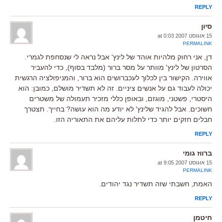
REPLY
סיון
15 אוגוסט 2007 at 0:03
PERMALINK
דן, אני רחוק מלהיות אוהד של לינץ' אבל נראה לי שנסחפת לגמרי.
הסרטון של לינץ' מוותר על מסר ברור (מלבד בסוף), כדי להעביר
אווירה. הקישור בין לכלוך לעכברושים הוא ברור, והמניפולציה הרגשית
יכולה לעבוד גם על אנשים ציניים. זה לא תשדיר מושלם, כמובן: הוא
היסטרי, פשטני, מוגזם, ובאופן כללי מזכיר תעמולה של משטרים
חשוכים. אבל להגיד שלינץ' לא יודע מה הוא עושה? בחייך. תצטרך
חבלים חזקים יותר כדי לתלות עליהם את התאוריה הזו.
REPLY
ברווז גומי
15 אוגוסט 2007 at 9:05
PERMALINK
האמת, חשבתי שזה תשדיר נגד יהודים.
REPLY
חיטמן