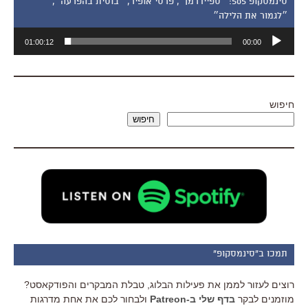
סינמסקופ 505: ״ספיידרמן״, פרסי אופיר, ״בוסית בהפרעה״,
״לגמור את הלילה״
נגן
01:00:12
00:00
אודיו
חיפוש
חיפוש
תמכו ב"סינמסקופ"
רוצים לעזור לממן את פעילות הבלוג, טבלת המבקרים והפודקאסט?
מוזמנים לבקר
בדף שלי ב-Patreon
ולבחור לכם את אחת מדרגות