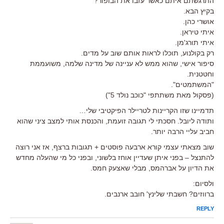
התרגשתם איתם כאשר עזבו את הבופור?
בקיץ הבא.
אושרי כהן.
איתי טיראן.
איתי תורג'מן.
רק בקולנוע, תוכלו לראות אותם שוב על מדים.
סיפור אישי, שהוא ממש לא עניינה של מדינה שלמה, משועממת
וחטטנית.
"המשתמטים".
(פסקול מאת משתתפי "כוכב נולד 5")
תדמיינו שזו הקריינות לטריילר הפיקטיבי שלי…
ותודה ליובל. חסכתי לי תגובה זועמת, והכנסת אותי למצב ציני שהוא
חביב עליי הרבה יותר.
שוב מצאתי עצמי קורא ארבעה פוסטים + תגובות ברצף, אז אני רוצה
להתנצל – בפני איתן שעדיין אוחז בלשוני, ובפני כל מי שהעלה מחדש
את הדיון על אברהמס, מבלי שאצעק חמס.
ולסיום:
ברווזים? חשבתי שלינץ' חובב ארנבים.
REPLY