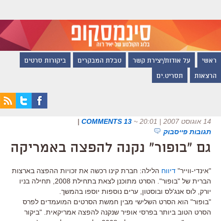
ראשי
על אודות/יצירת קשר
טבלת המבקרים
ביקורות סרטים
הרצאות
תסריט.ים
14 אוגוסט 2007 | 20:01
~
13 COMMENTS
|
תגובות פייסבוק
גם "בופור" נקנה להפצה באמריקה
"אינדי-ווייר"
דיווח
הלילה: חברת קינו רכשה את זכויות ההפצה בארצות
הברית של "בופור". הסרט מתוכנן לצאת בתחילת 2008, תחילה בניו
יורק, לוס אנג'לס ובוסטון, ערים נוספות יוספו בהמשך.
"בופור" הוא הסרט השלישי מבין חמשת הסרטים המועמדים לפרס
הסרט הטוב ביותר בפרסי אופיר שנקנה להפצה אמריקאית. "ביקור