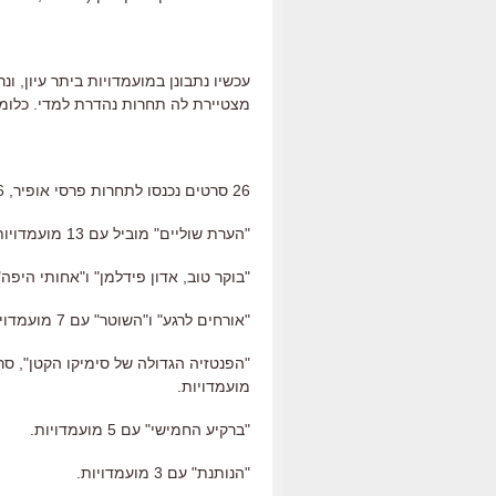
עכשיו נתבונן במועמדויות ביתר עיון, ו
מצטיירת לה תחרות נהדרת למדי. כלומר
26 סרטים נכנסו לתחרות פרסי אופיר, 16 מתוכם יצאו היום עם לפחות מועמדות אחת בכיס:
"הערת שוליים" מוביל עם 13 מועמדויות (הוא מועמד בכל הקטגוריות, חוץ משחקנית ראשית)
"בוקר טוב, אדון פידלמן" ו"אחותי היפה" עם 11 מועמדויות 
"אורחים לרגע" ו"השוטר" עם 7 מועמדויות.
מועמדויות.
"ברקיע החמישי" עם 5 מועמדויות.
"הנותנת" עם 3 מועמדויות.