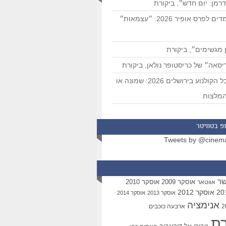
רמן: יום חדש״, ביקורת
המועמדים לפרס אופיר 2026: ״עצמאות״
 מגשימים״, ביקורת
סאה״ של כריסטופר נולאן, ביקורת
פסטיבל הקולנוע בירושלים 2026: שמונה או
מלצות
פ בטוויטר
Tweets by @cinem
שר
אוסקר 2009
אוסקר 2010
אווטאר
אוסקר 2012
אוסקר 2013
אוסקר 2014
אנימציה
ארבעה כוכבים
רת