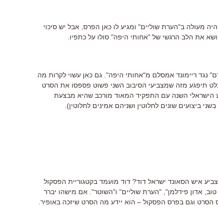
יה מעולה ב"הערת שוליים" ומגיע לו כאן הפרס, אבל יש סיכוי
נושא את הלב הרגשי של "אחותי היפה" סולו על כתפיו.
" נגד ריימונד אמסלם מ"אחותי היפה". גם כאן עשוי לקרות מה
בלט תיפגע מזה שמצביעי הסיבוב השני פשוט פספסו את הסרט
וע הישראלי השנה עם התפקיד המאוד מורכב שהיא מבצעת
ני ביצועים שונים לחלוטין ושניהם אמינים לחלוטין).
יצביע איש הסאונד ישראל דוד? דוד מועמד בקטגוריית הפסקול
וב, אדון פידלמן", "הערת שוליים" ו"השוטר". אם מישהו יברר
 הסרט וגם בפרס הפסקול – הוא יידע מה הסרט שיזכה באופיר.