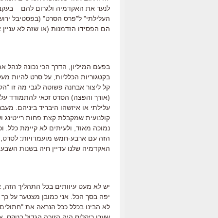
לנער את האקדמיה ולגרום להם – בעק
העלילתי" ל"פרס הסרט" (בפסטיבל ירוש
הם הפסידו הזדמנות (או שזה לא עניין 
בפעם המיליון, הדרך הכי נכונה לנהל 
קל ליצור אבחנה פשוטה לגבי מה זו "הק
(אורך והפצה) הסרט זכאי להתמודד על 
עלילתי או איזשהו היבריד ביניהם. מעב
קולנועית שמקבלת קצת פחות רייטינג 
נמוכה מאוד, ולעיתים לא קיימת כלל. וכ
הזה עם ארבע-חמש מועמדויות: לסרט, לע
האקדמיה שלנו עדיין חיה בשנות השבעי
יש לא מעט עיוותים בכל התהליך הזה, א
לא הבינו בכלל ככל הנראה את "חתולים 
שערן ריקליס היה הזוכה הגדול בטקס, 