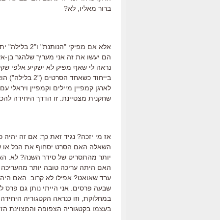
ברור מאליו, לא?
אלא אם מפיקי "
הם יעשו את זה אני מעריך שלהגר בן-אשר
נראה לי שאף מפיק לא ישקיע אלפי שקל
בייחוד כשאחד ה
לארגן קמפיין מיילים וקמפיין ויראלי 
שחקנית מצטיינת. זו הדרך היחידה להכ
אז מי יזכה? נגיד זאת כך: אם זה יהיה 
השאלה האם הסרט יסחוף את הכל או שיפ
יותר מהתסריט של סידר השנה? לא. האם
האם היתה עריכה טובה יותר מהעריכה של
ערד שאואט? אפילו לא קרוב. האם היה
שבעה פרסים. אני הייתי נותן גם פרס למ
במחלוקת, וזו כנראה הקטגוריה היחידה
בעצמו בקטגוריה הצפופה והמצוינת הזא