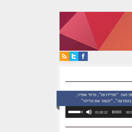
סינמסקופ 505: ״ספיידרמן״, פרסי אופיר,
בהפרעה״, ״לגמור את הלילה״
השתמש
01:00:12
00:
במקש
למעלה/למטה
כדי