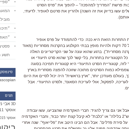
״ספייד
בות פרשת "המדריך למהפכה" – להפוך את "פרס הסרט
לים עשו בדיוק את זה השנה) ולהריץ את סרטם לאופיר. לדעתי,
אותם).
מוביל
״תיכון
״האודי
את התחרות הזאת היא ככה: כדי להתמודד על פרס אופיר
בקטגוריות הכלליות, על סרט להיות מעל 70 דקות ולהיות מופץ בבתי הקולנוע בהקרנות מסחריות (מאוד
רנה מסחרית"). ברגע שהוא עונה על שני הקריטריונים האלה
תשע ה
כל הקטגוריות בתחרות, בלי קשר לכך שהוא סרט תיעודי או
ר לזה, קטגוריית הסרט התיעודי היא קטגורית תמיכה בסוגה
ושממילא כמות הסרטים מתוכה שזוכה להפצה מסחרית בארץ
סינמסקו
ך, בעולם מעודכן יותר, "ארץ בראשית" היה יכול לסיים את היום
ascopian
ריכה, לפסקול, אולי לעריכת הסאונד, ולסרט התיעודי. אבל
ם.
תגים
אבי נ
3D
אוסקר 2011
בל אני גם צריך להגיד: חברי האקדמיה שהצביעו, עשו עבודה
יפה בסך הכל. אני כמובן מצטער על כך ש"2 בלילה" או "כלבת" לא קיבל קצת יותר כבוד, וחברי האקדמיה
אוסקר 2015
על סירת פדלים". אבל הם הבינו היטב את "פלייאוף": שנה אחרי
ביקו
אותה אקדמיה מפנה אליו גב ומנשלת את סרטו מהתחרות.