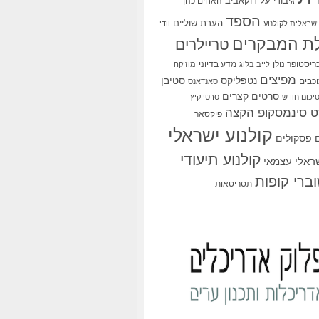
גיבורי על
דוקאביב
האחים כהן
הספד
הערת שוליים
שראלית לקולנוע
וודי
ת המבקרים
טריילרים
ריסטופר נולן
מדע בדיוני
לייב בלוג
מוזיקה
מפיצים
סטיבן
נטפליקס
כבים
סאנדאנס
סרטים קצרים
יכום חודש
סרטי קיץ
 סינמסקופ הקצה
פיקסאר
קולנוע ישראלי
פסקולים
קולנוע תיעודי
שראלי עצמאי
ברי קופות
תסריטאות