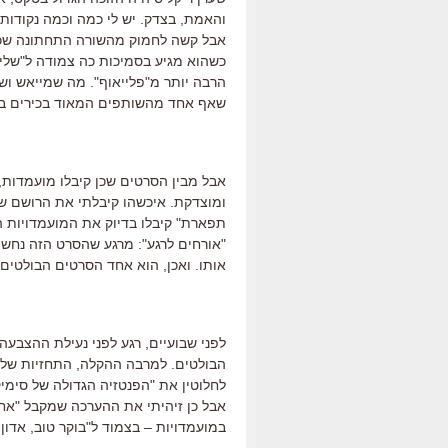
והאמת, בצדק. יש לי כמה וכמה נקודות ז
אבל קשה לחמוק מהשורה התחתונה שכעת
כשהוא מגיע בסמיכות כה צמודה ל"שלי
הרבה יותר מ"פלייאוף". מה שמייאש וש
שאף אחד מהשותפים המאוד בכירים בהפ
אבל מבין הסרטים שכן קיבלו מועמדות,
ומוצדקת. איכשהו קיבלתי את הרושם שח
תפארת" קיבלו בדיוק את המועמדויות הנ
"אורחים לרגע": מרגע שהסרט הזה נחש
אותו. ואכן, הוא אחד הסרטים הבולטים
לפני שבועיים, רגע לפני נעילת ההצבעה
הבולטים. למרבה ההקלה, התחזיות שלי
לחלוטין את "הפנטזיה הגדולה של סימי
אבל כן זיהיתי את ההערכה שמקבל "אחו
במועמדויות – בצמוד ל"בוקר טוב, אדון 