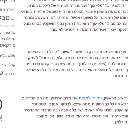
ות לסנגר על "פלייאוף" ועל עבודת הבימוי של ריקליס בסרט,
האקדמיה הי
 נחשפת באופן פומבי: הסרט הזה הוא סוג של פדיחה. בוודאי
טבל
חותו של הממונה על משאבי אנוש", שהיה זורם, משעשע ומהנה
אלן
ובר לב סביב "פלייאוף" הוא כמה המון כסף הושקכע בסרט מבלי
יוסף סידר
כ
קה יעצור ויגיד את האמת: התסריט לא עובד.
מלחמת הכו
ספילברג
ס
פודקאסט
 אני מופתע מכמה צדק כן נעשה: "השוטר" קיבל הכרה נפלאה
פסטיבלים
ברי האקדמיה קצת עוינים את הסרט. ולא. "הנותנת" ו"עמק
כונות להם (שחקנית וצילום). ונדמה שמצטייר קונסנזוס סביב
קולנוע י
ף בפסטיבל ירושלים הוא שבה ככל הנראה את לב כל מי שראה
שו
קטנוניזם
 בתחרות.
 לשלב הראשון,
ניסיתי למפות
את מצב המירוץ ומה הם הסרטים
 לא היו כל כך רחוקות ממה שיצא לבסוף. אמנם, פספסתי
קו הקטן", סרט שלא ראיתי ושקיבל אהבה רבה מחברי האקדמיה,
תי היפה", ואכן הסרט הזה הוא הסרט השני הכי מחובק
פידלמן".