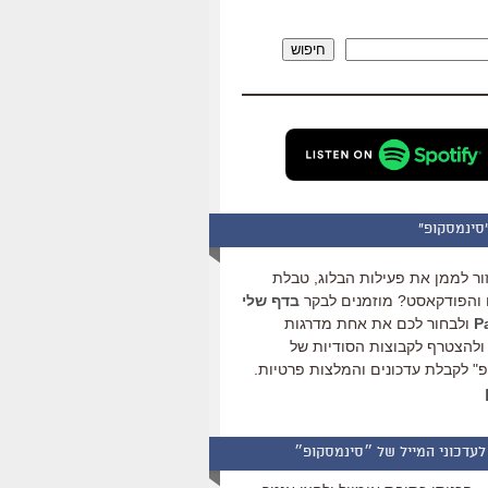
להגביר
או
חיפוש
להנמיך
עוצמת
שמע.
סינמסקופ"
ור לממן את פעילות הבלוג, טבלת
והפודקאסט? מוזמנים לבקר
בדף שלי
ולבחור לכם את אחת מדרגות
ולהצטרף לקבוצות הסודיות של
" לקבלת עדכונים והמלצות פרטיות.
לעדכוני המייל של ״סינמסקופ״