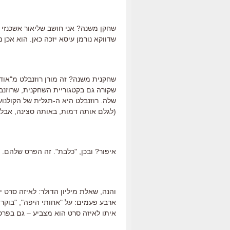
שחקן משנה? אני חושב שליאור אשכנזי ה
שדווקא נורמן עיסא יזכה כאן. הוא אכן 
שחקנית משנה? זה מורן רוזנבלט מ"אודם
שקורה גם בקטגוריית השחקנית, שרוזנ
שלה. רוזנבלט היא ה-תגלית של הקולנ
(לגלם אותה דמות, באותה סצינה, אבל בש
איפור? ובכן, "כלבת". זה הפרס שלהם.
והנה, שאלת מיליון הדולר: לאיזה סרט 
ארבע פעמים: על "אחותי היפה", "בוקר ט
איתו לאיזה סרט הוא מצביע – גם בפרס