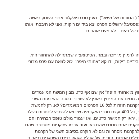
 ("הסודות של מישל"), מעין סרט פולקלור אתני העוסק באשה
יבל ירושלים הסרט יצא בידיים ריקות, ואני לא חיבבתי אותו
ט של פעם – לא מעט אוהדים.
 לדמיין מי יזכה ובמה, הסיטואציה שמתחילה להתחוור היא
דיים ריקות, ודווקא "אחותי היפה" יכול לצאת עם פרס מז'ורי:
 חוץ מ"אחותי היפה" אין שם אף סרט מבין חמשת המועמדים
ה מטים את המירוץ באופן לא שוויוני: בסבב ההצבעות השני
יתקיימו הקרנות חוזרות. האם יתקיימו הקרנות חוזרות לכל 16 הסרטים המועמדים? לא. רק לחמשת
הסרטים המועמדים לפרס הסרט. כלומר, כל 400 וקצת חברי האקדמיה שיבואו להצביע לתחרות בשלב
יראו רק חמישה סרטים. ואז יעמוד מולם טופס הבחירה והם
חקנית אחת מסרט שהם ראו ועוד ארבע שחקניות מסרטים שהם
 להקרנות מסחריות וגם לא הוקרנו בסיבוב השני של הקרנות
לים אחרות, הזכייה של אוולין הגואל בפרס השחקנית נראה די