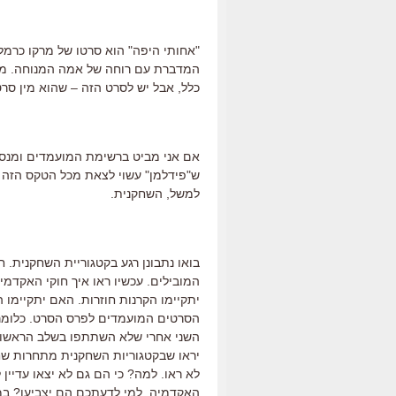
"אחותי היפה" הוא סרטו של מרקו כרמל
המדברת עם רוחה של אמה המנוחה. מפסט
כלל, אבל יש לסרט הזה – שהוא מין סר
אם אני מביט ברשימת המועמדים ומנסה
ש"פידלמן" עשוי לצאת מכל הטקס הזה בי
למשל, השחקנית.
בואו נתבונן רגע בקטגוריית השחקנית.
המובילים. עכשיו ראו איך חוקי האקדמי
השני אחרי שלא השתתפו בשלב הראשון, 
יראו שבקטגוריות השחקנית מתחרות ש
לא ראו. למה? כי הם גם לא יצאו עדיין
האקדמיה. למי לדעתכם הם יצביעו? במי