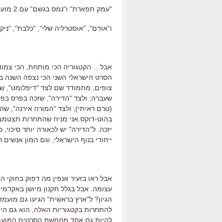
"עמק תפארת" ו"נמס בגשם" עם 2 מועמדויות.
ו"אודם", "אוסטרליה שלי", "כלבת", "ניקה", "פלנטה אחרת" ו"2
אבל… הקטגוריה הכי מותחת, הכי צמודה
הסרט הישראלי השני הכי נצפה השנה בק
צופים, מתמודד שם לצד "דיפלומט", ש
שעברה; ולצד "הדירה", שזכה בפרס בפ
(טרם ראיתי); ולצד "המורה אירנה", שה
בהוט-דוקס.אני מניח שהתחרות תצטמצם
יזכה. ל"הדירה" יש לכאורה יותר סיכוי
ייחודי בנוף הישראלי, וגם המון אנשים רא
אבל ראו בזעיר אנפין מה דפוק בחוקי ה
עצומה. אבל בגלל תקנון מיושן באקדמי
הגיון? ל"ארץ בראשית" הגיעו גם מועמד
להתחרות בקטגוריות האלה, הוא גם היה 
להיות גם אחד מחמשת הסרטים המועמדי