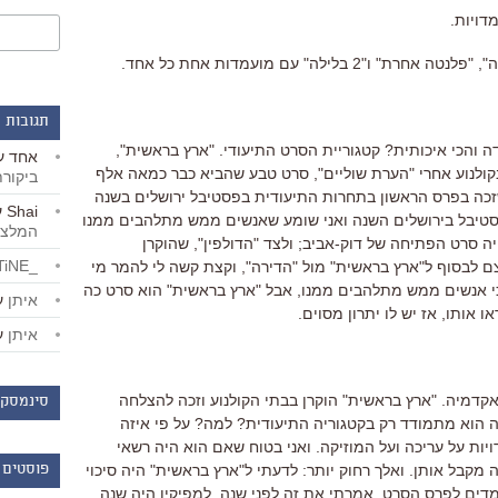
 בלילה" עם מועמדות אחת כל אחד.
תגובות 
 והכי איכותית? קטגוריית הסרט התיעודי. "ארץ בראשית",
אחד
ע
ולנוע אחרי "הערת שוליים", סרט טבע שהביא כבר כמאה אלף
ביקור
זכה בפרס הראשון בתחרות התיעודית בפסטיבל ירושלים בשנה
Shai
ע
סטיבל בירושלים השנה ואני שומע שאנשים ממש מתלהבים ממנו
המלצו
יה סרט הפתיחה של דוק-אביב; ולצד "הדולפין", שהוקרן
_LiBERTiNE_
 לבסוף ל"ארץ בראשית" מול "הדירה", וקצת קשה לי להמר מי
, כי אנשים ממש מתלהבים ממנו, אבל "ארץ בראשית" הוא סרט כה
איתן
ע
ו אותו, אז יש לו יתרון מסוים.
איתן
ע
אקדמיה. "ארץ בראשית" הוקרן בבתי הקולנוע וזכה להצלחה
סינמסקו
ה הוא מתמודד רק בקטגוריה התיעודית? למה? על פי איזה
ויות על עריכה ועל המוזיקה. ואני בטוח שאם הוא היה רשאי
מקבל אותן. ואלך רחוק יותר: לדעתי ל"ארץ בראשית" היה סיכוי
פוסטים 
ם לפרס הסרט. אמרתי את זה לפני שנה. למפיקיו היה שנה