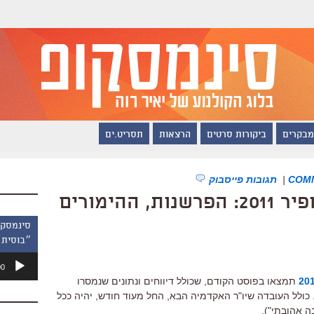
מבקרים
ביקורות סרטים
הרצאות
תסריט.ים
|
תגובות פייסבוק
המועמדים לפרס אופיר 2011: הפרשנות, ההימורים
״בוסית 
נגן
00
אודיו
תמצאו בפוסט הקודם, שכולל דיווחים ונתונים שנמסרו
ולל העובדה שיו"ר האקדמיה הבא, החל מעוד חודש, יהיה ככל
ה אהובתי").