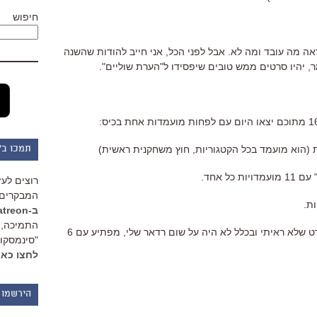
חיפוש
נראה מה עובד ומה לא. אבל לפני הכל, אני חייב להודות שהשנה
, יהיו סרטים ממש טובים שיפסידו ל"הערת שוליים".
תמכו ב"
כל אחד.
רוצים לעז
המבקרים 
ב-Patreon
התמיכה, 
"הפנטזיה הגדולה של סימיקו הקטן", סרט שלא ראיתי ובכלל לא היה על שום רדאר שלי, מפתיע עם 6
"סינמסקופ
לחצו כאן
הירשמו 