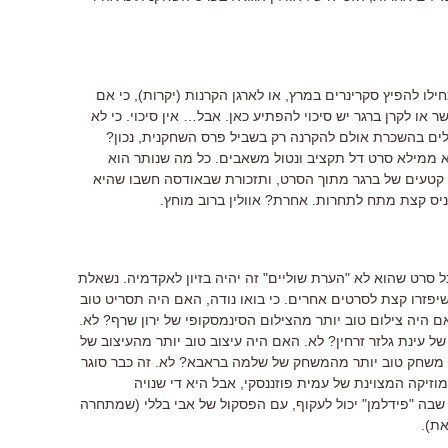
הנותנת" ו"2 בלילה" יתחילו להפיץ סקרינרים במרץ, או לארגן הקרנות (יקרות), כי אם
 או לקרן ברגר יש סיכוי להפתיע כאן. אבל… אין סיכוי. כי לא
ים בהשכרת אולם להקרנה רק בשביל פרס השחקנית, נכון?
סרטים ("2 בלילה") הוא ממילא סרט דל תקציב ונטול משאבים. כל מה שנותר הוא
עם קטעים של ברגר מתוך הסרט, ותזכורת שבאודסה חשבו שהיא
ניס קצת מתח לתחרות. אחרת? אוולין ברוב מוחץ.
כל סרט שהוא לא "הערת שוליים" זה יהיה בזיון לאקדמיה. נשאלת
זרו קצת לסרטים אחרים. כי בואו נודה, האם היה תסריט טוב
 היה צילום טוב יותר מהצילום הסינמסקופי של ירון שרף? לא.
 עינת גלזר זרחין? לא. האם היה עיצוב טוב יותר מהעיצוב של
 משחק טוב יותר מהמשחק של שלמה בראבא? לא. זה כבר סוגר
וזיקה המצוינת של עמית פוזננסקי, אבל היא די שנויה
 שבה "פידלמן" יכול לעקוף, עם הפסקול של אבי בללי (שמתחרה
ת).