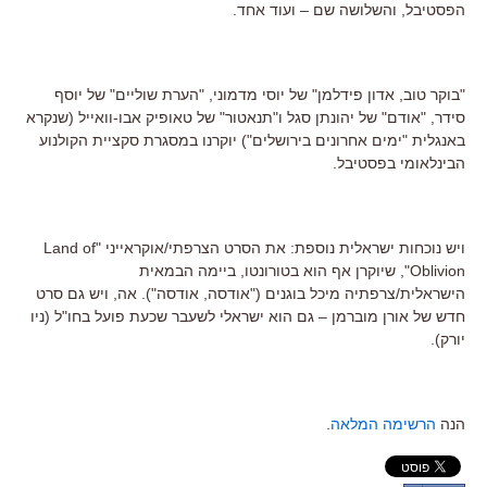
הפסטיבל, והשלושה שם – ועוד אחד.
"בוקר טוב, אדון פידלמן" של יוסי מדמוני, "הערת שוליים" של יוסף
סידר, "אודם" של יהונתן סגל ו"תנאטור" של טאופיק אבו-וואייל (שנקרא
באנגלית "ימים אחרונים בירושלים") יוקרנו במסגרת סקציית הקולנוע
הבינלאומי בפסטיבל.
ויש נוכחות ישראלית נוספת: את הסרט הצרפתי/אוקראייני "Land of
Oblivion", שיוקרן אף הוא בטורונטו, ביימה הבמאית
הישראלית/צרפתיה מיכל בוגנים ("אודסה, אודסה"). אה, ויש גם סרט
חדש של אורן מוברמן – גם הוא ישראלי לשעבר שכעת פועל בחו"ל (ניו
יורק).
הנה
הרשימה המלאה
.