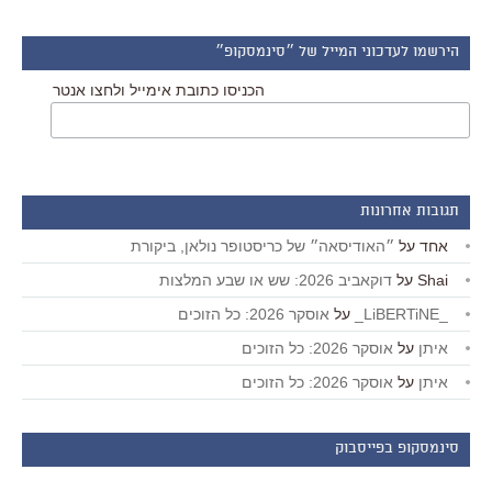
הירשמו לעדכוני המייל של ״סינמסקופ״
הכניסו כתובת אימייל ולחצו אנטר
תגובות אחרונות
אחד
על
״האודיסאה״ של כריסטופר נולאן, ביקורת
Shai
על
דוקאביב 2026: שש או שבע המלצות
_LiBERTiNE_
על
אוסקר 2026: כל הזוכים
איתן
על
אוסקר 2026: כל הזוכים
איתן
על
אוסקר 2026: כל הזוכים
סינמסקופ בפייסבוק