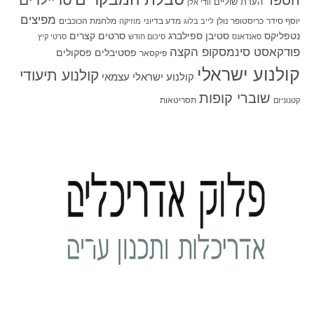
טריילרים
הספד
הערת שוליים
וודי אלן
מפיצים
יוסף סידר
כריסטופר נולן
מדע בדיוני
מלחמת הכוכבים
לייב בלוג
מוזיקה
סטיבן ספילברג
סרטים קצרים
נטפליקס
סאנדאנס
סיכום חודש
סרטי קיץ
פודקאסט סינמסקופ הקצה
פסטיבלים
פסקולים
פיקסאר
קולנוע ישראלי
קולנוע תיעודי
קולנוע ישראלי עצמאי
שוברי קופות
תסריטאות
קטנוניזם