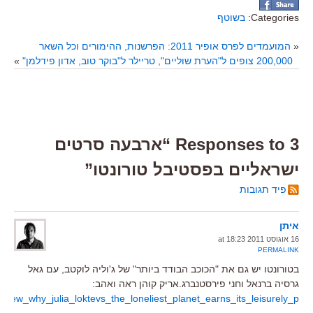
Categories:
בשוטף
«
המועמדים לפרס אופיר 2011: הפרשנות, ההימורים וכל השאר
200,000 צופים ל"הערת שוליים", טריילר ל"בוקר טוב, אדון פידלמן"
»
3 Responses to “ארבעה סרטים
ישראליים בפסטיבל טורונטו”
פיד תגובות
איתן
16 אוגוסט 2011 at 18:23
PERMALINK
בטורונטו יש גם את "הכוכב הבודד ביותר" של ג'וליה לוקטב, עם גאל
גרסיה ברנאל וחני פירסטנברג.אריק קוהן ראה ואהב:
review_why_julia_loktevs_the_loneliest_planet_earns_its_leisurely_p/