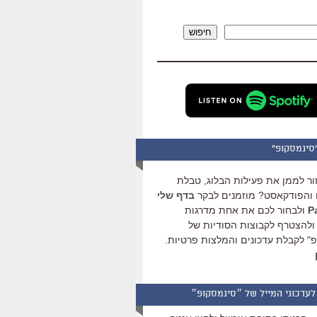
להגביר
או
חיפוש
להנמיך
עוצמת
שמע.
סינמסקופ"
ור לממן את פעילות הבלוג, טבלת
והפודקאסט? מוזמנים לבקר
בדף שלי
ולבחור לכם את אחת מדרגות
ולהצטרף לקבוצות הסודיות של
" לקבלת עדכונים והמלצות פרטיות.
לעדכוני המייל של ״סינמסקופ״