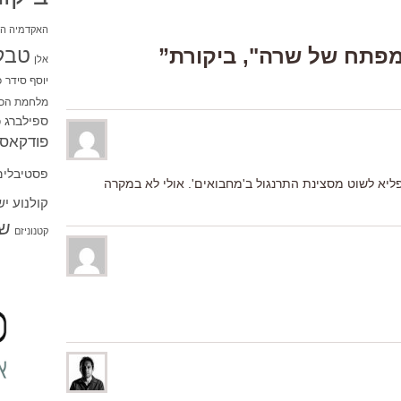
האקדמיה הי
טבל
אלן
יוסף סידר
כ
מלחמת הכו
ספילברג
ס
פודקאסט
פסטיבלים
א לשוט מסצינת התרנגול ב'מחבואים'. אולי לא במקרה
קולנוע י
שו
קטנוניזם