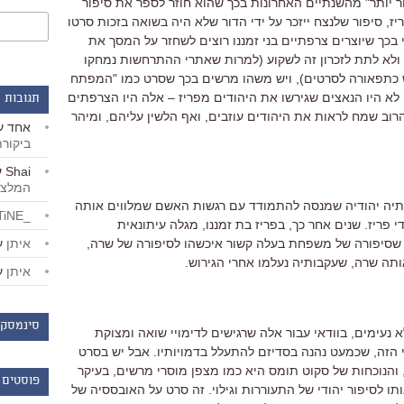
 יותר" מהשנתיים האחרונות בכך שהוא חוזר לספר את סיפור
ז, סיפור שלנצח ייזכר על ידי הדור שלא היה בשואה בזכות סרטו
וי בכך שיוצרים צרפתיים בני זמננו רוצים לשחזר על המסך את
ף, ולא לתת לזכרון זה לשקוע (למרות שאתרי ההתרחשות נמחקו
 כתפאורה לסרטים), ויש משהו מרשים בכך שסרט כמו "המפתח
א היו הנאצים שגירשו את היהודים מפריז – אלה היו הצרפתים
תגובות 
וב שמח לראות את היהודים עוזבים, ואף הלשין עליהם, ומיהר
אחד
ע
ביקור
Shai
ע
המלצו
יה יהודיה שמנסה להתמודד עם רגשות האשם שמלווים אותה
_LiBERTiNE_
פריז. שנים אחר כך, בפריז בת זמננו, מגלה עיתונאית
איתן
ע
שסיפורה של משפחת בעלה קשור איכשהו לסיפורה של שרה,
ותה שרה, שעקבותיה נעלמו אחרי הגירוש.
איתן
ע
סינמסקו
 נעימים, בוודאי עבור אלה שרגישים לדימויי שואה ומצוקת
י הזה, שכמעט נהנה בסדיזם להתעלל בדמויותיו. אבל יש בסרט
, והנוכחות של סקוט תומס היא כמו מצפן מוסרי מרשים, בעיקר
פוסטים 
תו לסיפור יהודי של התעוררות וגילוי. זה סרט על האובססיה של