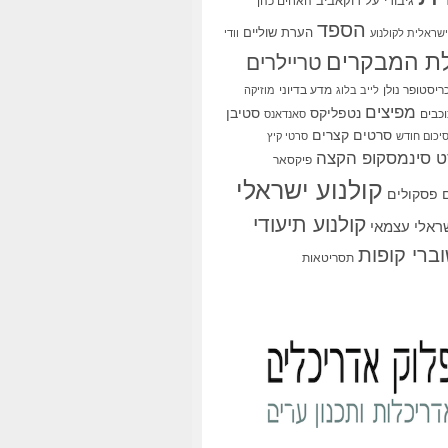
גיבורי על
דוקאביב
האחים כהן
הספד
הערת שוליים
שראלית לקולנוע
וודי
ת המבקרים
טריילרים
ריסטופר נולן
מדע בדיוני
לייב בלוג
מוזיקה
מפיצים
סטיבן
נטפליקס
כבים
סאנדאנס
סרטים קצרים
יכום חודש
סרטי קיץ
 סינמסקופ הקצה
פיקסאר
קולנוע ישראלי
פסקולים
קולנוע תיעודי
שראלי עצמאי
ברי קופות
תסריטאות