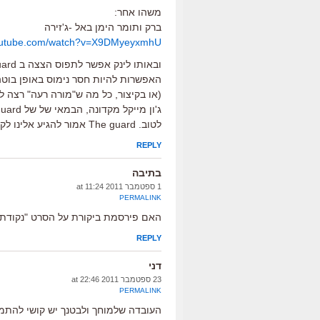
משהו אחר:
ברק ותומר הימן באל -ג'זירה
youtube.com/watch?v=X9DMyeyxmhU
האפשרות להיות חסר נימוס באופן בוטה,
(או בקיצור, כל מה ש"מורה רעה" רצה לע
לטוב. The guard אמור להגיע אלינו לקראת סוף ספטמבר. אני מסוקרן.
REPLY
בתיבה
1 ספטמבר 2011 at 11:24
PERMALINK
האם פירסמת ביקורת על הסרט "נקודת 
REPLY
דני
23 ספטמבר 2011 at 22:46
PERMALINK
העובדה שלמוחך ולבטנך יש קושי להתמו