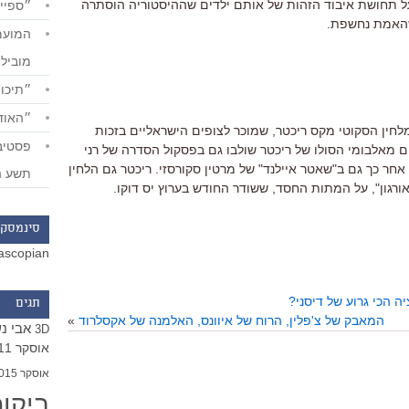
ל תחושת איבוד הזהות של אותם ילדים שההיסטוריה הוסתרה
״ספייד
האמת נחשפת.
מוביל
״תיכון
״האודי
חין הסקוטי מקס ריכטר, שמוכר לצופים הישראליים בזכות
 מאלבומי הסולו של ריכטר שולבו גם בפסקול הסדרה של רני
אחר כך גם ב"שאטר איילנד" של מרטין סקורסזי. ריכטר גם הלחין
תשע ה
ורגון", על המתות החסד, ששודר החודש בערוץ יס דוקו.
סינמסקו
ascopian
 הכי גרוע של דיסני?
תגים
המאבק של צ'פלין, הרוח של איוונס, האלמנה של אקסלרוד
»
אבי נ
3D
אוסקר 2011
אוסקר 2015
ביקו