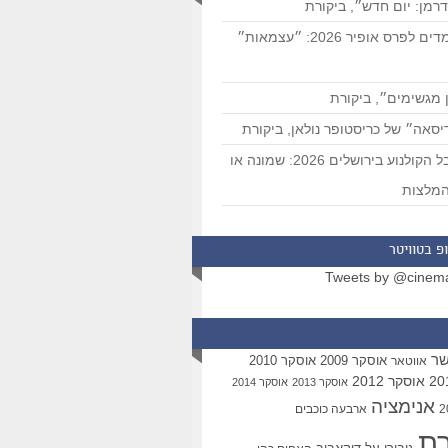
רמן: יום חדש״, ביקורת
המועמדים לפרס אופיר 2026: ״עצמאות״
 מגשימים״, ביקורת
סאה״ של כריסטופר נולאן, ביקורת
פסטיבל הקולנוע בירושלים 2026: שמונה או
מלצות
פ בטוויטר
Tweets by @cinem
שר
אוסקר 2009
אוסקר 2010
אווטאר
אוסקר 2012
אוסקר 2013
אוסקר 2014
אנימציה
ארבעה כוכבים
רת