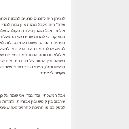
לו ניתן היה להכניס סרטים למכונה ולת
שרה" היה מקבל ממנה ציון גבוה למדי. ה
איל פו. אבל מנגנון ביקורת הקולנוע שלנו
במצוקה. כי למרות שהיו רגעי התפעלו
בפתיחת הסרט, פשוט בלתי נסבלות לצפי
לספוג או להתמודד עם הכל. כמו למשל 
אילולא נוכחותה הכמו-תמיד-מצוינת של
בשואה ובין ההווה של פריז בת ימינו 
בפשטנותה), הייתי נשבר כעבור עשר דקו
שקשה לי איתם.
אבל המשכתי. ובדיעבד, אני שמח על כך
עירבוב בין קיטש ובין אכזריות, ולמרו
לספק בסופו חתיכת קתרזיס נאה שאיכש