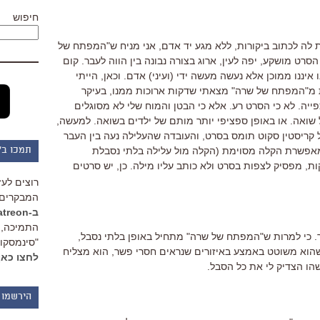
חיפוש
ת לה לכתוב ביקורות, ללא מגע יד אדם, אני מניח ש"המפתח של
סרט מושקע, יפה לעין, ארוג בצורה נבונה בין הווה לעבר. קום
 איננו ממוכן אלא נעשה מעשה ידי (ועיני) אדם. וכאן, הייתי
ת מ"המפתח של שרה" מצאתי שדקות ארוכות ממנו, בעיקר
יה. לא כי הסרט רע. אלא כי הבטן והמוח שלי לא מסוגלים
שואה. או באופן ספציפי יותר מותם של ילדים בשואה. למעשה,
 קריסטין סקוט תומס בסרט, והעובדה שהעלילה נעה בין העבר
שמאפשרת הקלה מסוימת (הקלה מול עלילה בלתי נסבלת
תמכו ב"
ת, מפסיק לצפות בסרט ולא כותב עליו מילה. כן, יש סרטים
רוצים לעז
המבקרים 
ב-Patreon
התמיכה, 
. כי למרות ש"המפתח של שרה" מתחיל באופן בלתי נסבל,
"סינמסקופ
ת שהוא משוטט באמצע באיזורים שנראים חסרי פשר, הוא מצליח
לחצו כאן
הו הצדיק לי את כל הסבל.
הירשמו 