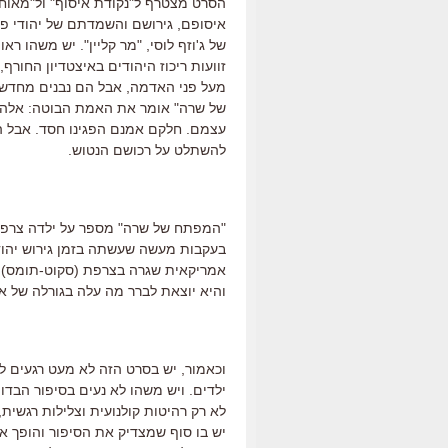
הסרט מצטרף ל"נקודת איסוף" ול"מאוחר
איסופם, גירושם והשמדתם של יהודי פרי
של ג'וזף לוסי, "מר קליין". יש משהו רא
זוועות ריכוז היהודים באיצטדיון החור
מעל פני האדמה, אבל הם נבנים מחדש
של שרה" אומר את האמת הבוטה: אלה ל
עצמם. חלקם אמנם הפגינו חסד. אבל הר
להשתלט על רכושם הנטוש.
"המפתח של שרה" מספר על ילדה צרפת
בעקבות מעשה שעשתה בזמן גירוש יהודי 
אמריקאית שגרה בצרפת (סקוט-תומס) 
והיא יוצאת לברר מה עלה בגורלה של א
וכאמור, יש בסרט הזה לא מעט רגעים לא
ילדים. ויש משהו לא נעים בסיפור הבדו
לא רק רהיטות קולנועית וצלילות רגשית
יש בו סוף שמצדיק את הסיפור והופך או