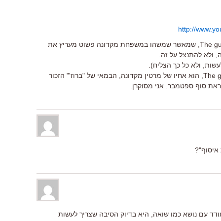
http://www.
ובאותו לינק אפשר לתפוס הצצה ב The guard, שמאשר שמשהו במשפחת מקדונה פשוט מעריץ את
 ולא להתנצל על זה.
שות, ולא כל כך הצליח).
ג'ון מייקל מקדונה, הבמאי של של The guard, הוא אחיו של מרטין מקדונה, הבמאי של "ברוז'" הזכור
איסוף"?
דד עם נושא כמו שואה, היא בדיוק הסיבה שצריך לעשות