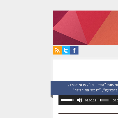
סינמסקופ 505: ״ספיידרמן״, פרסי אופיר,
בהפרעה״, ״לגמור את הלילה״
השתמש
01:00:12
00:
במקש
למעלה/למטה
כדי