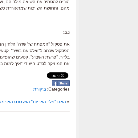
הורים להסתיר את השואה מילדיהם, וע
מהם, ותחושת השייכות שמתעוררת כש
נ.ב:
את פסקול "המפתח של שרה" הלחין המל
הפסקול שכתב ל"ואלס עם בשיר". קטעים
בלייר, "פרשת השבוע", קטעים שהופיעו 
את המוזיקה לסרט היעודי "איך למות בא
Categories:
ביקורת
«
האם "מלך האריות" הוא סרט האנימציה