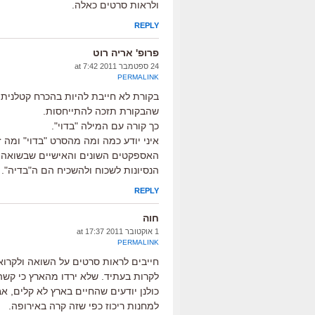
ולראות סרטים כאלה.
REPLY
פרופ' אריה רוט
24 ספטמבר 2011 at 7:42
PERMALINK
בקורת לא חייבת להיות בהכרח קטלנית ו
שהבקורת תזכה להתייחסות.
כך קורה עם המילה "בדוי".
איני יודע כמה ומה מהסרט "בדוי" ומה
האספקטים השונים והאישיים שבשואה ש
הנסיונות לשכוח ולהשכיח הם ה"בדיה".
REPLY
חוה
1 אוקטובר 2011 at 17:37
PERMALINK
חייבים לראות סרטים על השואה ולקרוא
לקרות בעתיד. שלא ירדו מהארץ כי קשה 
כולנן יודעים שהחיים בארץ לא קלים, א
למחנות ריכוז כפי שזה קרה באירופה.