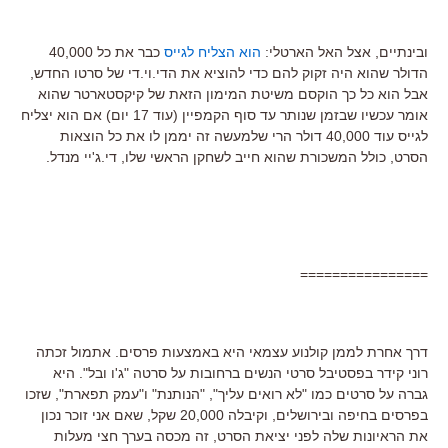
ובינתיים, אצל האל הארטלי:
הוא הצליח לגייס
כבר את כל 40,000
הדולר שהוא היה זקוק להם כדי להוציא את הדי.וי.די של סרטו החדש,
אבל הוא כל כך הוקסם משיטת המימון הזאת של קיקסטארטר שהוא
אומר עכשיו שבזמן שנותר עד סוף הקמפיין (עוד 17 יום) אם הוא יצליח
לגייס עוד 40,000 דולר הרי שלמעשה זה יממן לו את כל הוצאות
הסרט, כולל המשכורת שהוא חייב לשחקן הראשי שלו, די.ג'יי מנדל.
================
דרך אחרת לממן קולנוע עצמאי היא באמצעות פרסים. אתמול זכתה
רוני קידר בפסטיבל סרטי הנשים ברחובות על סרטה "ג'ו ובל". היא
גברה על סרטים כמו "לא רואים עליך", "הנותנת" ו"עמק תפארת", שזכו
בפרסים בחיפה ובירושלים, וקיבלה 20,000 שקל, שאם אני זוכר נכון
את הראיונות שלה לפני יציאת הסרט, זה מכסה בערך חצי מעלות