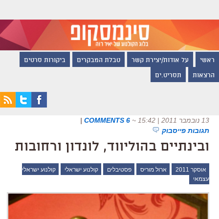
ראשי
על אודות/יצירת קשר
טבלת המבקרים
ביקורות סרטים
הרצאות
תסריט.ים
13 נובמבר 2011 | 15:42
~
6 COMMENTS
|
תגובות פייסבוק
ובינתיים בהוליווד, לונדון ורחובות
אוסקר 2011
ארול מוריס
פסטיבלים
קולנוע ישראלי
קולנוע ישראלי
עצמאי