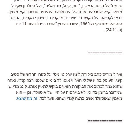
טיימס" על סרטו הראשון, "בוב, קרול, טד ואליס", ועל הטלפון שקיבל
מפולין קייל שמרגיעה אותו שלדעת ולדעת עמיתיה סרטו דווקא מצוין,
כדאי לקריאה, על הקשר בין יוצרים ומבקרים. ובצירוף מקרים, הסרט
הזה של מזורסקי מ-1969, ישודר בערוץ "הוט פריים" בעוד 11 יום
(ב-24.11).
===============
וארול מוריס כתב ביקורת ל"ניו יורק טיימס" על ספרו החדש של סטיבן
קינג, העוסק בחייו של לי הארווי אוסוולד בימים שלפני רצח קנדי, ואחרי
שהוא גמר לכתוב את הביקורת הוא גם ביקש לראיין אותו. קינג מדגיש
שמדובר ברומן בדיוני, לא ביגרםיה על חייו של אוסוולד, וכן – הוא
מאמין שאוסוולד אשם ברצח קנדי ושהוא פעל לבד.
זה מה שיצא
.
===============