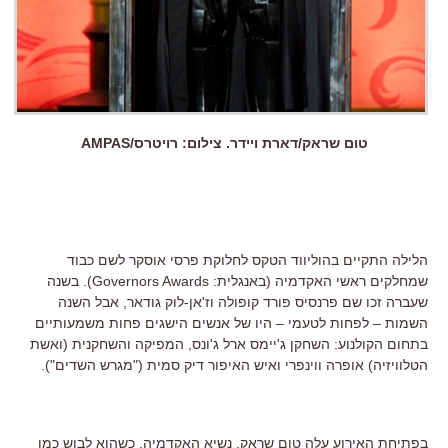
טום שראק/דארת ויידר. צילום: רויטרס/AMPAS
הלילה התקיים בהוליווד הטקס לחלוקת פרסי אוסקר לשם כבוד
שמחלקים ראשי האקדמיה (באנגלית: Governors Awards). בשנה
שעברה זכו שם פרנסיס פורד קופולה וז'אן-לוק גודאר, אבל השנה
השמות – לפחות לטעמי – היו של אנשים הישגים פחות משמעותיים
בתחום הקולנוע: השחקן ג'יימס ארל ג'ונס, המפיקה והשחקנית (ואשת
הטלוויזיה) אופרה ווינפרי ואיש האיפור דיק סמית ("מגרש השדים").
בפתיחת האירוע עלה טום שראק, נשיא האקדמיה, כשהוא לבוש כמו