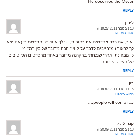
He deserves the Oscar
REPLY
לירון
13 נובמבר 2011 at 19:27
PERMALINK
יאיר, אם כבר מסכמים את רחובות, יש לך איזושהי התרשמות (אם יצא
לך לראות) מ"חייבים לדבר על קווין" הכה מדובר של לין רמזי ?
כי מבחינתי אחרי שנכחתי בהקרנה מדובר באחד מהסרטים הכי טובים
של השנה הקרובה..
REPLY
רון
13 נובמבר 2011 at 19:52
PERMALINK
people will come ray….
REPLY
קמרלינג
13 נובמבר 2011 at 20:09
PERMALINK