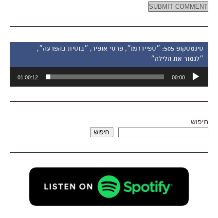
סינמסקופ 505: ״ספיידרמן״, פרסי אופיר, ״בוסית בהפרעה״,
״לגמור את הלילה״
נגן
01:00:12
00:00
אודיו
חיפוש
חיפוש