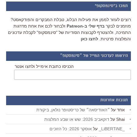
תמכו ב"סינמסקופ"
רוצים לעזור לממן את פעילות הבלוג, טבלת המבקרים והפודקאסט?
מוזמנים לבקר
בדף שלי ב-Patreon
ולבחור לכם את אחת מדרגות
התמיכה, ולהצטרף לקבוצות הסודיות של "סינמסקופ" לקבלת עדכונים
והמלצות פרטיות.
לחצו כאן
הירשמו לעדכוני המייל של ״סינמסקופ״
הכניסו כתובת אימייל ולחצו אנטר
תגובות אחרונות
אחד
על
״האודיסאה״ של כריסטופר נולאן, ביקורת
Shai
על
דוקאביב 2026: שש או שבע המלצות
_LiBERTiNE_
על
אוסקר 2026: כל הזוכים