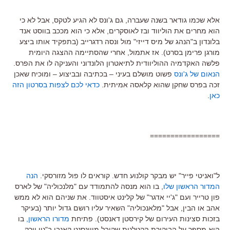
אלא שכמו גודאר בשנה שעברה, גם ג'ונס לא הגיע לטקס, אבל לא כי
הוא מחרים את הוליווד ובז לאוסקרים, אלא כי הוא מככב בווסט אנד
בלונדון ב"הנהג של מיס דייזי" מול ונסה רדגרייב (בתפקיד אותו ביצע
מורגן פרימן בסרט). אז אתמול, אחרי שהסתיימה ההצגה היומית
פלשה האקדמיה ההוליוודית לתיאטרון הלונדוני והעניקה לו את הפרס.
הנאום של ג'ונס
פשוט מושלם בעיני – בכתיבה ובביצוע – ומוכיח שאכן
זכה בפרס שחקן שהוא קלאסה אמיתית.
כדאי לכם לצפות בסרטון הזה
כאן
.
=================
ל"ואניטי פייר" יש מבקר קולנוע חדש. קוראים לו פול מזורסקי.
הנה
המדור הראשון שלו
, בו הוא מנסה להתמודד עם "מלנכוליה" של לארס
פון טרייר ועם "ג'יי אדגר" של קלינט איסטווד. את שניהם הוא לא ממש
אהב או הבין, אבל "מלאנכוליה" השאיר עליו רושם גדול יותר (בעיקר
בזכות סצינות העירום של קירסטן דאנסט). פתיחת
מדורו הראשון,
בו
הוא מספר על הביקורת הקטלנית שקיבל מווינסנט קאנבי ב"ניו יורק