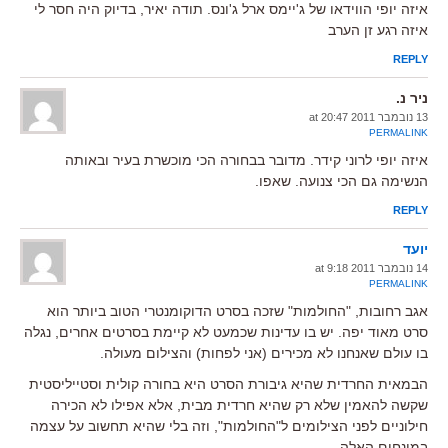
איזה יופי הווידאו של ג'יימס ארל ג'ונס. תודה יאיר, בדיוק היה חסר לי
איזה רגע זן הערב
REPLY
ניר נ.
13 נובמבר 2011 at 20:47
PERMALINK
איזה יופי לרוני קידר. מדובר בבחורה הכי מוכשרת בעיר ובאותה
הנשימה גם הכי צנועה. שאפו.
REPLY
יועד
14 נובמבר 2011 at 9:18
PERMALINK
אגב רחובות, "החולמות" שזכה בסרט הדוקומנטרי הטוב ביותר הוא
סרט מאוד יפה. יש בו עדינות שכמעט לא קיימת בסרטים אחרים, נגלה
בו עולם שאנחנו לא מכירים (אני לפחות) והצילום מעולה.
הבמאית החרדית שהיא גיבורת הסרט היא בחורה קולית וסטייליסטית
שקשה להאמין שלא רק שהיא חרדית מבית, אלא אפילו לא הכירה
חילוניים לפני הצילומים ל"החולמות", וזה בלי שהיא תחשוב על עצמה
במונחים האלה.