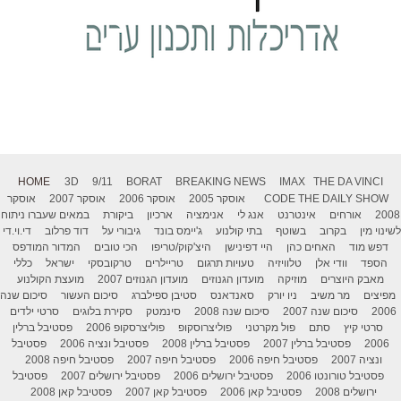
HOME
3D
9/11
BORAT
BREAKING NEWS
IMAX
THE DA VINCI
THE DAILY SHOW
CODE
אוסקר 2005
אוסקר 2006
אוסקר 2007
אוסקר
2008
אורחים
אינטרנט
אנג לי
אנימציה
ארכיון
ביקורת
במאים שעברו ניתוח
לשינוי מין
בקרוב
בשוטף
בתי קולנוע
ג'יימס בונד
גיבורי על
דוד פרלוב
די.וי.די
דפש מוד
האחים כהן
היי דפינישן
היצ'קוק/טריפו
הכי טובים
המדור המודפס
הספד
וודי אלן
טלוויזיה
טעויות תרגום
טריילרים
טרקובסקי
ישראל
כללי
מאבק היוצרים
מוזיקה
מועדון הגנוזים
מועדון הגנוזים 2007
מועצת הקולנוע
מפיצים
מר משיב
ניו יורק
סאנדאנס
סטיבן ספילברג
סיכום העשור
סיכום שנה
2006
סיכום שנה 2007
סיכום שנה 2008
סינמטק
סקירת בלוגים
סרטי ילדים
סרטי קיץ
סתם
פול מקרטני
פוליצרוסקופ
פוליצרסקופ 2006
פסטיבל ברלין
2006
פסטיבל ברלין 2007
פסטיבל ברלין 2008
פסטיבל ונציה 2006
פסטיבל
ונציה 2007
פסטיבל חיפה 2006
פסטיבל חיפה 2007
פסטיבל חיפה 2008
פסטיבל טורונטו 2006
פסטיבל ירושלים 2006
פסטיבל ירושלים 2007
פסטיבל
ירושלים 2008
פסטיבל קאן 2006
פסטיבל קאן 2007
פסטיבל קאן 2008