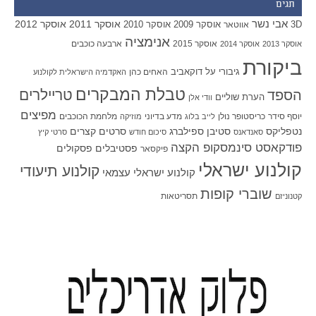
תגים
אבי נשר
אוסקר 2011
אוסקר 2012
אוסקר 2009
אוסקר 2010
3D
אווטאר
אנימציה
אוסקר 2015
ארבעה כוכבים
אוסקר 2013
אוסקר 2014
ביקורת
גיבורי על
דוקאביב
האחים כהן
האקדמיה הישראלית לקולנוע
טבלת המבקרים
טריילרים
הספד
הערת שוליים
וודי אלן
מפיצים
יוסף סידר
כריסטופר נולן
מדע בדיוני
מלחמת הכוכבים
לייב בלוג
מוזיקה
סטיבן ספילברג
סרטים קצרים
נטפליקס
סאנדאנס
סיכום חודש
סרטי קיץ
פודקאסט סינמסקופ הקצה
פסטיבלים
פסקולים
פיקסאר
קולנוע ישראלי
קולנוע תיעודי
קולנוע ישראלי עצמאי
שוברי קופות
תסריטאות
קטנוניזם