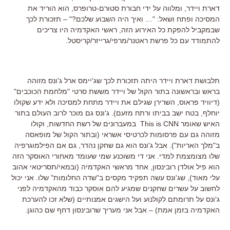
דארת ויידר, ומלווה על ידי חבורת סטורם-טרופרס, הוא הוריד את
המסיכה ופתח ושאל: "… ואיך היה השבוע שלכם?" – תזכורת לכך
שבמקביל להפקת כל האירוע הזה, ראשי האקדמיה היו צריכים
להתמודד עם כל פרשת ראטנר/מרפי/גרייזר/קריסטל.
תלבושת דארת ויידר היתה תזכורת לכך שג'יימס ארל ג'ונס מזוהה
בראש ובראשונה בתור הקול של ויידר מששת סרטי "מלחמת הכוכבים"
(דיוויד פראוס, השרירן שגילם את ויידר מתחת למסיכה ולא ידע שקולו
יוחלף, בטח ישב בביתו ורתח מזעם). ג'ונס גם מוכר לרוב העולם בתור
האיש שאומר This is CNN במעברונים של רשת החדשות, וקולו
מזוהה גם עם פרסומות לכרטיסי אשראי (ובתור הקול של מופאסה
ב"מלך האריות"). אבל ג'ונס הוא גם שחקן נהדר, גם אם הפילמוגרפיה
שלו מצומצמת למדי. אני די משוכנע שמי שעומד מאחורי האוסקר הזה
הוא פיל אולדן רובינסון, אחד מראשי האקדמיה (ובמאי/תסריטאי אהוב
עלי מאוד), שג'ונס עשה תפקיד מקסים ב"שדה החלומות" שלו. אני יכול
לחשוב על עשרים שחקנים שמגיע להם אוסקר כבוד מהאקדמיה לפני
ג'ונס על תרומתם לקולנוע ועל הישגים אמנותיים (שלא זכו להערכת
האקדמיה בזמן אמת) – אבל אני מעריך שרובינסון דחף שם כהוגן.