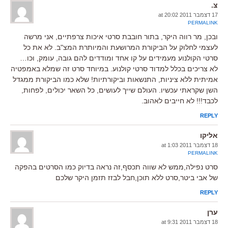
צ.
17 דצמבר 2011 at 20:02
PERMALINK
ובכן, מר רווה היקר, בתור חובבת סרטי איכות צרפתיים, אני מרשה
לעצמי לחלוק על הביקורת המרושעת והמיותרת המצ"ב. לא את כל
סרטי הקולנוע מעמידים על קו אחד ומודדים להם גובה, עומק, וכו…
לא צריכים בכלל למדוד סרטי קולנוע. במיוחד סרט זה שמלא באמפטיה
אמיתית ללא ציניות, התנשאות וביקורתיות! שלא כמו הביקורת ממגדל
השן שקראתי עכשיו. העולם שייך לעושים, כל השאר יכולים, לפחות,
לכבד!!! לא חייבים לאהוב.
REPLY
אליקו
18 דצמבר 2011 at 1:03
PERMALINK
סרט נפילה,ממש לא שווה תכסף,זה נראה בדיוק כמו הסרטים בהפקה
של אבי ביטר,סרט ללא תוכן,חבל לבזז תזמן היקר שלכם
REPLY
ערן
18 דצמבר 2011 at 9:31