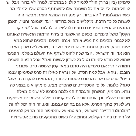
סימיקו (ציון ברוך) הולך ללמוד קולנוע במתנ"ס. למה? לא ברור. אבל יש
לו חלומות: לגייס את כל השכונה שלו להשתתף בסרט שלו. למה? מה
פשר המגלומניה? לא ברור. רק מנקודת המוצא הזאת אפשר היה
לעשות כל כך הרבה, מ"קליעים מעל ברודוויי" ועד "שמונה וחצי", האמן
התמים שהחיים הציניים נדחפים לו ליצירה, לחלום. אבל "סימיקו
הקטן" כושל פעמיים. בפעם הראשונה ביצירת הדמות הראשית שאנחנו
לא לגמרי מבינים מה מניע אותה. אנחנו רואים ומבינים שהוא במאי
איום ונורא, אז מן הסתם משהו פנימי בוער בו, שהוא לא כשרון. האם
הוא אד ווד הישראלי, יוצר שכה להוט לשתף את העולם בעולמו הפנימי
שהוא לא מודע להיותו נטול כל כשרון לעשות זאת? אבל הבעיה השניה
חמורה יותר: אם סימיקו היה סתם במאי קטן שעושה סרט שכונתי
חובבני, ניחא. אבל למה הסרט עליו נראה כאילו זה סרט שסימיקו עצמו
ביים? סרט שנראה כמו סרט קסטות שכונתי, המתאים להקרנה במעגל
סגור? כלומר, על פי הסטנדרטים שהסרט מציג, סימיקו אינו במאי כה
נורא. הבימוי, המשחק והעמדת המצלמה בסרטו לא שונים מאלה
שבסרט שעליו. וכך אנחנו זוכים להשתקפות כפולה: השחקנים משחקים
רע לא רק בתוך הסרט, אלא גם בחיים עצמם. וואו, זה היה יכול להיות
"מולהולנד דרייב" הישראלי, הפוטנציאל שהסיפור הזה מחזיק להגיגים
על החיים בתוך הקולנוע ומחוצה לו פשוט מתפקעים מרוב אפשרויות.