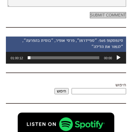
סינמסקופ 505: ״ספיידרמן״, פרסי אופיר, ״בוסית בהפרעה״,
״לגמור את הלילה״
נגן
01:00:12
00:00
אודיו
חיפוש
חיפוש