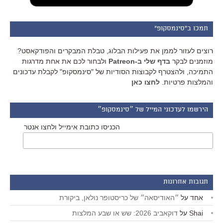
תמכו ב"סינמסקופ"
רוצים לעזור לממן את פעילות הבלוג, טבלת המבקרים והפודקאסט?
מוזמנים לבקר
בדף שלי ב-Patreon
ולבחור לכם את אחת מדרגות
התמיכה, ולהצטרף לקבוצות הסודיות של "סינמסקופ" לקבלת עדכונים
והמלצות פרטיות.
לחצו כאן
הירשמו לעדכוני המייל של ״סינמסקופ״
הכניסו כתובת אימייל ולחצו אנטר
תגובות אחרונות
אחד
על
״האודיסאה״ של כריסטופר נולאן, ביקורת
Shai
על
דוקאביב 2026: שש או שבע המלצות