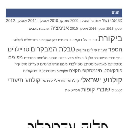
תגים
אבי נשר
אוסקר 2011
אוסקר 2012
אוסקר 2009
אוסקר 2010
3D
אווטאר
אנימציה
אוסקר 2015
ארבעה כוכבים
אוסקר 2013
אוסקר 2014
ביקורת
גיבורי על
דוקאביב
האחים כהן
האקדמיה הישראלית לקולנוע
טבלת המבקרים
טריילרים
הספד
הערת שוליים
וודי אלן
מפיצים
יוסף סידר
כריסטופר נולן
מדע בדיוני
מלחמת הכוכבים
לייב בלוג
מוזיקה
סטיבן ספילברג
סרטים קצרים
נטפליקס
סאנדאנס
סיכום חודש
סרטי קיץ
פודקאסט סינמסקופ הקצה
פסטיבלים
פסקולים
פיקסאר
קולנוע ישראלי
קולנוע תיעודי
קולנוע ישראלי עצמאי
שוברי קופות
תסריטאות
קטנוניזם