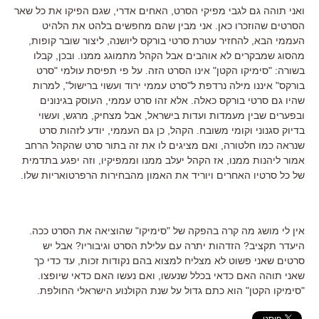
ואני תוהה גם לגבי מפיקי הסרט, האחים אדרי, שגם הפיקו את כל שאר
הסרטים שהוזכרו כאן. אני מבין שהם מחפשים בלהט את הלהיט
העממי הבא, להחזיר עטרת סרטי בורקס ליושנה, ליצור שובר קופות,
מהסוג שמבקרים לא אוהבים אבל הקהל מתמוגג ממנו. ובכן, קבלו
בשורה: "סימיקו הקטן" אינו הסרט הזה. על פי תפיסת עולמי "סרט
בורקס" איננו מילה נרדפת ל"סרט עממי ירוד ועשוי ברישול", למרות
שהיו גם סרטי בורקס כאלה. אלא זהו סרט עממי, העוסק בגינונים
ובפערים שבין מעמדות ועדות בישראל, אבל מצחיק, מרגש, ועשוי
בדיוק סגנוני וקומי משובח. הקהל, כן גם העממי, יודע לזהות סרט
שנראה כמו חלטורה, ואם מציגים לו את זה בתור סרט שהקהל הרחב
אמור ליהנות ממנו, אז הקהל יעלב ממנו וממפיקיו, וזה יפגע בתדמית
של כל סרטיו האחרים ויוריד את האמון מהבחירות הרפרטואריות שלו.
אין לי מושג מה קרה בהפקה של "סימיקו" שהוציאה את הסרט ככה.
היעדר תקציב? הזדהות יתרה עם עלילת הסרט וגיבוריו? אבל יש
סרטים שאני פשוט לא מצליח למצוא בהם נקודות זכות, עד כדי כך
שאני תוהה האם כדאי בכלל שנעשו, ואם נעשו האם כדאי שיופצו.
"סימיקו הקטן" הוא כתם גדול על שנת הקולנוע הישראלי החולפת.