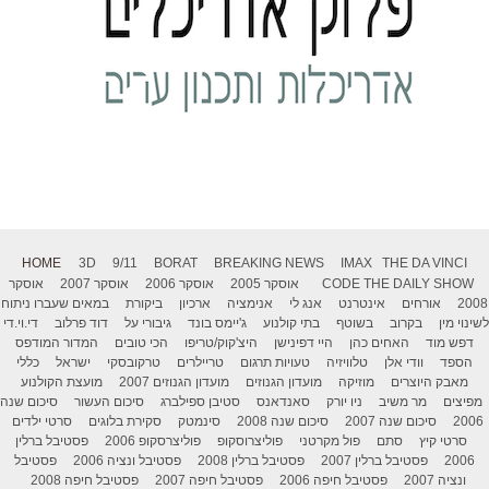
HOME
3D
9/11
BORAT
BREAKING NEWS
IMAX
THE DA VINCI
THE DAILY SHOW
CODE
אוסקר 2005
אוסקר 2006
אוסקר 2007
אוסקר
2008
אורחים
אינטרנט
אנג לי
אנימציה
ארכיון
ביקורת
במאים שעברו ניתוח
לשינוי מין
בקרוב
בשוטף
בתי קולנוע
ג'יימס בונד
גיבורי על
דוד פרלוב
די.וי.די
דפש מוד
האחים כהן
היי דפינישן
היצ'קוק/טריפו
הכי טובים
המדור המודפס
הספד
וודי אלן
טלוויזיה
טעויות תרגום
טריילרים
טרקובסקי
ישראל
כללי
מאבק היוצרים
מוזיקה
מועדון הגנוזים
מועדון הגנוזים 2007
מועצת הקולנוע
מפיצים
מר משיב
ניו יורק
סאנדאנס
סטיבן ספילברג
סיכום העשור
סיכום שנה
2006
סיכום שנה 2007
סיכום שנה 2008
סינמטק
סקירת בלוגים
סרטי ילדים
סרטי קיץ
סתם
פול מקרטני
פוליצרוסקופ
פוליצרסקופ 2006
פסטיבל ברלין
2006
פסטיבל ברלין 2007
פסטיבל ברלין 2008
פסטיבל ונציה 2006
פסטיבל
ונציה 2007
פסטיבל חיפה 2006
פסטיבל חיפה 2007
פסטיבל חיפה 2008