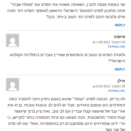
אני באמת מנסה להבין. כשאתה משווה את הסרט עם "סאלח שבתי"
אתה מתכוון לסרט למועמד הישראלי הראשון לאוסקר הסרט הזר וזוכה
פרס גלובוס הזהב לסרט הזר הטוב ביותר, נכון?
REPLY
מישהו
19 דצמבר 2011 at 1:38
PERMALINK
ולאחת הסרטים הטובים והמרגשים שעדיין עובדים בתולדות הקולנוע
הישראלי?
REPLY
אילן
20 דצמבר 2011 at 0:34
PERMALINK
לא בדיוק. הכוונה לסרט "עממי" שהוא בעצם ניסיון חינני להסביר כמה
המזרחים הם אומנם נחותים, אבל יש להם לב וכוונות טובות. נביא את
אורי גבריאל שיעשה קצת עבריין עם לב טוב, ואת ציון ברוך שיעשה
קצת חמודי מהשכונות, והנה מצאנו גם איזה חומוסיה בתור לוקיישן, כי
הרי ידוע שמזרחים היום מסתובבים רק בחומוסיות, ואולי יצא לנו סרט
של אבי נשר.