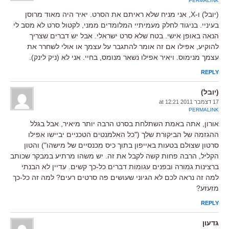
PERMALINK
(יובל) ו-X, אני מניח שלא ראיתם את הסרט. יאיר היה מאוד מרוסן
בעיניי. בניגוד לחלק מעמיתיי המלומדים ממני, לקטול סרט לא מסב לי
הנאה באופן אישי. בטח שלא סרט ישראלי. אבל יש דברים שצריך
להוקיע, אפילו אם זה אומר להתגבר על עצמך או אולי לשחרר את
עצמך מנימוס. ויאיר אפילו נשאר מנומס, בחיי. אני לא (ניק לינק).
REPLY
(יובל)
17 דצמבר 2011 at 12:21
PERMALINK
אורון, אתה באמת השתלחת בסרט הרבה יותר מיאיר, אבל בגלל
ההגזמה של הביקורת שלך ("כל האלמנטים הטכניים יביישו אפילו
סרטון שצולם בטעות באייפון בתוך כיס מכנסיים של מישהו") והטון
הקליל, הרבה פחות קשה לקבל את זה. יש משהו מרתיע במבקר שכותב
ברצינות גמורה ובפנים עגומות דברים כל-כך קשים. עדיין לא הבנתי
למה זה נראה לכם לא הגיוני שעושים פה סרטים רעים? למה זה כל-כך
מזעזע?
REPLY
גדעון