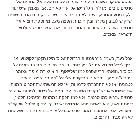
הסטטיסטיקה משובחת למדי ועומדת לערכת על כ-25 אחוזים של
סרטים טובים. אז לא, הגל הישראלי עוד לא תם, אני מאמין שיש עוד
דלק במנוע ומספיק כשרון לעוד כמה שנים של הברקות בסגנונות שונים,
ושרק שילוב בין מקרה ובין תוכנית הפצה מעט מחופפת הוציא את
סרטים האלה בזה אחר זה והחזיר לרחוב את המירמור שהקולנוע
הישראלי מאכזב.
אבל כעת, כשמגיע "הפנטזיה הגדולה של סימיקו הקטן" לקולנוע, אני
צריך לכייל מחדש את כל ביקורותיי. כי אם מציבים את הדירוגים על
בסיס השוואתי, הרי שסרט כמו "פלייאוף" הוא יצירת מופת עצומה
ביחס ל"סימיקו". פתאום הביקורת שלי על "אחותי היפה" נראית
קטנונית. אז לא התחברתי לדמויות, אז לא הרגשתי שהתסריט ממצה
את הפוטנציאל של נקודת המוצא. אח, חיים של פינוק. לפחות אלה היו
סרטים שנראו כמו סרטים, ולא כמו הפקה במתנ"ס. "סימיקו הקטן",
לעומת זאת, הוא באמת מסג הסרטים שכבר קיוויתי (ויחלתי) שהקולנוע
הישראלי למד להתבגר ממנו: סרט שבו כל פריים נראה כה מרושל שזה
לא רק מביך, זה עצוב.