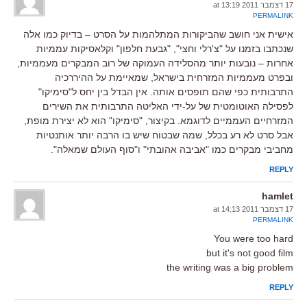
17 דצמבר 2011 at 13:19
PERMALINK
אישית אני חושב שהביקורות המתלהמות על הסרט – בדיוק כמו אלה
שנכתבו בזמנו על "צ'רלי וחצי", "גבעת חלפון" וקלאסיקות עממיות
אחרות – נובעות יותר מהסלידה העמוקה של רוב המבקרים מעממיות,
ובפרט מעממיות המזרחית בישראל, שמאיימת על ההיררכיה
התרבותית כפי שהם תופסים אותה. אין הבדל בין יחס ל"סימיקו"
לפסילה האוטומטית של על-ידי האליטה התרבותית את השירים
המזרחיים העממיים לדוגמא. בקיצור, "סימיקו" הוא לא יצירת מופת,
אבל סרט לא רע בכלל, שמה שבטוח שיש בו הרבה יותר אותנטיות
מחביבי מבקרים כמו "אביבה אהובתי" ו"סוף העולם שמאלה".
REPLY
hamlet
17 דצמבר 2011 at 14:13
PERMALINK
You were too hard
but it's not good film
the writing was a big problem
REPLY