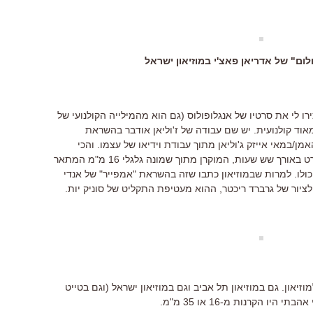
ום" של אדריאן פאצ'י במוזיאון ישראל
ו לי את סרטיו של אנגלופולוס (גם הוא מהמילייה הקולנועי של
אוד קולנועית. יש שם עבודה של ז'וליאן אודבר בהשראת
מן/במאי אייזק ג'וליאן מתוך עבודת וידיאו של עצמו. והכי
אהבתי את "סרט נר" של ג'ונתן מונק, סרט באורך שש שעות, המוקרן מתוך שמונה גלגלי 16 מ"מ המתאר
ולו. למרות שבמוזיאון כתבו שזה בהשראת "אמפייר" של אנדי
י לציור של גרברד ריכטר, ההוא מעטיפת התקליט של סוניק יות.
וזיאון. גם במוזיאון תל אביב וגם במוזיאון ישראל (וגם בטייט
יו הקרנות מ-16 או 35 מ"מ.