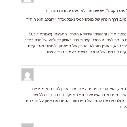
פנס הקסם", יש שם עוד לא מעט עבודות נהדרות.
טיוב דרך הערוץ של מוספילמס (אבל אנדריי רובלב הוא היחיד
וגם: צפיתי באנדריי רובלב לא מזמן בסינמטק חולון והרגשתי שדווקא הפרק "החגיגה" (שמתחיל כ50
יותר לצפייה כסרט קצר ולגירוי ראשון לקולנוע של טרקובסקי.
פור ספציפי נורא, באופן מופלא. הפרק של הפעמון, לעומת זאת, קצת
רקים קודמים של הסרט, בשביל לעמוד בפני עצמו.
חמה, הוא הרים יפה יפה את נעורי איוון לטובת אימפריית
ון מניח את ראשו על כתפי המפקדים ונרדם, ובכלל שני
תלבטים עם להמר על חייו חוזר. הסיום עם איוון על חוף הים
קות.