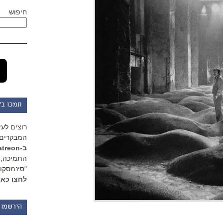
חיפוש
תמכו ב"
רוצים לעז
המבקרים 
ב-Patreon
התמיכה, 
"סינמסקופ
לחצו כאן
הירשמו 