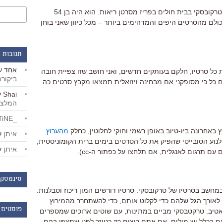
היום, 29.12, לפני 25 שנים מת אנדריי טרקובסקי בבית חולים בפריז מסרטן ריאות. הוא היה בן 54
ולם מהסרטים היפים והמדהימים ביותר – מכל כיוון שאני בוחן
תגובות 
אחד
ע
 כל סרטיו, חלקם בעותקים חדשים, ואני חושב שזו צפיית חובה
ביקור
ם כל כי מסופקני אם מבחינה ויזואלית תמצאו מקבץ סרטים כה
Shai
ע
המלצו
_LiBERTiNE_
אחרונה ביו-טיוב באופן רשמי וחוקי לחלוטין, כחלק
מהערוץ
איתן
ע
ולנוע הסובייטי שהפיק את כל הסרטים בימים ברית הקומוניסטית,
איתן
ע
עם תרגום לאנגלית, אם תלחצו על כפתור ה-cc).
סינמסקו
במחשב בסרטיו של טרקובסקי. סרטיו דורשים המון ריכוז וסבלנות.
לאורך הגל שלהם כדי לקלוט אותם, כדי להשתחרר מהמירוץ
פוסטים 
אטיב. טרקטבסקי מביים במתינות, עם שוטים ארוכים שמספרים
אם בכלל יש מילים. אם אתם רוצים רק כטיזר לפני שתצפו בהם