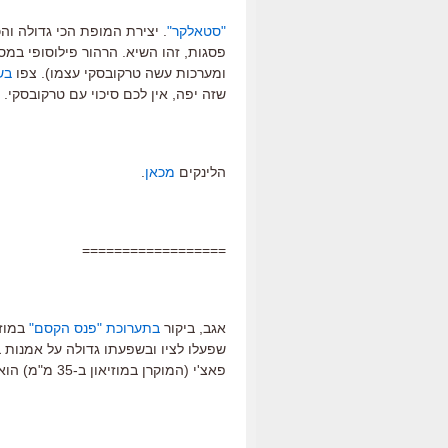
"סטאלקר"
. יצירת המופת הכי גדולה וה
פסגות, זהו השיא. הרהור פילוסופי במס
ומערכות עשה טרקובסקי עצמו). צפו
בש
שזה יפה, אין לכם סיכוי עם טרקובסקי.
הלינקים
מכאן
.
==================
אגב, ביקור
בתערוכת "פנס הקסם"
במוזי
שפעלו לציו ובשפעתו גדולה על אמנות ב
פאצ'י (המוקרן במוזיאון ב-35 מ"מ) הוא הרחבה לשוט מפורש מתוך "מראה".