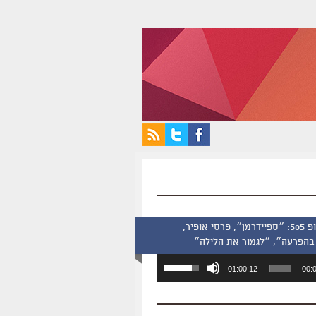
סינמסקופ 505: ״ספיידרמן״, פרסי אופיר,
בהפרעה״, ״לגמור את הלילה״
השתמש
01:00:12
00:
במקש
למעלה/למטה
כדי