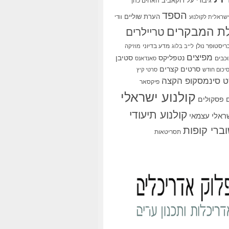
גיבורי על
דוקאביב
האחים כהן
הספד
הערת שוליים
שראלית לקולנוע
וודי
ת המבקרים
טריילרים
ריסטופר נולן
מדע בדיוני
לייב בלוג
מוזיקה
מפיצים
סטיבן
נטפליקס
כבים
סאנדאנס
סרטים קצרים
יכום חודש
סרטי קיץ
 סינמסקופ הקצה
פיקסאר
קולנוע ישראלי
פסקולים
קולנוע תיעודי
שראלי עצמאי
ברי קופות
תסריטאות