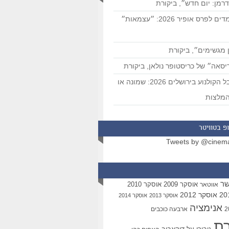
רמן: יום חדש״, ביקורת
המועמדים לפרס אופיר 2026: ״עצמאות״
 מגשימים״, ביקורת
סאה״ של כריסטופר נולאן, ביקורת
פסטיבל הקולנוע בירושלים 2026: שמונה או
מלצות
פ בטוויטר
Tweets by @cinem
שר
אוסקר 2009
אוסקר 2010
אווטאר
אוסקר 2012
אוסקר 2013
אוסקר 2014
אנימציה
ארבעה כוכבים
רת