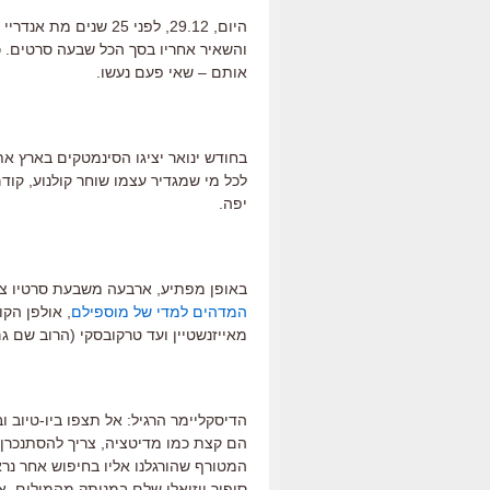
והשאיר אחריו בסך הכל שבעה סרטים. כ
אותם – שאי פעם נעשו.
בחודש ינואר יציגו הסינמטקים בארץ את
לכל מי שמגדיר עצמו שוחר קולנוע, קוד
יפה.
באופן מפתיע, ארבעה משבעת סרטיו צץ ב
המדהים למדי של מוספילם
, אולפן הק
מאייזנשטיין ועד טרקובסקי (הרוב שם גם 
הדיסקליימר הרגיל: אל תצפו ביו-טיוב ו
הם קצת כמו מדיטציה, צריך להסתנכרן 
המטורף שהורגלנו אליו בחיפוש אחר נר
סיפור ויזואלי שלם במנותק מהמילים, 