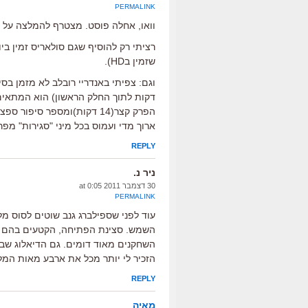
PERMALINK
וואו, אחלה פוסט. מצטרף להמלצה על "
רציתי רק להוסיף שגם סולאריס זמין ביו
שזמין בHD).
דקות לתוך החלק הראשון) הוא המתאים ב
הפרק קצר(14 דקות)ומספר סי
ארוך מדי ועמוס בכל מיני "סגירות" מפ
REPLY
ניר נ.
30 דצמבר 2011 at 0:05
PERMALINK
עוד לפני שספילברג גנב שוטים לסוס מל
השמש. סצינת הפתיחה, הקטעים בהם איו
השחקנים מאוד דומים. גם הדיאלוג שב מ
הזכיר לי יותר מכל את ארבע מאות המל
REPLY
מאיה