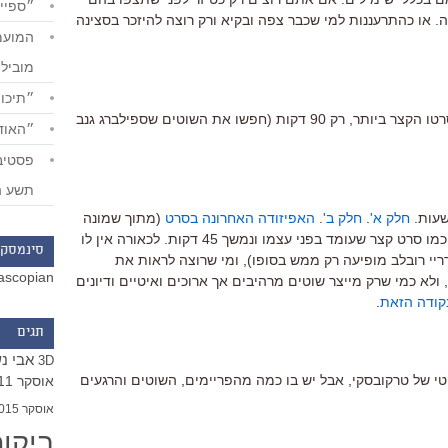
״ספייד
. או כהתרעננות למי שכבר צפה ובקיא ורק רוצה להיזכר בסצינה
מוביל
״תיכון
, סרטו הארוך הראשון וגם סרטו הקצר ביותר, רק 90 דקות (חפשו את השוטים שספילברג גנב
״האודי
תשע ה
שעות.
חלק א'
.
חלק ב'
.
האפיזודה האחרונה בסרט
(מתוך שמונה
חלקיו), על בונה הפעמונים הצעיר, היא כמו סרט קצר שעומד בפני עצמו ונמשך 45 דקות. לכאורה אין לו
סינמסקו
יי רובלב מופיעה רק ממש בסופו), ומי שרוצה לראות את
ascopian
לא כמי שרק מייצר שוטים מרהיבים אך ארוכים ואיטיים ודיונים
קודה הזאת
.
תגים
אבי נ
3D
טי של טרקובסקי, אבל יש בו כמה מהפריימים, השוטים והרגעים
אוסקר 2011
אוסקר 2015
ביקו