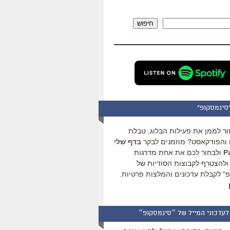
להגביר
או
חיפוש
להנמיך
עוצמת
שמע.
סינמסקופ"
ור לממן את פעילות הבלוג, טבלת
והפודקאסט? מוזמנים לבקר
בדף שלי
ולבחור לכם את אחת מדרגות
ולהצטרף לקבוצות הסודיות של
" לקבלת עדכונים והמלצות פרטיות.
לעדכוני המייל של ״סינמסקופ״