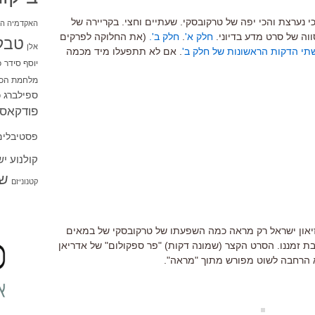
כי נערצת והכי יפה של טרקובסקי. שעתיים וחצי. בקריירה של
האקדמיה הי
ווה של סרט מדע בדיוני.
חלק א'
.
חלק ב'.
(את החלוקה לפרקים
טבל
אלן
תי הדקות הראשונות של חלק ב'
. אם לא תתפעלו מיד מכמה
יוסף סידר
כ
מלחמת הכו
ספילברג
ס
פודקאסט
פסטיבלים
קולנוע י
שו
קטנוניזם
און ישראל רק מראה כמה השפעתו של טרקובסקי של במאים
ת זמננו. הסרט הקצר (שמונה דקות) "פר ספקולום" של אדריאן