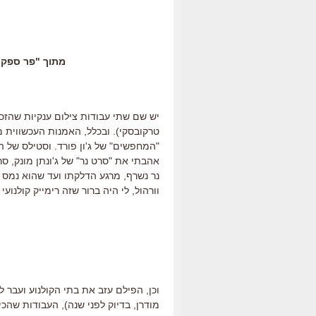
מתוך "פר ספקול
יש שם שתי עבודות צילום ענקיות שהזכיר
טרקובסקי). ובכלל, האמנות העכשווית מ
"המחפשים" של ג'ון פורד. וסטילס של הא
נר נשרף, מרגע הדלקתו ועד שהוא נמס כ
וורהול, לי היה ברור שזה רימייק קולנוע
וכן, הפילם עזב את בתי הקולנוע ועבר למ
מודרן, בדיוק לפני שנה), העבודות שהכי אהבתי ה