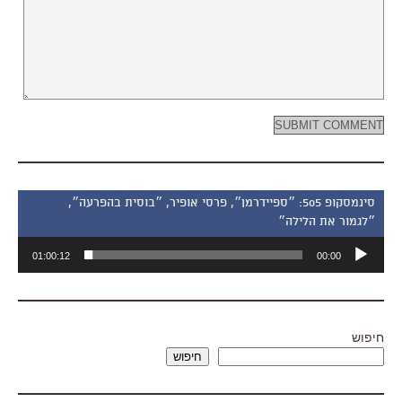
סינמסקופ 505: ״ספיידרמן״, פרסי אופיר, ״בוסית בהפרעה״,
״לגמור את הלילה״
נגן
01:00:12
00:00
אודיו
חיפוש
חיפוש