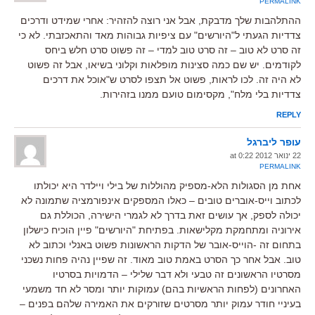
PERMALINK
ההתלהבות שלך מדבקת, אבל אני רוצה להזהיר: אחרי שמידט ודרכים
צדדיות הגעתי ל"היורשים" עם ציפיות גבוהות מאד והתאכזבתי. לא כי
זה סרט לא טוב – זה סרט טוב למדי – זה פשוט סרט חלש ביחס
לקודמים. יש שם כמה סצינות מופלאות וקלוני בשיאו, אבל זה פשוט
לא היה זה. לכו לראות, פשוט אל תצפו לסרט ש"אוכל את דרכים
צדדיות בלי מלח", מקסימום טועם ממנו בזהירות.
REPLY
עופר ליברגל
22 ינואר 2012 at 0:22
PERMALINK
אחת מן הסגולות הלא-מספיק מהוללות של בילי ויילדר היא יכולתו
לכתוב וייס-אוברים טובים – כאלו המספקים אינפורמציה שתמונה לא
יכולה לספק, אך עושים זאת בדרך לא לגמרי הישירה, הכוללת גם
אירוניה ומתחמקת מקלישאות. בפתיחת "היורשים" פיין הוכיח כישלון
בתחום זה -הוייס-אובר של הדקות הראשונות פשוט באנלי וכתוב לא
טוב. אבל אחר כך הסרט באמת טוב מאוד. זה שפיין נהיה פחות נשכני
מסרטיו הראשונים זה טבעי ולא דבר שלילי – הדמויות בסרטיו
האחרונים (לפחות הראשיות בהם) עמוקות יותר ומסר לא חד משמעי
בעיניי חודר עמוק יותר מסרטים שזורקים את האמירה שלהם בפנים –