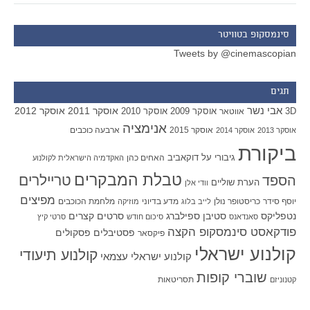
סינמסקופ בטוויטר
Tweets by @cinemascopian
תגים
אבי נשר
אוסקר 2011
אוסקר 2012
אוסקר 2009
אוסקר 2010
3D
אווטאר
אנימציה
אוסקר 2015
ארבעה כוכבים
אוסקר 2013
אוסקר 2014
ביקורת
גיבורי על
דוקאביב
האחים כהן
האקדמיה הישראלית לקולנוע
טבלת המבקרים
טריילרים
הספד
הערת שוליים
וודי אלן
מפיצים
יוסף סידר
כריסטופר נולן
מדע בדיוני
מלחמת הכוכבים
לייב בלוג
מוזיקה
סטיבן ספילברג
סרטים קצרים
נטפליקס
סאנדאנס
סיכום חודש
סרטי קיץ
פודקאסט סינמסקופ הקצה
פסטיבלים
פסקולים
פיקסאר
קולנוע ישראלי
קולנוע תיעודי
קולנוע ישראלי עצמאי
שוברי קופות
תסריטאות
קטנוניזם