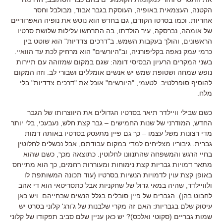
הקטנה, העצמאית באופיה, העוסקת בגבר אבוד, מבולבל וחסר
אחריות. וכמו בסרטו הקודם, גם בחדש הוא נוטש את נופיה האפרוריים
של אומהה, נברסקה, עיר הולדתו, בה התרחשו עלילות שלושת סרטיו
הראשונים, והולך בעקבות השמש. ב"דרכים צדדיות" הוא שוטט בין
כרמי עמק נאפה בקליפורניה, וב"היורשים" הוא מרחיק לכת עד הוואיי.
בשני המקרים הרעיון הבסיסי דומה: שגם במקום שמזוהה עם תיירות
נופש שמחה ושטופת שמש יש אנשים אומללים ושבורי לב. וזה המקום
להוסיף סופרלטיב: לטעמי, "היורשים" אוכל את "דרכים צדדיות" בלי
מלח.
כשם שבילי וויילדר תיאר בסרטיו הגדולים את היווצרותו של הגבר
החדש, המודרני של שנות החמישים – גבר קצת חלש, נעבעכי, בלי יותר
מדי רצונות משל עצמו – כך גם פיין מתעסק בסרטיו באותה דמות
גברית. גיבוריו מצליחים למדי במקום עבודתם, אבל נכשלים לחלוטין
בחיי הרגש והמשפחה שהתנוונו לחלוטין. כתוצאה מכך, כשם שהוא
מתאר דמויות גבריות קצת נימוחות ומעוררות רחמים, כך הוא מתייחס
באופן קצת עוין לדמויות הנשיות בסרטיו (עוד תכונה המשותפת לו
ולוויילדר, שהיה במאי גדול של שחקניות אבל כתסריטאי הוא די אהב
לחבוט בהן). הגברים של פיין סובלים בגלל הנשים שבחייהם. ויש כאן
עיסוק שלם בגבריות: האם זה מקרי שלבנות של ג'ורג' קלוני בסרט יש
שמות גבריים (סקוטי ואלכס)? יש כאן עניין שלם סביב תפקודו של קלוני