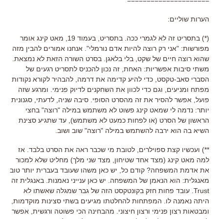
הערות שוליים:
(*) בתסריט זה לא לגמרי ככה. בתסריט, בעמוד 19, מאט קינג אומר
מפורשות: "אני רק רוצה להיות אדם נורמלי". אנחנו אמורים להבין מזה
שהוא רוצה חיים של שקט, בלי בלאגן. בסרט השורה הזאת לא נמצאת.
משתי סיבות אפשריות: האחת, זה נכון להכניס לתסריט רגעים של
הסברי סאב-טקסט, כדי להיע קדימה את דרמה, להבהיר לקורא נקודות
מפתח ומניעים, וגם כדי לכוון את השחקנים לדיוק פנימי. ומרגע שזה
פועל, אפשר להסיר את זה מהסרט הסופי. סיבה שניה, לדעתי, סגנונית
יותר: נדמה לי שמאט קינג פשוט לא משתמש במילה "רוצה" בחצי
הראשון של הסרט (או לפחות כמעט לא משתמש), עד שתגיע סצינת
השיא בה הוא ירבה להשתמש במילה "רוצה" שוב ושוב.
**) ועכשיו קצת ספוילרים, לטובת מי שכבר ראה את הסרט בלבד. אז
למה מאט קינג (מצד אחד שטיחון, מצד שני מלך) מחליט שלא למכור
את אדמת המשפחה? קודם כל, יש כאן משהו שעובד בעברית יותר טוב
מאנגלית: הוא הנאמן של המשפחה. יש כאן ענייני נאמנות. באנגלית זה
Trust. עובד פחות חזק בקונטקסט הזה של גבר שמגלה שאשתו לא
היתה נאמנה לו. המפתחות להחלטתו מגיעים בשתי סצינות מוקדמות,
ומבטאות רצון פנימי ורצון חיצוני. מהבחינה הכי פשוטה ורגשית, אפשר