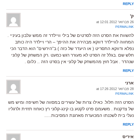
REPLY
ק'
26 פברואר 2012 at 12:01
PERMALINK
להשוות את הסרט הזה לסרטים של בילי וויילדר זה ממש עלבון בעיניי .
המחווה לוויילדר דווקא מבהירה את ההיפך – הרי ויילדר היה כותב
נפלא ודווקא התסריט ( או היעדר של כזה ) ב"הירשים" הוא הדבר הכי
חלש שם .בגלל זה הסרט לא מעורר רגש כמעט .רק המשחק של קלוני
שנהדר . אבל חוץ מהמשחק של קלוני אין בסרט הזה .. כלום .
REPLY
ארני
28 פברואר 2012 at 17:26
PERMALINK
הסרט הזה חלול. כאילו צרות של עשירים במסווה של חשיפה ומיש מש
של צדקנות . משעמם פרט לקטע בו קינג-קלוני רץ כאחוז תזזית ולרגליו
נעלי בית לשכנתו המכוערת מארגנת המסיבות…..
REPLY
איריס