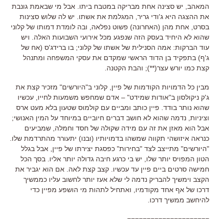
המאהב, יש סצינה אחת מבריקה במטבח ביתו. אבל מי שבאמת גונבת
את ההצגה היא ג'ודי גריר, המגלמת את אשתו. יש לה שלוש סצינות
בסרט, אחת מהן (האחרונה) פשוט נפלאה, ובה לומדת דמותו של קלוני
שהוא לא היחיד בעסק הזה שנפגע מכל אירועי השבועות האלה. ויש
עוד הברקות: אמה הסנילית של אשתו של קלוני; בו ברידג'ס (אח של
ג'ף) בתפקיד בן הדוד הראשי שמקדם את עסקי המשפחה ומתנהל
קצת כמו יורש עצר(**); והבת הקטנה.
מבין כל הדמויות הקודמות של פיין, קלוני ב"היורשים" מזכיר קצת את
ג'ק ניקולסון ב"אודות שמידט" – אדם שמחפש משמעות לחייו, עכשיו
שהוא נותר בודד. פיין כותב ומביים עם קולמוס שטעון בלא מעט ארס
וציניות, נדמה שהוא לא חושב דברים חיוביים במיוחד על המין האנושי;
אבל הוא מאזן את זה עם מידה שקולה של חסד וחמלה, שמביעים
כנראה איזושהי תקווה שמשהו בדמויותיו (ובנו) יתעורר מהתרדמת שלו.
"היורשים" מתייצב לצד "בחירות" כפסגת יצירתו של פיין, אבל בגלל
הטון המפויס יותר שלו, יש בי כרגע חיבה גדולה יותר אליו. בסך הכל
חמישה סרטים ביים פיין עד עכשיו. קצב קצת לאה. אם הוא יגביר את
הקצב וימשיך להבריק נדמה לי שלא אעז יותר לחשוב עליו כממשיך
דרכו של אף אחד מקודמיו, ואתחיל לתהות מי הושפע מפיין כדי
להיחשב ממשיך דרכו.
=====================