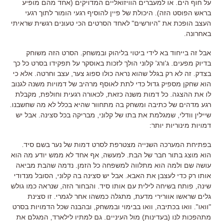
על חוף הים. או למעברים הוויזואליים המדויקים (אחד מהם מופיע
בראש הפוסט הזה). היכולת של פיין להוסיף רגעי הומור לתוך רגעי
העצב הופכת את "היורשים" לאחד הסרטים הכי טעונים רגשית שראיתי
באחרונה.
אבל זה בייחוד בא לידי ביטוי בליהוק ובמשחק. הסרט הזה משוחק
בדיוק מפעים. ג'ורג' קלוני הולך לזכות באוסקר על תפקידו בסרט כל כך
בצדק. זה לא רק בגלל שהוא נראה כולו ספוג צער, עצב וחרטה. אלא כי
הוא שחקן מספיק גדול כדי לתת לאוסף מרהיב של דמויות משנה לגנוב
לו את ההצגה. כל דמות משנה כזאת, לכאורה רגעית וחולפת, מקבלת
רגע מדהים של כתיבה ומשחק בה מתחוור שהיא בכלל לא מה שחשבנו.
שיילין וודלי, שמגלמת את בתו של קלוני, מבריקה בכל סצינה. אבל יש
דמויות מינוריות יותר:
בפתיחת המערכה השנייה מצטרפת לסרט דמות של נער בשם סיד.
הוא מוצג בתור חבר של הבת. למעשה, אף אחד לא ממש יודע מה הוא
עושה שם ולמה הוא מתלווה למשפחה כל הזמן. נדמה שהבת מביאה
אותו רק כדי לעצבן את האבא. אבל יש סצינה בה קלוני, הסובל מנדודי
שינה, פותח בשיחה לילית עם אותו סיד. והבחור הזה, שנראה כמו גולש
גלים שראשו אוורירי מדעת, מתגלה כמשהו אחר לגמרי. זו סצינת
"וואו". וואו בכתיבה, וואו בבימוי ובמשחק, ובהבנה שכל הדמויות בסרט
מתהפכות לנו (בעדינות) מול העיניים. גם למתיו לילארד, המגלם את