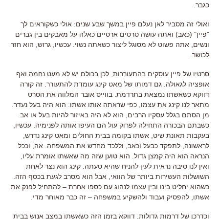
כגבר.
ואולי זה מסביר לאן נעלם פיין במשך שבע שנים: אולי כשקוראים לך
"פיין" (כאב) ואתה עושה סרטים ארסיים כאלה על מאבקים בין גברים
ונשים, אתה פשוט לא מסוגל ליצור כשאתה נשוי. עכשיו, גרוש, הוא חזר
לכושר.
סרטיו של פיין עוסקים בהתעוררות, לכן בכולם יש לא מעט נחמה ואף
אופציה לגאולה. גם דמותו של מאט קינג עומדת להתעורר. זה קורה
דווקא כשאשתו נמצאת בתרדמת. בווייס אובר המלווה את הסרט
מתאר לנו קינג את עצמו, כפי שראתה אותו אשתו: הוא היה בעל נעדר.
מן הסתם בגלל עסקיו הרבים, הוא לא היה באיזור להיות בעל או אב.
כשבתם הבכורה התחילה לפרוק עול הם העיפו אותה לפנימיה. עכשיו,
בעקבות תאונת שיט, אשתו בקומה בבית החולים ומאט קינג נדרש,
לראשונה, לתפקד כבעל וכאב, וללכד מחדש את המשפחה. אה, וככל
הנראה הוא היה קמצן גדול. הוא טוען שזה מה שאשתו אומרת עליו,
ואין לנו סיבה נראית לעין להניח שהיא טעתה. קינג הוא נצר לאחת
השושלות העשירות ביותר של הוואי, אבל הוא מסרב לגעת בכסף הזה.
כשהוא יחליט בינו ובין עצמו לנהוג עם כספו אחרת – להתחיל לפנק את
אשתו, להפסיק ועבוד ולהשקיע במשפחה – זה כבר מאוחר מדי.
וכדרכן של דרמות גדולות, דווקא בזמן הזה כשאשתו במצב אנוש בבית