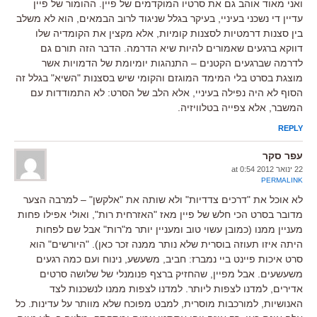
ואני מאוד אוהב גם את סרטיו המוקדמים של פיין. ההומור של פיין
עדיין די נשכני בעיניי, בעיקר בגלל שניגוד לרוב הבמאים, הוא לא משלב
בין סצנות דרמטיות לסצנות קומיות, אלא מקצין את הקומדיה שלו
דווקא ברגעים שאמורים להיות שיא הדרמה. הדבר הזה תורם גם
לדרמה שברגעים הקטנים – התנהגות יומיומת של הדמויות אשר
מוצגת בסרט בלי המימד המוגזם והקומי שיש בסצנות "השיא" בגלל זה
הסוף לא היה נפילה בעיניי, אלא הלב של הסרט: לא התמודדות עם
המשבר, אלא צפייה בטלוויזיה.
REPLY
עפר סקר
22 ינואר 2012 at 0:54
PERMALINK
לא אוכל את "דרכים צדדיות" ולא שותה את "אלקשן" – למרבה הצער
מדובר בסרט הכי חלש של פיין מאז "האזרחית רות", ואולי אפילו פחות
מעניין ממנו (כמובן עשוי טוב ומעניין יותר מ"רות" אבל שם לפחות
היתה איזו תעוזה בוסרית שלא נותר ממנה זכר כאן). "היורשים" הוא
סרט איכות פיינט ביי נמברז: חביב, משעשע, נינוח ועם כמה רגעים
משעשעים. אבל מפיין, שהחזיק ברצף פנומנלי של שלושה סרטים
אדירים, למדנו לצפות ליותר. למדנו לצפות ממנו לנשכנות לצד
האנושיות, למורכבות מוסרית, למבט מפוכח שלא מוותר על עדינות. כל