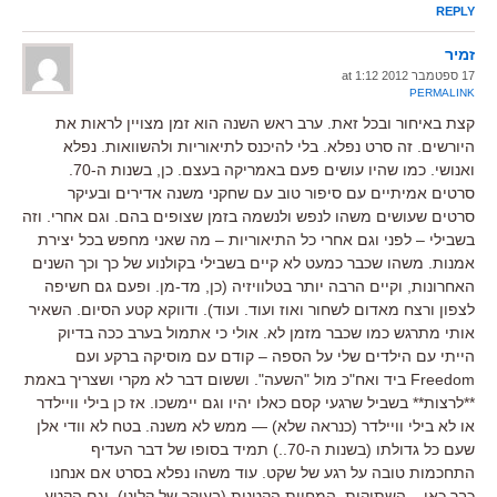
REPLY
זמיר
17 ספטמבר 2012 at 1:12
PERMALINK
קצת באיחור ובכל זאת. ערב ראש השנה הוא זמן מצויין לראות את
היורשים. זה סרט נפלא. בלי להיכנס לתיאוריות ולהשוואות. נפלא
ואנושי. כמו שהיו עושים פעם באמריקה בעצם. כן, בשנות ה-70.
סרטים אמיתיים עם סיפור טוב עם שחקני משנה אדירים ובעיקר
סרטים שעושים משהו לנפש ולנשמה בזמן שצופים בהם. וגם אחרי. וזה
בשבילי – לפני וגם אחרי כל התיאוריות – מה שאני מחפש בכל יצירת
אמנות. משהו שכבר כמעט לא קיים בשבילי בקולנוע של כך וכך השנים
האחרונות, וקיים הרבה יותר בטלוויזיה (כן, מד-מן. ופעם גם חשיפה
לצפון ורצח מאדום לשחור ואוז ועוד. ועוד). ודווקא קטע הסיום. השאיר
אותי מתרגש כמו שכבר מזמן לא. אולי כי אתמול בערב ככה בדיוק
הייתי עם הילדים שלי על הספה – קודם עם מוסיקה ברקע ועם
Freedom ביד ואח"כ מול "השעה". וששום דבר לא מקרי ושצריך באמת
**לרצות** בשביל שרגעי קסם כאלו יהיו וגם יימשכו. אז כן בילי וויילדר
או לא בילי וויילדר (כנראה שלא) — ממש לא משנה. בטח לא וודי אלן
שעם כל גדולתו (בשנות ה-70..) תמיד בסופו של דבר העדיף
התחכמות טובה על רגע של שקט. עוד משהו נפלא בסרט אם אנחנו
כבר כאן – השתיקות. המחוות הקטנות (בעיקר של קלוני). וגם הקטע