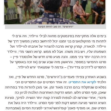
"היורשים". זה טוב להיות הקינג?
בימים אלה מתקיימת בסינמטקים מחווה לבילי וויילדר, וזה גרם לי
לתהות מי מהקולנוענים בני זמננו יכול להיחשב כמעין ממשיך דרך של
וויילדר. לכאורה, קמרון קרואו מרבה להצהיר על אהבתו לוויילדר ועל
השפעתו עליו, ויש בזה משהו. אבל לא ממש. קרואו רגשני מדי, וויילדר
היה הרבה יותר ציני ממנו. והנה מגיע סרט חדש של אלכסנדר פיין –
סרטו החמישי במספר, והראשון מזה שבע שנים (אז זכה באוסקר על
התסריט ל"דרכים צדדיות") – ונדמה לי שמצאתי יורש לוויילדר.
בשבוע האחרון צפיתי פעמיים ב"היורשים", סרטו החדש של פיין, ואז
הלכתי
לקרוא את התסריט
. זה אחד הסרטים עם התסריטים הכי
נפלאים שנתקלתי בהם הרבה מאוד זמן. אני מוכן להודות מיד בפתיחה
שאכן, סוף הסרט חלש. חמש הדקות האחרונות הולכות לכיוון כה
מינורי, אחרי שהרשו לנו לצפות לסגירה קצת יותר רגשית. לפיכך, סצינת
השיא הרגשי מגיעה חמש דקות לפני סוף הסרט. וויילדר היה נועל את
הסרט שם, או מוסיף פאנץ' קומי/רגשי/אירוני לסצינת הסיום (שמבחינת