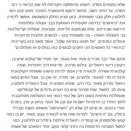
שלא נמצאים בסרט. הקטע מהפסקה הקודמת לא שם כנראה כי רוב
הסרט, עד החצי השני, מתאר דווקא סיטואציה הפוכה: מאט קינג הוא
לחלוטין חלק מבני משפחתו. וכאן מגיע החלק המשעשע: אפשר לדמיין
את "היורשים" כדרמה תקופתית העוסקת בבני אצולה ומלחמות
הירושה שביניהם, אלא שבמקום חליפות, מגבעות, שמלות וקרינולינות,
בני האצולה האלה – בני משפחת קינג – לבושים חולצות פרחוניות
ונועלים כפכפים. "אל תטעו במראה שלנו", אומר מאט קינג בקריינות,
"בהוואיי כל האנשים הכי חזקים לבושים כמו בטלנים או פעלולנים".
אתם אולי כבר מכירים אותי ואת טעמי. אני חסיד של קולנוע שיש בו
זיקוקין דינור ויזואליים, צילום מרהיב, פריצות דרך חזותיות, שפה
קולנועית עשירה. לכאורה פיין אמור להיות מישהו ששפתו הקולנועית
מינורית מדי לטעמי. ולרגעים, אני מודה, זה אכן כך. אבל האיש במאי
ויזואלי מדויק מאוד, בלי רהב. שפתו חסכונית, אבל ויזואלית לחלוטין.
שימו לב, למשל, שכל סצינה שיש בה רגעים גדולים של קונפליקט
ואומללות נפתחת בשוט רחב של נופי הוואי ואז המצלמה מסתובבת
לתוך החדר בו הדמויות יושבות עם גבן אל הנוף: בחוץ גן עדן, בפנים
יסורי גיהנום. או שימו לב שלא רק "הארטיסט" מושפע השנה מצ'רלי
צ'פלין, גם "היורשים". למרות שזה סרט לכאורה עצוב מאוד, יש בו כמה
קטעי סלפסטיק או קומדיה ויזואלית אילמת צ'פליניים לחלוטין, כמו
למשל הסצינה הדוממת בה ג'ורג' קלוני עוקב אחר המאהב של אשתו