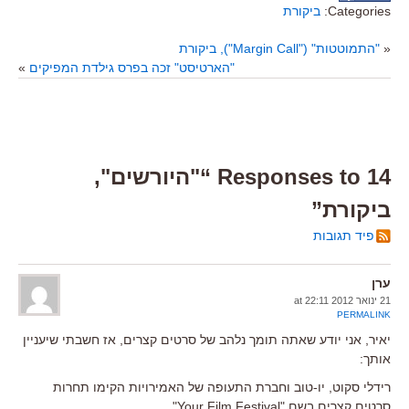
Categories:
ביקורת
«
"התמוטטות" ("Margin Call"), ביקורת
"הארטיסט" זכה בפרס גילדת המפיקים
»
14 Responses to “"היורשים",
ביקורת”
פיד תגובות
ערן
21 ינואר 2012 at 22:11
PERMALINK
יאיר, אני יודע שאתה תומך נלהב של סרטים קצרים, אז חשבתי שיעניין
אותך:
רידלי סקוט, יו-טוב וחברת התעופה של האמירויות הקימו תחרות
סרטים קצרים בשם "Your Film Festival"