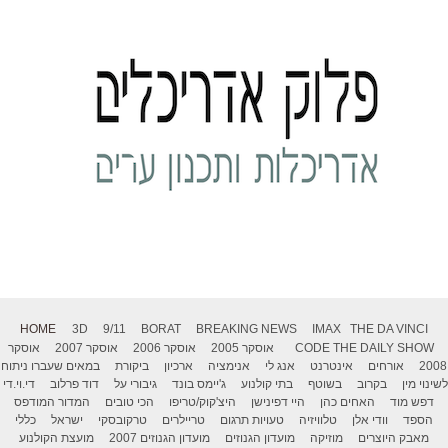
HOME
3D
9/11
BORAT
BREAKING NEWS
IMAX
THE DA VINCI
THE DAILY SHOW
CODE
אוסקר 2005
אוסקר 2006
אוסקר 2007
אוסקר
2008
אורחים
אינטרנט
אנג לי
אנימציה
ארכיון
ביקורת
במאים שעברו ניתוח
לשינוי מין
בקרוב
בשוטף
בתי קולנוע
ג'יימס בונד
גיבורי על
דוד פרלוב
די.וי.די
דפש מוד
האחים כהן
היי דפינישן
היצ'קוק/טריפו
הכי טובים
המדור המודפס
הספד
וודי אלן
טלוויזיה
טעויות תרגום
טריילרים
טרקובסקי
ישראל
כללי
מאבק היוצרים
מוזיקה
מועדון הגנוזים
מועדון הגנוזים 2007
מועצת הקולנוע