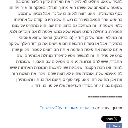
להגיד שמאט מחליט לא למכור את האדמה לדון הוליצר מהסיבה
שפוטה שהמאהב של אשתו הוא מתווך הנדל"ן בעסקה והוא ירוויח הון
כסף מהעמלה, ומאט רוצה לנקום בו על כך. אבל מכיוון שהמסע
בחיפוש אחר המאב מעורר בו רגשות שלא היו בו קודם על אחריותו
כלפי משפחתו, זה משתלב גם ברצון הזה שבו הוא מתחרט על עצם
המכירה. בתחילת הסרט נשמע שלא ממש אכפת לו אם מוכרים ולמי,
זה ממילא יוזמה של בן דוד יו (בו ברידג'ס) ונראה שהוא פאסיבי
בתהליך. אבל אז בשדה התעופה הם פוגשים את בן דוד ראלף שלוקח
אותם לראות את פיסת האדמה אותה הם רוצים למכור. מכיוון שזה
סרט על פרידות, זה למעשה מסע להיפרד מנחלת אבותיהם. שם,
מתברר, שיש להם זכרונות נעימים מטיולים עם האם, זו שעומדת
למות. ואז הבת הקטנה, שמבינה שזו למעשה המזכרת האחרונה שיש
לה מאימא שלה, אומרת שהיא לא רוצה שהם ימכרו את השטח הזה.
וזה אכן מה שקורה. מאט קינג סוף סוף שם את בנותיו ורצונותיהן
במקום גבוה יותר בסדרי העדיפות שלו על פני בני דודיו.
===============
עדכון
: ועוד כמה
הרהורים מאוחרים על "היורשים"
.