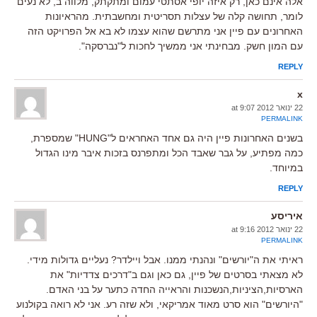
אלה אינם כאן, רק איזה יופי אסתטי עמום ומתקתק, מלווה ב, לא נעים
לומר, תחושה קלה של עצלות תסריטית ומחשבתית. מהראיונות
האחרונים עם פיין אני מתרשם שהוא עצמו לא בא אל הפרויקט הזה
עם המון חשק. מבחינתי אני ממשיך לחכות ל"נברסקה".
REPLY
x
22 ינואר 2012 at 9:07
PERMALINK
בשנים האחרונות פיין היה גם אחד האחראים ל"HUNG" שמספרת,
כמה מפתיע, על גבר שאבד הכל ומתפרנס בזכות איבר מינו הגדול
במיוחד.
REPLY
איריסע
22 ינואר 2012 at 9:16
PERMALINK
ראיתי את ה"יורשים" ונהנתי ממנו. אבל ויילדר? נעליים גדולות מידי.
לא מצאתי בסרטים של פיין, גם כאן וגם ב"דרכים צדדיות" את
הארסיות,הציניות,הנשכנות והראייה החדה כתער על בני האדם.
"היורשים" הוא סרט מאוד אמריקאי, ולא שזה רע. אני לא רואה בקולנוע