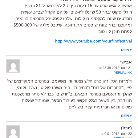
אפשר להגיש סרט עד 15 דקות בין ה-2 לפברואר ל-31 במרץ.
רידלי סקוט יבחר 50 שיעלו ליו-טוב ועליהם הקהל יצביע. עשרת
הסרטים שיזכו למקסימום קולות ישלחו לפסטיבל הסרטים בוונציה
ומתוכם יבחר צוות שופטים את הזוכה, שיקבל מלגה של $500,000
לפתח תוכן ליו-טוב.
http://www.youtube.com/yourfilmfestival
REPLY
אבישי
21 ינואר 2012 at 23:39
PERMALINK
ולמרות הכל, זהו סרט חלש מאוד ודי משעמם. בסרטים המוקדמים של
פיין, "החברות של רות" ו"בחירות", היה משהו פוליטי, נשכני וקומי,
שהלך והתעמעם בסרטיו הבאים. ב"יורשים" כבר לא נותר מהנשכנות
הזו דבר, בין השאר בגלל הקושי בעיבוד הספר, שמותיר שאלות
פוליטיות או חברתיות קצת בשוליים.
REPLY
(יובל)
22 ינואר 2012 at 0:01