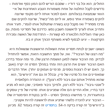
החולים, הוא וכל בני דודיו – שסבם הוריש להם המון כסף ואדמות –
נדרשים לקבל החלטה על אחת משמורות הטבע האחרונות של איי
הוואי שנמצאת בבעלותם. האם למכור אותה ליזם מקומי שרוצה
להקים בשמורה אתר נופש, או ליזם מה"יבשת", שרוצה להקים שם
מרכז מסחרי? ואז מקבל קינג בשורה שתטלטל אותו לגמרי, תעיר אותו
ותחייב אותו לערוך לראשונה חשבון נפש. כדרכם של תסריטי מופת, גם
כאן שתי העלילות הלכאורה לא קשורות – התרדמת של האשה ומכירת
הקרקעות – יגיעו לבסוף לשיא משותף הכורך אותן זו בזו.
כשאנו יושבים לנתח תסריט אחת השאלות הראשונות שנשאלות היא
"מה רצונו של הגיבור?". ואז, על סמך התשובה הזאת, אפשר להתחיל
לבדוק: מה הגיבור עושה למען הגשמת הרצון שלו, מי ומה עומד בדרכו,
האם הגיבור יגשים את הרצון הזה ומתי במהלך הסרט זה יקרה (ואגב
כך, האם יש לו רצונות נוספים, פנימיים ועמוקים יותר). אחד הדברים
שמאפיינים את כל סרטיו של פיין, ובכלל זה גם את "היורשים", הוא
שהוא מתחיל אותם עם גיבור ללא רצון(*). זו ההגדרה הקלאסית
ל"אנטי-גיבור": גיבור ללא רצון, ולפיכך גיבור פאסיבי, שכן הוא לא מניע
דבר בחייו, אלא החיים הם אלה שמניעים אותו. סרטיו של פיין עוסקים
בהתעוררות, כי מתישהו במהלך הסרט – לרוב בנקודת הסימטריה שלו
– הגיבור יגיע להכרה כלשהי שתניע אותו לראשונה להיות אקטיבי.
ב"היורשים" זה קורה בדקה ה-54.
בתסריט
זה קורה בעמוד 62. מכיוון