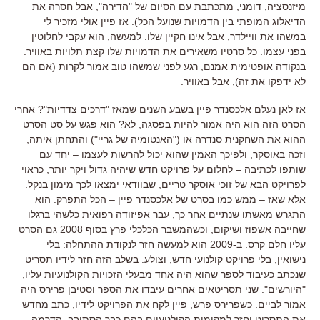
מיזנסציה, דומני, מתכתבת עם הסיום של "הדירה", אבל חסרה את
הדיאלוג המופתי בין הדמויות שנועל הכל). אז פיין אולי מזכיר לי
במשהו את וויילדר, אבל אינו חקיין שלו. למעשה, הוא עקבי לחלוטין
בפני עצמו. כל סרטיו משאירים את הדמויות שלו קצת תלויות באוויר.
בנקודה אופטימית אמנם, רגע לפני שמשהו טוב אמור לקרות (אם הם
לא ידפקו את זה), אבל באוויר.
אז לאן נעלם אלכסנדר פיין בשבע השנים שמאז "דרכים צדדיות"? אחרי
הסרט הזה הוא היה אמור להיות בפסגה, לא? הוא פגש על סט הסרט
ההוא את השחקנית סנדרה או ("האנטומיה של גריי") והתחתן איתה,
וזכה באוסקר, ולפיכך האמין שהוא יכול להרשות לעצמו – יחד עם
שותפו לכתיבה – לחלום על פרויקט חדש שיהיה גדול ויקר יותר, כראוי
לפרויקט הבא של זוכי אוסקר טריים, שבוודאי ימצאו לכך מימון בנקל.
אלא שאז – ממש כמו בסרט של אלכסנדר פיין – הכל התפרק. הוא
התגרש מאשתו שנתיים אחר כך, עבר אפיזודה רפואית כלשהי ברגלו
שחייבה אשפוז ושיקום, וכשהמשבר הכלכלי פרץ בסוף 2008 גם הסרט
עליו חלם קרס. ב-2009 הוא למעשה חזר לנקודת ההתחלה: בלי
נישואין, בלי פרויקט קולנועי חדש, וצולע. בשלב הזה חזר לידיו תסריט
שנכתב כעיבוד לספר שהוא היה אחד מבעלי הזכויות הקולנועיות עליו,
"היורשים". שני תסריטאים אחרים עיבדו את הספר וסטיבן פרירס היה
אמור לביים. כשפרירס פרש, פיין לקח את הפרויקט לידיו, כתב מחדש
את התסריט וחזר למקומות הקולנועיים בהם כבר הסתובב, הדרמה