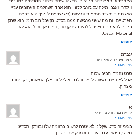
האמריקאי המיינסטרימי היום, מישהו שיכול לכתוב תסריטים כמו בילי
ויילדר. ואגב, מילה על ג'ורג' קלוני. הוא אחד השחקנים האהובים עליי.
הוא תמיד משדר חמימות ונגישות (לא איכפת לי איך הוא בחיים
הפרטיים ,זה מה שאני מרגישה ממנו בסרטים)אבל רוב הזמן הוא שחקן
בינוני. לפעמים הוא יכול להיות שחקן טוב, כמו כאן. אבל הוא לא
Oscar Material.
REPLY
עב"מ
5 פברואר 2012 at 11:28
PERMALINK
סרט נחמד. חביב שכזה.
אבל לא הייתי משווה לבילי ווילדר. אולי לוודי אלן המאוחר, רק פחות
מצחיק.
REPLY
א.
12 פברואר 2012 at 15:14
PERMALINK
בעיני זה סרט שקלוני לא יטרח לרשום ברזומה שלו ובצדק. תסריט
תלוש, בימוי נעדר..ערוץ הולמרק יקח, זה כן.