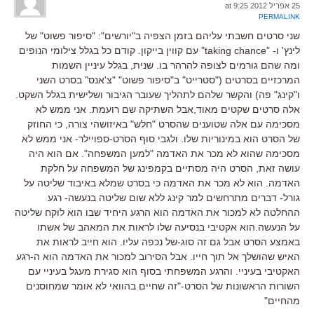
25 אפריל 2012 at 9:25
PERMALINK
שני סרטים חשבתי עליהם בזמן הצפיה ב"יורשים": "סיפור פשוט" של
לינץ' ו- "taking chance" עם קווין בייקון. קודם כל בגלל צילומי הנופים
ומה שהם גורמים לצופה להרהר בו. שנית, בגלל עיניין השמות
המרכזיים בסרטים ("סטרייט" ב"סיפור פשוט" "צ'אנס" בסרט השני
ו"קינג" פה) והקשר שלהם לתהליך שעובר הגיבור ושלישית בגלל השקט.
אלה סרטים שקטים מאוד,אבל השתיקה שם רועמת. אני ממש לא
מסכימה עם אלה שטוענים שהסרט "חלש" באיזושהי צורה, כי החוזק
של הסרט הוא במינוריות שלו. ולגבי סוף הסרט-ספויילר- אני ממש לא
מסכימה שהוא לא מכר את האדמה "למען המשפחה". אם הוא היה
עושה זאת, הסרט היה מסתיים בקמפינג של המשפחה על חלקת
האדמה. הוא לא מכר את האדמה כי בסרט שמלא באיבוד שליטה על
גורל- דברים מתרחשים למר קינג ללא שום שליטה בנעשה- רגע
ההחלטה לא למכור את האדמה הוא הרגע היחיד שבו הוא לוקח שליטה
על הנעשה.הוא אקטיבי בנסיעה שלו לראות את המאהב של אשתו
באמצע הסרט אבל גם זה סוג-של נכפה עליו. הוא חייב לראות את
האיש שהושלך אל תוך חייו. אבל הסירוב למכור את האדמה הוא ה-רגע
האקטיבי בעיניי. והרגע המשפחתי בסוף הוא סגירת מעגל בעיניי עם
השורות הראשונות של הסרט-"זה שחיים בהוואי לא אומר שמחוסנים
מהחיים"