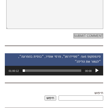
סינמסקופ 505: ״ספיידרמן״, פרסי אופיר, ״בוסית בהפרעה״,
״לגמור את הלילה״
נגן
01:00:12
00:00
אודיו
חיפוש
חיפוש