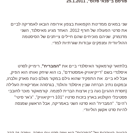
פורסם ב"פנאי פלוס", 25.1.2011
שני במאים ממדינות הקפואות בצפון אירופה הובאו לאמריקה לביים
את סרטי הפעולה של חורף 2012. האחד מגיע מאיסלנד, השני
מדנמרק. שניהם מוכיחים שהם חיילים צייתנים של הסיסטמה
ההוליוודית ומנפקים עבודות שגרתיות למדי.
בלתזאר קורמאקור האיסלנדי ביים את
"המבריח"
, רימייק לסרט
איסלנדי בשם "רייקיאוויק-אמסטרדם", בו הוא שיחק ואותו הוא הפיק,
אבל לא ביים. את התפקיד שהוא גילם במקור מגלם כעת מארק וולברג,
ובמקום נתיב הברחה שבין איסלנד והולנד, בגרסהה אמריקאית העלילה
(חסרת ההגיון) נעה בין ארצות הברית לפנמה. קורמאקור מוכר לחובבי
פסטיבלי הקולנוע בארץ בזכות סרטיו "101 רייקיאוויק", "ג'אר סיטי"
ו"הים". "המבריח" הוא סרטו השני באמריקה, אבל הראשון שמנסה
להיות סרט אקשן הוליוודי.
הבעיה העיקרית של "המבריח" היא שזה סרט עם יומרה. יומרה זה דבר