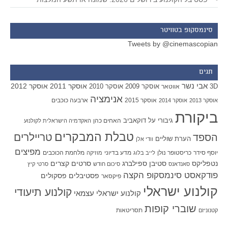
סינמסקופ בטוויטר
Tweets by @cinemascopian
תגים
אבי נשר
אוסקר 2011
אוסקר 2012
אוסקר 2009
אוסקר 2010
3D
אווטאר
אנימציה
אוסקר 2015
ארבעה כוכבים
אוסקר 2013
אוסקר 2014
ביקורת
גיבורי על
דוקאביב
האחים כהן
האקדמיה הישראלית לקולנוע
טבלת המבקרים
טריילרים
הספד
הערת שוליים
וודי אלן
מפיצים
יוסף סידר
כריסטופר נולן
מדע בדיוני
מלחמת הכוכבים
לייב בלוג
מוזיקה
סטיבן ספילברג
סרטים קצרים
נטפליקס
סאנדאנס
סיכום חודש
סרטי קיץ
פודקאסט סינמסקופ הקצה
פסטיבלים
פסקולים
פיקסאר
קולנוע ישראלי
קולנוע תיעודי
קולנוע ישראלי עצמאי
שוברי קופות
תסריטאות
קטנוניזם