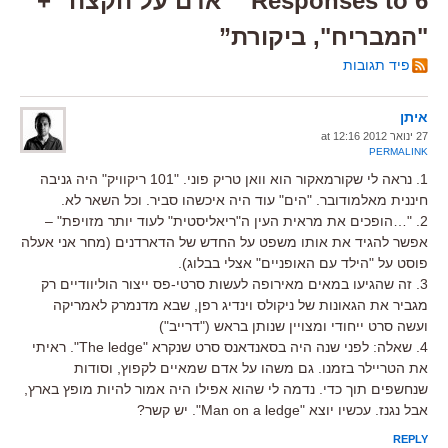
6 Responses to “"אדם על הקצה" +
"המבריח", ביקורת”
פיד תגובות
איתן
27 ינואר 2012 at 12:16
PERMALINK
1. נראה לי שקורמאקור הוא וואן טריק פוני. "101 ריקוויק" היה גניבה
חיננית מאלמודובר. "הים" עוד היה איכשהו סביר. וכל השאר לא.
2. "…הופכים את מראית העין ה"ריאליסטית" לעוד יותר מזויפת" –
אפשר להגיד את אותו משפט על החדש של הדארדנים (מחר אני אעלה
פוסט על "הילד עם האופניים" אצלי בבלוג).
3. זה שהגיעו במאים מאירופה לעשות סרטי-פס ייצור הוליוודיים רק
מגביר את הגאונות של ניקולס וינדיג רפן, שבא מדנמרק לאמריקה
ועשה סרט ייחודי ומצויין שנותן בראש ("דרייב")
4. שאלה: לפני שנה היה בסאנדאנס סרט שנקרא "The ledge". ראיתי
את הטריילר בזמנו. גם משהו על אדם שמאיים לקפוץ, וסודות
שנחשפים תוך כדי. נדמה לי שהוא אפילו היה אמור להיות מופץ בארץ,
אבל נגנז. עכשיו יוצא "Man on a ledge". יש קשר?
REPLY