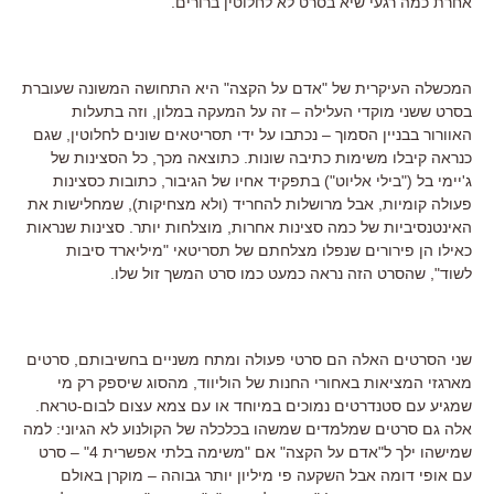
אחרת כמה רגעי שיא בסרט לא לחלוטין ברורים.
המכשלה העיקרית של "אדם על הקצה" היא התחושה המשונה שעוברת
בסרט ששני מוקדי העלילה – זה על המעקה במלון, וזה בתעלות
האוורור בבניין הסמוך – נכתבו על ידי תסריטאים שונים לחלוטין, שגם
כנראה קיבלו משימות כתיבה שונות. כתוצאה מכך, כל הסצינות של
ג'יימי בל ("בילי אליוט") בתפקיד אחיו של הגיבור, כתובות כסצינות
פעולה קומיות, אבל מרושלות להחריד (ולא מצחיקות), שמחלישות את
האינטנסיביות של כמה סצינות אחרות, מוצלחות יותר. סצינות שנראות
כאילו הן פירורים שנפלו מצלחתם של תסריטאי "מיליארד סיבות
לשוד", שהסרט הזה נראה כמעט כמו סרט המשך זול שלו.
שני הסרטים האלה הם סרטי פעולה ומתח משניים בחשיבותם, סרטים
מארגזי המציאות באחורי החנות של הוליווד, מהסוג שיספק רק מי
שמגיע עם סטנדרטים נמוכים במיוחד או עם צמא עצום לבום-טראח.
אלה גם סרטים שמלמדים שמשהו בכלכלה של הקולנוע לא הגיוני: למה
שמישהו ילך ל"אדם על הקצה" אם "משימה בלתי אפשרית 4" – סרט
עם אופי דומה אבל השקעה פי מיליון יותר גבוהה – מוקרן באולם