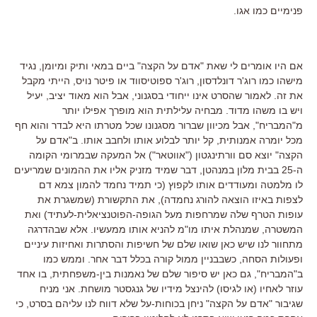
פנימיים כמו אגו.
אם היו אומרים לי שאת "אדם על הקצה" ביים במאי ותיק ומיומן, נגיד
מישהו כמו רוג'ר דונלדסון, רוג'ר ספוטיסווד או פיטר נויס, הייתי מקבל
את זה. לאמור שהסרט אינו ייחודי בסגנוני, אבל הוא מאוד יציב, יעיל
ויש בו משהו מדוד. מבחיה עלילתית הוא מופרך אפילו יותר
מ"המבריח", אבל מכיוון שברור מסגנונו שכל מטרתו היא לבדר והוא חף
מכל יומרה אמנותית, קל יותר לבלוע אותו ולחבב אותו. ב"אדם על
הקצה" יוצא סם וורתינגטון ("אווטאר") אל המעקה שבמרומי הקומה
ה-25 בבית מלון במנהטן, דבר שמיד מזניק אליו את ההמונים שמריעים
לו מלמטה ומעודדים אותו לקפוץ (כי תמיד נחמד להמון צמא דם
לצפות באיזו הוצאה להורג נחמדה), את התקשורת (שמשגרת את
עופות הטרף שלה שמרחפות מעל הגופה-הפוטנציאלית-לעתיד) ואת
המשטרה, שמנהלת איתו מו"מ להניא אותו ממעשיו. אלא שבהדרגה
מתחוור לנו שיש כאן שואו שלם של חשיפות והסתרות ואחיזות עיניים
ופעולות הסחה, כשבבניין ממול קורה בכלל דבר אחר. וממש כמו
ב"המבריח", גם כאן יש סיפור שלם של נאמנות בין-משפחתית, בו אחד
עוזר לאחיו (או לגיסו) להינצל מידיו של גנגסטר מושחת. אני מניח
שגיבור "אדם על הקצה" ניחן בכוחות-על שלא דווח לנו עליהם בסרט, כי