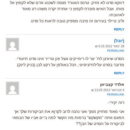
דווקא סרט לא מזיק. טרנס האוורד מנסה לשכנע אדם שלא לקפוץ אל
מותו. אבל האיש מוכרח לקפוץ כי אחרת יקרה משהו רע מאוד
לאהובתו.
וליב טיילר בעירום זה סיבה מספיק טובה לראות כל סרט.
REPLY
(יובל)
28 ינואר 2012 at 0:15
PERMALINK
הסרט שיורגן לת' יצר לו רימייקים אצל פון טרייר אינו סרט תיעודי.
מדובר בסרט עלילתי/ניסיוני, הכל באולפן על רקע לבן (בניק לינק).
REPLY
אלדד קצביאן
4 פברואר 2012 at 13:29
PERMALINK
רוה יקירי-
אני מאוד מחזיק ממך ואני נהנה לרוב לקרןא את הביקורות שלך.אך
הפעם אתה "מקשקש" ברמות.מה הקשר למה ביים אביו של הבמאי
לביקורת על הסרט של הבן??