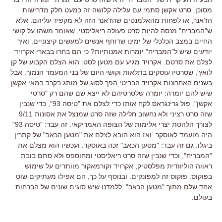
מסוכן. סרט אקשן סתמי עם עלילה קלושה זה כמעט חלק מדרישות
הז'אנר, או לפחות מהאלמנטים שהז'אנר הזה לא מקפיד עליהם. אלא
ש"המבריח" מנסה להיות סרט פעולה ריאליסטי, שאומר משהו על קושי
החיים במצב הכלכלי של ימינו שדוחף אנשים למעשים קיצוניים. ואיך
יודעים שיש ל"המבריח" יומרות אמנותיות? כי הם בחרו בבארי אקרויד
לצלם את סרטם. אקרויד מגיע עם מטען לסט: הוא הצלם הקבוע של קן
לואץ', שסרטיו עוסקים בתלאות וקושי היום של בני המעמד הנמוך. אבל
בשנים האחרונות אקרויד הבריטי הפך לסוג של מותג בקרב במאי אקשן
שיש להם יומרה: יומרה שלסרטיהם לא ייצא שם שהם רק "סרטי
אקשן". פול גרינגראס לקח אותו כדי לצלם את "טיסה 93", כדי שנבין
שזה סרט רציני ולא נחשוב חלילה שזה סרט שמנצל את אסונות 9/11
לצורך הלהטת יצרי אלימות של הצופה האמריקאי. זה עבד: "טיסה 93"
היה מועמד לאוסקר. ואז הוא הובא לצלם את "מטען הכאב" של קתרין
ביגלו. גם זה עבד: "מטען הכאב" זכה באוסקר. ועכשיו הוא מצלם את
"המבריח", וכדי שנבין שזה סרט ריאליסטי ומחוספס ולא סתם בובת
ראווה הוליוודית מפלסטיק, אקרויד וקורמאקור מוותרים על שימוש
בפוקוס. פוקוס זה למפונקים. ובנוסף על כך, הם אפילו מעתיקים שוט
אחד שלם מתוך "מטען הכאב". ללמדנו שיש סוגים שונים של הברחות
בעולם.