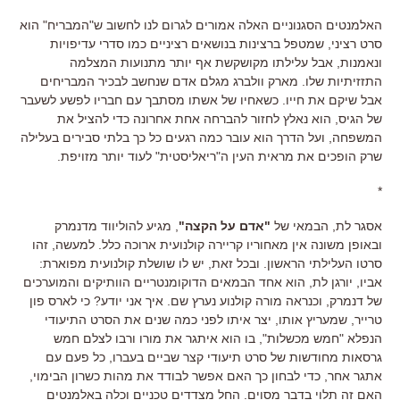
האלמנטים הסגנוניים האלה אמורים לגרום לנו לחשוב ש"המבריח" הוא
סרט רציני, שמטפל ברצינות בנושאים רציניים כמו סדרי עדיפויות
ונאמנות, אבל עלילתו מקושקשת אף יותר מתנועות המצלמה
התזזיתיות שלו. מארק וולברג מגלם אדם שנחשב לבכיר המבריחים
אבל שיקם את חייו. כשאחיו של אשתו מסתבך עם חבריו לפשע לשעבר
של הגיס, הוא נאלץ לחזור להברחה אחת אחרונה כדי להציל את
המשפחה, ועל הדרך הוא עובר כמה רגעים כל כך בלתי סבירים בעלילה
שרק הופכים את מראית העין ה"ריאליסטית" לעוד יותר מזויפת.
*
אסגר לת, הבמאי של
"אדם על הקצה"
, מגיע להוליווד מדנמרק
ובאופן משונה אין מאחוריו קריירה קולנועית ארוכה כלל. למעשה, זהו
סרטו העלילתי הראשון. ובכל זאת, יש לו שושלת קולנועית מפוארת:
אביו, יורגן לת, הוא אחד הבמאים הדוקומנטריים הוותיקים והמוערכים
של דנמרק, וכנראה מורה קולנוע נערץ שם. איך אני יודע? כי לארס פון
טרייר, שמעריץ אותו, יצר איתו לפני כמה שנים את הסרט התיעודי
הנפלא "חמש מכשלות", בו הוא איתגר את מורו ורבו לצלם חמש
גרסאות מחודשות של סרט תיעודי קצר שביים בעברו, כל פעם עם
אתגר אחר, כדי לבחון כך האם אפשר לבודד את מהות כשרון הבימוי,
האם זה תלוי בדבר מסוים. החל מצדדים טכניים וכלה באלמנטים