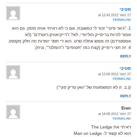
סטיבי
27 ינואר 2012 at 12:43
PERMALINK
1. "ג'אר סיטי" זכור לי כמשובח, אם כי לא ראיתי אותו מזמן. גם הוא
אמור להיות ברימייק הוליוודי, לא? ו"רייקיאוויק-רוטרדם" (לא
אמסטרדם) זה ממש אחלה סרט. הוא די חסר יומרות וזה חלק מקסמו.
4. זה חצי רימייק (קצת כמו "חטופים" ו"הומלנד", נניח).
REPLY
סטיבי
27 ינואר 2012 at 13:09
PERMALINK
(נ.ב. זו לא המשמעות של "וואן טריק פוני")
REPLY
Eran
27 ינואר 2012 at 18:08
PERMALINK
ראיתי את The Ledge
הוא לא קשור ל- Man on Ledge