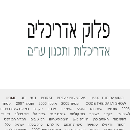
HOME
3D
9/11
BORAT
BREAKING NEWS
IMAX
THE DA VINCI
THE DAILY SHOW
CODE
אוסקר 2005
אוסקר 2006
אוסקר 2007
אוסקר
2008
אורחים
אינטרנט
אנג לי
אנימציה
ארכיון
ביקורת
במאים שעברו ניתוח
לשינוי מין
בקרוב
בשוטף
בתי קולנוע
ג'יימס בונד
גיבורי על
דוד פרלוב
די.וי.די
דפש מוד
האחים כהן
היי דפינישן
היצ'קוק/טריפו
הכי טובים
המדור המודפס
הספד
וודי אלן
טלוויזיה
טעויות תרגום
טריילרים
טרקובסקי
ישראל
כללי
מאבק היוצרים
מוזיקה
מועדון הגנוזים
מועדון הגנוזים 2007
מועצת הקולנוע