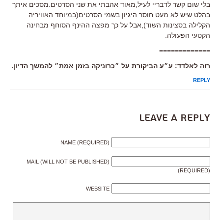
בלי שום קשר לדבריי לעיל,מאוד אהבתי את שני הסרטים.מסכים איתך
בהלט שיש לא מעט חוסר היגיון בשמי הסרטים(במיוחד האוויריה
הקלילה בסצינות השוד),אבל על כך מפצה ההינף הסוחף מבחינה
הקטעי הפעולה.
=============
רוה לאלדד: ע״ע הביקורת על ״כרוניקה בזמן אמת״ להמשך הדיון.
REPLY
Leave a Reply
NAME (REQUIRED)
MAIL (WILL NOT BE PUBLISHED)
(REQUIRED)
WEBSITE