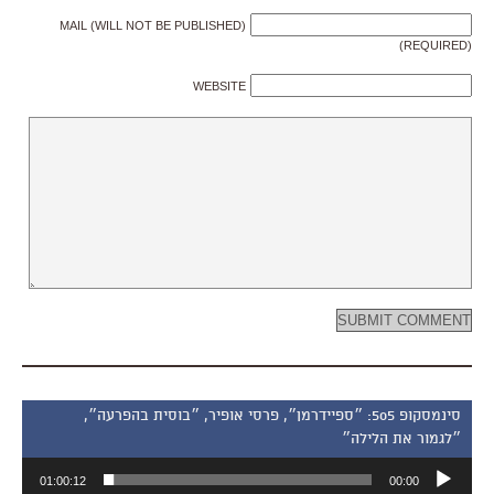
MAIL (WILL NOT BE PUBLISHED)
(REQUIRED)
WEBSITE
סינמסקופ 505: ״ספיידרמן״, פרסי אופיר, ״בוסית בהפרעה״,
״לגמור את הלילה״
נגן
01:00:12
00:00
אודיו