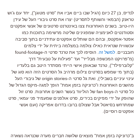
לנדיס, בן 27 כיום (הגיל שבו ביים אביו את "סרט מטוגן"), יחד עם ג'וש
טראנק (הבמאי והשותף לתסריט) יצרו את סרט גיבורי העל של עידן
היו-טיוב. בשנים האחרונות צצו באינטרנט סרטונים של אנשי אפקטים
וסטודנטים לאנימציה שמפגינים שליטה מרשימה בתוכנות כמו
אפטר-אפקטס, ובהם הם שותלים אפקטים עתידניים בתוך סביבה
עכשווית שנראית כאילו צולמה במצלמה ביתית על ידי צלמים
חובבניים.
למשל זה
. הוסיפו לכך את טרנד סרטי ה-found-footage
(מ"פרויקט המכשפה מבלייר" ועד "פעילות על טבעית" דרך
"קלוברפילד"), טרנד שבאופן אישי הייתי מסתדר היטב גם בלעדיו
(בתוך מי שמפש בסרטים צילום מרהיב גל הסרטים הזה הוא סוג של
עינוי עיניים בשבילי), ואת גל סרטי ה-origin stories של גיבורי העל
מהשנים האחרונות ו"כרוניקה בזמן אמת" הופך למגה-מיקס הגדול של
כל סרטי ה-fan boys של הוליווד בעשר השנים אחרונות. סרט זול
שהופק על ידי מפיקים בכירים, סרט אולפנים שמעמיד פני עמאי, סרט
שמתרחש בסיאטל אבל שצולם ברובו בדרום אפריקה (ועם אנשי
אפקטים רוסיים).
ב"כרוניקה בזמן אמת" מוצאים שלושה חברים מערה שכנראה נשארה