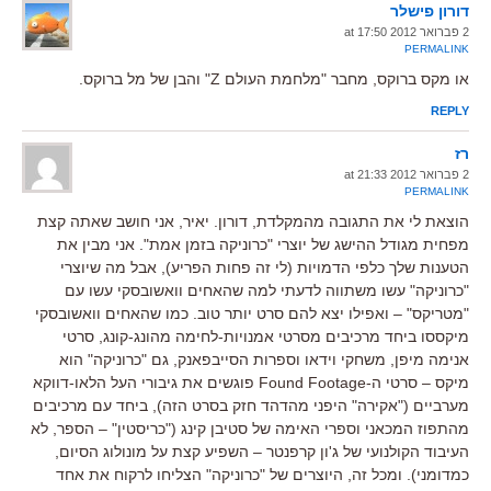
דורון פישלר
2 פברואר 2012 at 17:50
PERMALINK
או מקס ברוקס, מחבר "מלחמת העולם Z" והבן של מל ברוקס.
REPLY
רז
2 פברואר 2012 at 21:33
PERMALINK
הוצאת לי את התגובה מהמקלדת, דורון. יאיר, אני חושב שאתה קצת
מפחית מגודל ההישג של יוצרי "כרוניקה בזמן אמת". אני מבין את
הטענות שלך כלפי הדמויות (לי זה פחות הפריע), אבל מה שיוצרי
"כרוניקה" עשו משתווה לדעתי למה שהאחים וואשובסקי עשו עם
"מטריקס" – ואפילו יצא להם סרט יותר טוב. כמו שהאחים וואשובסקי
מיקססו ביחד מרכיבים מסרטי אמנויות-לחימה מהונג-קונג, סרטי
אנימה מיפן, משחקי וידאו וספרות הסייבפאנק, גם "כרוניקה" הוא
מיקס – סרטי ה-Found Footage פוגשים את גיבורי העל הלאו-דווקא
מערביים ("אקירה" היפני מהדהד חזק בסרט הזה), ביחד עם מרכיבים
מהתפוז המכאני וספרי האימה של סטיבן קינג ("כריסטין" – הספר, לא
העיבוד הקולנועי של ג'ון קרפנטר – השפיע קצת על מונולוג הסיום,
כמדומני). ומכל זה, היוצרים של "כרוניקה" הצליחו לרקוח את אחד