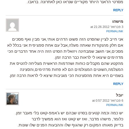
מסרטי הז'אנר היותר מקוריים שנראו כאן לאחרונה. בראבו.
REPLY
מישהו
3 פברואר 2012 at 21:26
PERMALINK
אני חייב לציין שהסרט הזה פשוט הדהים אותי,אני מבין ואף מסכים
אם חלק מהנקודות שאתה מעלה,אבל עם אחת ספציפית אני בכלל לא
מסכים,אני חושב שמבחינה ויזואלית הסרט הזה היה אחד הדברים הכי
מדהימים שיצאו לי לראות כבר הרבה זמן.
מהקטע שהם מקבלים כוחות ושהדמות הראשית מצליחה להטיס את
המצלמה,השוטים המצולמים הם לא פחות מדהימים,והסצינה
בשמיים היא אחת מהסצינות הכי מגניבות שיצא לי לראות הרבה זמן.
REPLY
יובל
6 פברואר 2012 at 0:57
PERMALINK
יש כמה וכמה קטעים בסרט שבהם יש ג'אמפ-קאט בלי מעבר זמן.
כלומר, מישהו מדבר, ואז יש קאט ואז הוא ממשיך לדבר
בדיוק מאותו המקום רק שהגוף שלו וההבעות הפנים שלו שונות.