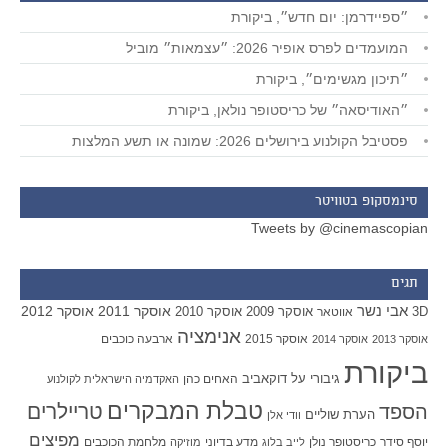
״ספיידרמן: יום חדש״, ביקורת
המועמדים לפרס אופיר 2026: ״עצמאות״ מוביל
״תיכון מגשימים״, ביקורת
״האודיסאה״ של כריסטופר נולאן, ביקורת
פסטיבל הקולנוע בירושלים 2026: שמונה או תשע המלצות
סינמסקופ בטוויטר
Tweets by @cinemascopian
תגים
אבי נשר
אוסקר 2011
אוסקר 2012
אוסקר 2009
אוסקר 2010
3D
אווטאר
אנימציה
אוסקר 2015
ארבעה כוכבים
אוסקר 2013
אוסקר 2014
ביקורת
גיבורי על
דוקאביב
האחים כהן
האקדמיה הישראלית לקולנוע
טבלת המבקרים
טריילרים
הספד
הערת שוליים
וודי אלן
מפיצים
יוסף סידר
כריסטופר נולן
מדע בדיוני
מלחמת הכוכבים
לייב בלוג
מוזיקה