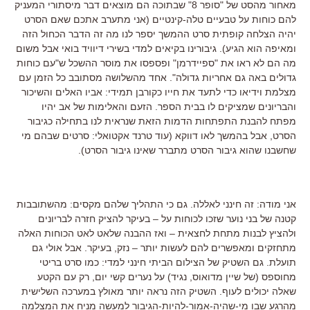
מאחור מהסט של "סופר 8" שבתוכה הם מוצאים דבר מיסתורי המעניק
להם כוחות על טבעיים טלה-קינטיים (אני מתערב אתכם שאם הסרט
יהיה הצלחה קופתית סרט ההמשך יספר לנו מה זה הדבר הכחול הזה
ומאיפה הוא הגיע). גיבורינו בקיאים למדי בשירי דיוויד בואי אבל משום
מה הם לא ראו את "ספיידרמן" ופספסו את מוסר ההשכל ש"עם כוחות
גדולים באה גם אחריות גדולה". אחד מהשלושה מסתובב כל הזמן עם
מצלמת וידיאו כדי לתעד את חייו כקורבן תמידי: אביו האלים והשיכור
והבריונים שמציקים לו בבית הספר. הזעם והאלימות של אב יהיו
מפתח להבנת התפתחות הדמות הזאת שנראית לנו בתחילה כגיבור
הסרט, אבל בהמשך לאו דווקא (עוד טרנד אקטואלי: סרטים שבהם מי
שחשבנו שהוא גיבור הסרט מתברר שאינו גיבור הסרט).
אני מודה: זה חינני לאללה. גם כי התהליך שלהם מקסים: מהשתובבות
קטנה של בני נוער שזכו לכוחות על – בעיקר להציק חזרה לבריונים
ולהציץ לבנות מתחת לחצאית – ואז ההבנה שלאט לאט הכוחות האלה
מתחזקים ומאפשרים להם לעשות יותר – נזק, בעיקר. אבל אולי גם
תועלת. גם השטיק של הצילום הביתי חינני למדי: כמו סרט בריטי
מחוספס (של שיין מדואוס, נגיד) על נערים קשי יום, רק עם הקטע
שאלה יכולים לעוף. השטיק הזה נראה יותר מאולץ במערכה השלישית
מהרגע שבו מי-שהיה-אמור-להיות-הגיבור למעשה מניח את המצלמה