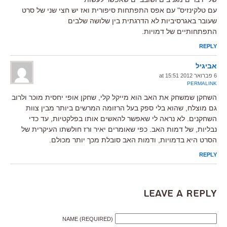
עם טלקינזיס" עם אפס התפתחות סיפורית ואז יש חצי שני של סרט
שעובר באגרסיביות לא הדרגתית בין שלושה שלבים
התפתחותיים של דמויות.
REPLY
אביגיל
6 פברואר 2012 at 15:51
PERMALINK
השחקן שמשחק את האב הוא מייקל קלי, שחקן אופי יחסית מוכר ולרוב
גם מוצלח, שהוא בלי ספק בעל הרזומה המרשים ביותר מבין צוות
השחקנים. לא נראה לי שאפשר להאשים אותו בפלקטיות, עד כדי
נבליות, של דמות האב. כפי שאומרים יאיר ורז חולשתו העיקרית של
הסרט היא בדמויות, ודמות האב סובלת מכך יותר מכולם.
REPLY
Leave a Reply
NAME (REQUIRED)