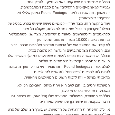
במילים אחרות: הם עשו קאט באמצע טייק – לטייק אחר.
(בניגוד לג'אמפ-קאטים ה"רגילים" שהם סבבה ו"מתבקשים").
זה מגוחך, וזה שבירת-ז'אנר הFound Footage באופן שלילי (אין
"טייקים" ב"מציאות").
ועוד בהקשר הזה: מצד אחד – לפעמים נעשה שימוש בסרט בקטע של
כאילו "מיקרופון חובבני" שמוצמד למצלמה, שקולט כל מיני
סקראטצ'ים ודיסטורשנים וסאונדים "שרופים". מצד שני, כשהמצלמה
מרחפת בגובה 10,000 מטר – פתאום המיקרופון
לא קולט את הסאונד העז של הרוחות והדיבור של כולם סבבה וברור.
וגם, המצלמה מצלמת בגשם והעדשה לא נרטבת בכלל.
ובכלל, יש הרגשה קצת בסרט לפעמים שמתישהו במהלך העשייה שלו
היוצרים "התחרטו" קצת על ה"התחייבות" שלהם
לצלם את זה כFound-footage – והתוצאה היא בדיוק הפוך מהכוונה
לגרום לזה להראות "ריאליסטי" (זה גורם לזה לראות
מלאכותי ממש) – וזה לרבות השוטים המאולצים מהאוויר.
המערכת יחסים בין הבן לאב היא אחת מיחסי האב-לבן הכי לא
משכנעות שראיתי בסרט אי פעם,
כולל כל המעשים, הפעולות והמניעים שלו (של האב) וזה כנראה גם
הרבה בעקבות זה שהשחקן שלו שיחק מאוד רע.
אין כ"כ התפתחות הדרגתית של הדמויות. יש בערך חצי שלם של סרט
של "דברים מגניבים ושובביים שאפשר לעשות