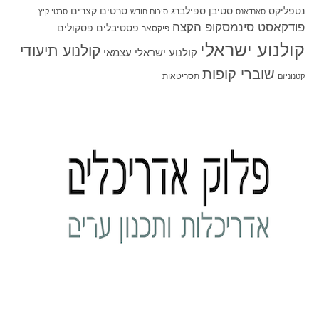
סטיבן ספילברג
סרטים קצרים
נטפליקס
סאנדאנס
סיכום חודש
סרטי קיץ
פודקאסט סינמסקופ הקצה
פסטיבלים
פסקולים
פיקסאר
קולנוע ישראלי
קולנוע תיעודי
קולנוע ישראלי עצמאי
שוברי קופות
תסריטאות
קטנוניזם