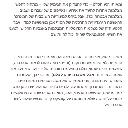
ומאותו רגע הסרט – כדי להצדיק את הגימיק שלו – מתחיל לחפש
מצלמות אחרות לתעד את אירועיו (אייפונים של עוברים ושבים,
מצלמות אבטחה וכו'). אבל ביחס למינוריות השובבית של המערכה
הראשונה הגרנדיוזית ההרסנית של הסוף אכן משעשעת למדי. אבל
הקטע הזה של מצלמות רנדומליות המצלמות באגביות החלישו לטעמי
את השיא הפוטנציאלי שהיה יכול להיות שם.
מאידך גיסא, אני מודה: הסרט מיצה את עצמו די מהר מבחינתי.
הדמויות לא היו ממש מרתקות (והייתי רוצה פעם לראות סרט כזה,
שמעמיד פנים שהוא צולם במצלמת חובבים על ידי נער שמתעד את
עצמו בכפייתיות
אבל אשכרה יודע לצלם
). עד כדי כך, שלמרות
שהסרט היה מהנה, אני מאמין שהוא מסוג הסרטים המתנדפים
במהירות – מהזכרון, מהתודעה. לנדיס ג'וניור וטראנק יצרו כאן סרט
גמר מרשים, שהישגו האמיתי, אגב, הוא בתסריט שבורא מיתולוגיית
גיבורי על חדשה שלא מבוססת על קומיקס קיים. עכשיו שילכו ליצור
סרט נורמלי.