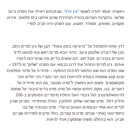
ראשית, אומר תודה לאנשי "
עין הדג
", שבזכותם ראיתי את הסרט ביום
שלישי, בהקרנת הטרום-בכורה הנהדרת שהם אירגנו ביס פלאנט. אירוע
מקסים, מאורגן, מסודר, תענוג. וגם הסרט היה חביב למדי.
דרך אחת להסתכל על "כרוניקה בזמן אמת": הבן של ג'ון לנדיס כתב,
הבן של רוברט אלטמן עיצב. הדור הבא מרים ראש ובא לבעוט לדור
ההורים בברכיים. אבל רגע: הם עושים בדיוק מה שהוריהם לימדו
אותם. ג'ון לנדיס התחיל את דרכו כבמאי עם הסרט "שלוק" מ-1973 –
שם הסרט הוא שם התואר לאיכות ההפקה – פרודיה על סרטי מפלצות
וקינג קונג שמנסה במודע להיראות כמו הבי-מוביז הכי זולים והכי
מקושקשים. משם הוא המשיך ל"סרט מטוגן", גם הוא פרודיה על
ז'אנרים. בנו, מקס, חתום עכשיו על סרט מדע בדיוני/גיבורי על שמנס
להיותאלטרנטיב לגל גיבורי העל התלת מימדיים המופקים ב-200
מיליון דולר. סרט שנראה שלוקי לחלוטין. כאילו מחתרתי. ומכיוון שג'ון
לנדיס הוא אחד הבמאים האהובים עליי, סרט הבכורה של בנו
כתסריטאי (אחרי שכתב סרטים קצרים, כולל פרקים לסדרות שביים
אביו), הוא בהחלט משהו שמסקרן אותי לראות.