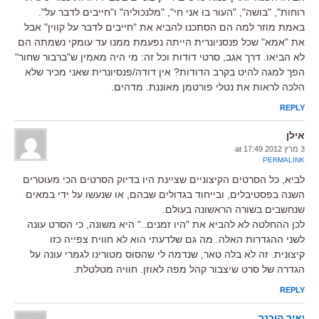
רוחות", "בושה", "העור בו אני חי", "מלנכוליה" ו"חייבים לדבר על".
באמת מוזר למה הם הסתכנו להביא את "חייבים לדבר על קווין" אבל
את "אמא" שכל פנסניונרית הייתה נפעמת ממנו עד עומקי נשמתה הם
לא הביאו. דרך אגב, סרטי דודות וכל זה: מי היה מאמין ש"ברבור שחור"
הפך למגה להיט בקרב הדודות? אין דודה/פנסיונרית שאני מכיר שלא
הלכה לראות את נטלי פורטמן מאוננת. מדהים.
REPLY
אילן
3 מרץ 2012 at 17:49
PERMALINK
לביא, כל הסרטים הקיצוניים שציינת היו בדיוק הסרטים הכי מעוטרים
השנה בפסטיבלים, ובייחוד בגדולים שבהם, או שנעשו על ידי במאים
שנחשבים בשורה הראשונה בעולם.
לכן ההחלטה לא להביא את "היו זמנים.." היא משונה, כי הסרט עונה
לשני ההגדרות האלה. מה גם שלדעתי הוא לא חווית צפייה כזו
קיצונית. זה לא בלה טאר, שנדמה לי שהסוס מטורינו לגמרי עונה על
הגדרה של סרט שיצבור קהל מפה לאוזן. חוויה מטלטלת.
REPLY
יאיר הוכנר