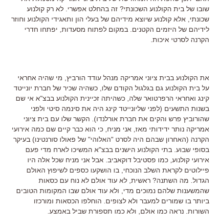
שובו של בית הקולנוע השכונתי? זה בהחלט אפשרי. לא רק קולנוע
שכונתי, אלא קולנוע שיוצא מידיהם של בעלי הון ותאגידי הקולנוע וחוזר
לידיהם של היזמים הקטנים. במקום לפתוח מסעדות, יפתחו חדרי
הקרנה לסרטי איכות.
את הקולנוע בבית ציוני אמריקה מנהל עודד הורביץ, מי שהיה אחראי
על בית הקולנוע גם בגלגול הקודם שלו, כשהיה שכיר של חברת יונייטד
קינג ואחראי הרפרטואר שלה, כשהיתה זכיינית הקולנוע בבצ"א אי שם
בשנות התשעים (לפני שליונייטד קינג היה את סינמה סיטי ולפני
שהורוביץ פרש והקים את חברת אורלנדו). הקשר שלו עם בית ציוני
אמריקה נותר ידידותי מאז, אני מניח, כי הוא כבר קיים שם כמה אירועי
הקרנה (האחרון שבהם היה לסרט "האלוהי" של פאולו סורנטינו) בעיקר
בסופי שבוע. בתי הקולנוע הישנים בבצ"א המשיכו לארח מדי פעם
אירועי קולנוע, כמו פסטיבל דוקאביב. אבל אני מניח שכל אלה היו
פיילוטים לקראת השלב הנוכחי, בו הושקעו כספים לשיפוץ האולם
הגדול. מה השתנה? ראשית, לא עוד אולם לא נוח עם כסאות
שהמשענות שלהם נמוכים מדי, ולא עוד אולם שבו המקומות הטובים
ביותר בו שמורים למעבר ולא לצופים. הוחלפו הכסאות ומורכזו
השורות. נראה כמו אולם, ולא כמו תספורת שביל באמצע.