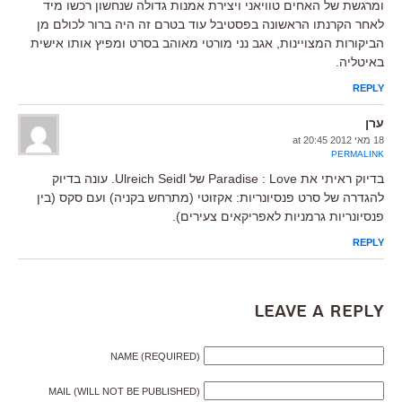
ומרגשת של האחים טוויאני ויצירת אמנות גדולה שנחשון רכשו מיד
לאחר הקרנתו הראשונה בפסטיבל עוד בטרם זה היה ברור לכולם מן
הביקורות המצויינות, אגב נני מורטי מאוהב בסרט ומפיץ אותו אישית
באיטליה.
REPLY
ערן
18 מאי 2012 at 20:45
PERMALINK
בדיוק ראיתי את Paradise : Love של Ulreich Seidl. עונה בדיוק
להגדרה של סרט פנסיונריות: אקזוטי (מתרחש בקניה) ועם סקס (בין
פנסיונריות גרמניות לאפריקאים צעירים).
REPLY
Leave a Reply
NAME (REQUIRED)
MAIL (WILL NOT BE PUBLISHED)