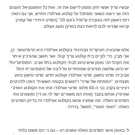
עכשיו צריך אנשי חזון וממון ליישם את זה. ואת כל הפוטנציאל העצום
הזה אני רואה כשאני מסתכל על קולנוע אורלנדו החדש. אני גם רואה
רמז ראשון לזה בעובדה ש"פרל ג'אם 20" (הסרט היחידי של קמרון
קרואו שכדאי לכם לראות כעת בארץ) מוצג אצלם.
אלא שהבעיה העיקרית מבחינתי בקולנוע אורלנדו היא הרפרטואר. כן,
אני מבין, כדי לקיים בית קולנוע צריך קהל. ואני חושב שהורביץ איתר
את הקהל הכי נאמן שיש כרגע לבתי הקולנוע בתל אביב: הפנסיונריות*.
יש כרגע שלושה מפיצים שמתחרים על ליבה של הפנסיונרית התל
אביבית: סרטי נחשון, סרטי אורלנדו וקולנוע חדש. סרטי נחשון כרגע
מנצחים: "המפתח של שרה" ו"הנשים בקומה הששית" הפכו ללהיטים
רציניים בקרב בני ה-60 פלוס. סרטי אורלנדו זנחו את הקולנוע האדג'י
שאיפיין אותם בעבר (אותו הם משגרים ישר לוי.או.די) ומוצאים את
הסרטים האלה. מה שמציג עכשו בקולנוע אורלנדו זה בדיוק הסרטים
האלה: "האפי האפי", למשל. ברררר.
לי באופן אישי הסרטים האלה עושים רע – גם כי הם פשוט בלתי