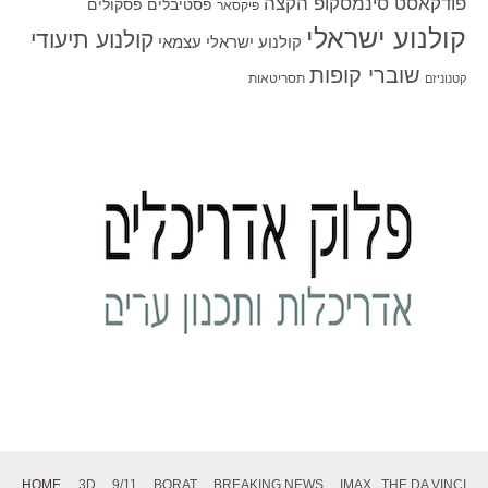
פודקאסט סינמסקופ הקצה
פסטיבלים
פסקולים
פיקסאר
קולנוע ישראלי
קולנוע תיעודי
קולנוע ישראלי עצמאי
שוברי קופות
תסריטאות
קטנוניזם
HOME
3D
9/11
BORAT
BREAKING NEWS
IMAX
THE DA VINCI