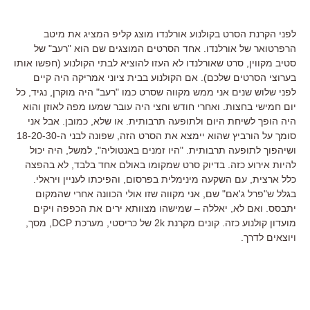
לפני הקרנת הסרט בקולנוע אורלנדו מוצג קליפ המציג את מיטב
הרפרטואר של אורלנדו. אחד הסרטים המוצגים שם הוא "רעב" של
סטיב מקווין, סרט שאורלנדו לא העזו להוציא לבתי הקולנוע (חפשו אותו
בערוצי הסרטים שלכם). אם הקולנוע בבית ציוני אמריקה היה קיים
לפני שלוש שנים אני ממש מקווה שסרט כמו "רעב" היה מוקרן, נגיד, כל
יום חמישי בחצות. ואחרי חודש וחצי היה עובר שמעו מפה לאוזן והוא
היה הופך לשיחת היום ולתופעה תרבותית. או שלא, כמובן. אבל אני
סומך על הורביץ שהוא יימצא את הסרט הזה, שפונה לבני ה-18-20-30
ושיהפוך לתופעה תרבותית. "היו זמנים באנטוליה", למשל, היה יכול
להיות אירוע כזה. בדיוק סרט שמקומו באולם אחד בלבד, לא בהפצה
כלל ארצית, עם השקעה מינימלית בפרסום, והפיכתו לעניין ויראלי.
בגלל ש"פרל ג'אם" שם, אני מקווה שזו אולי הכוונה אחרי שהמקום
יתבסס. ואם לא, יאללה – שמישהו מצוותא ירים את הכפפה ויקים
מועדון קולנוע כזה. קונים מקרנת 2k של כריסטי, מערכת DCP, מסך,
ויוצאים לדרך.