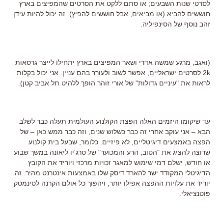
לסרטי שנות השבעים; או סתם ללקט את הסרטים שהמפיצים בארץ
חוששים להביא (או מביאים, אבל חוששים להפיץ). זה יכול להיות עידן
זהב נוסף של הסינפיליה.
(ואגב, מרגע שמשה אדרי ושאר המפיצים בארץ יתחילו לייצר גרסאות
2k לסרטים ישראליים, אפשר לשוב ולעורר בהם עניין. אני יכול בקלות
לראות את "עיניים גדולות" של אורי זוהר הופך ללהיט תל אביב קטן).
עד שיקומו היזמים האלה הפצת הקולנוע העולמית תעלה כבר לשלב
הבא – אני עוקב אחרי זה כבר כשלוש שנים, וזה כבר ממש כאן – של
הפצה באמצעים דיגיטליים, לא פיזיים. כלומר, שבעל בית קולנוע
שרוצה להציג את "הטוב, הרע והמכוער" של סרג'יו ליאונה במשך שבוע
או חודש, ישלם דמי שימוש למאגר זכויות מרכזי ויוריד את הקובץ
הדיגיטלי המקודד ישר להארד דיסק שלו באמצעות אינטרנט מהיר. זה
יוריד את עלויות ההפצה אפילו יותר, ויהפוך כל אולם הקרנה לסינמטק
פוטנציאלי.