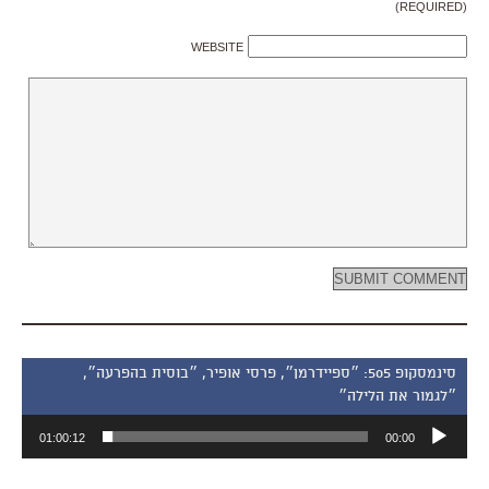
(REQUIRED)
WEBSITE
סינמסקופ 505: ״ספיידרמן״, פרסי אופיר, ״בוסית בהפרעה״,
״לגמור את הלילה״
נגן
01:00:12
00:00
אודיו