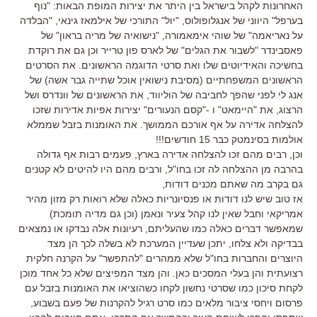
האחרונות לקהל בישראל בין היתר את יצירות המופת הבאות: "נוף
בערפל" היווני של אנגלופולוס, "יול" התורכי של אילמאז גינאי, "הבלדה
על נאריאמה" של שוהי אימאמורה, "נישואיה של מריה בראון" של
פאסבינדר "לשבור את הגלים" של לארס פון טרייר וכן גם את רוקדת
בחשיכה והאידיוטים שלו ואת סרטי הדוגמה הראשונים. את הסרטים
הראשונים המשפחתיים (מסיבת נישואין אוכל שתייה גבר אשה) של
אנג לי לפני שהפך לחביבה של הוליווד, את הראשונים של וונדרס ושל
הרצוג, את "היימאט" ו -"קסם הנעורים" יצירות אפיות אדירות שזכו
להצלחה אדירה על אף אורכם הממושך. את האומנות בזבל שממלא
אולמות בסינמטק כבר 15 חודשים!!!
וכן, רבים מהם זכו להצלחה אדירה בארץ, פעמים רבות אף גדולה
בהרבה מן ההצלחה לה זכו בחו"ל, ורבים מהם היו להיטים לא קטנים
גם בקרב מה שאתם מכנים דודות,
אז טוב שיש לנו דודות או פנסיונריות כאלה שלא רואות רק מזון מהיר
אמריקאי וחבל שאין לנו קהל צעיר ונאמן (וכן גם מדיה תומכת)
שמאפשר דברים כאלה כמו שהעליתם, רעיונות אלה נבדקו או נמצאים
בבדיקה ולא צלחו, יתכן שעדיין המערכת לא בשלה לכך הן מצד
היוצרים והחברות בחו"ל שלא ממהרים "להתפשר" על הקרנה חלקית
רצועתית והן בעלי המסכים כאן. והן מצד המפיצים שלא כל אחד מוכן
לקחת סיכון כמו שסרטי נחשון לקחו כשהוציאו את האומנות בזבל עם
פרסום ויחסי ציבור מלאים כמו סרט רגיל להקרנות של פעם בשבוע,