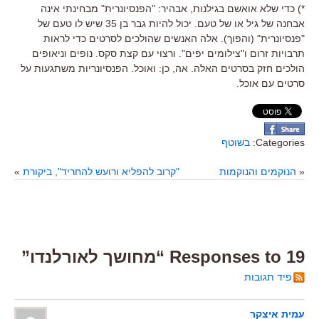
*) כדי שלא אואשם בגילנות, אבהיר: "הפנסיונרית" מבחינתי אינה
אבחנה של גיל או של טעם. יכול להיות גבר בן 35 שיש לו טעם של
"פנסיונרית" (והפוך). אלה האנשים שהולכים לסרטים כדי לראות
תרבויות זרום ו"צילומים יפים". ורצוי עם קצת סקס. נופים וניאופים
הולכים חזק בסרטים האלה. אה, כן: ואוכל. הפנסיונריות משתגעות על
סרטים עם אוכל.
Categories:
בשוטף
«
הנוקמים והנוקמות
"קרוב להפליא ורועש להחריד", ביקורת
»
19 Responses to “מחושך לאורלנדו”
פיד תגובות
עמית איצקר