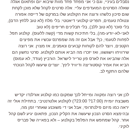
נסבלים בעיניי, וגם כי אני מפחד פחד מוות שיבוא יום ופתאום אגלה
שאלה הסרטים המועדפים עליי. אלה סרטים לקהל שלא מוכן לקחת
שום סיכון כלשהו ורוצה את הקולנוע שלו במרקם של דייסה אפורה
ונטולת טעמים, תפריט קולנועי דיאטטי: בלי מלח (לא טוב ללחץ הדם),
בלי סוכר (לא טוב ללב), בלי תבלינים חריפים (לא טוב
לאני-לא-יודע-מה), בלי חתיכות קשות מדי (קשה ללעוס). קולנוע תפל.
לפחות לטעמי, כן? אבל אם זה מה שמפרנס עכשיו את מפיצים
הקטנים, ויוצר להם לקוחות קבועים ונאמנים, אז מצוין. אני רוצה
שירוויחו וישגשגו, ואז יזכרו מה הביא אותם לקולנוע. סרטי נחשון הם
אלה שהביאו את לארס פון טרייר לישראל. הורביץ (עודד, לא עמוס)
הביא את אמיר קוסטוריצה ודיוויד לינץ'. יוצרים שיעשו לקהל הנוכחי
שלהם התקף לב.
לכן אני רוצה ומקווה ומייחל לכך שמקום כמו קולנוע אורלנדו יקדיש
משבצת יומית (17:00? 23:00?) לקולנוע אלטרנטיבי. בתחילת אולי זה
יראה כמו מיזם פילנתרופי, אבל אני די משוכנע שאחרי זמן מה,
ובהימצא הסרט הנכון שיעשה את הקליק הנכון, פתאום יגיע לשם קהל
אחר. קהל שמחפש את הפלפל בקולנוע – ולא בפאייה של פבריס
לוקיני.