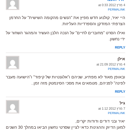
4 מרץ 2012 at 0:33
PERMALINK
היי יאיר, קולנוע חדש מפיץ את "הנשים מהקומה השישית" על החרמן
הצרפתי המזדקן והספרדיות העליזות.
ואילו הסרט "מחוברים לחיים" על הנכה הלבן העשיר והמהגר השחור על
ידי נחשון.
REPLY
אילן
4 מרץ 2012 at 21:09
PERMALINK
ובאופן מאוד לא מפתיע, שניהם ו"אלגנטיות של קיפוד" ו"הישועה מעבר
לפינה" לפניהם, מטמאים את מסכי הסינמטק מזה זמן..
REPLY
גיל
7 מרץ 2012 at 1:12
PERMALINK
יאיר ובני דודים ודודות יקרים,
למען הדיוק וההגינות כדאי לציין שסרטי נחשון הביאו במהלך 30 השנים