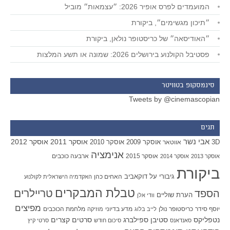
המועמדים לפרס אופיר 2026: ״עצמאות״ מוביל
״תיכון מגשימים״, ביקורת
״האודיסאה״ של כריסטופר נולאן, ביקורת
פסטיבל הקולנוע בירושלים 2026: שמונה או תשע המלצות
סינמסקופ בטוויטר
Tweets by @cinemascopian
תגים
אבי נשר
אוסקר 2011
אוסקר 2012
אוסקר 2009
אוסקר 2010
3D
אווטאר
אנימציה
אוסקר 2015
ארבעה כוכבים
אוסקר 2013
אוסקר 2014
ביקורת
גיבורי על
דוקאביב
האחים כהן
האקדמיה הישראלית לקולנוע
טבלת המבקרים
טריילרים
הספד
הערת שוליים
וודי אלן
מפיצים
יוסף סידר
כריסטופר נולן
מדע בדיוני
מלחמת הכוכבים
לייב בלוג
מוזיקה
סטיבן ספילברג
סרטים קצרים
נטפליקס
סאנדאנס
סיכום חודש
סרטי קיץ