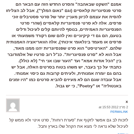
אמנם "השקט שבאהבה" והסרט החדש הזה עם הבאר הם
סרטי פנסיונריות קלאסיים (וגם "נאום המלך"), אבל לב הצליחו
להסית את עצמם לכיוון מעניין יותר של סרטי פסטיבלים זוכי
פרסים. אלה לא סרטי פנסיונריות קלאסיים (שהרי סרטי
הפנסיונריות האמיתיים, בנוסף להיותם קלים לעיכול ודלים
בטעם, הם גם די קיקיוניים ואין להם שום רקורד משמעותי או
פרסים או מעמד בינלאומי איכותי), אלה הוואריאציה האמנותית
שלהם. "הארטיסט" הוא סרט שפנסיונריות יהנו ממנו מאוד,
אבל הוא לא "סרט פנסיונריות". כנ"ל רוב סרטיו של אלמודובר
בין "הכל אודות אמא" ועד "העור שבו אני חי" (לא כולל).
כתבתי על כך בעבר, יש משהו בטוח בסרטים האלה, אבל יש
בהם גם יומרה אמנותית, ולעיתים קרובות גם כיסוי אמנותי.
אבל עובדה שגם הם לא מעיזים להביא סרטים כמו "היו זמנים
באנטוליה" או "Poetry", כי יש גבול.
x
2 מרץ 2012 at 15:53
PERMALINK
לזכות לב גם אפשר לזקוף את "סערת רוחות", סרט איטי ולא ממש קל
לעיכול שלא נראה לי מצא את הקהל שלו בארץ וחבל.