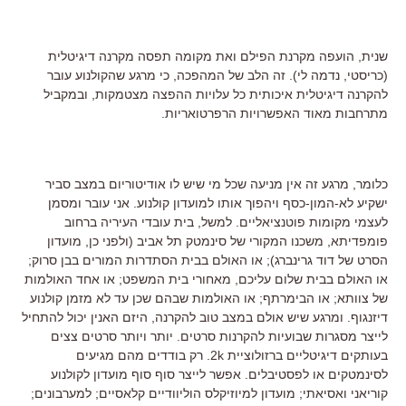
שנית, הועפה מקרנת הפילם ואת מקומה תפסה מקרנה דיגיטלית
(כריסטי, נדמה לי). זה הלב של המהפכה, כי מרגע שהקולנוע עובר
להקרנה דיגיטלית איכותית כל עלויות ההפצה מצטמקות, ובמקביל
מתרחבות מאוד האפשרויות הרפרטואריות.
כלומר, מרגע זה אין מניעה שכל מי שיש לו אודיטוריום במצב סביר
ישקיע לא-המון-כסף ויהפוך אותו למועדון קולנוע. אני עובר ומסמן
לעצמי מקומות פוטנציאליים. למשל, בית עובדי העיריה ברחוב
פומפדיתא, משכנו המקורי של סינמטק תל אביב (ולפני כן, מועדון
הסרט של דוד גרינברג); או האולם בבית הסתדרות המורים בבן סרוק;
או האולם בבית שלום עליכם, מאחורי בית המשפט; או אחד האולמות
של צוותא; או הבימרתף; או האולמות שבהם שכן עד לא מזמן קולנוע
דיזנגוף. ומרגע שיש אולם במצב טוב להקרנה, היזם האנין יכול להתחיל
לייצר מסגרות שבועיות להקרנות סרטים. יותר ויותר סרטים צצים
בעותקים דיגיטליים ברזולוציית 2k. רק בודדים מהם מגיעים
לסינמטקים או לפסטיבלים. אפשר לייצר סוף סוף מועדון לקולנוע
קוריאני ואסיאתי; מועדון למיוזיקלס הוליוודיים קלאסיים; למערבונים;