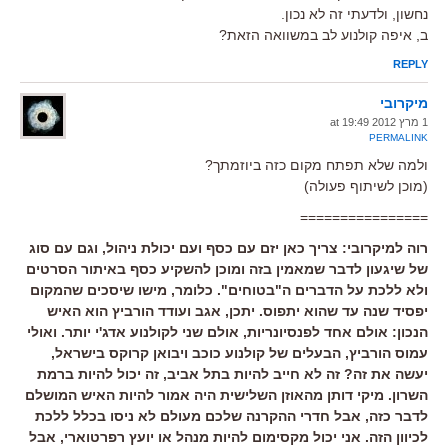
נחשון, ולדעתי זה לא נכון.
ב, איפה קולנוע לב במשוואה הזאת?
REPLY
מיקרובי
1 מרץ 2012 at 19:49
PERMALINK
ולמה שלא תפתח מקום כזה ביוזמתך?
(מוכן לשיתוף פעולה)
================
רוה למיקרובי: צריך כאן יזם עם כסף ועם יכולת ניהול, וגם עם סוג
של שיגעון לדבר שמאמין בזה ומוכן להשקיע כסף באיתור הסרטים
ולא ללכת על הדברים ה"בטוחים". כלומר, מישו שיסכים שהמקום
יפסיד שנה עד שהוא יתפוס. יתכן, אגב ועודד הורביץ הוא האיש
הנכון: אולם אחד לפנסיונריות, אולם שני לקולנוע אדג'י יותר. ואולי
עמוס הורביץ, הבעלים של קולנוע כוכב ויבואן קרוקס בישראל,
יעשה את זה? זה לא חייב להיות בתל אביב, זה יכול להיות ברמת
השרון. מיקי דותן מהאוזן השלישית היה אמור להיות האיש המושלם
לדבר כזה, אבל חדרי ההקרנה שלכם מעולם לא ניסו בכלל ללכת
לכיוון הזה. אני יכול מקסימום להיות מנהל או יועץ רפרטוארי, אבל