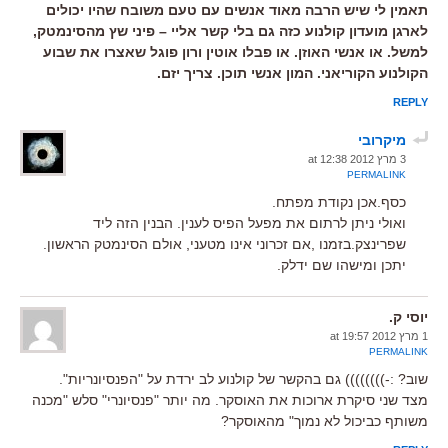
תאמין לי שיש הרבה מאוד אנשים עם טעם משובח שהיו יכולים
לארגן מועדון קולנוע כזה גם בלי קשר אליי – פיני שץ מהסינמטק,
למשל. או אנשי האוזן. או פבלו אוטין ורון פוגל שאצרו את שבוע
הקולנוע הקוריאני. המון אנשי תוכן. צריך יזם.
REPLY
מיקרובי
3 מרץ 2012 at 12:38
PERMALINK
כסף.אכן נקודת מפתח.
ואולי ניתן לרתום את מפעל הפיס לענין. הבנין הזה ליד
שפרינצק.בזמנו ,אם זכרוני אינו מטעני, אולם הסינמטק הראשון.
יתכן ומישהו שם ידלק.
יוסי ק.
1 מרץ 2012 at 19:57
PERMALINK
שוב? :-)))))))) גם בהקשר של קולנוע לב ירדת על "הפנסיונריות".
מצד שני סיקרת ארוכות את האוסקר. מה יותר "פנסיונרי" סלש "מכנה
משותף כביכול לא נמוך" מהאוסקר?