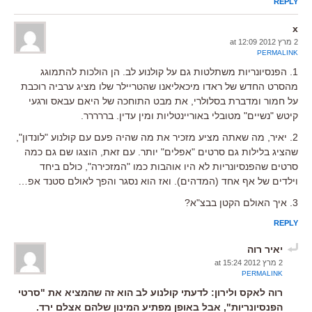
REPLY
x
2 מרץ 2012 at 12:09
PERMALINK
1. הפנסיונריות משתלטות גם על קולנוע לב. הן הולכות להתמוגג
מהסרט החדש של ראדו מיכאליאנו שהטריילר שלו מציג ערביה רוכבת
על חמור ומדברת בסלולרי, את מבט התוחכה של היאם עבאס ורגעי
קיטש "נשיים" מטובלי באוריינטליות ומין עדין. בררררר.
2. יאיר, מה שאתה מציע מזכיר את מה שהיה פעם עם קולנוע "לונדון",
שהציג בלילות גם סרטים "אפלים" יותר. עם זאת, הוצגו שם גם כמה
סרטים שהפנסיונריות לא היו אוהבות כמו "המזכירה", כולם ביחד
וילדים של אף אחד (המדהים). ואז הוא נסגר והפך לאולם סטנד אפ…
3. איך האולם הקטן בבצ"א?
REPLY
יאיר רוה
2 מרץ 2012 at 15:24
PERMALINK
רוה לאקס ולירון: לדעתי קולנוע לב הוא זה שהמציא את "סרטי
הפנסיונריות", אבל באופן מפתיע המינון שלהם אצלם ירד.