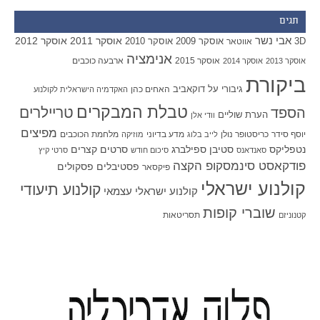
תגים
אבי נשר
אוסקר 2011
אוסקר 2012
אוסקר 2009
אוסקר 2010
3D
אווטאר
אנימציה
אוסקר 2015
ארבעה כוכבים
אוסקר 2013
אוסקר 2014
ביקורת
גיבורי על
דוקאביב
האחים כהן
האקדמיה הישראלית לקולנוע
טבלת המבקרים
טריילרים
הספד
הערת שוליים
וודי אלן
מפיצים
יוסף סידר
כריסטופר נולן
מדע בדיוני
מלחמת הכוכבים
לייב בלוג
מוזיקה
סטיבן ספילברג
סרטים קצרים
נטפליקס
סאנדאנס
סיכום חודש
סרטי קיץ
פודקאסט סינמסקופ הקצה
פסטיבלים
פסקולים
פיקסאר
קולנוע ישראלי
קולנוע תיעודי
קולנוע ישראלי עצמאי
שוברי קופות
תסריטאות
קטנוניזם