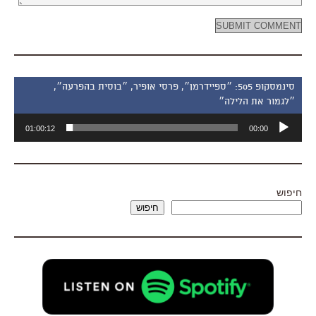
סינמסקופ 505: ״ספיידרמן״, פרסי אופיר, ״בוסית בהפרעה״,
״לגמור את הלילה״
נגן
01:00:12
00:00
אודיו
חיפוש
חיפוש