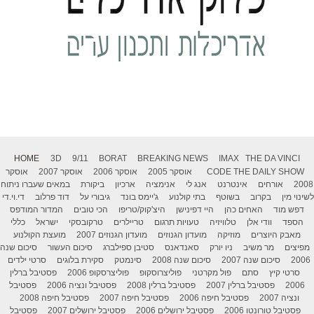
HOME
3D
9/11
BORAT
BREAKING NEWS
IMAX
THE DA VINCI
THE DAILY SHOW
CODE
אוסקר 2005
אוסקר 2006
אוסקר 2007
אוסקר
2008
אורחים
אינטרנט
אנג לי
אנימציה
ארכיון
ביקורת
במאים שעברו ניתוח
לשינוי מין
בקרוב
בשוטף
בתי קולנוע
ג'יימס בונד
גיבורי על
דוד פרלוב
די.וי.די
דפש מוד
האחים כהן
היי דפינישן
היצ'קוק/טריפו
הכי טובים
המדור המודפס
הספד
וודי אלן
טלוויזיה
טעויות תרגום
טריילרים
טרקובסקי
ישראל
כללי
מאבק היוצרים
מוזיקה
מועדון הגנוזים
מועדון הגנוזים 2007
מועצת הקולנוע
מפיצים
מר משיב
ניו יורק
סאנדאנס
סטיבן ספילברג
סיכום העשור
סיכום שנה
2006
סיכום שנה 2007
סיכום שנה 2008
סינמטק
סקירת בלוגים
סרטי ילדים
סרטי קיץ
סתם
פול מקרטני
פוליצרוסקופ
פוליצרסקופ 2006
פסטיבל ברלין
2006
פסטיבל ברלין 2007
פסטיבל ברלין 2008
פסטיבל ונציה 2006
פסטיבל
ונציה 2007
פסטיבל חיפה 2006
פסטיבל חיפה 2007
פסטיבל חיפה 2008
פסטיבל טורונטו 2006
פסטיבל ירושלים 2006
פסטיבל ירושלים 2007
פסטיבל