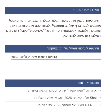
תמכו ב"סינמסקופ"
רוצים לעזור לממן את פעילות הבלוג, טבלת המבקרים והפודקאסט?
מוזמנים לבקר
בדף שלי ב-Patreon
ולבחור לכם את אחת מדרגות
התמיכה, ולהצטרף לקבוצות הסודיות של "סינמסקופ" לקבלת עדכונים
והמלצות פרטיות.
לחצו כאן
הירשמו לעדכוני המייל של ״סינמסקופ״
הכניסו כתובת אימייל ולחצו אנטר
תגובות אחרונות
אחד
על
״האודיסאה״ של כריסטופר נולאן, ביקורת
Shai
על
דוקאביב 2026: שש או שבע המלצות
_LiBERTiNE_
על
אוסקר 2026: כל הזוכים