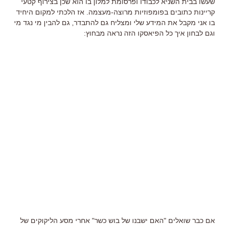
שעשו בבית השניא לכבודו ופרסומת למלון בו הוא שכן בצירוף קטעי
קריינות כתובים בפומפוזיות מרוצה-מעצמה. אז הלכתי למקום היחיד
בו אני מקבל את המידע שלי ומצליח גם להתבדר, גם להבין מי נגד מי
וגם לבחון איך כל הפיאסקו הזה נראה מבחוץ:
אם כבר שואלים "האם ישבנו של בוש כשר" אחרי מסע הליקוקים של