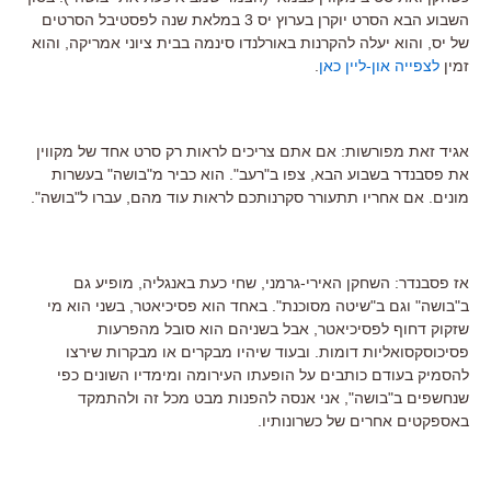
השבוע הבא הסרט יוקרן בערוץ יס 3 במלאת שנה לפסטיבל הסרטים
של יס, והוא יעלה להקרנות באורלנדו סינמה בבית ציוני אמריקה, והוא
זמין
לצפייה און-ליין כאן
.
אגיד זאת מפורשות: אם אתם צריכים לראות רק סרט אחד של מקווין
את פסבנדר בשבוע הבא, צפו ב"רעב". הוא כביר מ"בושה" בעשרות
מונים. אם אחריו תתעורר סקרנותכם לראות עוד מהם, עברו ל"בושה".
אז פסבנדר: השחקן האירי-גרמני, שחי כעת באנגליה, מופיע גם
ב"בושה" וגם ב"שיטה מסוכנת". באחד הוא פסיכיאטר, בשני הוא מי
שזקוק דחוף לפסיכיאטר, אבל בשניהם הוא סובל מהפרעות
פסיכוסקסואליות דומות. ובעוד שיהיו מבקרים או מבקרות שירצו
להסמיק בעודם כותבים על הופעתו העירומה ומימדיו השונים כפי
שנחשפים ב"בושה", אני אנסה להפנות מבט מכל זה ולהתמקד
באספקטים אחרים של כשרונותיו.