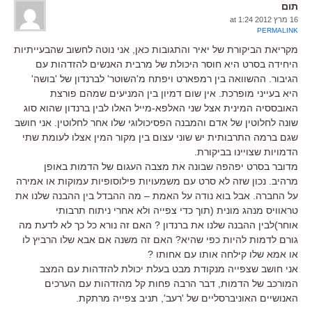
תום
16 מרץ 2012 at 1:24
PERMALINK
מקריאת הביקורת של יאיר והתגובות כאן, אני נוטה לחשוב שהבעייתיות
היחידה בסרט היא חוסר היכולת של מרבית האנשים להזדהות עם
הגיבור. ההשוואה בין רמפארט ויפתח מ'השוטר' לברנדון של 'בושה'
היא בעייני מופרכת. אין שום דמיון בין המניעים שמהם פורצת
האובססיה המינית אצל שני האלפא-מייל האלו לבין ברנדון שהוא סוג
שונה לחלוטין של אדם והמבנה הפסיכולוגי שלו אחר לחלוטין. אני חושב
שגם ברמה התרבותית יש שוני עצום בין מקור המין אצלו לעומת שתי
הדמויות שצויינו בביקורת.
מדובר בסרט יפהפה שבונה את מצבה העגום של הדמות באופן
מרהיב. נכון שזה לא סרט עם משמעויות פילוסופיות עמוקות או אמירה
על החברה. אבל בוא נודה על האמת – מה ההבדל בין ההבנה שלנו את
טראוויס מנהג מונית (תוך כדי צפייה ולא אחרי ניתוח תרבותי
אוחר)לבין ההבנה שלנו את ברנדון ? האם זה נורא כל כך לא לדעת מה
גורם לדמות להיות כפי שהיא? האם זה משנה אם אבא שלו הרביץ לו
או אמא שלו קילחה אותו עם אחותו ?
אני חושב שצפייה מנקודת מבט בעלת יכולת להזדהות עם המצב
המורכב של הדמות, דבר הרבה פחות קל מהזדהות עם הערכים
האנושיים האוניברסליים של 'רעב', תניב צפייה מרתקת.