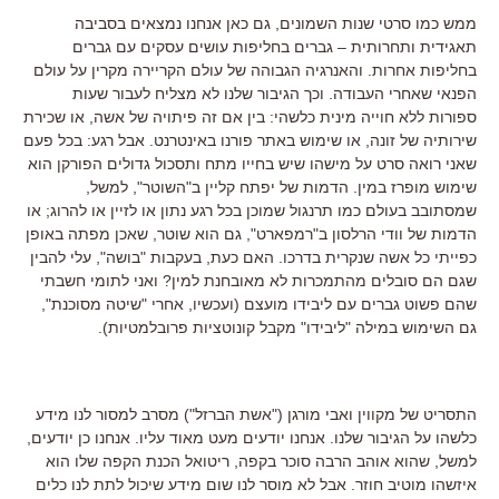
ממש כמו סרטי שנות השמונים, גם כאן אנחנו נמצאים בסביבה
תאגידית ותחרותית – גברים בחליפות עושים עסקים עם גברים
בחליפות אחרות. והאנרגיה הגבוהה של עולם הקריירה מקרין על עולם
הפנאי שאחרי העבודה. וכך הגיבור שלנו לא מצליח לעבור שעות
ספורות ללא חוייה מינית כלשהי: בין אם זה פיתויה של אשה, או שכירת
שירותיה של זונה, או שימוש באתר פורנו באינטרנט. אבל רגע: בכל פעם
שאני רואה סרט על מישהו שיש בחייו מתח ותסכול גדולים הפורקן הוא
שימוש מופרז במין. הדמות של יפתח קליין ב"השוטר", למשל,
שמסתובב בעולם כמו תרנגול שמוכן בכל רגע נתון או לזיין או להרוג; או
הדמות של וודי הרלסון ב"רמפארט", גם הוא שוטר, שאכן מפתה באופן
כפייתי כל אשה שנקרית בדרכו. האם כעת, בעקבות "בושה", עלי להבין
שגם הם סובלים מהתמכרות לא מאובחנת למין? ואני לתומי חשבתי
שהם פשוט גברים עם ליבידו מועצם (ועכשיו, אחרי "שיטה מסוכנת",
גם השימוש במילה "ליבידו" מקבל קונוטציות פרובלמטיות).
התסריט של מקווין ואבי מורגן ("אשת הברזל") מסרב למסור לנו מידע
כלשהו על הגיבור שלנו. אנחנו יודעים מעט מאוד עליו. אנחנו כן יודעים,
למשל, שהוא אוהב הרבה סוכר בקפה, ריטואל הכנת הקפה שלו הוא
איזשהו מוטיב חוזר. אבל לא מוסר לנו שום מידע שיכול לתת לנו כלים