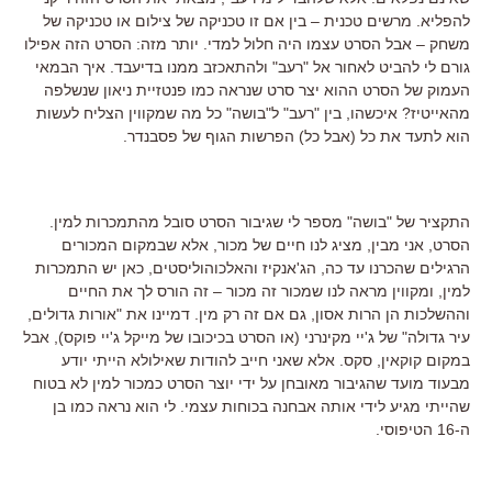
להפליא. מרשים טכנית – בין אם זו טכניקה של צילום או טכניקה של
משחק – אבל הסרט עצמו היה חלול למדי. יותר מזה: הסרט הזה אפילו
גורם לי להביט לאחור אל "רעב" ולהתאכזב ממנו בדיעבד. איך הבמאי
העמוק של הסרט ההוא יצר סרט שנראה כמו פנטזיית ניאון שנשלפה
מהאייטיז? איכשהו, בין "רעב" ל"בושה" כל מה שמקווין הצליח לעשות
הוא לתעד את כל (אבל כל) הפרשות הגוף של פסבנדר.
התקציר של "בושה" מספר לי שגיבור הסרט סובל מהתמכרות למין.
הסרט, אני מבין, מציג לנו חיים של מכור, אלא שבמקום המכורים
הרגילים שהכרנו עד כה, הג'אנקיז והאלכוהוליסטים, כאן יש התמכרות
למין, ומקווין מראה לנו שמכור זה מכור – זה הורס לך את החיים
וההשלכות הן הרות אסון, גם אם זה רק מין. דמיינו את "אורות גדולים,
עיר גדולה" של ג'יי מקינרני (או הסרט בכיכובו של מייקל ג'יי פוקס), אבל
במקום קוקאין, סקס. אלא שאני חייב להודות שאילולא הייתי יודע
מבעוד מועד שהגיבור מאובחן על ידי יוצר הסרט כמכור למין לא בטוח
שהייתי מגיע לידי אותה אבחנה בכוחות עצמי. לי הוא נראה כמו בן
ה-16 הטיפוסי.