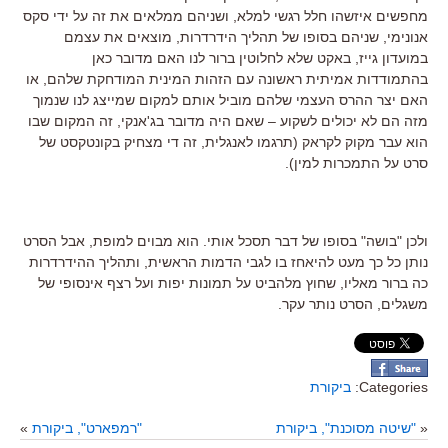
מחפשים איזשהו חלל רגשי למלא, ושניהם ממלאים את זה על ידי סקס
אנונימי, שניהם בסופו של תהליך הידרדרות, מוצאים את עצמם
במועדון גייז, באקט שלא לחלוטין ברור לנו האם מדובר כאן
בהתמודדות אמיתית ראשונה עם הזהות המינית המודחקת שלהם, או
האם יצר ההרס העצמי שלהם מוביל אותם למקום שמייצג לנו שנמוך
מזה הם לא יכולים לשקוע – שאם היה מדובר בג'אנקי, זה המקום שבו
הוא עבר מקוק לקראק (תרגמו לאנגלית, זה די מצחיק בקונטקסט של
סרט על התמכרות למין).
ולכן "בושה" בסופו של דבר תסכל אותי. הוא מבוים למופת, אבל הסרט
נותן כל כך מעט להיאחז בו לגבי הדמות הראשית, ותהליך ההידרדרות
כה ברור מאליו, שחוץ מלהביט על תמונות יפות ועל רצף אינסופי של
משגלים, הסרט נותר עקר.
Categories:
ביקורת
«
"שיטה מסוכנת", ביקורת
"רמפארט", ביקורת
»