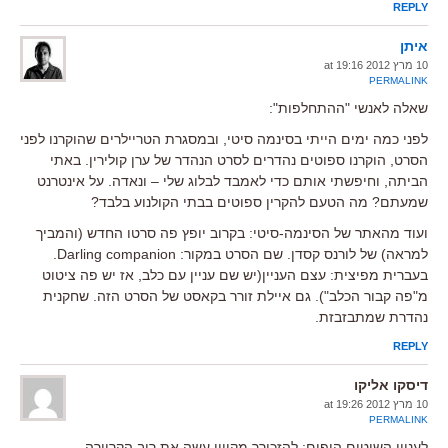
REPLY
איתן
10 מרץ 2012 at 19:16
PERMALINK
שאלה לאנשי "ההתחלפות":
לפני כמה ימים הייתי בסינמה סיטי, ובמסגרת הטריילרים שהוקרנו לפני
הסרט, הוקרנו ספוטים נהדרים לסרט הנהדר של ערן קולירין. באתי
הביתה, וחיפשתי אותם כדי לאמבד לבלוג שלי – ונאדה. על אינטרנט
שמעתם? מה הטעם להקרין ספוטים בבתי הקולנוע בלבד?
ועוד מהאתר של הסינמה-סיטי: בקרוב יופץ פה סרטו החדש (והמביך
למראה) של לורנס קסדן. שם הסרט במקור: Darling companion.
בעברית מפיצית: עצם העניין(יש שם עניין עם כלב, אז יש פה ציטוט
מ"פה קבור הכלב"). גם איילת זורר בקאסט של הסרט הזה. שחקנית
נהדרת שמתבזבזת.
REPLY
דיסקו אליקו
10 מרץ 2012 at 19:26
PERMALINK
לעניין השוטים היפים: להזכירך מקווין עשה את רוב הקריירה