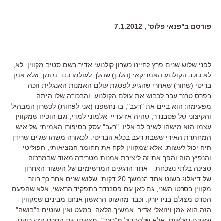
פורסם ב"פנאי פלוס", 7.1.2012
לפני שלוש שנים פרץ לחיינו כשרון קולנועי אדיר בשם סטיב מקווין. לא,
לא כוכב הקולנוע האמריקאי (הלבן) שהלך לעולמו כבר מזמן, אלא אמן
בריטי (שחור) שאחרי שהגיע לפסגת עולם האמנות האנגלית וזכה
בפרס טרנר עבר לכבוש את עולם הקולנוע. והבכורה שלו היתה
מפעימה: הוא ביים את "רעב", בו נחשפנו (אני לפחות) לכשרון המבהיל
והקיצוני של פסבנדר, שהיה אז עדיין אלמוני למדי, וגם הוכיח שמקווין
עצמו הוא מישהו לשים לב אליו. "רעב" עסק בסיפורו האמיתי של איש
המחתרת האירי ששבת רעב בכלא הבריטי. לכאורה משהו שג'ים שרידן
היה יכול לעשות. אלא שמקווין לקח את החומר המציאותי, הפוליטי
והנפיץ הזה והפך את זה ליצירת אמנות מטרידה מאוד שבמרכזה
סצינה בלתי נשכחת – אחד הרגעים המרשימים של העשור האחרון –
של דיאלוג בשוט אחד הנמשך 20 דקות. שלוש שנים אחר כך חוזר
מקווין בסרטו השני, גם כאן עם פסבנדר בתפקיד הראשי, אלא שהפעם
הסרט מצולם בניו יורק. וכבר מהשוט הראשון אנחנו מבינים שמקווין
הזה הוא אמן ויזואלי אדיר. אמשיך הלאה: כמעט ואין שוטים ב"בושה"
שאינם נפלאים. אלא שלהבדיל מ"רעב", מצאתי את הסרט הזה ריקני