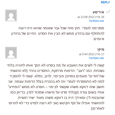
REPLY
איריסע
16 מרץ 2012 at 12:09
PERMALINK
מסכימה לגמרי. חוץ מזה שכל גבר שאומר שהוא היה רוצה
להתחלף עם ברנדון ממש לא הבין את הסרט. החיים של ברנדון
איומים.
מיקי
17 מרץ 2012 at 0:44
PERMALINK
קשה לי לשים את האצבע על מה בסרט לא הפך אותו לחוויה בלתי
נשכחת, כמו "רעב". הדמות מרתקת, התסריט נהדר (לא הרגשתי
שה"חורים" פוגמים בסרט) והבימוי, לרוב, נפלא. קשה לי להסביר
למה לא התמסרתי לגמרי וזה לא בהכרח בגלל הדמות עצמה. אני
חושב שזה דווקא משהו שקשור לבימוי – הסרט לא ממש "הפתיע"
אותי בשום צורה (קבלתי סרט על מישהו שמכור למין, בדיוק כמו
שהובטח לי) ומאידך היה בו דווקא משהו מאוד ישיר רגשית,
להרגשתי אפילו על סף הקיטש (אני לא רוצה לפרט כדי לא להרוס
לאחרים).