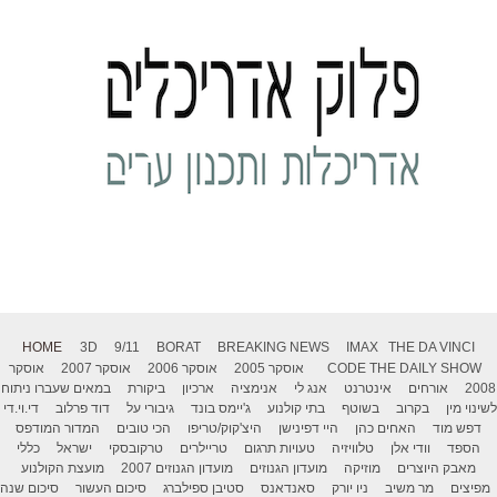
HOME
3D
9/11
BORAT
BREAKING NEWS
IMAX
THE DA VINCI
THE DAILY SHOW
CODE
אוסקר 2005
אוסקר 2006
אוסקר 2007
אוסקר
2008
אורחים
אינטרנט
אנג לי
אנימציה
ארכיון
ביקורת
במאים שעברו ניתוח
לשינוי מין
בקרוב
בשוטף
בתי קולנוע
ג'יימס בונד
גיבורי על
דוד פרלוב
די.וי.די
דפש מוד
האחים כהן
היי דפינישן
היצ'קוק/טריפו
הכי טובים
המדור המודפס
הספד
וודי אלן
טלוויזיה
טעויות תרגום
טריילרים
טרקובסקי
ישראל
כללי
מאבק היוצרים
מוזיקה
מועדון הגנוזים
מועדון הגנוזים 2007
מועצת הקולנוע
מפיצים
מר משיב
ניו יורק
סאנדאנס
סטיבן ספילברג
סיכום העשור
סיכום שנה