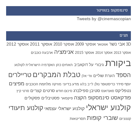
סינמסקופ בטוויטר
Tweets by @cinemascopian
תגים
אבי נשר
אוסקר 2011
אוסקר 2012
אוסקר 2009
אוסקר 2010
3D
אווטאר
אנימציה
אוסקר 2015
ארבעה כוכבים
אוסקר 2013
אוסקר 2014
ביקורת
גיבורי על
דוקאביב
האחים כהן
האקדמיה הישראלית לקולנוע
טבלת המבקרים
טריילרים
הספד
הערת שוליים
וודי אלן
מפיצים
יוסף סידר
כריסטופר נולן
מדע בדיוני
מלחמת הכוכבים
לייב בלוג
מוזיקה
סטיבן ספילברג
סרטים קצרים
נטפליקס
סאנדאנס
סיכום חודש
סרטי קיץ
פודקאסט סינמסקופ הקצה
פסטיבלים
פסקולים
פיקסאר
קולנוע ישראלי
קולנוע תיעודי
קולנוע ישראלי עצמאי
שוברי קופות
תסריטאות
קטנוניזם