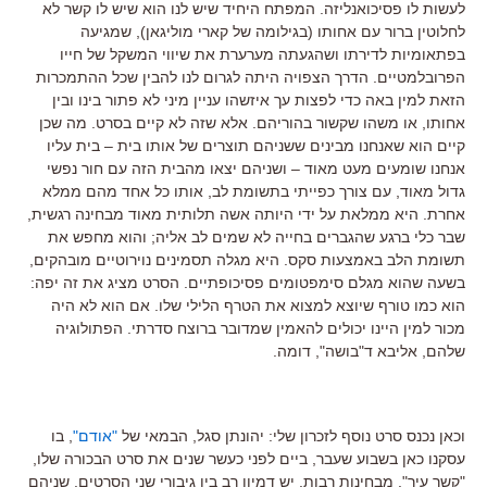
לעשות לו פסיכואנליזה. המפתח היחיד שיש לנו הוא שיש לו קשר לא
לחלוטין ברור עם אחותו (בגילומה של קארי מוליגאן), שמגיעה
בפתאומיות לדירתו ושהגעתה מערערת את שיווי המשקל של חייו
הפרובלמטיים. הדרך הצפויה היתה לגרום לנו להבין שכל ההתמכרות
הזאת למין באה כדי לפצות עך איזשהו עניין מיני לא פתור בינו ובין
אחותו, או משהו שקשור בהוריהם. אלא שזה לא קיים בסרט. מה שכן
קיים הוא שאנחנו מבינים ששניהם תוצרים של אותו בית – בית עליו
אנחנו שומעים מעט מאוד – ושניהם יצאו מהבית הזה עם חור נפשי
גדול מאוד, עם צורך כפייתי בתשומת לב, אותו כל אחד מהם ממלא
אחרת. היא ממלאת על ידי היותה אשה תלותית מאוד מבחינה רגשית,
שבר כלי ברגע שהגברים בחייה לא שמים לב אליה; והוא מחפש את
תשומת הלב באמצעות סקס. היא מגלה תסמינים נוירוטיים מובהקים,
בשעה שהוא מגלם סימפטומים פסיכופתיים. הסרט מציג את זה יפה:
הוא כמו טורף שיוצא למצוא את הטרף הלילי שלו. אם הוא לא היה
מכור למין היינו יכולים להאמין שמדובר ברוצח סדרתי. הפתולוגיה
שלהם, אליבא ד"בושה", דומה.
וכאן נכנס סרט נוסף לזכרון שלי: יהונתן סגל, הבמאי של
"אודם"
, בו
עסקנו כאן בשבוע שעבר, ביים לפני כעשר שנים את סרט הבכורה שלו,
"קשר עיר". מבחינות רבות, יש דמיון רב בין גיבורי שני הסרטים. שניהם