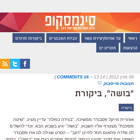
ראשי
על אודות/יצירת קשר
טבלת המבקרים
ביקורות סרטים
הרצאות
תסריט.ים
09 מרץ 2012 | 13:14
~
16 COMMENTS
|
תגובות פייסבוק
"בושה", ביקורת
ביקורת
אורגיית מייקל פסבנדר ממשיכה. "בגידה כפולה" עדיין מציג. "שיטה
מסוכנת" מצטרף אליו השבוע. "בושה" יגיע בשבוע הבא. וכדי להשלים
לנו סדרה פתאום חוזר לחיינו "רעב" – הסרט שגילה לנו את פסבנדר
כשחקן ואת סטיב מקווין כבמאי (הצמד שמביא כעת את "בושה"). בסוף