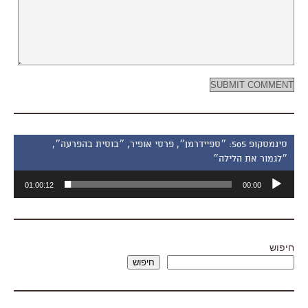
סינמסקופ 505: ״ספיידרמן״, פרסי אופיר, ״בוסית בהפרעה״,
״לגמור את הלילה״
נגן
01:00:12
00:00
אודיו
חיפוש
חיפוש