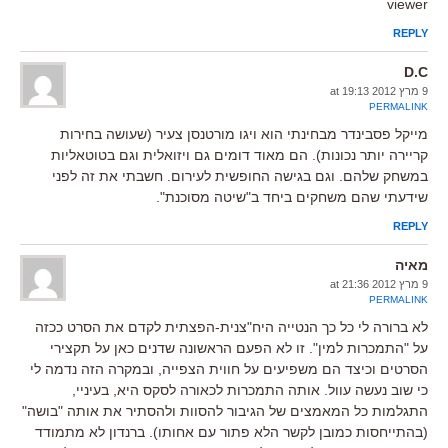
viewer
REPLY
D.C
9 מרץ 2012 at 19:13
PERMALINK
מייקל פסבינדר מבחינתי הוא ויגו מורטנסן צעיר (שעושה בחירות
קריירה יותר נכונות). הם מאוד דומים גם ויזואלית וגם בטוטאליות
במשחק שלהם. וגם בגישה החופשית לעירום. חשבתי את זה לפני
שידעתי שהם משחקים ביחד ב"שיטה מסוכנת".
REPLY
מאיה
9 מרץ 2012 at 21:36
PERMALINK
לא ברורה לי כל כך הנטייה היח"צנית-הפצתית לקדם את הסרט ככזה
על "התמכרות למין". זו לא הפעם הראשונה שדנים כאן על תקצירי
הסרטים וכיצד הם משפיעים על חווית הצפייה, ובמקרה הזה נדמה לי
כי שוב נעשה עוול. אותה התמכרות לכאורה לסקס היא, בעיניי,
התגלמות כל המאמצים של הגיבור להסוות ולהסתיר את אותה "בושה"
(בהתייחסות כמובן לקשר הלא פתור עם אחותו). ברנדון לא מתמודד