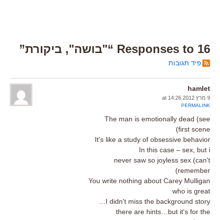
16 Responses to “"בושה", ביקורת”
פיד תגובות
hamlet
9 מרץ 2012 at 14:26
PERMALINK
The man is emotionally dead (see
first scene)
It's like a study of obsessive behavior
In this case – sex, but i
never saw so joyless sex (can't
remember)
You write nothing about Carey Mulligan
who is great
I didn't miss the background story…
there are hints…but it's for the