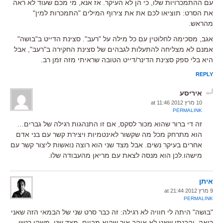
עם ההתמכרויות שלו, כי הן לא העיקר. אז אנא, מי מכם שעוד לא ראה
את הסרט: תוציאו לכם את את צירוף המילים "התמכרות למין"
מהראש.
אגב, מסכימה לחלוטין עם כל מילה על "רעב". סצינת הדייט ב"בושה"
אמנם לא מצליחה להתעלות לגבהים של סצינת החקירה ב"רעב", אבל
היא בלי ספק סצינת הדינר/דייט הטובה שראיתי מזה זמן רב.
REPLY
איריסע
10 מרץ 2012 at 11:46
PERMALINK
זה די ברור שהוא מכור לסקס, אם זו התנהגות רגילה של גברים…
הוא מתרחק מכל מה שקשור לאינטמיות ויצירת קשר עם בני אדם
אחרים בעיקר נשים. אבל מצד שני הוא רוצה נואשות ליצור קשר עם
מישהו.לכן הוא מנסה לצאת עם מריאן מהעבודה שלו.
איתן
9 מרץ 2012 at 21:44
PERMALINK
"בושה" היתה לי חוויה לא רגילה: זה כבר סרט שני של הבמאי הזה שאני
רואה, והבנתי שאני לא אוהב איך שהוא מביים. מצד שני, משהו רגשי