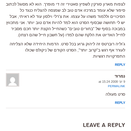
לצפות מארון סורקין לשפיץ סאטירי זה די מופרך. הוא לא מסוגל לכתוב
סיפור שלא עומד במרכזו אדם טוב לב שמנסה להצליח כנגד כל
הסיכויים וללמוד משהו על עצמו. את צ'רלי וילסון עוד לא ראיתי, אבל
יש לי תחושה שבסוף הסרט הוא למד להיות אדם טוב יותר. אני מתכווץ
במבוכה בסוף של "בחורים טובים" כשהחייל הקצת יותר חכם מסביר
לחייל האדיוט את הלקח שהם למדו (על חשבון חייל שהם רצחו).
ג'וליה רוברטס זה ליהוק גרוע בכל סרט. הדמות היחידה שלא הצליחה
לעורר אף רגש ב"קרוב יותר", הסרט הקודם של ניקולס שכולו
התפרקויות רגשיות.
REPLY
נמרוד
9 יוני 2008 at 15:24
PERMALINK
סרט מעולה
REPLY
Leave a Reply