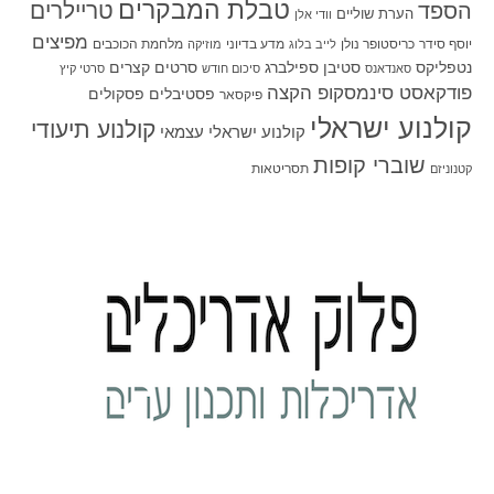
טבלת המבקרים
טריילרים
הספד
הערת שוליים
וודי אלן
מפיצים
יוסף סידר
כריסטופר נולן
מדע בדיוני
מלחמת הכוכבים
לייב בלוג
מוזיקה
סטיבן ספילברג
סרטים קצרים
נטפליקס
סאנדאנס
סיכום חודש
סרטי קיץ
פודקאסט סינמסקופ הקצה
פסטיבלים
פסקולים
פיקסאר
קולנוע ישראלי
קולנוע תיעודי
קולנוע ישראלי עצמאי
שוברי קופות
תסריטאות
קטנוניזם