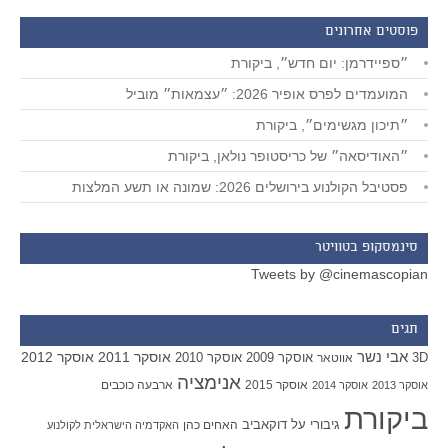
פוסטים אחרונים
״ספיידרמן: יום חדש״, ביקורת
המועמדים לפרס אופיר 2026: ״עצמאות״ מוביל
״תיכון מגשימים״, ביקורת
״האודיסאה״ של כריסטופר נולאן, ביקורת
פסטיבל הקולנוע בירושלים 2026: שמונה או תשע המלצות
סינמסקופ בטוויטר
Tweets by @cinemascopian
תגים
אבי נשר
אוסקר 2011
אוסקר 2012
אוסקר 2009
אוסקר 2010
3D
אווטאר
אנימציה
אוסקר 2015
ארבעה כוכבים
אוסקר 2013
אוסקר 2014
ביקורת
גיבורי על
דוקאביב
האחים כהן
האקדמיה הישראלית לקולנוע