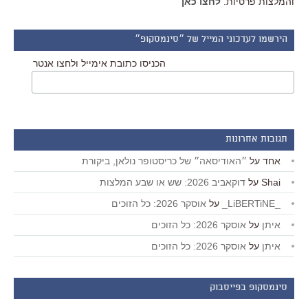
והמלצות פרטיות.
לחצו כאן
הירשמו לעדכוני המייל של ״סינמסקופ״
הכניסו כתובת אימייל ולחצו אנטר
תגובות אחרונות
אחד
על
״האודיסאה״ של כריסטופר נולאן, ביקורת
Shai
על
דוקאביב 2026: שש או שבע המלצות
_LiBERTiNE_
על
אוסקר 2026: כל הזוכים
איתן
על
אוסקר 2026: כל הזוכים
איתן
על
אוסקר 2026: כל הזוכים
סינמסקופ בפייסבוק