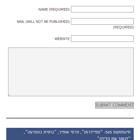
NAME (REQUIRED)
MAIL (WILL NOT BE PUBLISHED)
(REQUIRED)
WEBSITE
סינמסקופ 505: ״ספיידרמן״, פרסי אופיר, ״בוסית בהפרעה״,
״לגמור את הלילה״