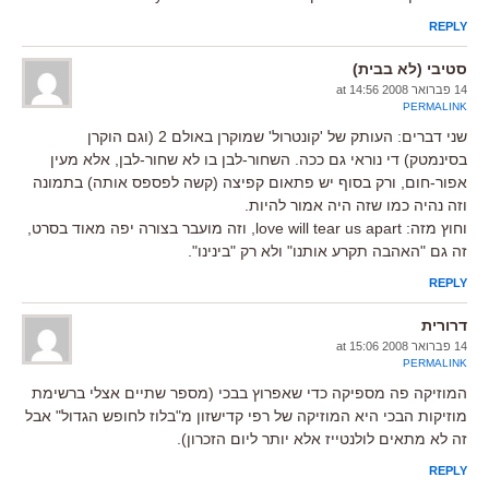
REPLY
סטיבי (לא בבית)
14 פברואר 2008 at 14:56
PERMALINK
שני דברים: העותק של 'קונטרול' שמוקרן באולם 2 (וגם הוקרן
בסינמטק) די נוראי גם ככה. השחור-לבן בו לא שחור-לבן, אלא מעין
אפור-חום, ורק בסוף יש פתאום קפיצה (קשה לפספס אותה) בתמונה
וזה נהיה כמו שזה היה אמור להיות.
וחוץ מזה: love will tear us apart, וזה מועבר בצורה יפה מאוד בסרט,
זה גם "האהבה תקרע אותנו" ולא רק "בינינו".
REPLY
דרורית
14 פברואר 2008 at 15:06
PERMALINK
המוזיקה פה מספיקה כדי שאפרוץ בבכי (מספר שתיים אצלי ברשימת
מוזיקות הבכי היא המוזיקה של רפי קדישזון מ"בלוז לחופש הגדול" אבל
זה לא מתאים לולנטייז אלא יותר ליום הזכרון).
REPLY