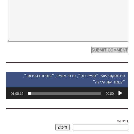
סינמסקופ 505: ״ספיידרמן״, פרסי אופיר, ״בוסית בהפרעה״,
״לגמור את הלילה״
נגן
01:00:12
00:00
אודיו
חיפוש
חיפוש