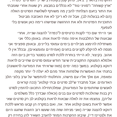
"ארץ קשוחה" ו"סוויני טוד" לא נכללים במבצע. רק שעות אחרי שעזבתי
את התור בזעם הצלחתי להבין מה משותף לשלושת הסרטים האלה
(הם לא בבעלות לב), אבל זה לא ריכך לא את האכזבה מביטול
התוכניות הפרטיות ולא את ההרגשה שמישהו רימה כאן אנשים בלי
לעפעף.
אני הייתי שם כדי לקנות כרטיסים ל"כפרה" להצגה שנייה, אחרי
שבועות של התלבטות איפה ומתי לראות אותו. באופן כללי אני
משתדלת להימנע מבילויים בימים עמוסי בליינים, ובאופן ספציפי אני
מנסה לא להיקלע לקניונים בחגים (אמיתיים ומומצאים), ובכלל אין לי
אהוב. בקיצור, לא הייתי בוחרת ללכת לסרט בסנטר בדיוק ביום הזה
אלמלא המצוקה התקציבית שיצר חודש עמוס סרטים שחייבים לראות
דווקא בקולנוע. במשך כמה ימים (מאז שראיתי את המודעה לראשונה)
בחנתי את האפשרות שלפחות אחד מהם לא יעלה לי יותר מקפה
ומאפה, אם אלך אליו עם מישהו, והחלטתי להתפשר על ערב בלוני הלב
האדומים. אבל מתברר ש"לב סרטים ובתי קולנוע" (ככה קוראים
לאנשים שחתומים על המודעות), שמלכתחילה התכוונו להזמין לסרט
רק בנות שהולכות לסרטים עם בנים (וכאלה שבדרך כלל משלמים
עליהן), צמצמו את זה לאלה שבאות לראות בקולנוע לב רק סרטים שאי
אפשר לראות בשום קולנוע אחר. אה, ואם במקרה הן קבעו מראש ללכת
דווקא להצגה שנייה (ואני מניחה שזה מה שעשו רוב הזוגות שחגגו היום
את ולנטיינז דיי), שיבוץ ההקרנות המוזר להערב השאיר להן בחירה רק