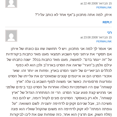
15 פברואר 2008 at 22:48
PERMALINK
איתן, למה אתה מתכוון ב"אף אחד לא כותב עליו"?
REPLY
רני
15 פברואר 2008 at 23:08
PERMALINK
אני אומר לך למה אני מתכוון, ויש לי תחושה שזו גם כוונתו של איתן:
אם תסקרי את עיתוני סוף השבוע תמצאי מעט מאד כתבות ביקורתיות
על "זה ייגמר בדם". למעשה, מעט מאד כתבות בכלל. ישנה כתבתו של
עילם וולמן ב"העיר" שראה את הסרט בארה"ב ולכן הוא לא כפוף
לכללים הביזאריים של יחצני הסרט בארץ, ופחות או יותר זהו. שאר
אזכורי הסרט הם או אייטמים קטנים שמאזכרים את עלייתו של הסרט
ומודעות פרסומיות. כאשר אני משווה לסוף השבוע בו עלה "ארץ
קשוחה" שם היו השתפכויות כאלה ואחרות על הסרט כבר בימים שלפני
אני מרגיש קצת פגוע עבור הסרט. הרי זה המתחרה הגדול של "ארץ
קשוחה", ולא רק באוסקר. הסרטים פונים לקהל דומה, יש להם כוח
משיכה רב, אבל שניהם זקוקים לדחיפה יחצנית. לשם השוואה: "על
גופתה המתה" לא זקוק לדחיפה הזו משום שהקהל שאליו הוא פונה
(פלח השוק, אם תרצי) הוא אחר, כזה שפחות שם את ליבו לביקורות