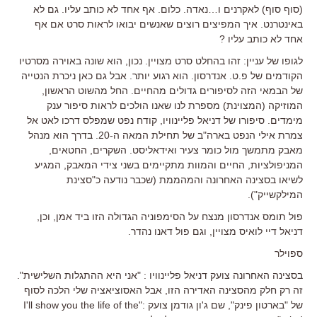
(סוף סוף) לאקרנים ו…נאדה. כלום. אף אחד לא כותב עליו. גם לא
באינטרנט. איך המפיצים רוצים שאנשים יבואו לראות סרט אם אף
אחד לא כותב עליו ?
לגופו של עניין: זהו בהחלט סרט מצויין. נכון, הוא שונה באוירה מסרטיו
הקודמים של פ.ט. אנדרסון. הוא רגוע יותר. אבל גם כאן ניכרת הנטייה
של הבמאי הזה לסיפורים גדולים מהחיים. החל מהשוט הראשון,
המוזיקה (המצוינת) מספרת לנו שאנו הולכים לראות סיפור ענק
מימדים. סיפורו של דניאל פליינוויו, קודח נפט שמפלס דרכו לאט אל
צמרת אילי הנפט בארה"ב של תחילת המאה ה-20. בדרך הוא מנהל
מאבק מתמשך מול כומר צעיר ואידאליסט. השקרים, החטאים,
המניפולציות, החיים והמוות מתקיימים בשני צידי המאבק, המגיע
לשיאו בסצינה האחרונה והמהממת (שכבר נודעה כ"סצינת
המילקשייק").
פול תומס אנדרסון מנצח על הסימפוניה הגדולה הזו ביד אמן, וכן,
דניאל דיי לואיס מצויין, וגם פול דאנו נהדר.
ספוילר
בסצינה האחרונה צועק דניאל פליינוויו : "אני היא ההתגלות השלישית".
זה רק חלק מהסצינה האדירה הזו, אבל האסוציאציה שלי הלכה לסוף
של "בארטון פינק", שם ג'ון גודמן צועק :"I'll show you the life of the