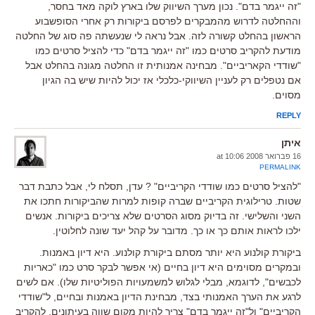
"זה ייגמר בדם". נכון מערך השיווק שלו בארץ לוקה מאד בחסר,
וההחלטה לדרוש מהמבקרים לפרסם ביקורות רק אחרי הסופשבוע
הראשון בהחלט קשורה לזה. אבל נראה לי שנעשתה פה סוג של החלטה
מודעת להקריב סרטים כמו "זה ייגמר בדם" כדי להציל סרטים כמו
"שודדי הקאריביים". מבחינה אמנותית זו החלטה מגונה בהחלט אבל
אם נטפלים רק לעניין השיווקי-כלכלי אז יכול להיות שיש בה הגיון
מסוים.
REPLY
איתן
16 פברואר 2008 at 10:06
PERMALINK
"להציל סרטים כמו שודדי הקריביים" ? עדן, תסלח לי, אבל כתבת דבר
שטות. טרילוגית הקריביים שברה קופות למרות שהביקורות חתכו את
השני והשלישי. זה בדיוק מסוג הסרטים שלא צריכים ביקורות. אנשים
ילכו לראות אותם כך או כך. מדובר על קהל יעד שונה לחלוטין.
ביקורת קולנוע היא יותר מסתם ביקורת קולנוע. היא דיון באמנות.
ובמקרים מסוימים היא דיון בחיים (אי אפשר לבקר סרט כמו "כאריות
לכבשים", לדוגמא, מבלי לגלוש למשמעויות הפוליטיות שלו). אם לשים
לרגע את הערך האמנותי בצד, מבחינת הדיון באמנות ובחיים, ל"שודדי
הקריביים" ול"זה ייגמר בדם" צריך להיות מקום שווה בעיתונים. להקריב