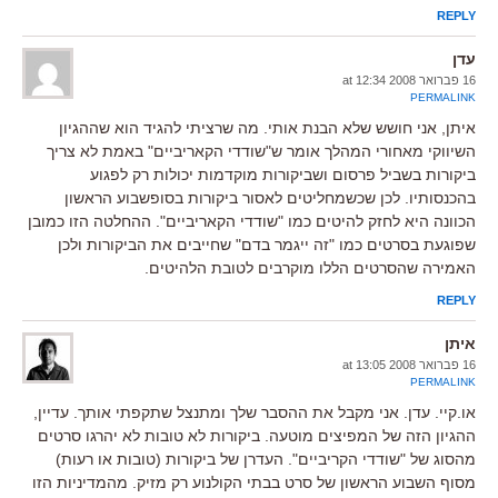
REPLY
עדן
16 פברואר 2008 at 12:34
PERMALINK
איתן, אני חושש שלא הבנת אותי. מה שרציתי להגיד הוא שההגיון
השיווקי מאחורי המהלך אומר ש"שודדי הקאריביים" באמת לא צריך
ביקורות בשביל פרסום ושביקורות מוקדמות יכולות רק לפגוע
בהכנסותיו. לכן שכשמחליטים לאסור ביקורות בסופשבוע הראשון
הכוונה היא לחזק להיטים כמו "שודדי הקאריביים". ההחלטה הזו כמובן
שפוגעת בסרטים כמו "זה ייגמר בדם" שחייבים את הביקורות ולכן
האמירה שהסרטים הללו מוקרבים לטובת הלהיטים.
REPLY
איתן
16 פברואר 2008 at 13:05
PERMALINK
או.קיי. עדן. אני מקבל את ההסבר שלך ומתנצל שתקפתי אותך. עדיין,
ההגיון הזה של המפיצים מוטעה. ביקורות לא טובות לא יהרגו סרטים
מהסוג של "שודדי הקריביים". העדרן של ביקורות (טובות או רעות)
מסוף השבוע הראשון של סרט בבתי הקולנוע רק מזיק. מהמדיניות הזו