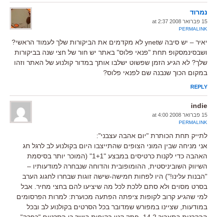
נמרוד
15 פברואר 2008 at 2:37
PERMALINK
יאיר – יש סיבה שynet לא מקדמים את הביקורות שלך לעמוד הראשי?
ושבסינמסקופ תחת "פנאי פלוס" באתר יש חור של חצי שנה בביקורות
שלך? לא הגיע הזמן שפשוט ישלבו אותך במדור קולנוע של האתר וזהו
במקום הכוך שנבנה שם לפנאי פלוס?
REPLY
indie
15 פברואר 2008 at 4:00
PERMALINK
לתייק תחת הכותרת "יום אהבה עצבני":
אני מניחה שבין המוני הצופים שהתייצבו היום בקולנוע לב לרגל חג
האהבה כדי לקנות כרטיסים במבצע "1+1" (המוכר יותר בסיסמת
השיווק השוביניסטית, ההומופובית והדוחה שנבחרה למודעותיו –
"הבנות עלינו!") היו לפחות חמישה-שישה זוגות שבחרו לחגוג הערב
בסרט מסוים ולא סתם ללכת לכל מה שיציעו להם בחצי מחיר. אבל
למי שהגיע קרוב לקופות ציפתה הפתעה מכוערת: למרות הפרסומים
במודעות, שציינו במפורש שמדובר בכל הסרטים בקולנוע לב ובכל
ההקרנות בתאריך 14.2, פתק קטן בקופות בישר כי הסרטים "כפרה",