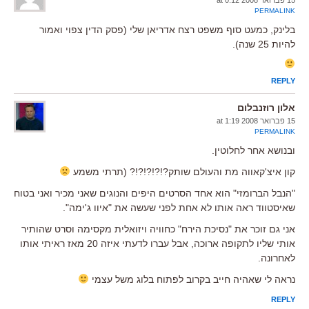
PERMALINK
בלינק, כמעט סוף משפט רצח אדריאן שלי (פסק הדין צפוי ואמור
להיות 25 שנה).
REPLY
אלון רוזנבלום
15 פברואר 2008 at 1:19
PERMALINK
ובנושא אחר לחלוטין.
קון איצ'קאווה מת והעולם שותק?!?!?!?!? (תרתי משמע
"הנבל הברומזי" הוא אחד הסרטים היפים והנוגים שאני מכיר ואני בטוח
שאיסטווד ראה אותו לא אחת לפני שעשה את "איוו ג'ימה".
אני גם זוכר את "נסיכת הירח" כחוויה ויזואלית מקסימה וסרט שהותיר
אותי שליו לתקופה ארוכה, אבל עברו לדעתי איזה 20 מאז ראיתי אותו
לאחרונה.
נראה לי שאהיה חייב בקרוב לפתוח בלוג משל עצמי
REPLY