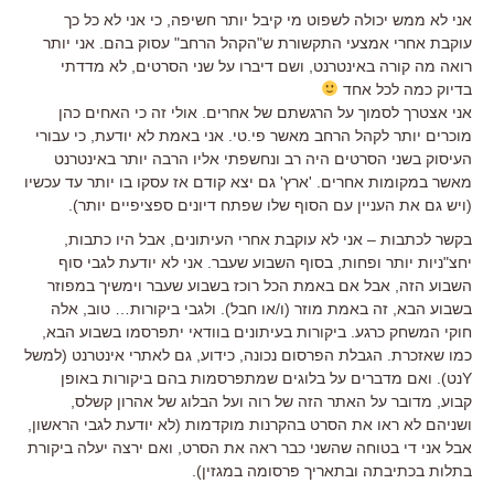
אני לא ממש יכולה לשפוט מי קיבל יותר חשיפה, כי אני לא כל כך
עוקבת אחרי אמצעי התקשורת ש"הקהל הרחב" עסוק בהם. אני יותר
רואה מה קורה באינטרנט, ושם דיברו על שני הסרטים, לא מדדתי
בדיוק כמה לכל אחד
אני אצטרך לסמוך על הרגשתם של אחרים. אולי זה כי האחים כהן
מוכרים יותר לקהל הרחב מאשר פי.טי. אני באמת לא יודעת, כי עבורי
העיסוק בשני הסרטים היה רב ונחשפתי אליו הרבה יותר באינטרנט
מאשר במקומות אחרים. 'ארץ' גם יצא קודם אז עסקו בו יותר עד עכשיו
(ויש גם את העניין עם הסוף שלו שפתח דיונים ספציפיים יותר).
בקשר לכתבות – אני לא עוקבת אחרי העיתונים, אבל היו כתבות,
יחצ"ניות יותר ופחות, בסוף השבוע שעבר. אני לא יודעת לגבי סוף
השבוע הזה, אבל אם באמת הכל רוכז בשבוע שעבר וימשיך במפוזר
בשבוע הבא, זה באמת מוזר (ו/או חבל). ולגבי ביקורות… טוב, אלה
חוקי המשחק כרגע. ביקורות בעיתונים בוודאי יתפרסמו בשבוע הבא,
כמו שאזכרת. הגבלת הפרסום נכונה, כידוע, גם לאתרי אינטרנט (למשל
Yנט). ואם מדברים על בלוגים שמתפרסמות בהם ביקורות באופן
קבוע, מדובר על האתר הזה של רוה ועל הבלוג של אהרון קשלס,
ושניהם לא ראו את הסרט בהקרנות מוקדמות (לא יודעת לגבי הראשון,
אבל אני די בטוחה שהשני כבר ראה את הסרט, ואם ירצה יעלה ביקורת
בתלות בכתיבתה ובתאריך פרסומה במגזין).