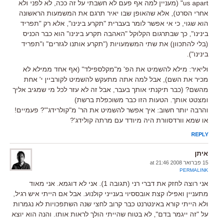
us apart" (מעניין למה אף פעם לא חשבתי על זה ככה, לא לפני ולא
אחרי הסרט), אלא שהאופן שבו יאיר תרגם את המשמעות הראשונה
הוא שגוי, כי אי אפשר לומר בעברית "תקרע בינינו", אלא רק "תפריד
בינינו", כך שבתרגום הקלוקל "האהבה תקרע בינינו" הוא כבר הכניס
(בלי להתכוון) את שתי המשמעויות ("תקרע אותנו לגזרים" ו"תפריד
בינינו").
וליאיר: מילא להשמיט את הפ' מ"מקלספילד" (אף אחד ממילא לא
מכיר את השם), אבל למה אתה מתעקש להשמיט לקורביין י' אחת
מהשם? (כבר תיקנתי אותך בעבר, אבל זה לא עזר לכל מי שמגיב אליך
ומצטט אותך. הטעות הזו כבר משוכפלת ברשת)
והרבה יותר חשוב: איך אפשר להשמיט את הר' מ"קולרידג'"? פעמיים!
או שמא וורדסוורת היה מיודד עם מרתה קולידג'?
REPLY
איתן
15 פברואר 2008 at 21:46
PERMALINK
אני רוצה לחזק את דברי רני (תגובה 1). אני לא דוגמא. אני מאוד
מתעניין ואפילו קצת אובססיוי בענייני קולנוע. אבל אם הייתי איש רגיל,
ולא הייתי קורא באינטרנט כבר קרוב לחצי שנה השתפכויות לא נגמרות
על "זה ייגמר בדם", לא בטוח שהייתי הולך לראות אותו. והנה הוא יוצא