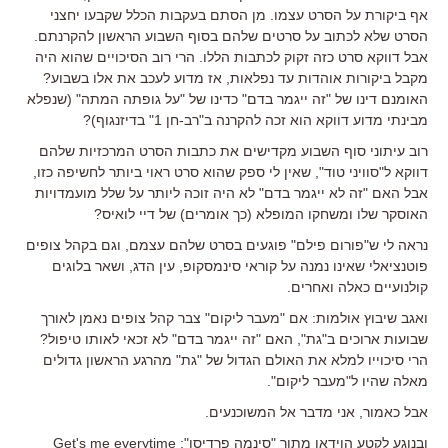
אף ביקורת על הסרט עצמו. מן הסתם בעקבות הכלל שקבעו יחצני
הסרט שלא לכתוב על סרטים שלהם בסוף השבוע הראשון להקרנתם.
אבל דווקא סרט כזה זקוק לכתבות הללו. הרי רוב הסיכויים שהוא היה
מקבל ביקורות אוהדות עד נפלאות, אז מדוע לעכב את אלו בשבוע?
האומנם דינו של "זה ייגמר בדם" כדינו של "על גופתה המתה" (שנפלא
מבינתי מדוע דווקא הוא זכה להקרנה ב"רב-חן 1" בדיזנגוף)?
רוב עיתוני סוף השבוע מקדישים את כתבות הסרט המרכזיות שלהם
דווקא ל"סוויני טוד", שאין לי ספק שהוא סרט ראוי ביותר לחשיפה כזו,
אבל האם "זה לא ייגמר בדם" לא היה זוכה ליותר על שלל מועמדויות
האוסקר שלו ומשחקו המופלא (כך אומרים) של דיי לואיס?
נראה לי ש"פורום פילם" פוגעים בסרט שלהם עצמם, וגם בקהל צופים
פוטנציאלי שאינו נמנה על קוראי סינמסקופ, עין הדג, ושאר בלוגים
קולנועיים כאלה ואחרים.
ואגב שיבוץ אולמות: אם "מעבר ליקום" צבר קהל צופים נאמן לאורך
שבועות ארוכים ב"גת", האם "זה ייגמר בדם" לא זכאי לאותו טיפול?
הרי סיכוייו למלא את האולם הגדול של "גת" מהרגע הראשון גדולים
מאלה שהיו ל"מעבר ליקום".
אבל כאמור, אני מדבר אל המשוכנעים.
ובנוגע לקטע הוידאו מתוך "סינמה פרדיסו": Get's me everytime