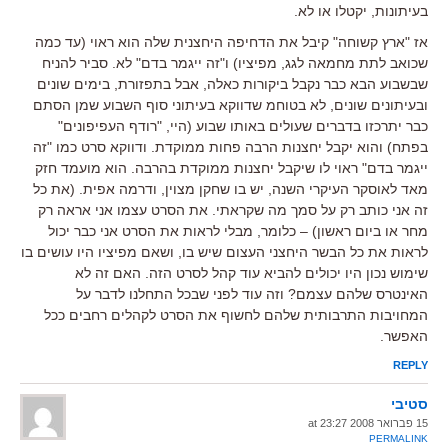
בעיתונות, יקטלו או לא.
אז "ארץ קשוחה" קיבל את הדחיפה היחצנית שלה הוא ראוי (עד כמה
שכואב לתת מחמאה לגג, מפיציו) ו"זה ייגמר בדם" לא. סביר להניח
שבשבוע הבא כבר נקבל ביקורות כאלה, אבל בתפזורת, בימים שונים
ובעיתונים שונים, לא בטוחמ שדווקא בעיתוני סוף השבוע שמן הסתם
כבר יתרכזו בדברים שעולים באותו שבוע (היי, "רודף העפיפונים"
בפתח) והוא יקבל יחצנות הרבה פחות ממוקדת. ודווקא סרט כמו "זה
ייגמר בדם" ראוי לו שיקבל יחצנות ממוקדת בהרבה. הוא מועמד חזק
מאד לאוסקר העיקרי השנה, יש בו שחקן מצוין, ודרמה אפית. (את כל
זה אני כותב רק על סמך מה שקראתי. את הסרט עצמו אני אראה רק
מחר או ביום ראשון) – כלומר, מבלי לראות את הסרט אני כבר יכול
לראות את כל הבשר היחצני העצום שיש בו, ושאם מפיציו היו עושים בו
שימוש נכון היו יכולים להביא עוד קהל לסרט הזה. האם זה לא
האינטרס שלהם עצמם? וזה עוד לפני שבכל התחלנו לדבר על
המחויבות התרבותית שלהם לחשוף את הסרט לקהלים רחבים ככל
האפשר.
REPLY
סטיבי
15 פברואר 2008 at 23:27
PERMALINK