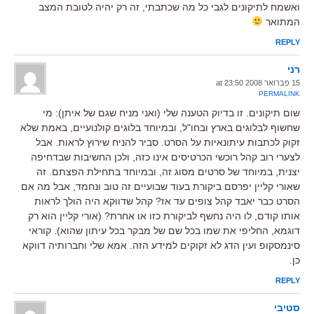
ואשמח לתיקונים לגבי כל מה שכתבתי, זה רק יהיה לטובת המצב
המתואר
REPLY
רני
15 פברואר 2008 at 23:50
PERMALINK
שום תיקונים. זו בדיוק הטענה שלי (ואני מניח שגם של איתן): מי
שחשוף לבלוגים בארץ ובחו"ל, ובמיוחד בלוגים קולנועיים, באמת שלא
זקוק לכתבות עיתונאיות על הסרט. סביר להניח שירוץ לראות. אבל
לצערי רוב קהל רוכשי הכרטיסים אינו כזה, ולכן החשיבות שבדחיפה
יצנית, במיוחד של סרטים מסוג זה, ובמיוחד בתחילת הפצתם. זה
שאורי קליין יפרסם ביקורת בעוד שבועיים זה טוב ונחמד, אבל מה אם
הסרט כבר יאבד קהל צופים עד אז? קהל שדווקא היה הולך לראות
אותו קודם, לו היה נחשף לביקורת כזו או אחרת? (אורי קליין הוא רק
דוגמא, החליפי את שמו בכל שם של מבקר בכל עיתון שהוא). קוראי
סינמסקופ ועין הדג לא זקוקים למידע הזה. אמא שלי וחברותיה דווקא
כן.
REPLY
סטיבי