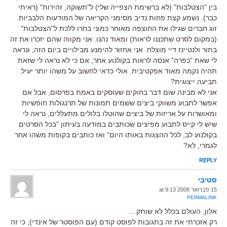
בין "הצטלבות" (לא ברשימת הצפייה שלי) ל"תשוקה, זהירות" (ראיתי
כבר). נשמע קצת פחות נדיב מסימני הקריאה של המודעות הלבביות.
זוג חברים שגילו את החוצפה מאוחר כמוני בחרו ללכת ל"הצטלבות"
(במקום לסרט שתכננו לראות) ומאוד נהנו. אני מקווה שהם יזכרו את זה
בתור ולנטיינז דיי מוצלח. אני אחזור להימנע מבילויים ביום הזה, ונראה
לי שאת "כפרה" אנסה לראות בקולנוע אחר, אם כי לא נראה לי שזאת
תהיה נקמה מאוד אפקטיבית. אולי כדאי לחשוב על משהו יותר יעיל.
תביעה ייצוגית?
אני לא מבינה שום דבר בחוקים שעוסקים באמת בפרסום, אבל אם
אפשר לתבוע משווקי ביצים ששמים תמונות של תרנגולות חופשיות
ומאושרות על אריזות של ביצים שהוטלו בלולים מתעללים, נראה לי
שיש לי קייס לתבוע מפיצים שכותבים במודעה בעיתון "בכל הסרטים
בקולנוע לב, לכל ההצגות באותו היום" ואז כותבים בקופות משהו אחר
לגמרי, לא?
REPLY
סטיבי
15 פברואר 2008 at 9:13
PERMALINK
אלון, העולם בכלל לא שותק…
רק אזכרתי את זה בתגובות לפוסט קודם (עם הפוסטר של אינדי), כי זה