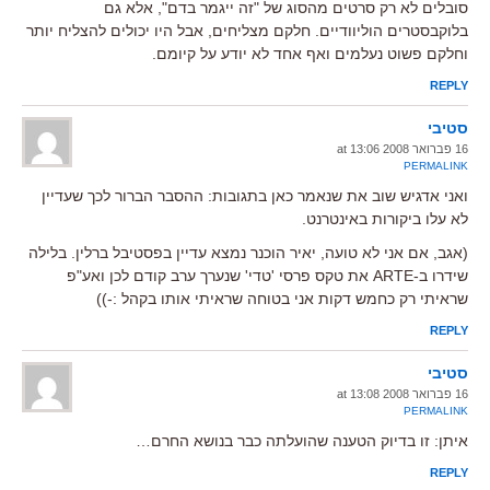
סובלים לא רק סרטים מהסוג של "זה ייגמר בדם", אלא גם
בלוקבסטרים הוליוודיים. חלקם מצליחים, אבל היו יכולים להצליח יותר
וחלקם פשוט נעלמים ואף אחד לא יודע על קיומם.
REPLY
סטיבי
16 פברואר 2008 at 13:06
PERMALINK
ואני אדגיש שוב את שנאמר כאן בתגובות: ההסבר הברור לכך שעדיין
לא עלו ביקורות באינטרנט.
(אגב, אם אני לא טועה, יאיר הוכנר נמצא עדיין בפסטיבל ברלין. בלילה
שידרו ב-ARTE את טקס פרסי 'טדי' שנערך ערב קודם לכן ואע"פ
שראיתי רק כחמש דקות אני בטוחה שראיתי אותו בקהל :-))
REPLY
סטיבי
16 פברואר 2008 at 13:08
PERMALINK
איתן: זו בדיוק הטענה שהועלתה כבר בנושא החרם…
REPLY