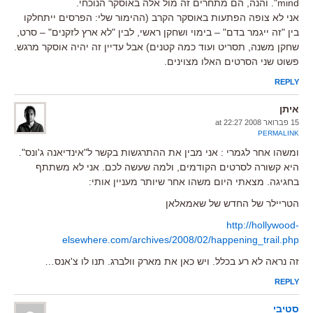
mind". והנה, הם מתחרים זה מול אלה באוסקר הנוכחי.
אני לא צופה הפתעות באוסקר הקרב (ההימור שלי: הפרסים ייתחלקו
בין "זה ייגמר בדם" – בימוי ושחקן ראשי, לבין "לא ארץ לזקנים" – סרט,
שחקן משנה, תסריט ועוד כמה קטנים) אבל עדיין זה יהיה אוסקר מרגש.
פשוט שני הסרטים האלו מצוינים.
REPLY
איתן
15 פברואר 2008 at 22:27
PERMALINK
ומשהו אחר לגמרי : אני מבין את ההתרגשות בקשר ל"אינדיאנה ג'ונס".
היא קשורה לסרטים הקודמים, ולמה שעשה לכם. אני לא משתתף
בחגיגה. מצאתי היום משהו אחר שיותר מעניין אותי:
הטריילר של החדש של שאמאלאן
http://hollywood-
elsewhere.com/archives/2008/02/happening_trail.php
זה נראה לא רע בכלל. ויש כאן את מארק וולברג. תנו לו צ'אנס…
REPLY
סטיבי