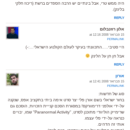
היה ממש טרי, אבל בינתיים יש הרבה הספדים ברשת (ריכוז חלקי
בלינק).
REPLY
אלון רוזנבלום
15 פברואר 2008 at 12:16
PERMALINK
היי סטיבי…..התכוונתי בעיקר לעולם הקולנוע הישראלי…:-)
אבל חן חן על הלינק
REPLY
אורון
15 פברואר 2008 at 12:41
PERMALINK
סוג של חדשות:
בחור ישראלי בשם אורן פלי יצר סרט אימה ביתי בתקציב אפס, שנקנה
על-ידי אולפני דרימוורקס! במסגרת הסכם קנייית הזכויות, הוסכם גם
שרימייק הוליוודי מתוכנן לסרט, "Paranormal Activity" שמו, יבויים
כנראה על-ידי פלי עצמו.
אותי זה הדהים.