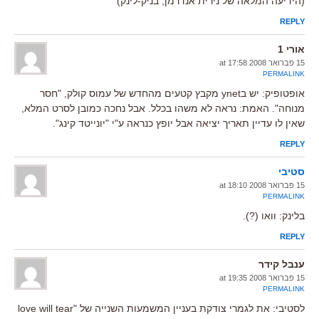
(הידיעה המלאה של נירית אנדרמן, בניק-לינק)
REPLY
אורי 1
15 פברואר 2008 at 17:58
PERMALINK
אופטופיק: יש בynet מקבץ קטעים מהחדש של עמוס קולק, "חסר
מנוחה". האמת: נראה לא משהו בכלל. אבל נחכה כמובן לסרט המלא,
שאין לו עדיין תאריך יציאה אבל יופץ כנראה ע"י "יונייטד קינג".
REPLY
סטיבי
15 פברואר 2008 at 18:10
PERMALINK
בלינק: וואו (?).
REPLY
ענבל קידר
15 פברואר 2008 at 19:35
PERMALINK
לסטיבי: את לגמרי צודקת בעניין המשמעות השנייה של "love will tear