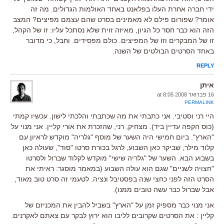
ידי חברה אחרת העלו בפלאנט באחד האולמות הגדולים. מה זה
אומר? שפורום פילם לא מאמינים בסרט שהם עצמם מפיצים? המצב
הזה הוא כבר חסר כל הגיון, מאיזה זוית שלא נסתכל עליו: זו של הקהל,
זו של המבקרים וזו של המפיצים. כולם מפסידים. וחבל, כי מדובר
באחד הסרטים הבולטים של השנה.
REPLY
איתן
16 פברואר 2008 at 8:05
PERMALINK
היי רני וסטיבי. אני כתבתי את מה שכתבתי והלכתי לישון. עכשיו קמתי
(כוס הקפה עדיין ביד). מצחיק, רני, שהזכרת את אורי קליין. אני מנוי על
"הארץ". ביום חמישי היה השער של מוסף "גלריה" מוקדש לראיון עם
קלוד מילר, שביקר כאן השבוע, לרגל בכורת סרטו "סוד", שעולה כאן
בשבוע הבא. השער של "גלריה שישי" מוקדש לקלוד שברול ולסרטו
"חצויה לשניים" שגם הוא עולה השבוע (במאמר מוסגר: ראיתי את
הסרט הזה לפני כחצי שנה בפסטיבל ונציה. לטעמי זה סרט טוב מאוד,
אבל שברול כבר עשה טובים ממנו).
אני מנוי כבר מספיק זמן על "הארץ" בשביל להבין את המכניזם של
קליין : את הסרטים שקרובים לליבו הוא ירוץ לבקר עם צאתם לאקרנים.