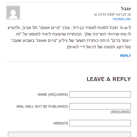
ענבל
16 פברואר 2008 at 23:44
PERMALINK
ל-h.w: תוכל לפנות לאמיר בן-דוד, עורך "טיים אאוט" תל אביב, ולהציע
לו את שירותי העריכה שלך. הכותרת שהצעת ליאיר לפוסט על "זה
ייגמר בדם" היתה כותרת השער של גיליון "טיים אאוט" בשבוע שעבר
(על רקע תמונה של דניאל דיי לואיס).
REPLY
Leave a Reply
NAME (REQUIRED)
MAIL (WILL NOT BE PUBLISHED)
(REQUIRED)
WEBSITE