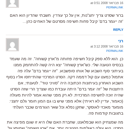
16 פברואר 2008 at 0:51
PERMALINK
ברור שסרט צריך יחצ"נות, אין על כך עוררין. חשבתי שהדיון הוא האם
'זה ייגמר בדם' קיבל פחות חשיפה מסרטם של האחים כהן…
REPLY
רני
16 פברואר 2008 at 3:12
PERMALINK
כן. הוא ללא ספק קיבל חשיפה פחותה מ"ארץ קשוחה". זה מה שעמד
בבסיס הטענה שלי. כש"ארץ קשוחה" יצא היה קשה להתחמק ממנו
בעיתוני סוף השבוע של אותו סופשבוע. "זה ייגמר בדם" עלה פה
אתמול כמעט עם קול דממה דקה. הסרט המרכזי שהתייחסו אליו בסוף
השבוע האחרון בעיתונות הכתובה היה "סוויני טוד". לטענתי, אם
היחצנות של "זה יגמר בדם" היתה עובדת כמו שצריך הרי שזה הסרט
שהיה זוכה לחשיפה המרכזית. לא רק מפני שהוא אמור להיות מעולה
(כאמור, עדיין לא ראיתי) אלא מפני שיש בו גם המון חומר גלם יחצני:
מומעד מאכזי לאוסקר, שחקן נפלא וכל שאר הגורמים שכבר העלתי
בתגובות קודמות פה.
מה שמצחיק הוא שבפלאנט, שחברת האם שלו היא זו שגם מפיצה את
הסרט, הוא עולה באולמות הקטנים יותר. את "ארץ קשוחה" שמופץ על