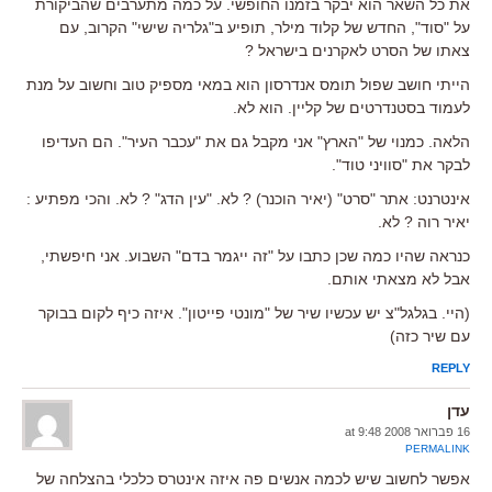
את כל השאר הוא יבקר בזמנו החופשי. על כמה מתערבים שהביקורת
על "סוד", החדש של קלוד מילר, תופיע ב"גלריה שישי" הקרוב, עם
צאתו של הסרט לאקרנים בישראל ?
הייתי חושב שפול תומס אנדרסון הוא במאי מספיק טוב וחשוב על מנת
לעמוד בסטנדרטים של קליין. הוא לא.
הלאה. כמנוי של "הארץ" אני מקבל גם את "עכבר העיר". הם העדיפו
לבקר את "סוויני טוד".
אינטרנט: אתר "סרט" (יאיר הוכנר) ? לא. "עין הדג" ? לא. והכי מפתיע :
יאיר רוה ? לא.
כנראה שהיו כמה שכן כתבו על "זה ייגמר בדם" השבוע. אני חיפשתי,
אבל לא מצאתי אותם.
(היי. בגלגל"צ יש עכשיו שיר של "מונטי פייטון". איזה כיף לקום בבוקר
עם שיר כזה)
REPLY
עדן
16 פברואר 2008 at 9:48
PERMALINK
אפשר לחשוב שיש לכמה אנשים פה איזה אינטרס כלכלי בהצלחה של