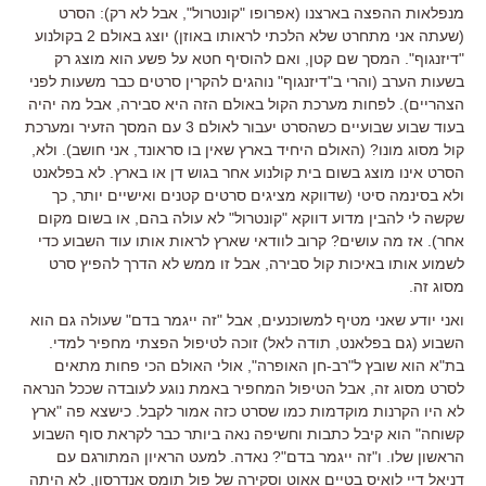
מנפלאות ההפצה בארצנו (אפרופו "קונטרול", אבל לא רק): הסרט
(שעתה אני מתחרט שלא הלכתי לראותו באוזן) יוצג באולם 2 בקולנוע
"דיזנגוף". המסך שם קטן, ואם להוסיף חטא על פשע הוא מוצג רק
בשעות הערב (והרי ב"דיזנגוף" נוהגים להקרין סרטים כבר משעות לפני
הצהריים). לפחות מערכת הקול באולם הזה היא סבירה, אבל מה יהיה
בעוד שבוע שבועיים כשהסרט יעבור לאולם 3 עם המסך הזעיר ומערכת
קול מסוג מונו? (האולם היחיד בארץ שאין בו סראונד, אני חושב). ולא,
הסרט אינו מוצג בשום בית קולנוע אחר בגוש דן או בארץ. לא בפלאנט
ולא בסינמה סיטי (שדווקא מציגים סרטים קטנים ואישיים יותר, כך
שקשה לי להבין מדוע דווקא "קונטרול" לא עולה בהם, או בשום מקום
אחר). אז מה עושים? קרוב לוודאי שארץ לראות אותו עוד השבוע כדי
לשמוע אותו באיכות קול סבירה, אבל זו ממש לא הדרך להפיץ סרט
מסוג זה.
ואני יודע שאני מטיף למשוכנעים, אבל "זה ייגמר בדם" שעולה גם הוא
השבוע (גם בפלאנט, תודה לאל) זוכה לטיפול הפצתי מחפיר למדי.
בת"א הוא שובץ ל"רב-חן האופרה", אולי האולם הכי פחות מתאים
לסרט מסוג זה, אבל הטיפול המחפיר באמת נוגע לעובדה שככל הנראה
לא היו הקרנות מוקדמות כמו שסרט כזה אמור לקבל. כישצא פה "ארץ
קשוחה" הוא קיבל כתבות וחשיפה נאה ביותר כבר לקראת סוף השבוע
הראשון שלו. ו"זה ייגמר בדם"? נאדה. למעט הראיון המתורגם עם
דניאל דיי לואיס בטיים אאוט וסקירה של פול תומס אנדרסון, לא היתה