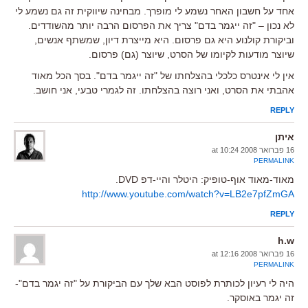
אחד על חשבון האחר נשמע לי מופרך. מבחינה שיווקית זה גם נשמע לי
לא נכון – "זה ייגמר בדם" צריך את הפרסום הרבה יותר מהשודדים.
וביקורת קולנוע היא גם פרסום. היא מייצרת דיון, שמשתף אנשים,
שיוצר מודעות לקיומו של הסרט, שיוצר (גם) פרסום.
אין לי אינטרס כלכלי בהצלחתו של "זה ייגמר בדם". בסך הכל מאוד
אהבתי את הסרט, ואני רוצה בהצלחתו. זה לגמרי טבעי, אני חושב.
REPLY
איתן
16 פברואר 2008 at 10:24
PERMALINK
מאוד-מאוד אוף-טופיק: היטלר והיי-דפ DVD.
http://www.youtube.com/watch?v=LB2e7pfZmGA
REPLY
h.w
16 פברואר 2008 at 12:16
PERMALINK
היה לי רעיון לכותרת לפוסט הבא שלך עם הביקורת על "זה יגמר בדם"-
זה יגמר באוסקר.