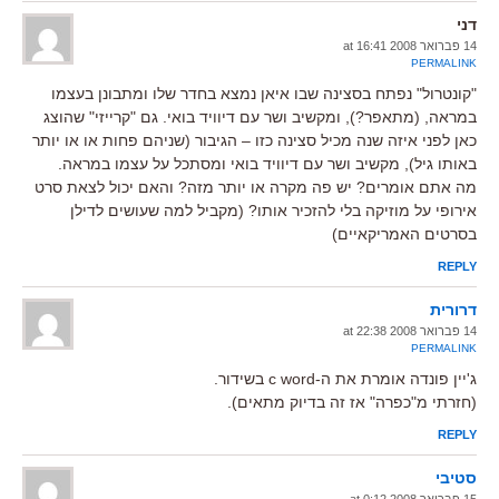
דני
14 פברואר 2008 at 16:41
PERMALINK
"קונטרול" נפתח בסצינה שבו איאן נמצא בחדר שלו ומתבונן בעצמו
במראה, (מתאפר?), ומקשיב ושר עם דיוויד בואי. גם "קרייזי" שהוצג
כאן לפני איזה שנה מכיל סצינה כזו – הגיבור (שניהם פחות או או יותר
באותו גיל), מקשיב ושר עם דיוויד בואי ומסתכל על עצמו במראה.
מה אתם אומרים? יש פה מקרה או יותר מזה? והאם יכול לצאת סרט
אירופי על מוזיקה בלי להזכיר אותו? (מקביל למה שעושים לדילן
בסרטים האמריקאיים)
REPLY
דרורית
14 פברואר 2008 at 22:38
PERMALINK
ג'יין פונדה אומרת את ה-c word בשידור.
(חזרתי מ"כפרה" אז זה בדיוק מתאים).
REPLY
סטיבי
15 פברואר 2008 at 0:12