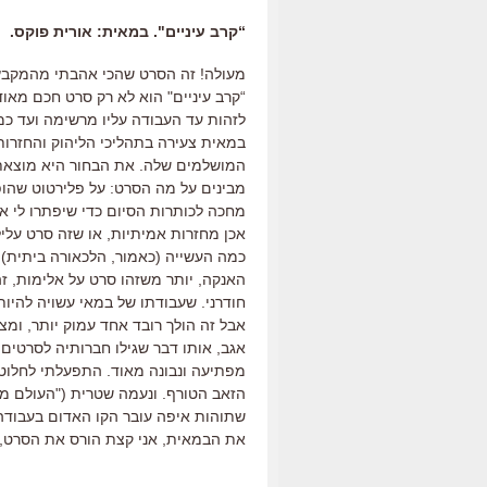
“קרב עיניים". במאית: אורית פוקס.
מעולה! זה הסרט שהכי אהבתי מהמקבץ 
“קרב עיניים" הוא לא רק סרט חכם מאוד
לזהות עד העבודה עליו מרשימה ועד כמה
במאית צעירה בתהליכי הליהוק והחזרו
המושלמים שלה. את הבחור היא מוצאת 
מבינים על מה הסרט: על פלירטוט שהופ
מחכה לכותרות הסיום כדי שיפתרו לי א
אכן מחזרות אמיתיות, או שזה סרט עלי
כמה העשייה (כאמור, הלכאורה ביתית) 
האנקה, יותר משזהו סרט על אלימות, ז
חודרני. שעבודתו של במאי עשויה להיות
אבל זה הולך רובד אחד עמוק יותר, ומצ
אגב, אותו דבר שגילו חברותיה לסרטים
מפתיעה ונבונה מאוד. התפעלתי לחלוטי
הזאב הטורף. ונעמה שטרית ("העולם מצחי
שתוהות איפה עובר הקו האדום בעבוד
את הבמאית, אני קצת הורס את הסרט, ש