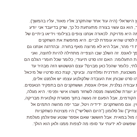
הישראלי (היה עוד אחד שהתקרב אליו מאוד, עליו בהמשך).
, הוא גם עשוי בצורה מתעתעת כל כך, שרק בדיעבד אני יודע
 היא מדויקת. לכאורה אנחנו צופים בצילומי וידיאו ביתיים של
ת לסרט שהיא עומדת לביים. היא מחפשת את השחקנים
די מהר, אבל היא לא מרוצה מאף בחורה. ובהדרגה אנחנו גם
ך לאונס. זה השלב שבו הצפייה מתחילה להיות לחוצה, ואני
ת התעלומה: האם זהו סרט תיעודי, כלומר שכל חומרי הגלם הם
לתי, כלומר שהכל כאן מבוים? עצם הטשטוש הזה מבהיר עד
משכנעת, חודרנית ומלחיצה. ובעיקר, קצת כמו סרטיו של מיכאל
הו סרט שבוחן את העובדה שלקולנוע עצמו יש אלמנט אלים,
 עבודה נצלנית, אפילו אונסת, וששחקנים הם בתפקיד הנאנסים.
יג יוצרת שלמעשה מנסה לשחזר משהו אישי ופנימי. היא מגלה,
 הקודמים, אבל הפעם זה נעשה בתוך מסגרת קולנועית מבריקה,
ן. וגם מהשחקנים: ידידיה ויטל, עבר יפה מהשה התמים אל
ק") וגל סלומון (“היום השלישי") היו מצוינות כשחקניות
ה מול במאית. אבל חוששני שאם אספר שנטע שפיגלמן מגלמת
פשוט לא ידעתי עד סופו מה לצפות ממנו ולאן הוא הולך.