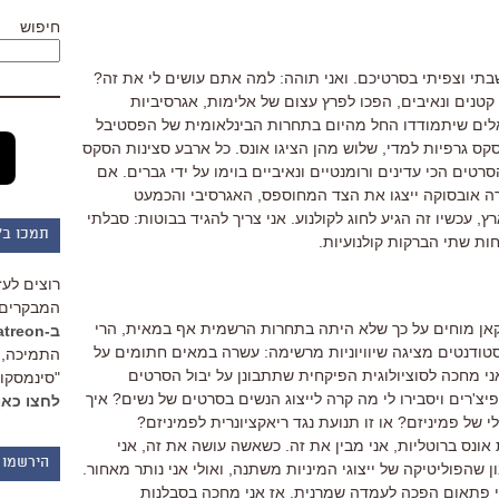
חיפוש
שבתי וצפיתי בסרטיכם. ואני תוהה: למה אתם עושים לי את זה?
קטנים ונאיבים, הפכו לפרץ עצום של אלימות, אגרסיביות
לים שיתמודדו החל מהיום בתחרות הבינלאומית של הפסטיבל
קס גרפיות למדי, שלוש מהן הציגו אונס. כל ארבע סצינות הסקס
סרטים הכי עדינים ורומנטיים ונאיביים בוימו על ידי גברים. אם
ה אובסוקה ייצגו את הצד המחוספס, האגרסיבי והכמעט
, עכשיו זה הגיע לחוג לקולנוע. אני צריך להגיד בבוטות: סבלתי
תמכו ב"
ות שתי הברקות קולנועיות.
רוצים לעז
המבקרים 
אן מוחים על כך שלא היתה בתחרות הרשמית אף במאית, הרי
ב-Patreon
טודנטים מציגה שיוויוניות מרשימה: עשרה במאים חתומים על
התמיכה, 
 מחכה לסוציולוגית הפיקחית שתתבונן על יבול הסרטים
"סינמסקופ
צ'רים ויסבירו לי מה קרה לייצוג הנשים בסרטים של נשים? איך
לחצו כאן
י של פמיניזם? או זו תנועת נגד ריאקציונרית לפמיניזם?
אונס ברוטליות, אני מבין את זה. כשאשה עושה את זה, אני
הירשמו 
שהפוליטיקה של ייצוגי המיניות משתנה, ואולי אני נותר מאחור.
 פתאום הפכה לעמדה שמרנית. אז אני מחכה בסבלנות