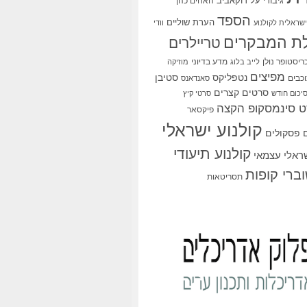
גיבורי על
דוקאביב
האחים כהן
הספד
הערת שוליים
שראלית לקולנוע
וודי
ת המבקרים
טריילרים
ריסטופר נולן
מדע בדיוני
לייב בלוג
מוזיקה
מפיצים
סטיבן
נטפליקס
כבים
סאנדאנס
סרטים קצרים
יכום חודש
סרטי קיץ
 סינמסקופ הקצה
פיקסאר
קולנוע ישראלי
פסקולים
קולנוע תיעודי
שראלי עצמאי
ברי קופות
תסריטאות