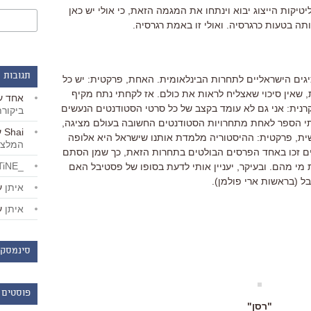
טיקות הייצוג יבוא וינתחו את המגמה הזאת, כי אולי יש כאן
ה בטעות כרגרסיה. ואולי זו באמת רגרסיה.
תגובות 
יגים הישראליים לתחרות הבינלאומית. האחת, פרקטית: יש כל
שאין סיכוי שאצליח לראות את כולם. אז לקחתי נתח מקיף
אחד
ע
קרנית: אני גם לא עומד בקצב של כל סרטי הסטודנטים הנעשים
ביקור
בתי הספר לאחת מתחרויות הסטודנטים החשובה בעולם מציגה,
Shai
ע
ת, פרקטית: ההיסטוריה מלמדת אותנו שישראל היא אלופה
המלצו
ים זכו באחד הפרסים הבולטים בתחרות הזאת, כך שמן הסתם
_LiBERTiNE_
 מי מהם. ובעיקר, יעניין אותי לדעת בסופו של פסטיבל האם
ל (בראשות ארי פולמן).
איתן
ע
איתן
ע
סינמסקו
פוסטים 
"רסן"