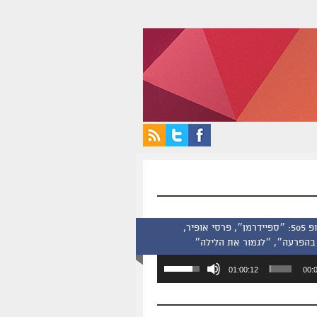
סינמסקופ 505: ״ספיידרמן״, פרסי אופיר,
בהפרעה״, ״לגמור את הלילה״
השתמש
01:00:12
00:
במקש
למעלה/למטה
כדי