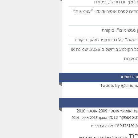
רמן: יום חדש״, ביקורת
המועמדים לפרס אופיר 2026: ״עצמאות״
 מגשימים״, ביקורת
סאה״ של כריסטופר נולאן, ביקורת
פסטיבל הקולנוע בירושלים 2026: שמונה או
מלצות
פ בטוויטר
Tweets by @cinem
שר
אוסקר 2009
אוסקר 2010
אווטאר
אוסקר 2012
אוסקר 2013
אוסקר 2014
אנימציה
ארבעה כוכבים
רת