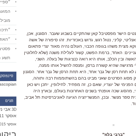
״ספייד
מוביל
״תיכון
ים הישר מפסטיבל קאן שהתקיים בשבוע שעבר. הסגנון, אכן,
״האודי
יטי, קליני, נטול רגש, גדוש באכזריות. זהו סיפורה של אשה
קא מצית משהו בגופה הכבוי, העולם נהיה מאוד יצרי פתאום
ניינים: האחד, ברמת הפשט, קשור לעלילת משנה (שלא לחלוטין
תשע ה
אשה ובין הכלב, אותו היא רואה כנציגות של בעלה. השני,
 מרגישה שהיא קשורה ברסן, ומנסה להשיל אותו ממנה,
לא תחת רסן של גבר אחד, היא תחת הרסן של גבר אחר. הסגנון
סינמסקו
ק מסוג הסרטים שאני מביט בהם בהשתוממות רבה ותוהה,
ascopian
ימי של יוצריו, שאם כן, זה מפחיד. לחילופין, יתכן ויש כאן
, מהסוג שכה אופנתי בשנים האחרונות בעולם, ובארץ היה
ת ספר מנשר. ובכן, המנשריזציה הגיעה לאוניברסיטת תל אביב,
תגים
ד.
אבי נ
3D
אוסקר 2011
אוסקר 2015
ביקו
"ברבי בלוז"