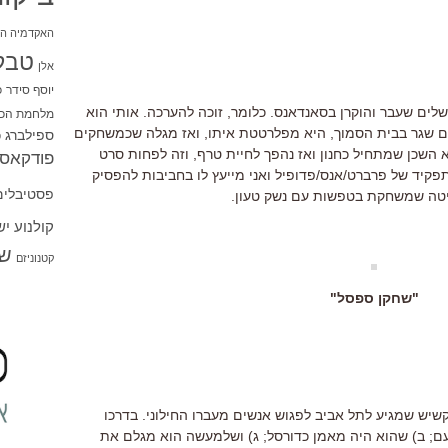
האקדמיה הי
טבל
אלן
יוסף סידר
כ
לים שעבר והוקרן בסאנדאנס. כלומר, זוכה להערכה. אותי הוא
מלחמת הכו
ם שגר בבית הסמוך, היא מפלרטטת איתו, ואז מגלה שכמשחקים
ספילברג
ס
וא השכן שמתחיל כחנון ואז נהפך לחיית טרף, וזה לפחות סרט
פודקאסט
פקיד של פרברט/אנס/פדופיל ואני מייעץ לו בחביבות להפסיק
פסטיבלים
ליטה שמשחקת בטפשות עם נשק טעון.
קולנוע י
שו
קטנוניזם
"שחקן ספסל"
 קשיש שמגיע לתל אביב לפגוש אנשים מעברו החילוני. בדרכו
ם; ב) שהוא היה מאמן כדורסל; ג) ושלמעשה הוא מגלם את