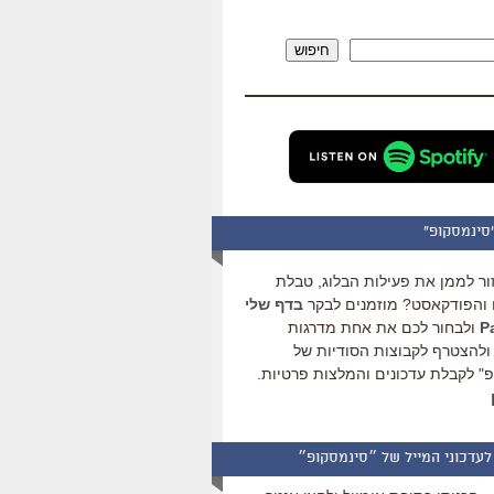
להגביר
או
חיפוש
להנמיך
עוצמת
שמע.
סינמסקופ"
ור לממן את פעילות הבלוג, טבלת
והפודקאסט? מוזמנים לבקר
בדף שלי
ולבחור לכם את אחת מדרגות
ולהצטרף לקבוצות הסודיות של
" לקבלת עדכונים והמלצות פרטיות.
לעדכוני המייל של ״סינמסקופ״