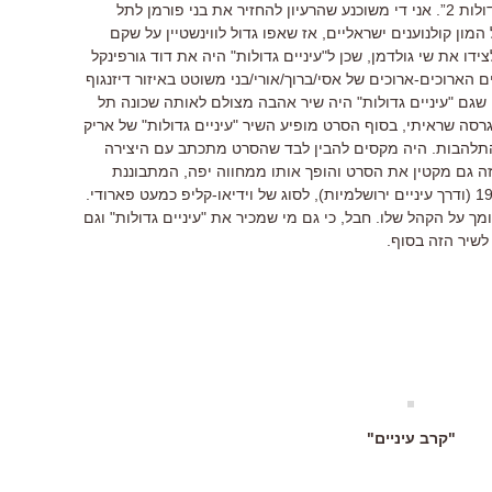
אורי זוהר ואנחנו צופים כעת ב"עיניים גדולות 2”. אני די משוכנע שהרעיון להחזיר את בני פורמן לתל
 של המון קולנוענים ישראליים, אז שאפו גדול לווינשטיין על שקם
ידו את שי גולדמן, שכן ל"עיניים גדולות" היה את דוד גורפינקל
 הארוכים-ארוכים של אסי/ברוך/אורי/בני משוטט באיזור דיזנגוף
שגם "עיניים גדולות" היה שיר אהבה מצולם לאותה שכונה תל
רסה שראיתי, בסוף הסרט מופיע השיר "עיניים גדולות" של אריק
ההתלהבות. היה מקסים להבין לבד שהסרט מתכתב עם היצירה
 זה גם מקטין את הסרט והופך אותו ממחווה יפה, המתבוננת
בתל אביב של היום דרך העיניים של 1974 (ודרך עיניים ירושלמיות), לסוג של וידיאו-קליפ כמעט פארודי.
 על הקהל שלו. חבל, כי גם מי שמכיר את "עיניים גדולות" וגם
לשיר הזה בסוף.
"קרב עיניים"