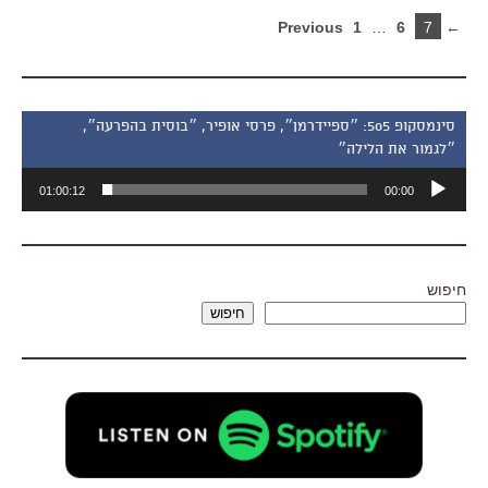
1
…
6
7
← Previous
סינמסקופ 505: ״ספיידרמן״, פרסי אופיר, ״בוסית בהפרעה״,
״לגמור את הלילה״
נגן
01:00:12
00:00
אודיו
חיפוש
חיפוש