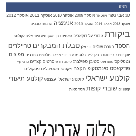
תגים
אבי נשר
אוסקר 2011
אוסקר 2012
אוסקר 2009
אוסקר 2010
3D
אווטאר
אנימציה
אוסקר 2015
ארבעה כוכבים
אוסקר 2013
אוסקר 2014
ביקורת
גיבורי על
דוקאביב
האחים כהן
האקדמיה הישראלית לקולנוע
טבלת המבקרים
טריילרים
הספד
הערת שוליים
וודי אלן
מפיצים
יוסף סידר
כריסטופר נולן
מדע בדיוני
מלחמת הכוכבים
לייב בלוג
מוזיקה
סטיבן ספילברג
סרטים קצרים
נטפליקס
סאנדאנס
סיכום חודש
סרטי קיץ
פודקאסט סינמסקופ הקצה
פסטיבלים
פסקולים
פיקסאר
קולנוע ישראלי
קולנוע תיעודי
קולנוע ישראלי עצמאי
שוברי קופות
תסריטאות
קטנוניזם