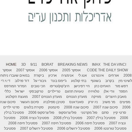
HOME
3D
9/11
BORAT
BREAKING NEWS
IMAX
THE DA VINCI
THE DAILY SHOW
CODE
אוסקר 2005
אוסקר 2006
אוסקר 2007
אוסקר
2008
אורחים
אינטרנט
אנג לי
אנימציה
ארכיון
ביקורת
במאים שעברו ניתוח
לשינוי מין
בקרוב
בשוטף
בתי קולנוע
ג'יימס בונד
גיבורי על
דוד פרלוב
די.וי.די
דפש מוד
האחים כהן
היי דפינישן
היצ'קוק/טריפו
הכי טובים
המדור המודפס
הספד
וודי אלן
טלוויזיה
טעויות תרגום
טריילרים
טרקובסקי
ישראל
כללי
מאבק היוצרים
מוזיקה
מועדון הגנוזים
מועדון הגנוזים 2007
מועצת הקולנוע
מפיצים
מר משיב
ניו יורק
סאנדאנס
סטיבן ספילברג
סיכום העשור
סיכום שנה
2006
סיכום שנה 2007
סיכום שנה 2008
סינמטק
סקירת בלוגים
סרטי ילדים
סרטי קיץ
סתם
פול מקרטני
פוליצרוסקופ
פוליצרסקופ 2006
פסטיבל ברלין
2006
פסטיבל ברלין 2007
פסטיבל ברלין 2008
פסטיבל ונציה 2006
פסטיבל
ונציה 2007
פסטיבל חיפה 2006
פסטיבל חיפה 2007
פסטיבל חיפה 2008
פסטיבל טורונטו 2006
פסטיבל ירושלים 2006
פסטיבל ירושלים 2007
פסטיבל