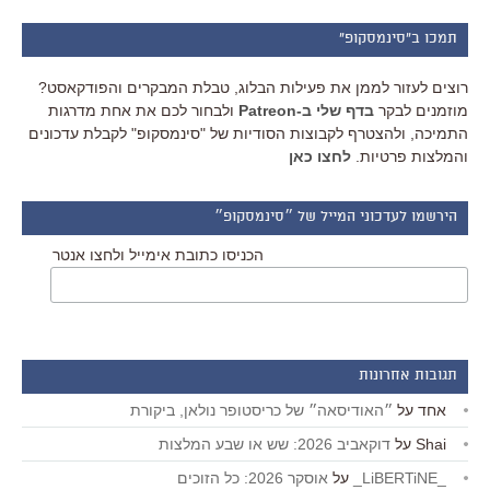
תמכו ב"סינמסקופ"
רוצים לעזור לממן את פעילות הבלוג, טבלת המבקרים והפודקאסט?
מוזמנים לבקר
בדף שלי ב-Patreon
ולבחור לכם את אחת מדרגות
התמיכה, ולהצטרף לקבוצות הסודיות של "סינמסקופ" לקבלת עדכונים
והמלצות פרטיות.
לחצו כאן
הירשמו לעדכוני המייל של ״סינמסקופ״
הכניסו כתובת אימייל ולחצו אנטר
תגובות אחרונות
אחד
על
״האודיסאה״ של כריסטופר נולאן, ביקורת
Shai
על
דוקאביב 2026: שש או שבע המלצות
_LiBERTiNE_
על
אוסקר 2026: כל הזוכים