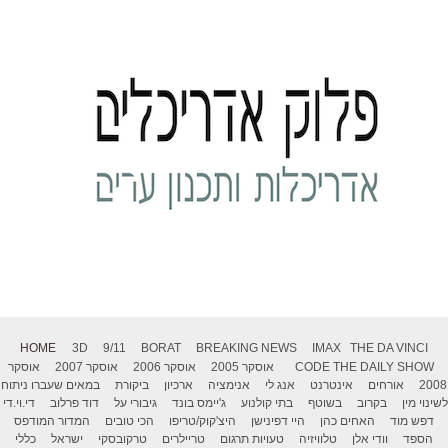
HOME
3D
9/11
BORAT
BREAKING NEWS
IMAX
THE DA VINCI
THE DAILY SHOW
CODE
אוסקר 2005
אוסקר 2006
אוסקר 2007
אוסקר
2008
אורחים
אינטרנט
אנג לי
אנימציה
ארכיון
ביקורת
במאים שעברו ניתוח
לשינוי מין
בקרוב
בשוטף
בתי קולנוע
ג'יימס בונד
גיבורי על
דוד פרלוב
די.וי.די
דפש מוד
האחים כהן
היי דפינישן
היצ'קוק/טריפו
הכי טובים
המדור המודפס
הספד
וודי אלן
טלוויזיה
טעויות תרגום
טריילרים
טרקובסקי
ישראל
כללי