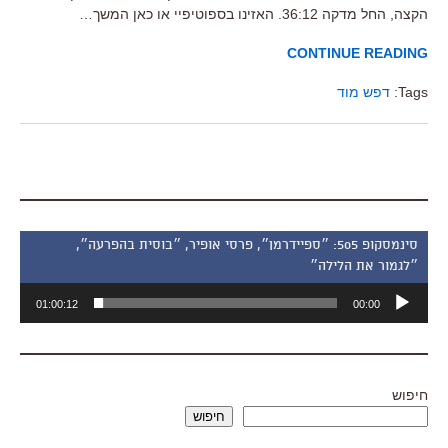
הקצה, החל מדקה 36:12. האזינו בספוטיפיי או כאן המשך…
CONTINUE READING
Tags:
דפש מוד
סינמסקופ 505: ״ספיידרמן״, פרסי אופיר, ״בוסית בהפרעה״,
״לגמור את הלילה״
נגן
01:00:12
00:00
אודיו
חיפוש
חיפוש