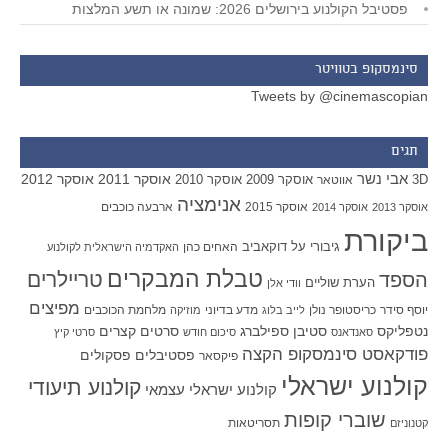
פסטיבל הקולנוע בירושלים 2026: שמונה או תשע המלצות
סינמסקופ בטוויטר
Tweets by @cinemascopian
תגים
אבי נשר
אוסקר 2011
אוסקר 2012
אוסקר 2009
אוסקר 2010
3D
אווטאר
אנימציה
אוסקר 2015
ארבעה כוכבים
אוסקר 2013
אוסקר 2014
ביקורת
גיבורי על
דוקאביב
האחים כהן
האקדמיה הישראלית לקולנוע
טבלת המבקרים
טריילרים
הספד
הערת שוליים
וודי אלן
מפיצים
יוסף סידר
כריסטופר נולן
מדע בדיוני
מלחמת הכוכבים
לייב בלוג
מוזיקה
סטיבן ספילברג
סרטים קצרים
נטפליקס
סאנדאנס
סיכום חודש
סרטי קיץ
פודקאסט סינמסקופ הקצה
פסטיבלים
פסקולים
פיקסאר
קולנוע ישראלי
קולנוע תיעודי
קולנוע ישראלי עצמאי
שוברי קופות
תסריטאות
קטנוניזם