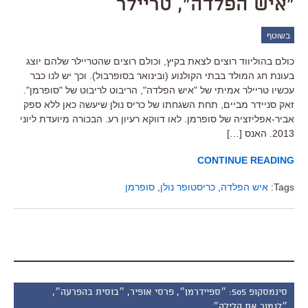
"איש הפלדה", טריילר
בשוטף
כולם בהוליווד רוצים לצאת בקיץ, וכולם רוצים שהטריילר שלהם יוצג
בעונת חג המולד בבתי הקולנוע (ובינואר בסופרבול). וכך יש לנו כבר
עכשיו טריילר אמיתי של "איש הפלדה", הריבוט לריבוט של "סופרמן".
זאק סניידר מביים, תחת השגחתו של כריס נולן שיעשה כאן ללא ספק
אביר-אפליזציה של סופרמן. לאו דווקא רעיון רע. הבכורה מיועדת ליוני
2013. האנס […]
CONTINUE READING
Tags:
איש הפלדה
,
כריסטופר נולן
,
סופרמן
סינמסקופ 505: ״ספיידרמן״, פרסי אופיר, ״בוסית בהפרעה״,
״לגמור את הלילה״