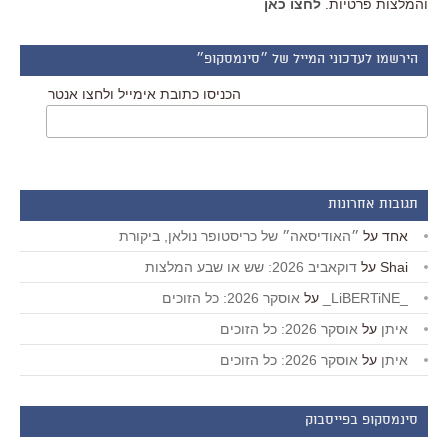
והמלצות פרטיות.
לחצו כאן
הירשמו לעדכוני המייל של ״סינמסקופ״
הכניסו כתובת אימייל ולחצו אנטר
תגובות אחרונות
אחד
על
״האודיסאה״ של כריסטופר נולאן, ביקורת
Shai
על
דוקאביב 2026: שש או שבע המלצות
_LiBERTiNE_
על
אוסקר 2026: כל הזוכים
איתן
על
אוסקר 2026: כל הזוכים
איתן
על
אוסקר 2026: כל הזוכים
סינמסקופ בפייסבוק