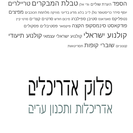
טבלת המבקרים
טריילרים
הספד
הערת שוליים
וודי אלן
מפיצים
יוסף סידר
כריסטופר נולן
מדע בדיוני
מלחמת הכוכבים
לייב בלוג
מוזיקה
סטיבן ספילברג
סרטים קצרים
נטפליקס
סאנדאנס
סיכום חודש
סרטי קיץ
פודקאסט סינמסקופ הקצה
פסטיבלים
פסקולים
פיקסאר
קולנוע ישראלי
קולנוע תיעודי
קולנוע ישראלי עצמאי
שוברי קופות
תסריטאות
קטנוניזם