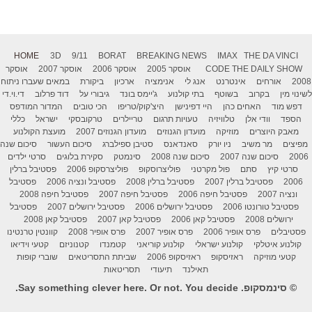
HOME
3D
9/11
BORAT
BREAKING NEWS
IMAX
THE DA VINCI
THE DAILY SHOW
CODE
אוסקר 2005
אוסקר 2006
אוסקר 2007
אוסקר
2008
אורחים
אינטרנט
אנג לי
אנימציה
ארכיון
ביקורת
במאים שעברו ניתוח
לשינוי מין
בקרוב
בשוטף
בתי קולנוע
ג'יימס בונד
גיבורי על
דוד פרלוב
די.וי.די
דפש מוד
האחים כהן
היי דפינישן
היצ'קוק/טריפו
הכי טובים
המדור המודפס
הספד
וודי אלן
טלוויזיה
טעויות תרגום
טריילרים
טרקובסקי
ישראל
כללי
מאבק היוצרים
מוזיקה
מועדון הגנוזים
מועדון הגנוזים 2007
מועצת הקולנוע
מפיצים
מר משיב
ניו יורק
סאנדאנס
סטיבן ספילברג
סיכום העשור
סיכום שנה
2006
סיכום שנה 2007
סיכום שנה 2008
סינמטק
סקירת בלוגים
סרטי ילדים
סרטי קיץ
סתם
פול מקרטני
פוליצרוסקופ
פוליצרסקופ 2006
פסטיבל ברלין
2006
פסטיבל ברלין 2007
פסטיבל ברלין 2008
פסטיבל ונציה 2006
פסטיבל
ונציה 2007
פסטיבל חיפה 2006
פסטיבל חיפה 2007
פסטיבל חיפה 2008
פסטיבל טורונטו 2006
פסטיבל ירושלים 2006
פסטיבל ירושלים 2007
פסטיבל
ירושלים 2008
פסטיבל קאן 2006
פסטיבל קאן 2007
פסטיבל קאן 2008
פסטיבלים
פרס אופיר 2006
פרס אופיר 2007
פרס אופיר 2008
קוונטין טרנטינו
קולנוע איטלקי
קולנוע ישראלי
קולנוע קוריאני
קטמנדו
קטנוניזם
קטעי וידיאו
קטעי מוזיקה
ראזיסקופ
ראזיסקופ 2006
שביתת התסריטאים
שוברי קופות
תאילנד
תיעודי
תסריטאות
© סינמסקופ. Say something clever here. Or not. You decide.