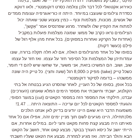
פּוֹינְט", כשברקע מושמעת "דהרת הוולקיריות"** של ואגנר, בּוּיְמה
כאירוע אקטואלי לכל דבר ולכן צולמה כסרט דוקומנטרי, ולאו דווקא
כסדרת צילומים שעוצבו במיוחד. היתה זו כוריאוגרפיה עצומת ממדים
של אנשים, מכונות, מצלמות ונוף – כמין צעצוע שׂטני שאתה יכול
למתוח את הקפיץ שלו ולשחרר. מרגע שפרנסיס אמר "אֶקְשן",
הצילומים נראו כקרב של ממש: שמונה מצלמות פועלות במקביל
(אחדות על הקרקע ואחרות במסוקים), בכל אחת מהן אלף רגל של
פילְם (כעשר דקות).
בסופו של כל אחד מהצילומים האלה, אם לא חלה תקלה ברורה, שונו
עמדותיהן של המצלמות וכל הסיפור חזר על עצמו. ואז חזר על עצמו
שוב, ושוב. הם המשיכו בזאת, אני משער, עד שחשו שיש להם די חומר,
כשכל טֵייק (take) מפיק כ-8,000 רגל (שעה וחצי). כל טייק היה שונה
ממשנהו – בדומה לסיקור דוקומנטרי.
בכל אופן, בסופו של כל העניין, לאחר שהסרט הגיע בבטחה אל בתי
הקולנוע, ישבתי וחישבתי את מספר הימים המלא שאנחנו (העורכים)
עבדנו, חילקתי את המספר הזה במספר הקאטים (cut) במוצר הסופי,
והגעתי למספר הקאטים לכל יום עריכה – התוצאה היתה… 1.47!
משמעות הדבר היא שאם היינו יודעים בדיוק לאן אנחנו הולכים
מלכתחילה, היינו מגיעים לשם תוך מניין ימים זהה, אפילו אם כל אחד
מאיתנו היה מבצע קצת פחות מקאט וחצי ליום. במילים אחרות, אם
הייתי יושב על כיסא העורך בבוקר, מבצע קאט אחד, חושב על הקאט
הבא והולך הביתה, ואז מגיע למחרת, מבצע את הקאט שעליו חשבתי