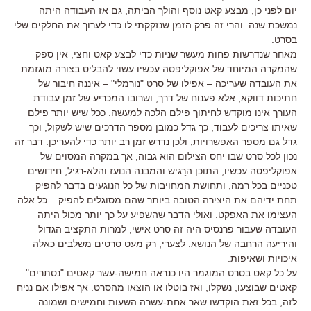
יום לפני כן, מבצע קאט נוסף והולך הביתה, גם אז העבודה היתה
נמשכת שנה. והרי זה פרק הזמן שנזקקתי לו כדי לערוך את החלקים שלי
בסרט.
מאחר שנדרשות פחות מעשר שניות כדי לבצע קאט וחצי, אין ספק
שהמקרה המיוחד של אפוקליפסה עכשיו עשוי להבליט בצורה מוגזמת
את העובדה שעריכה – אפילו של סרט "נורמלי" – איננה חיבור של
חתיכות דווקא, אלא פענוח של דרך, ושרובו המכריע של זמן עבודת
העורך אינו מוקדש לחיתוך פילם הלכה למעשה. ככל שיש יותר פילם
שאיתו צריכים לעבוד, כך גדל כמובן מספר הדרכים שיש לשקול, וכך
גדל גם מספר האפשרויות, ולכן נדרש זמן רב יותר כדי להעריכן. דבר זה
נכון לכל סרט שבו יחס הצילום הוא גבוה, אך במקרה המסוים של
אפוקליפסה עכשיו, התוכן הרָגיש והמבנה הנועז והלא-רגיל, חידושים
טכניים בכל רמה, ותחושת המחויבות של כל הנוגעים בדבר להפיק
תחת ידיהם את היצירה הטובה ביותר שהם מסוגלים להפיק – כל אלה
העצימו את האפקט. ואולי הדבר שהשפיע על כך יותר מכול היתה
העובדה שעבור פרנסיס היה זה סרט אישי, למרות התקציב הגדול
והיריעה הרחבה של הנושא. לצערי, רק מעט סרטים משלבים כאלה
איכויות ושאיפות.
על כל קאט בסרט המוגמר היו כנראה חמישה-עשר קאטים "נסתרים" –
קאטים שבוצעו, נשקלו, ואז בוטלו או הוצאו מהסרט. אך אפילו אם נניח
לזה, בכל זאת הוקדשו שאר אחת-עשרה השעות וחמישים ושמונה