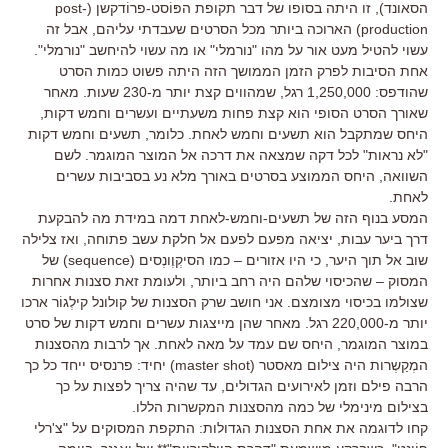
הסאונד), זו היתה בסופו של דבר תקופת הפּוֹסט-פרוֹדקשן (post-
production) הארוכה ביותר מכל הסרטים שעבדתי עליהם, אבל זה
עשוי להטיל מעט אור על מהו "נורמלי" או מה עשוי להיחשב "נורמלי".
אחת הסיבות לפרק הזמן הממושך הזה היתה פשוט כמות הסרט
שהודפס: 1,250,000 רגל, שמהווים קצת יותר מ-230 שעות. מאחר
שאורך הסרט הסופי הוא קצת פחות משעתיים ועשרים וחמש דקות,
היחס שמתקבל הוא תשעים וחמש לאחת. כלומר, תשעים וחמש דקות
"לא נראות" לכל דקה שמצאה את דרכה אל המוצר המוגמר. לשם
השוואה, היחס הממוצע בסרטים באורך מלא נע בסביבות עשרים
לאחת.
המסע בנוף הזה של תשעים-וחמש-לאחת דמה במידת מה להבקעת
דרך ביער עבות, יציאה מפעם לפעם אל חלקת עשב פתוחה, ואז צלילה
שוב אל תוך היער, כי היו אזורים – כמו הסיקְוֶונְסים (sequence) של
המסוק – שהכיסוי שלהם היה רחב ביותר, ולעומת זאת סצנות אחרות
שצולמו בכיסוי מצומצם. אני חושב שרק הסצנות של קולונל קילְגוֹר ארכו
יותר מ-220,000 רגל. מאחר שהן מייצגות עשרים וחמש דקות של סרט
במוצר המוגמר, היחס שם עמד על מאה לאחת. אך לרבות מהסצנות
המְקַשְרות היה צילום מאסטר (master shot) יחיד: פרנסיס ייחד כל כך
הרבה פילם וזמן לאירועים הגדולים, עד שהיה צריך לפצות על כך
בצילום מינימלי של כמה מהסצנות המקשרות הללו.
קחו לדוגמה את אחת הסצנות הגדולות: התקפת המסוקים על "צ'רלי