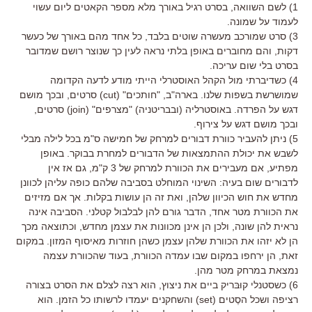
1) לשם השוואה, בסרט רגיל באורך מלא מספר הקאטים ליום עשוי
לעמוד על שמונה.
3) סרט שמורכב מעשרה שוטים בלבד, כל אחד מהם באורך של כעשר
דקות, והם מחוברים באופן בלתי נראה לעין כך שנוצר רושם שמדובר
בסרט בלי שום עריכה.
4) כשדיברתי מול הקהל האוסטרלי הייתי מודע לדעה הקדומה
שמושרשת בשפות שלנו. בארה"ב, "חותכים" (cut) סרטים, ובכך מושם
דגש על הפרדה. באוסטרליה (ובבריטניה) "מצרפים" (join) סרטים,
ובכך מושם דגש על צירוף.
5) ניתן להעביר כוורת דבורים למרחק של חמישה ס"מ בכל לילה מבלי
לשבש את יכולת ההתמצאות של הדבורים למחרת בבוקר. באופן
מפתיע, אם מעבירים את הכוורת למרחק של 3 ק"מ, גם אז אין
לדבורים שום בעיה: השינוי המוחלט בסביבה שלהם כופה עליהן לכוונן
מחדש את חוש הכיוון שלהן, ואת זה הן עושות בקלות. אך אם מזיזים
את הכוורת מטר אחד, הדבר גורם להן לבלבול קטלני. הסביבה אינה
נראית להן שונה, ולכן הן אינן מכוונות את עצמן מחדש, וכתוצאה מכך
הן לא יזהו את הכוורת שלהן עצמן כשהן חוזרות מאיסוף המזון. במקום
זאת, הן ירחפו במקום שבו עמדה הכוורת, בעוד שהכוורת עצמה
נמצאת במרחק מטר מהן.
6) כשסטנלי קוּבּריק ביים את ניצוץ, הוא רצה לצלם את הסרט בצורה
רציפה ושכל הסֶטים (set) והשחקנים יעמדו לרשותו כל הזמן. הוא