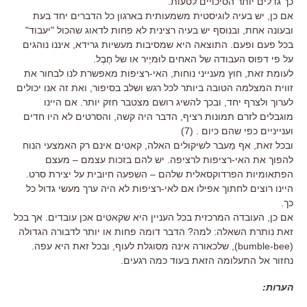
כך גדלים יותר הסיכויים לטעות.
אם כן, יש בעיה לוגיסטית משמעותית בארגון כל הדברים יחד בעת
ובעונה אחת, ובנוסף יש בעיה רצינית לא פחות לדאוג שהכול "יעבוד"
בכל פעם ופעם. התוצאה היא שמסיבות מעשיות גרידא, איננו נוהגים
על פי דפוס העבודה של האחים לוּמיֶיר או של חֶבֶל.
לעומת זאת, חוץ מענייני נוחות, האי-רציפות מאפשרת לנו לבחור את
זווית המצלמה הטובה ביותר לכל רגש ושלב בסיפור, ואת זה אנו יכולים
לערוך ולצרף יחד, ובכך להשיג רושם מצטבר חזק יותר. אם היינו
מוגבלים לזרם תמונות רציף, הדבר היה קשה, והסרטים לא היו חדים
וענייניים כפי שהם כיום . (7)
ובכל זאת, אף מֵעבר לשיקולים האלה, קאטים אינם רק האמצעי הנוח
להפוך את האי-רציפות לרציפה. יש להם בזכות עצמם – מעצם
הפתאומיות הפרדוקסאלית שלהם – השפעה חיובית על יצירת סרט.
היינו רוצים לחתוך אפילו אם לאי-רציפות לא היה ערך מעשי גדול כל
כך.
אם כן, העובדה המרכזית בכל העניין היא שקאטים אכן עובדים. אך בכל
זאת נותרת השאלה: למה? הדבר דומה פחות או יותר לדבורה הגדולה
(bumble-bee), שלכאורה אינה מסוגלת לעוף, ובכל זאת היא עפה.
נחזור אל התעלומה הזאת בעוד כמה רגעים.
הערות: