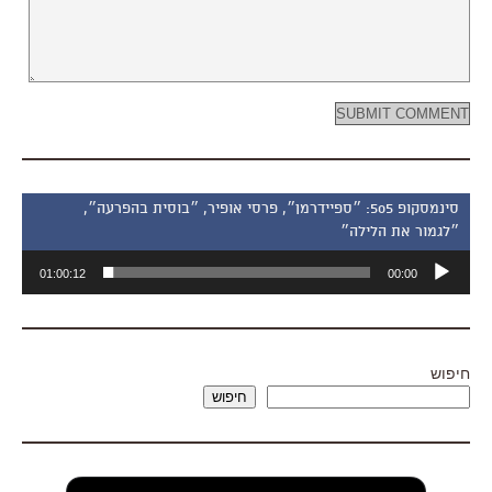
סינמסקופ 505: ״ספיידרמן״, פרסי אופיר, ״בוסית בהפרעה״,
״לגמור את הלילה״
נגן
01:00:12
00:00
אודיו
חיפוש
חיפוש