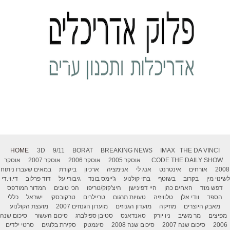
HOME
3D
9/11
BORAT
BREAKING NEWS
IMAX
THE DA VINCI
THE DAILY SHOW
CODE
אוסקר 2005
אוסקר 2006
אוסקר 2007
אוסקר
2008
אורחים
אינטרנט
אנג לי
אנימציה
ארכיון
ביקורת
במאים שעברו ניתוח
לשינוי מין
בקרוב
בשוטף
בתי קולנוע
ג'יימס בונד
גיבורי על
דוד פרלוב
די.וי.די
דפש מוד
האחים כהן
היי דפינישן
היצ'קוק/טריפו
הכי טובים
המדור המודפס
הספד
וודי אלן
טלוויזיה
טעויות תרגום
טריילרים
טרקובסקי
ישראל
כללי
מאבק היוצרים
מוזיקה
מועדון הגנוזים
מועדון הגנוזים 2007
מועצת הקולנוע
מפיצים
מר משיב
ניו יורק
סאנדאנס
סטיבן ספילברג
סיכום העשור
סיכום שנה
2006
סיכום שנה 2007
סיכום שנה 2008
סינמטק
סקירת בלוגים
סרטי ילדים