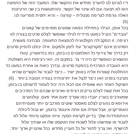
דיו לגרום לנו להעריך מחדש את ההקשר שלו: המעבר הזה של התמונה
הוא לא תנועה וגם לא שינוי של הקשר, וההתנגשות בין שני הרעיונות
האלה גורמת לצרימה מנטלית – קפיצה – והיא יחסית מפריעה לנו .
(5)
בכל אופן, הגילוי בתחילת המאה שסוגים מסוימים של קאטים
"עובדים" הוביל כמעט מיידית לגילוי שאפשר לצלם סרטים בצורה לא
רציפה; זו המקבילה הקולנועית להמצאת התעופה: מבחינה מעשית,
הסרטים אינם "מקורקעים" עוד לזמן ולמקום. אילו יכולנו להפיק סרטים
רק בדרך של צירוף כל האלמנטים בו-בזמן, כמו בתיאטרון, טְווח
הנושאים האפשריים היה די צר. במקום זה, האי-רציפות היא השולטת:
היא העובדה המרכזית בהפקת סרטים, ובדרך כזאת או אחרת כמעט כל
ההחלטות קשורות אליה באופן ישיר – כיצד לגבור על הקשיים שהיא
מציבה בפנינו ו/או כיצד לנצל את יתרונותיה בצורה הטובה ביותר . (6)
השיקול האחר הוא שאפילו אם הכול היה יכול לעמוד לרשותנו בו-בזמן,
בכל זאת קשה לצלם טֵייקים רציפים וארוכים שבהם כל המרכיבים
שמעורבים בעניין יעבדו כמו שצריך פעם אחר פעם. קולנוענים
אירופאים נוהגים לצלם מאסטר שוֹטים מורכבים יותר מעמיתיהם
האמריקנים, אבל אפילו אם אתה אינגמר ברגמן, יש גבול ליכולת
ההתמודדות שלך: בדיוק לקראת הסוף, איזה אפקט מיוחד עלול לא
לעבוד או שמישהו עלול לשכוח את הטקסט שלו או שנתיך עלול
להישרף, ואז צריך לחזור על כל העניין מחדש. ככל שהטייק ארוך יותר,