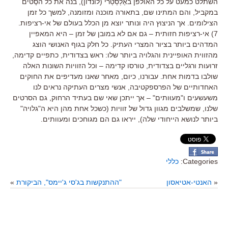
השתלט כמעט על כל האולפן באֶלְסְטְרי (לונדון), בנה את כל הסֶטים
במקביל, והם המתינו שם, בתאורה מוכנה ומזומנה, למשך כל זמן
הצילומים. אך הניצוץ היה ונותר יוצא מן הכלל בעולם של אי-רציפות.
7) אי-רציפות חזותית – גם אם לא במובן של זמן – היא המאפיין
המדהים ביותר בציור המצרי העתיק. כל חלק בגוף האנושי הוצג
מהזווית האופיינית והגלויה ביותר שלו: ראש בצדודית, כתפיים קדימה,
זרועות ורגליים בצדודית, טורסו קדימה – וכל הזוויות השונות האלה
שולבו בדמות אחת. עבורנו, כיום, מאחר שאנו מעדיפים את החוקים
האחדותיים של הפרספקטיבה, אנשי מצרים העתיקה נראים לנו
משעשעים ו"מעוּותים" – אך ייתכן שאי שם בעתיד הרחוק, גם הסרטים
שלנו, שמשלבים מגוון גדול של זוויות (כשכל אחת מהן היא ה"גלויה"
ביותר לנושא הייחודי שלה), ייראו גם הם מגוחכים ומעוותים.
Categories:
כללי
«
האנטי-אטיאסון
"ההתנקשות בג'סי ג'יימס", הביקורת
»