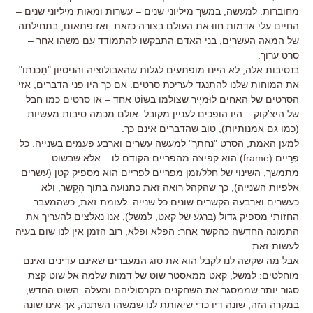
מחוברות: למעשה, במשך מיליוני שנים – עשרות ומאות מיליוני שנים –
החיים עלי אדמות חווּ את העולם בצורה כזאת. ואז פתאום, בתחילתה
של המאה העשרים, בני האדם התבקשו להתמודד עם משהו אחר –
סרט ערוך.
בנסיבות אלה, לא היינו מופתעים לגלות שהאבולוציה והניסיון "תִכנתו"
את המוחות שלנו להתנגד לעריכת סרטים. אם כך היו פני הדברים, אזי
הסרטים של האחים לוּמיֶיר שצולמו בשוֹט אחד – או סרטים כמו חבל
של היצ'קוק – היו הופכים לעניין מקובל. אולם מכמה סיבות מעשיות
(כמו גם אמנותיות), טוב שהדברים אינם כך.
למען האמת, הסרט "נחתך" למעשה עשרים וארבע פעמים בשנייה. כל
פְרֵיים (frame) הוא קפיצה מהפריים הקודם לו – אלא שבשוט
מתמשך, השינוי של חלל/זמן מפריים לפריים הוא מספיק קטן (עשרים
אלפיות השנייה), כך שהקהל רואה זאת כתנועה בתוך הֶקְשר, ולא
כעשרים וארבעה הקשרים שונים כל שנייה. לעומת זאת, כשהמעבר
החזותי מספיק גדול (ברגע של קאט, למשל), אנו נאלצים להעריך את
התמונה החדשה כהקשר אחר: הפלא ופלא, רוב הזמן אין לנו שום בעיה
לעשות זאת.
אבל מה שקשה לנו לקבל הוא את סוג המעברים שאינם עדינים ואינם
מוחלטים: למשל, קאט ממאסטר שוט של דמות שלמה אל שוט קצת
סגור יותר שממסגר את השחקנים מקרסוליהם ומעלה. השוט החדש,
במקרה הזה, שונה דיו כדי שיאותת לנו שמשהו השתנה, אך אינו שונה