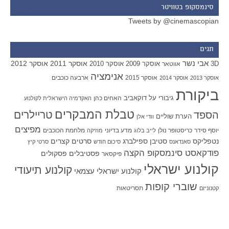
סינמסקופ בטוויטר
Tweets by @cinemascopian
תגים
אבי נשר
אוסקר 2011
אוסקר 2012
אוסקר 2009
אוסקר 2010
3D
אווטאר
אנימציה
אוסקר 2015
ארבעה כוכבים
אוסקר 2013
אוסקר 2014
ביקורת
גיבורי על
דוקאביב
האחים כהן
האקדמיה הישראלית לקולנוע
טבלת המבקרים
טריילרים
הספד
הערת שוליים
וודי אלן
מפיצים
יוסף סידר
כריסטופר נולן
מדע בדיוני
מלחמת הכוכבים
לייב בלוג
מוזיקה
סטיבן ספילברג
סרטים קצרים
נטפליקס
סאנדאנס
סיכום חודש
סרטי קיץ
פודקאסט סינמסקופ הקצה
פסטיבלים
פסקולים
פיקסאר
קולנוע ישראלי
קולנוע תיעודי
קולנוע ישראלי עצמאי
שוברי קופות
תסריטאות
קטנוניזם