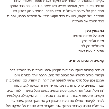
שקיים באוסטרליה. הספר יצא במקור בשנת 1995, כשעדיין ערכו
סרטים באופן פיזי, והוצאה שנייה שלו יצאה ב-2001, בה כבר הוסיף
מרץ' פרק על עריכה דיגיטלית. ובכל מקרה, הספר עוסק בהגיון של
העריכה ושל הקאט, כמו גם בצד הקוגניטיבי של הצפייה בסרט, ופחות
בצד הטכני של העריכה:
במצמוץ העין
מבט על עריכת סרטים
מאת וולטר מרץ'
מאנגלית: ינץ לוי
אסיה הוצאה לאור
קאטים וקאטים נסתרים
לעתים קרובות דווקא בנקודות הקיצון אנחנו לומדים על המרכז: קרח
וקיטור יכולים ללמדנוּ על טבעם של מים, הרבה יותר מסתם מים.
אמנם נכון שכל סרט שראוי להפקה עתיד להיות ייחודי, ונכון שהנסיבות
שבהן מופקים סרטים הן כה מגוונות שיהיה זה מטעה לקבוע מהו
"נורמלי", ובכל זאת אפוקליפסה עכשיו, כמעט מכל בחינה – לוח זמנים,
תקציב, שאיפות אמנותיות, חדשנות טכנית – הוא המקבילה הקולנועית
לקרח ולקיטור. אפילו אם ניקח בחשבון רק את משך הזמן שעבר עד
שהושלם הסרט (ערכתי במשך שנה ושקדתי שנה נוספת על המיקְס ועל