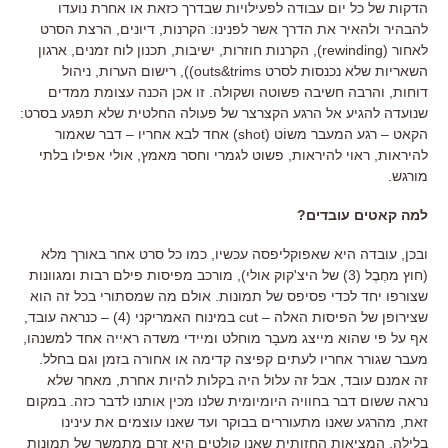
הדקות של כל יום עבודה לפעילויות שבדרך כזאת או אחרת נועדו
להבהיר ולהאיר את הדרך אשר לפנינו: הקרנות, דיונים, הרצת הסרט
לאחור (rewinding), הקרנות חוזרות, ישיבות, תכנון לוח זמנים, ארגון
השאריות שלא נכנסות לסרט outs&trims)), רישום הערות, ניהול
דוחות, והרבה חשיבה פשוטה ושקולה. זו אכן הכנה עצומת ממדים
שנועדה להגיע אל הרגע הקצרצר של פעולה החלטית שלא תפגע בסרט:
הקאט – רגע המעבר משוֹט (shot) אחד לבא אחריו – דבר שאמור
להיראות, ראוי להיראות, פשוט לגמרי וחסר מאמץ, אולי אפילו בלתי
מורגש.
למה קאטים עובדים?
ובכן, עובדה היא שאפוקליפסה עכשיו, כמו כל סרט אחר באורך מלא
(חוץ מחֶבֶל (3) של היצ'קוק אולי), מורכב מפיסות פילם רבות ומגוונות
שצורפו יחד לכדי פסיפס של תמונות. אולם מה שמסתורי בכל זה הוא
שצירופן של הפיסות האלה – cut במינוח האמריקני (4) – כנראה עובד,
אף על פי שהוא מייצג מעבָר מוחלט ומיידי משדה ראייה אחד למשנהו,
מעבר שגורר אחריו לעתים קפיצה קדימה או אחורה בזמן וגם בחלל.
זה אמנם עובד, אבל זה עלול היה בקלות להיות אחרת, מאחר שלא
נראה ששום דבר בחוויה היומיומית שלנו מכין אותנו לדבר כזה. במקום
זאת, מהרגע שאנו מתעוררים בבוקר ועד שאנו עוצמים את עינינו
בלילה, המציאות החזותית שאנו קולטים היא זרם מתמשך של תמונות