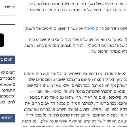
. ואז המצלמה של רוג'ר דיקינס מבצעת תנועת מצלמה לתוך
חיפוש
ו שוט רצוף – מואר על ידי פנסי הרכבת המתקרבת ואנחנו
יקט נהדר של
קריס טייפלי
על עשרת השוטים היפים של השנה).
, בעיקר כי הוא מרהיב על המסך הגדול, וכי נדיר שסרט כזה
ל שלא "בפורמט דיגיטלי". ולמרות פגמים מסוימים בחציו השני,
ליו ממדור הדפוס שלי:
תמכו ב"
רוצים לעז
טיפול פחדני מצד מפיציו הישראליים. כל עוד הוא היה מזוהה
המבקרים 
ל כאן תאריך הפצה (אי שם בדצמבר שעבר), ופוסטרים שלו
ב-Patreon
 העותק אף הגיע ארצה וכבר תורגם. אלא שאז מישהו קיבל שם
התמיכה, 
 פתאום התברר שלמרות בראד פיט זהו סרט – אוי ואבוי! –
"סינמסקופ
רי, פילוסופי. ואם זה לא די, הרי שהוא גם מאוד נינוח בטמפו
לחצו כאן
 והוצא כבר בדי.וי.די. למרבה המזל, סינמטק תל אביב הרים את
הכפפה השמוטה והצליח לעשות כאן חסד קולנועי קטן: הסרט יוקרן ביום שני הקרוב (3 במרץ) ואז שלוש
יהיו כנראה ההזדמנויות הבודדות שלכם לראות על מסך גדול
הירשמו 
 עם הפסקול של ניק קייב (והופעת אורח קטנה שלו), ועם מבנה