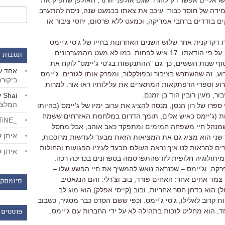
שראליים אפשר רק להגיד שגם אולפני וורנר, האולפן שהפיק את
מידה של חוסר כבוד: עיכב את צאתו בכמעט שנה, ניסה להתערב
ם בודדים ברחבי אמריקה, וכמעט ללא פרסום, יחסי ציבור או
ת דקדקנית אחר שלוש השנים האחרונות בחייו של ג'סי ג'יימס
(בראד פיט), ששדד בנקים ורכבות והרג, על פי הודאתו, 17 איש לפחות. כמו לא מעט מהמערבונים
תגובות 
וף שנות הששים, כך גם "ההתנקשות בג'סי ג'יימס" לוקח את
אחד
ע
ע, זה שהשתרש בציבור ובפולקלור, ומפרק אותו לגזרים. ג'יימס
ביקור
רוע וספרי הרפתקאות המתארים את עלילותיו ראו אור. למרות
ר, מעין רובין הוד בן זמנם.
Shai
ע
המלצו
פרו של רון הנסן, מנסה להציג את ערוב ימיו של ג'יימס (בהיותו
יאות (ג'יימס כאיש אלים, תומך הדרום במלחמת האזרחים ששמח
_LiBERTiNE_
, שמנהל חיי משפחה חמימים ומתפקד כאב אוהב, אבל מחסל
איתן
ע
צד שני הוא מציג גם את המציאות הזאת מבעד לעדשות מרוככות,
ים להראות לנו איך נראה העולם מבעד לעיניו הפגועות והחולות
איתן
ע
 מיתולוגיה חלופית לזו שהתפרסמה בספרונים בכריכה רכה.
תפרקה, וג'יימס – שכנראה נואש להמשיך את חיי הפשע שלו –
צמד אחים אחר: האחים פורד, בוב וצ'רלי. והם הנגאטיב
סינמסקו
ל) הוא בדחן חסר אחריות, ובוב (קייסי אפלק) הוא מוג לב
ת קרוב לאלילו, ג'סי ג'יימס. וכפי ששם הסרט כבר מסגיר, כשבוב
חד, הוא מחליט לזכות בתהילה לא על ידי החברות עם ג'יימס,
פוסטים 