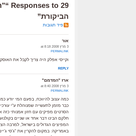
29 to
הביקורת”
פיד תגובות
אור
3 מרץ 2008 at 8:18
PERMALINK
וקייסי אפלק היה צריך לקבל את האוסקר
REPLY
ארז "המדמם"
3 מרץ 2008 at 8:40
PERMALINK
כמה עצוב להיווכח, בפעם המי יודע כמה
כבר מזמן לתעשייה שמנוהלת ע"י עורכי 
הסרטים מפיקים עם חזון אמנותי כזה או
חלקם הבינו דבר אחד או שניים בקולנוע.
המפיצים הגדולים בישראל, למרבה הצע
באמריקה: במקום להקרין את "ג'סי ג'יימ