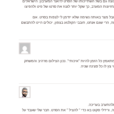
עוצה גם בשל השתייכותו של הסרט לז'אנר המערבון: הישראלים
זיונות המערב, כך שקל יותר לגנוז את סרטו של פיט ולהפיצו
בל מצר באותה נשימה שלא יזדמן לי לצפות בסרט. אם
 הרי שגם אנחנו, חובבי הקולנוע בצפון, יכולים היינו להתבשם
תאמץ כל הזמן להיות "איכותי". נכון הצילום מרהיב והמשחק
צץ לו כל סצינה שניה.
מלהתערב בעריכה.
, ורידלי סקוט בא כדי " להציל " את הסרט. חבר שלי שעבד על