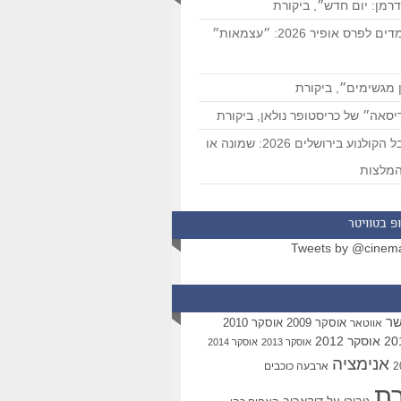
רמן: יום חדש״, ביקורת
המועמדים לפרס אופיר 2026: ״עצמאות״
 מגשימים״, ביקורת
סאה״ של כריסטופר נולאן, ביקורת
פסטיבל הקולנוע בירושלים 2026: שמונה או
מלצות
פ בטוויטר
Tweets by @cinem
שר
אוסקר 2009
אוסקר 2010
אווטאר
אוסקר 2012
אוסקר 2013
אוסקר 2014
אנימציה
ארבעה כוכבים
רת