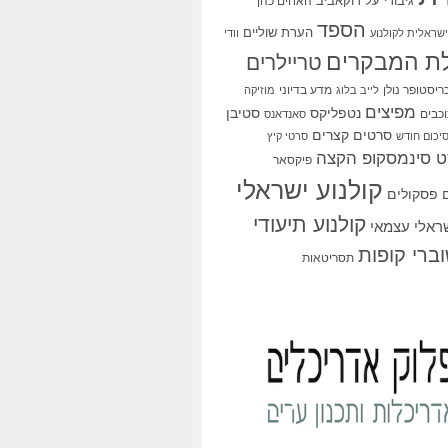
גיבורי על
דוקאביב
האחים כהן
הספד
הערת שוליים
שראלית לקולנוע
וודי
ת המבקרים
טריילרים
ריסטופר נולן
מדע בדיוני
לייב בלוג
מוזיקה
מפיצים
סטיבן
נטפליקס
כבים
סאנדאנס
סרטים קצרים
יכום חודש
סרטי קיץ
 סינמסקופ הקצה
פיקסאר
קולנוע ישראלי
פסקולים
קולנוע תיעודי
שראלי עצמאי
ברי קופות
תסריטאות