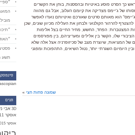
״ספייד
ראש כך הסרט פוסע באיטיות ובהססנות, בוחן את הקשרים
סותו של ג'יימס מצדיקה את קיומם העלוב, אבל גם מהווה
ג'יימס" הוא מאותם סרטים שאורכם ואיטיותם נועדו לאפשר
מוביל
הצטרף להרהור הקולנועי ולבחון את העלילה מכיוון שונים, שכן
״תיכון
ות המצטברות: הפחד, החשש, מחיר החיים בצל אלימות
הציבורי שלו, הקשר בין אלילים ומעריציהם, בין מפורסמים
״האודי
ים של המציאות, שיוצרת מצב של סכיזופרניה אצל אלה שלא
בין היומיום השגרתי יותר, נטול השיאים, התהפוכות ומפגני
תשע ה
סינמסקו
ascopian
שמונה פחות חצי
»
תגים
אבי נ
3D
אוסקר 2011
אוסקר 2015
ביקו