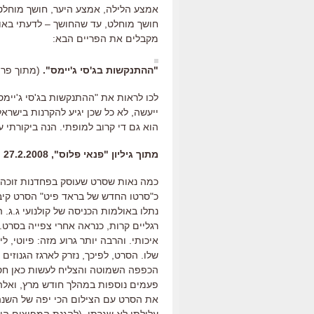
אמצע הלילה, אמצע היער, חושך מוחלט
חושך מוחלט, עד שהחושך – לדעתי באות
מקבלים את הפריים הבא:
"ההתנקשות בג'סי ג'יימס".
(מתוך פרו
לכו לראות את "ההתנקשות בג'סי ג'יימס"
ייעשה, לא כל שכן יגיע להקרנות בישרא
הוא גם די קרוב למופתי. הנה ביקורתי ע
מתוך גיליון "פנאי פלוס", 27.2.2008
כמה נאות שסרט שעוסק בפחדנות זוכה ל
כ"סרטו החדש של בראד פיט" הסרט קיב
נתלו באולמות הכניסה של קולנועי ג.ג.
רגליים קרות, כנראה אחרי צפייה בסרט.
איכותי. והרבה יותר גרוע מזה: פיוטי, לי
שלו. הסרט, לפיכך, נזרק לארגז הגנוזים
פעמים נוספות במהלך חודש מרץ, ואלה 
את הסרט עם הצילום הכי יפה של השנה,