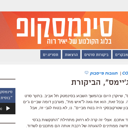
מבקרים
ביקורות סרטים
הרצאות
תסריט.ים
|
תגובות פייסבוק
יימס", הביקורת
", שיוקרן היום ובהמשך השבוע בסינמטק תל אביב. בתוןר סרט
״בוסית 
. ובכל זאת, הוא אח גאה ל"איש מת", מערבון דומה שביים ג'ים
נגן
ן שטרקובסקי היה בטח מביים". נו, לא בטוח לגבי זה, אבל
00
אודיו
ד אתכם. אצלי זה קרה לא רחוק מתחילת "התנקשות בג'סי
 החדשה ממתינים להגעתה של רכבת אותה הם מתכננים לשדוד.