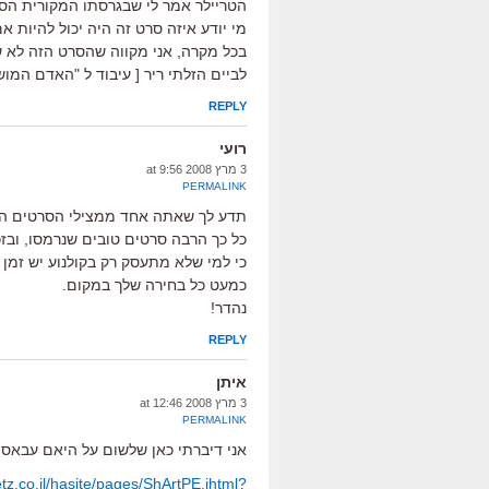
הטריילר אמר לי שבגרסתו המקורית הסרט
מי יודע איזה סרט זה היה יכול להיות 
בכל מקרה, אני מקווה שהסרט הזה לא ש
לביים הזלתי ריר [ עיבוד ל "האדם המו
REPLY
רועי
3 מרץ 2008 at 9:56
PERMALINK
תדע לך שאתה אחד ממצילי הסרטים הג
כל כך הרבה סרטים טובים שנרמסו, ובזכו
כי למי שלא מתעסק רק בקולנוע יש זמן
כמעט כל בחירה שלך במקום.
נהדר!
REPLY
איתן
3 מרץ 2008 at 12:46
PERMALINK
אני דיברתי כאן שלשום על היאם עבאס.
tz.co.il/hasite/pages/ShArtPE.jhtml?