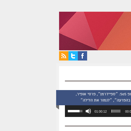
סינמסקופ 505: ״ספיידרמן״, פרסי אופיר,
בהפרעה״, ״לגמור את הלילה״
השתמש
01:00:12
00:
במקש
למעלה/למטה
כדי