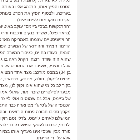
עלילתי לא שגרתי. (להגנת המפיצים הי
הסרט והפיץ אותו, התנהג אליו באותה 
בעריכה, ולבסוף הפיץ את הסרט בעותקי
הקרנות מוקדמות לעיתונאים).
"ההתנקשות בג'סי ג'יימס" עוקב באיטיו
הרוויזיוניסטיים שצמחו באמריקה מאז ס
הדימוי המיתי וההירואי של המערב הפרו
הונצח, בעודו בחיים, כגיבור המערב הפ
שהוא היה שודד ורוצח, הקהל ראה בו גיבו
אבל דומיניק, שעיבד את התסריט על פי ס
בן 34) במבט מורכב: מצד אחד המצ
מרצח לינקולן, חולה, מנותק, פרנואיד
בקור לב כל מי שהוא אינו זקוק לו), מ
מבעד לפילטרים שוברי אור, שאולי אמור
של ג'יימס, אבל גם שמנסים אולי לייצר
הכנופייה של ג'סי ג'יימס ואחיו כבר ה
מקבץ סביבו חבורה פחות הירואית. ובה 
המושלם לאחים ג'יימס. צ'רלי (סם רוקוו
ילדותי, שנכנס לעסקי הפשע רק כדי להיו
פורד מבין שג'סי אינו מעריך אותו במיו
אלא על ידי הריגתו.