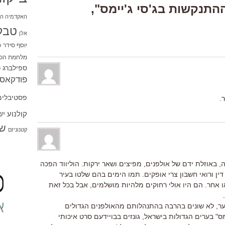
Responses  “"ההתנקשות בג'סי ג'יימס",
האקדמיה הי
טבל
אלן
יוסף סידר
כ
מלחמת הכו
ספילברג
ס
פודקאסט
פסטיבלים
.
קולנוע י
שו
קטנוניזם
, באוזלת ידם של אולפנים, מפיצים ושאר ירקות. הוליווד הפכה
דין ורואי חשבון צרי אופקים. תמו הימים בהם שלטו בעיר
 אחר. הם היו אולי רחוקים מלהיות מושלמים, אבל בכל זאת
ר, לא שונים בהרבה בהתנהלותם מהאולפנים הגדולים
ס" בערים הגדולות בישראל, גונזים בבויידעם סרט איכותי