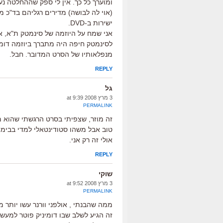
ומוערך כל כך. אין לי ספק שההחלטה נ
(אוי לה לבושה) מדירים רגליהם בד"כ מח
ישירות ב-DVD.
אני שמח על היוזמה של סינמטק ת"א, א
לסינמטק חיפה היה מתברך ביוזמה דומה,
מנפלאותיו של הסרט המדובר. חבל.
REPLY
גל
3 מרץ 2008 at 9:39
PERMALINK
זה מוזר, שצפיתי בסרט הרגשתי שהוא מ
טוב אבל משהו סטודינטאלי למדי בבימוי 
אולי זה רק אני.
REPLY
שוקי
3 מרץ 2008 at 9:52
PERMALINK
ממה שהבנתי , אולפני וורנר עשו יותר 
זה הגיע לשלב שבו דומיניק פוטר למעשה