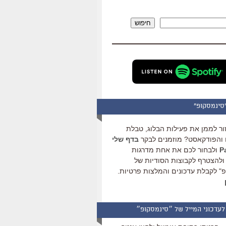
להגביר
או
חיפוש
להנמיך
עוצמת
שמע.
סינמסקופ"
ור לממן את פעילות הבלוג, טבלת
והפודקאסט? מוזמנים לבקר
בדף שלי
ולבחור לכם את אחת מדרגות
ולהצטרף לקבוצות הסודיות של
" לקבלת עדכונים והמלצות פרטיות.
לעדכוני המייל של ״סינמסקופ״