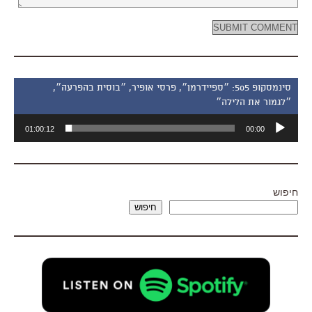
סינמסקופ 505: ״ספיידרמן״, פרסי אופיר, ״בוסית בהפרעה״,
״לגמור את הלילה״
נגן
01:00:12
00:00
אודיו
חיפוש
חיפוש