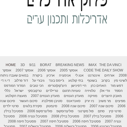
HOME
3D
9/11
BORAT
BREAKING NEWS
IMAX
THE DA VINCI
THE DAILY SHOW
CODE
אוסקר 2005
אוסקר 2006
אוסקר 2007
אוסקר
2008
אורחים
אינטרנט
אנג לי
אנימציה
ארכיון
ביקורת
במאים שעברו ניתוח
לשינוי מין
בקרוב
בשוטף
בתי קולנוע
ג'יימס בונד
גיבורי על
דוד פרלוב
די.וי.די
דפש מוד
האחים כהן
היי דפינישן
היצ'קוק/טריפו
הכי טובים
המדור המודפס
הספד
וודי אלן
טלוויזיה
טעויות תרגום
טריילרים
טרקובסקי
ישראל
כללי
מאבק היוצרים
מוזיקה
מועדון הגנוזים
מועדון הגנוזים 2007
מועצת הקולנוע
מפיצים
מר משיב
ניו יורק
סאנדאנס
סטיבן ספילברג
סיכום העשור
סיכום שנה
2006
סיכום שנה 2007
סיכום שנה 2008
סינמטק
סקירת בלוגים
סרטי ילדים
סרטי קיץ
סתם
פול מקרטני
פוליצרוסקופ
פוליצרסקופ 2006
פסטיבל ברלין
2006
פסטיבל ברלין 2007
פסטיבל ברלין 2008
פסטיבל ונציה 2006
פסטיבל
ונציה 2007
פסטיבל חיפה 2006
פסטיבל חיפה 2007
פסטיבל חיפה 2008
פסטיבל טורונטו 2006
פסטיבל ירושלים 2006
פסטיבל ירושלים 2007
פסטיבל