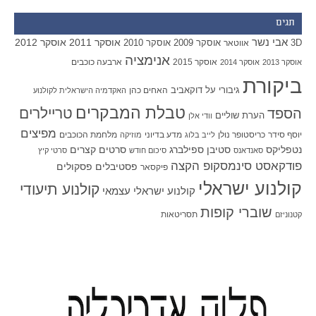
תגים
אבי נשר
אוסקר 2011
אוסקר 2012
אוסקר 2009
אוסקר 2010
3D
אווטאר
אנימציה
אוסקר 2015
ארבעה כוכבים
אוסקר 2013
אוסקר 2014
ביקורת
גיבורי על
דוקאביב
האחים כהן
האקדמיה הישראלית לקולנוע
טבלת המבקרים
טריילרים
הספד
הערת שוליים
וודי אלן
מפיצים
יוסף סידר
כריסטופר נולן
מדע בדיוני
מלחמת הכוכבים
לייב בלוג
מוזיקה
סטיבן ספילברג
סרטים קצרים
נטפליקס
סאנדאנס
סיכום חודש
סרטי קיץ
פודקאסט סינמסקופ הקצה
פסטיבלים
פסקולים
פיקסאר
קולנוע ישראלי
קולנוע תיעודי
קולנוע ישראלי עצמאי
שוברי קופות
תסריטאות
קטנוניזם