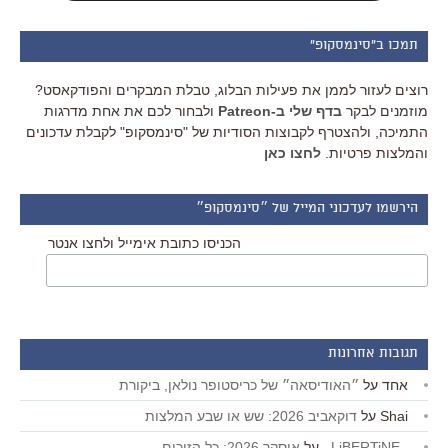
תמכו ב"סינמסקופ"
רוצים לעזור לממן את פעילות הבלוג, טבלת המבקרים והפודקאסט?
מוזמנים לבקר
בדף שלי ב-Patreon
ולבחור לכם את אחת מדרגות
התמיכה, ולהצטרף לקבוצות הסודיות של "סינמסקופ" לקבלת עדכונים
והמלצות פרטיות.
לחצו כאן
הירשמו לעדכוני המייל של ״סינמסקופ״
הכניסו כתובת אימייל ולחצו אנטר
תגובות אחרונות
אחד
על
״האודיסאה״ של כריסטופר נולאן, ביקורת
Shai
על
דוקאביב 2026: שש או שבע המלצות
_LiBERTiNE_
על
אוסקר 2026: כל הזוכים