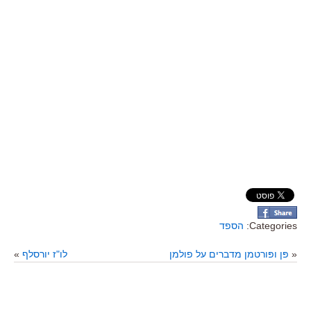
Categories:
הספד
«
פּן ופּורטמן מדברים על פולמן
לו"ז יורסלף
»