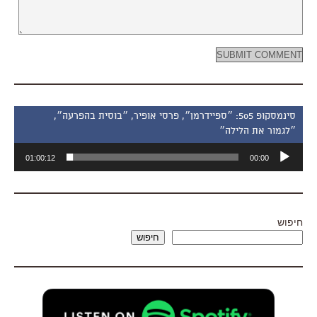
סינמסקופ 505: ״ספיידרמן״, פרסי אופיר, ״בוסית בהפרעה״,
״לגמור את הלילה״
נגן
01:00:12
00:00
אודיו
חיפוש
חיפוש