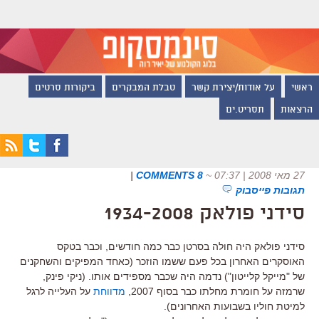
ראשי
על אודות/יצירת קשר
טבלת המבקרים
ביקורות סרטים
הרצאות
תסריט.ים
27 מאי 2008 | 07:37
~
8 COMMENTS
|
תגובות פייסבוק
סידני פולאק 1934-2008
סידני פולאק היה חולה בסרטן כבר כמה חודשים, וכבר בטקס
האוסקרים האחרון בכל פעם ששמו הוזכר (כאחד המפיקים והשחקנים
של "מייקל קלייטון") נדמה היה שכבר מספידים אותו. (ניקי פינק,
שרמזה על חומרת מחלתו כבר בסוף 2007,
מדווחת
על העלייה לרגל
למיטת חוליו בשבועות האחרונים).