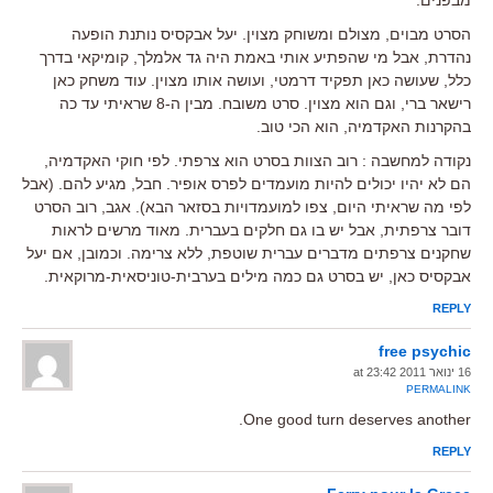
הסרט מבוים, מצולם ומשוחק מצוין. יעל אבקסיס נותנת הופעה
נהדרת, אבל מי שהפתיע אותי באמת היה גד אלמלך, קומיקאי בדרך
כלל, שעושה כאן תפקיד דרמטי, ועושה אותו מצוין. עוד משחק כאן
רישאר ברי, וגם הוא מצוין. סרט משובח. מבין ה-8 שראיתי עד כה
בהקרנות האקדמיה, הוא הכי טוב.
נקודה למחשבה : רוב הצוות בסרט הוא צרפתי. לפי חוקי האקדמיה,
הם לא יהיו יכולים להיות מועמדים לפרס אופיר. חבל, מגיע להם. (אבל
לפי מה שראיתי היום, צפו למועמדויות בסזאר הבא). אגב, רוב הסרט
דובר צרפתית, אבל יש בו גם חלקים בעברית. מאוד מרשים לראות
שחקנים צרפתים מדברים עברית שוטפת, ללא צרימה. וכמובן, אם יעל
אבקסיס כאן, יש בסרט גם כמה מילים בערבית-טוניסאית-מרוקאית.
REPLY
free psychic
16 ינואר 2011 at 23:42
PERMALINK
One good turn deserves another.
REPLY