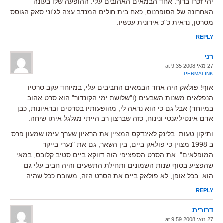
יהי זכרו ברוך. אחד הבמאים האהובים עלי. ההופעה שלו בעונה
האחרונה של הסופרנוס, כאח בית חולים המנדב עצה לג'וני סאק הגוסס
מסרטן, נראית כ"כ אירונית עכשיו.
REPLY
רני
27 מאי 2008 at 9:35
PERMALINK
אוף! פולאק היה אחד הבמאים החביבים עלי, במיוחד עקב סרטיו
הנפלאים משנות השבעים (ו"שלושת ימי הקונדור" הוא סרט אהוב
במיוחד) אבל גם כי הוא נראה לי, מהופעותיו בסרטים ובראיונות, כבן
אדם אינטיליגנטי ונינוח, כזה שברצון רב הייתי מגלגל איתו שיחה.
ותיקון טעות: בלינק לאינדקס המציין את הראיון שערך עימו שמעון פרס
ב 1998 מצוין כי פולאק ביים, בין השאר, גם את "נערי בייקר
המופלאים". את הסרט הספציפי הזה דווקא ביים סטיב קלובס, במאי
שהפציע בסוף שנות השמונים ותחילת התשעים והיה חביב עלי גם
הוא. בכל אופן, לא פולאק ביים את הסרט הזה, משובח ככל שהיה.
REPLY
דרורית
27 מאי 2008 at 9:59