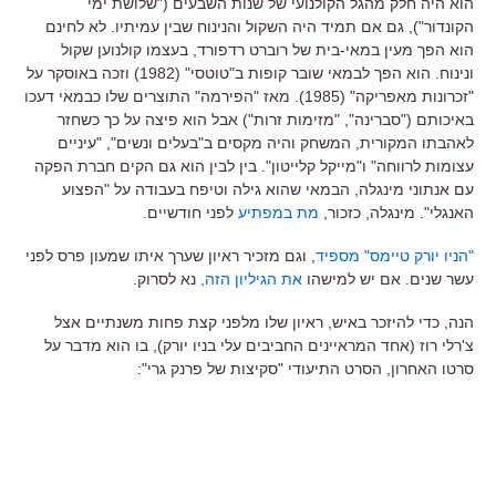
הוא היה חלק מהגל הקולנועי של שנות השבעים ("שלושת ימי
הקונדור"), גם אם תמיד היה השקול והנינוח שבין עמיתיו. לא לחינם
הוא הפך מעין במאי-בית של רוברט רדפורד, בעצמו קולנוען שקול
ונינוח. הוא הפך לבמאי שובר קופות ב"טוטסי" (1982) וזכה באוסקר על
"זכרונות מאפריקה" (1985). מאז "הפירמה" התוצרים שלו כבמאי דעכו
באיכותם ("סברינה", "מזימות זרות") אבל הוא פיצה על כך כשחזר
לאהבתו המקורית, המשחק והיה מקסים ב"בעלים ונשים", "עיניים
עצומות לרווחה" ו"מייקל קלייטון". בין לבין הוא גם הקים חברת הפקה
עם אנתוני מינגלה, הבמאי שהוא גילה וטיפח בעבודה על "הפצוע
האנגלי". מינגלה, כזכור,
מת במפתיע
לפני חודשיים.
"הניו יורק טיימס" מספיד
, וגם מזכיר ראיון שערך איתו שמעון פרס לפני
עשר שנים. אם יש למישהו
את הגיליון הזה,
נא לסרוק.
הנה, כדי להיזכר באיש, ראיון שלו מלפני קצת פחות משנתיים אצל
צ'רלי רוז (אחד המראיינים החביבים עלי בניו יורק), בו הוא מדבר על
סרטו האחרון, הסרט התיעודי "סקיצות של פרנק גרי":