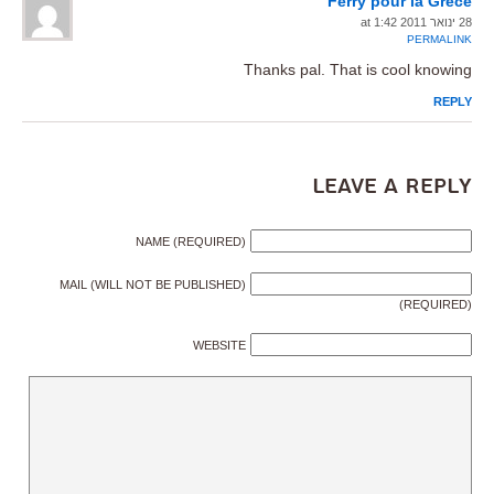
Ferry pour la Grece
28 ינואר 2011 at 1:42
PERMALINK
Thanks pal. That is cool knowing
REPLY
Leave a Reply
NAME (REQUIRED)
MAIL (WILL NOT BE PUBLISHED)
(REQUIRED)
WEBSITE