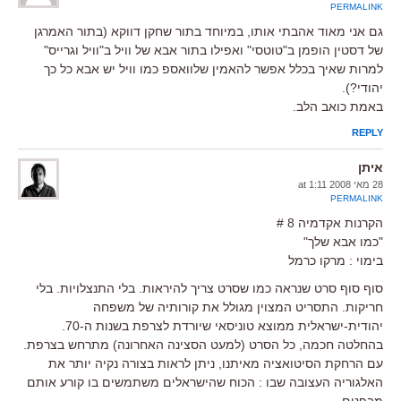
PERMALINK
גם אני מאוד אהבתי אותו, במיוחד בתור שחקן דווקא (בתור האמרגן
של דסטין הופמן ב"טוטסי" ואפילו בתור אבא של וויל ב"וויל וגרייס"
למרות שאיך בכלל אפשר להאמין שלוואספ כמו וויל יש אבא כל כך
יהודי?).
באמת כואב הלב.
REPLY
איתן
28 מאי 2008 at 1:11
PERMALINK
הקרנות אקדמיה 8 #
"כמו אבא שלך"
בימוי : מרקו כרמל
סוף סוף סרט שנראה כמו שסרט צריך להיראות. בלי התנצלויות. בלי
חריקות. התסריט המצוין מגולל את קורותיה של משפחה
יהודית-ישראלית ממוצא טוניסאי שיורדת לצרפת בשנות ה-70.
בהחלטה חכמה, כל הסרט (למעט הסצינה האחרונה) מתרחש בצרפת.
עם הרחקת הסיטואציה מאיתנו, ניתן לראות בצורה נקיה יותר את
האלגוריה העצובה שבו : הכוח שהישראלים משתמשים בו קורע אותם
מבפנים.