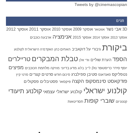
Tweets by @cinemascopian
תגים
אבי נשר
אוסקר 2011
אוסקר 2012
אוסקר 2009
אוסקר 2010
3D
אווטאר
אנימציה
אוסקר 2015
ארבעה כוכבים
אוסקר 2013
אוסקר 2014
ביקורת
גיבורי על
דוקאביב
האחים כהן
האקדמיה הישראלית לקולנוע
טבלת המבקרים
טריילרים
הספד
הערת שוליים
וודי אלן
מפיצים
יוסף סידר
כריסטופר נולן
מדע בדיוני
מלחמת הכוכבים
לייב בלוג
מוזיקה
סטיבן ספילברג
סרטים קצרים
נטפליקס
סאנדאנס
סיכום חודש
סרטי קיץ
פודקאסט סינמסקופ הקצה
פסטיבלים
פסקולים
פיקסאר
קולנוע ישראלי
קולנוע תיעודי
קולנוע ישראלי עצמאי
שוברי קופות
תסריטאות
קטנוניזם