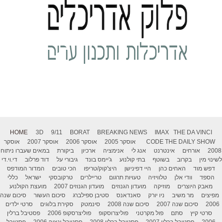
HOME
3D
9/11
BORAT
BREAKING NEWS
IMAX
THE DA VINCI
THE DAILY SHOW
CODE
אוסקר 2005
אוסקר 2006
אוסקר 2007
אוסקר
2008
אורחים
אינטרנט
אנג לי
אנימציה
ארכיון
ביקורת
במאים שעברו ניתוח
לשינוי מין
בקרוב
בשוטף
בתי קולנוע
ג'יימס בונד
גיבורי על
דוד פרלוב
די.וי.די
דפש מוד
האחים כהן
היי דפינישן
היצ'קוק/טריפו
הכי טובים
המדור המודפס
הספד
וודי אלן
טלוויזיה
טעויות תרגום
טריילרים
טרקובסקי
ישראל
כללי
מאבק היוצרים
מוזיקה
מועדון הגנוזים
מועדון הגנוזים 2007
מועצת הקולנוע
מפיצים
מר משיב
ניו יורק
סאנדאנס
סטיבן ספילברג
סיכום העשור
סיכום שנה
2006
סיכום שנה 2007
סיכום שנה 2008
סינמטק
סקירת בלוגים
סרטי ילדים
סרטי קיץ
סתם
פול מקרטני
פוליצרוסקופ
פוליצרסקופ 2006
פסטיבל ברלין