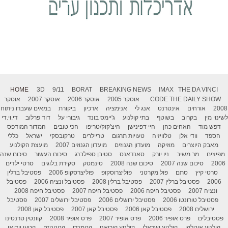
HOME
3D
9/11
BORAT
BREAKING NEWS
IMAX
THE DA VINCI
THE DAILY SHOW
CODE
אוסקר 2005
אוסקר 2006
אוסקר 2007
אוסקר
2008
אורחים
אינטרנט
אנג לי
אנימציה
ארכיון
ביקורת
במאים שעברו ניתוח
לשינוי מין
בקרוב
בשוטף
בתי קולנוע
ג'יימס בונד
גיבורי על
דוד פרלוב
די.וי.די
דפש מוד
האחים כהן
היי דפינישן
היצ'קוק/טריפו
הכי טובים
המדור המודפס
הספד
וודי אלן
טלוויזיה
טעויות תרגום
טריילרים
טרקובסקי
ישראל
כללי
מאבק היוצרים
מוזיקה
מועדון הגנוזים
מועדון הגנוזים 2007
מועצת הקולנוע
מפיצים
מר משיב
ניו יורק
סאנדאנס
סטיבן ספילברג
סיכום העשור
סיכום שנה
2006
סיכום שנה 2007
סיכום שנה 2008
סינמטק
סקירת בלוגים
סרטי ילדים
סרטי קיץ
סתם
פול מקרטני
פוליצרוסקופ
פוליצרסקופ 2006
פסטיבל ברלין
2006
פסטיבל ברלין 2007
פסטיבל ברלין 2008
פסטיבל ונציה 2006
פסטיבל
ונציה 2007
פסטיבל חיפה 2006
פסטיבל חיפה 2007
פסטיבל חיפה 2008
פסטיבל טורונטו 2006
פסטיבל ירושלים 2006
פסטיבל ירושלים 2007
פסטיבל
ירושלים 2008
פסטיבל קאן 2006
פסטיבל קאן 2007
פסטיבל קאן 2008
פסטיבלים
פרס אופיר 2006
פרס אופיר 2007
פרס אופיר 2008
קוונטין טרנטינו
קולנוע איטלקי
קולנוע ישראלי
קולנוע קוריאני
קטמנדו
קטנוניזם
קטעי וידיאו