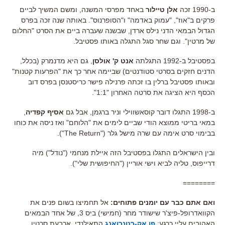
ב-1990 זכה
אלן טיילור
באחד מפרסי המשנה, ומשם המשיך לביים
פרקים ב"אוז", "עמוק באדמה" ו"הסופרנוס". באותה שנה זכה בפרס
הגדול הבמאי הדני נילס ארדן, שבשנה שעברה ביים את הסרט "החלום
של מרטין". וגם שחר סגל התגלה באותו פסטיבל.
בפסטיבל ב-1992 התגלתה
אנט ק' אולסן
, גם היא מדנמרק (בכלל,
הדנים חזקים בסרטי סטודנטים) שביימה אחר כך את "הפרעות קטנות"
ובאותו פסטיבל ברלין בו זכתה פרנילה פישר כריסטנסן בפרס דוב
הכסף היא הציגה את סרטה האחרון "1:1".
ב-1998 התגלו דובר קוסאשווילי וניר ברגמן, אבל גם
אסיף קפדיה
,
במאי בריטי ממוצא הודי שביים לימים את "הלוחם" ואז ניסה את כוחו
בבימוי סרט אימה עם שרה מישל גלר ("The Return").
ובין הישראלים התגלו בפסטיבל הזה איילת מנחמי ("נודל") מיה
דרייפוס, טליה לביא וישי אוריין ("החיפושית שלי").
========
ואם אתם כבר עם יומנים פתוחים:
אל תחמיצו בשום פנים את
הקוואדרופל-פיצ'ר שישודר מחר (חמישי) ביס 3, של אחד הבמאים
האהובים עליי כרגע:
פן אק-רטנרואנג
התאילנדי. ארבעת סרטיו