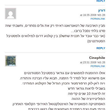
REPLY
דורון
28 מאי 2008 at 16:35
PERMALINK
מבין הארבעה של רטאנרואנג ראיתי רק את גלים נסתרים, וחשבתי שזה
סרט בלתי נסבל ברובו…
(אני כבר עובד על תכנית שתשלב בין קולנוע דרום למילואים ולפסטיבל
הסטודנטים)
REPLY
Cinephile
28 מאי 2008 at 23:31
PERMALINK
אזלו ההזמנות למפגשים עם גודאר בפסטיבל הסטודנטים
אם מישהוא יכול לסדר לי הזמנה, תבוא עליו הברכה והתודה.
ויוה ז'אן-לוק הרפורמטור והכהן הגדול של הקולנוע המודרני.
בשבילי לראות גודאר חדש
זה לראות 10 שנים קדימה
הפוליטיזיציה של ההווה
האסתטיקה הפואטית של האינטלקטואל האירופי הקלאסי האחרון.
הייתי פעם נוכח במסיבת העתונאים שלו בקאן בבכורת