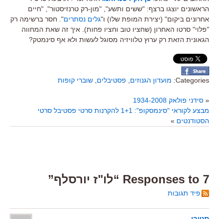
הראשונים יוצגו ברצף: "ששים ותשע", "מון-רק טרנזיסטור", "חיים
אחרונים ביקום" (יצירת המופת שלו) ו"
גלים נסתרים
". חסר ברשימה רק
"פלוי" סרטו האחרון (שחציו טוב וחציו פחות). איך זה שאת המחווה
הגאונית הזאת רק ערוץ טלוויזיה מסוגל לעשות ולא אף סינמטק?
Categories:
מועדון הגנוזים
,
פסטיבלים
,
שוברי קופות
«
סידני פולאק 1934-2008
מבצע לקוראי "סינמסקופ": 1+1 להקרנות סרטי פסטיבל סרטי
הסטודנטים
»
7 Responses to “לו"ז יורסלף”
פיד תגובות
סטיבי