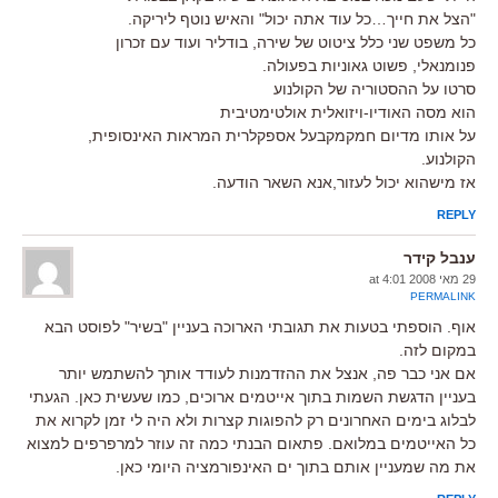
"הצל את חייך…כל עוד אתה יכול" והאיש נוטף ליריקה.
כל משפט שני כלל ציטוט של שירה, בודליר ועוד עם זכרון
פנומנאלי, פשוט גאוניות בפעולה.
סרטו על ההסטוריה של הקולנוע
הוא מסה האודיו-ויזואלית אולטימטיבית
על אותו מדיום חמקמקבעל אספקלרית המראות האינסופית,
הקולנוע.
אז מישהוא יכול לעזור,אנא השאר הודעה.
REPLY
ענבל קידר
29 מאי 2008 at 4:01
PERMALINK
אוף. הוספתי בטעות את תגובתי הארוכה בעניין "בשיר" לפוסט הבא
במקום לזה.
אם אני כבר פה, אנצל את ההזדמנות לעודד אותך להשתמש יותר
בעניין הדגשת השמות בתוך אייטמים ארוכים, כמו שעשית כאן. הגעתי
לבלוג בימים האחרונים רק להפוגות קצרות ולא היה לי זמן לקרוא את
כל האייטמים במלואם. פתאום הבנתי כמה זה עוזר למרפרפים למצוא
את מה שמעניין אותם בתוך ים האינפורמציה היומי כאן.