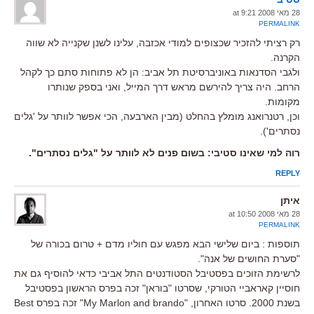
28 מאי 2008 at 9:21
PERMALINK
רק רציתי להזכיר שכצופים למודי אכזבה, עלינו לשנן שקנייה לא שווה
הקרנה.
ולגבי הסדנאות באוניברסיטת תל אביב: הן לא פתוחות סתם כך לקהל
הרחב. היה צריך להירשם מראש דרך המייל, ואני בספק שנותרו
מקומות.
וכן, רטנרואנג מומלץ בהחלט (מבין הארבעה, הכי אפשר לוותר על 'גלים
נסתרים').
רוה למי שאינו סטיבי: בשום פנים לא לוותר על "גלים נסתרים".
REPLY
איתן
28 מאי 2008 at 10:50
PERMALINK
תוספות : ביום שלישי הבא מפגש עם חוליו מדם + טרום בכורה של
"סערת החושים של אנה".
לרשימת הזוכים בפסטיבל הסטודנטים התל אביבי כדאי להוסיף גם את
חוסיין קאראביי הטורקי, שסרטו "בוראן" זכה בפרס הראשון בפסטיבל
בשנת 2000. סרטו האחרון, "My Marlon and brando" זכה בפרס Best