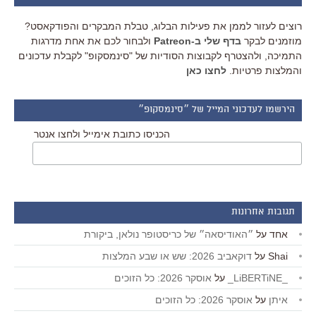
רוצים לעזור לממן את פעילות הבלוג, טבלת המבקרים והפודקאסט?
מוזמנים לבקר
בדף שלי ב-Patreon
ולבחור לכם את אחת מדרגות
התמיכה, ולהצטרף לקבוצות הסודיות של "סינמסקופ" לקבלת עדכונים
והמלצות פרטיות.
לחצו כאן
הירשמו לעדכוני המייל של ״סינמסקופ״
הכניסו כתובת אימייל ולחצו אנטר
תגובות אחרונות
אחד
על
״האודיסאה״ של כריסטופר נולאן, ביקורת
Shai
על
דוקאביב 2026: שש או שבע המלצות
_LiBERTiNE_
על
אוסקר 2026: כל הזוכים
איתן
על
אוסקר 2026: כל הזוכים