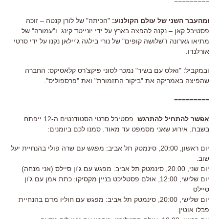
ומהעבר השני של עולם הקולנוע:
"הכיתה" של לורן קנטה – זוכה
פסטיבל קאן – נקנה להפצה בארץ על ידי יונייטד קינג. ו"עמורה" של
מתיאו גארונה ו"שלושה קופים" של נורי בילגה ג'יילאן נקנו על ידי סרטי
אורלנדו.
ובמקביל: "ואלס עם בשיר" נמכר לסוני פיקצ'רס קלאסיקס: החברה
שהפיצה באמריקה את "ביקור התזמורת" ואת "פרספוליס".
=========
אפשר להתחיל להתרגש
: פסטיבל סרטי הסטודנטים ה-12 ייפתח
בשבת. אירוע שאני מסמפט עד מאוד. סמנו לכם ביומנים:
יום ראשון, 20:00, סינמטק תל אביב: מפגש עם שרה פולי בהנחיית יעל
שוב.
יום שני, 20:00, סינמטק תל אביב: מפגש עם ג'ון סיילס (אני מנחה)
יום שלישי, 12:00, אולם פסטליכט בניין מקסיקו: כתת אמן עם ג'ון
סיילס
יום שלישי, 20:00, סינמטק תל אביב: מפגש עם חוליו מדם בהנחיית
פבלו אוטין.