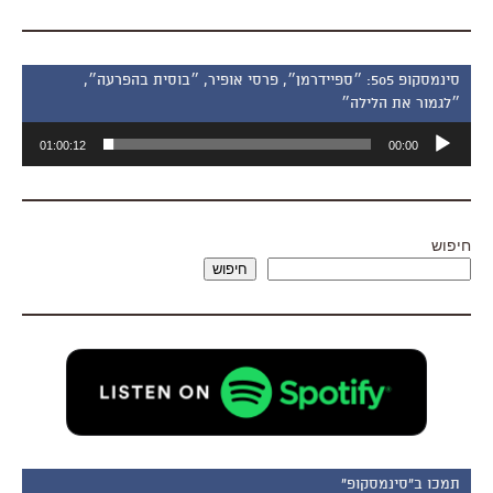
סינמסקופ 505: ״ספיידרמן״, פרסי אופיר, ״בוסית בהפרעה״,
״לגמור את הלילה״
נגן
01:00:12
00:00
אודיו
חיפוש
חיפוש
תמכו ב"סינמסקופ"