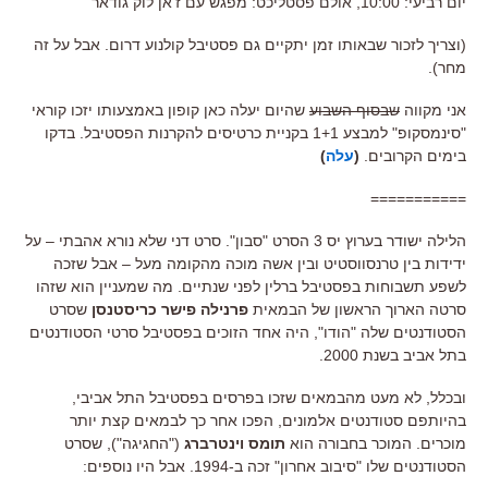
יום רביעי: 10:00, אולם פסטליכט: מפגש עם ז'אן לוק גודאר
(וצריך לזכור שבאותו זמן יתקיים גם פסטיבל קולנוע דרום. אבל על זה
מחר).
אני מקווה
שבסוף השבוע
שהיום יעלה כאן קופון באמצעותו יזכו קוראי
"סינמסקופ" למבצע 1+1 בקניית כרטיסים להקרנות הפסטיבל. בדקו
בימים הקרובים.
(
עלה
)
===========
הלילה ישודר בערוץ יס 3 הסרט "סבון". סרט דני שלא נורא אהבתי – על
ידידות בין טרנסווסטיט ובין אשה מוכה מהקומה מעל – אבל שזכה
לשפע תשבוחות בפסטיבל ברלין לפני שנתיים. מה שמעניין הוא שזהו
סרטה הארוך הראשון של הבמאית
פרנילה פישר כריסטנסן
שסרט
הסטודנטים שלה "הודו", היה אחד הזוכים בפסטיבל סרטי הסטודנטים
בתל אביב בשנת 2000.
ובכלל, לא מעט מהבמאים שזכו בפרסים בפסטיבל התל אביבי,
בהיותפם סטודנטים אלמונים, הפכו אחר כך לבמאים קצת יותר
מוכרים. המוכר בחבורה הוא
תומס וינטרברג
("החגיגה"), שסרט
הסטודנטים שלו "סיבוב אחרון" זכה ב-1994. אבל היו נוספים: