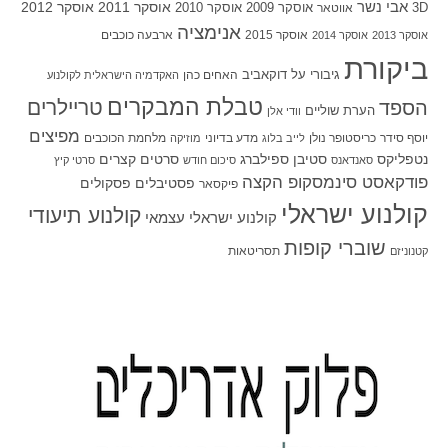
אבי נשר
אוסקר 2011
אוסקר 2012
אוסקר 2009
אוסקר 2010
3D
אווטאר
אנימציה
אוסקר 2015
ארבעה כוכבים
אוסקר 2013
אוסקר 2014
ביקורת
גיבורי על
דוקאביב
האחים כהן
האקדמיה הישראלית לקולנוע
טבלת המבקרים
טריילרים
הספד
הערת שוליים
וודי אלן
מפיצים
יוסף סידר
כריסטופר נולן
מדע בדיוני
מלחמת הכוכבים
לייב בלוג
מוזיקה
סטיבן ספילברג
סרטים קצרים
נטפליקס
סאנדאנס
סיכום חודש
סרטי קיץ
פודקאסט סינמסקופ הקצה
פסטיבלים
פסקולים
פיקסאר
קולנוע ישראלי
קולנוע תיעודי
קולנוע ישראלי עצמאי
שוברי קופות
תסריטאות
קטנוניזם