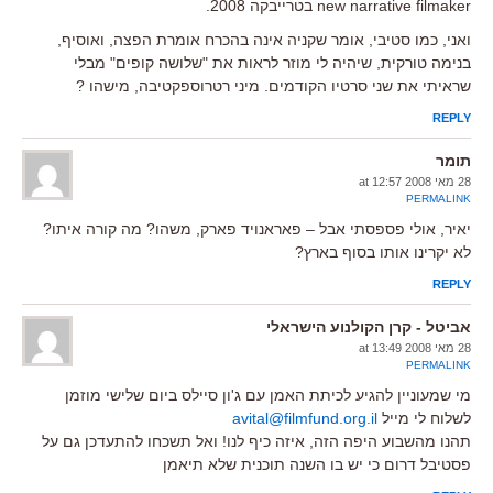
new narrative filmaker בטרייבקה 2008.
ואני, כמו סטיבי, אומר שקניה אינה בהכרח אומרת הפצה, ואוסיף,
בנימה טורקית, שיהיה לי מוזר לראות את "שלושה קופים" מבלי
שראיתי את שני סרטיו הקודמים. מיני רטרוספקטיבה, מישהו ?
REPLY
תומר
28 מאי 2008 at 12:57
PERMALINK
יאיר, אולי פספסתי אבל – פאראנויד פארק, משהו? מה קורה איתו?
לא יקרינו אותו בסוף בארץ?
REPLY
אביטל - קרן הקולנוע הישראלי
28 מאי 2008 at 13:49
PERMALINK
מי שמעוניין להגיע לכיתת האמן עם ג'ון סיילס ביום שלישי מוזמן
לשלוח לי מייל
avital@filmfund.org.il
תהנו מהשבוע היפה הזה, איזה כיף לנו! ואל תשכחו להתעדכן גם על
פסטיבל דרום כי יש בו השנה תוכנית שלא תיאמן