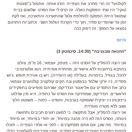
לקולנוע? זה הרי מחרב את הצפייה. הורג אותה. אתמול ב"סונטת
טוקיו" היו שתי הפסקות כאלה. זה הרס לי את הסרט. שלשום בבית
שמואל היתה הפסקה להחלפת גלגל שהתארכה והתארכה, ואז לקח
זמן עד שהפריים סודר, תוך כדי הקרנת הגלגל השני, וכתוביות התרגום
נמצאו על המסך. זה דפוק ככה.
והיום:
"ההנאה שבגניבה" (14:30, סינמטק 3)
אני רוצה להמליץ על הסרט הזה – פצפון, עצמאי, 16 מ"מ, צולם
בהחבא ברחובות ללא אישורים, מחתרת אמיתית. הוא אלטרנטיבי
להכל, בגודל, בדמויות, בעלילה (או היעדרה), ויש בו אווירת חופש. ג'וש
ספדיה, ניו יורקי שלמד בבוסטון ובה הקים קולקטיב קולנוענים עצמאי,
כתב את התסריט עם אליאונור הנדריקס, ושניהם מופיעים בתפקידים
הראשיים. הנדריקס, שמחזיקה את הסרט על כתפיה, היא מין שרלוט
גיינזבורג ניו יורקית שעסוקה בגניבות, והסרט – כמוה – משוטט הלוך
ושוב ללא מטרה מוגדרת.
אני רוצה להמליץ, אבל מתקשה. כי למעט רגעים חביבים ותחושה
נינוחה, הסרט הזה לא היה מהנה במיוחד, או יחודי במיוחד, או מיוחד
במיוחד. מה שכן, אם אתם מסתקרנים – לפני או אחרי הצפייה – תוכלו
לצפות בסרטים הקצרים שהפיק ספדיה, אחיו וחבריהם לקולקטיב הדלי