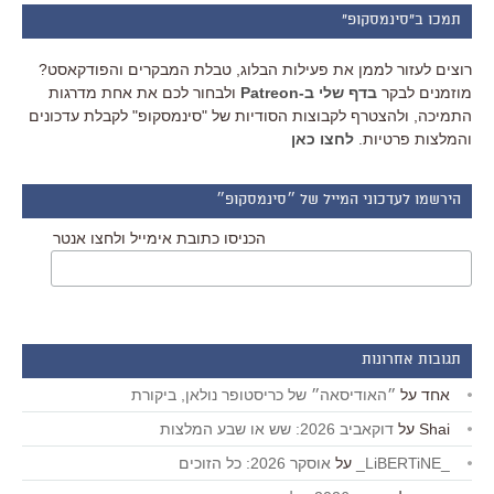
תמכו ב"סינמסקופ"
רוצים לעזור לממן את פעילות הבלוג, טבלת המבקרים והפודקאסט?
מוזמנים לבקר
בדף שלי ב-Patreon
ולבחור לכם את אחת מדרגות
התמיכה, ולהצטרף לקבוצות הסודיות של "סינמסקופ" לקבלת עדכונים
והמלצות פרטיות.
לחצו כאן
הירשמו לעדכוני המייל של ״סינמסקופ״
הכניסו כתובת אימייל ולחצו אנטר
תגובות אחרונות
אחד
על
״האודיסאה״ של כריסטופר נולאן, ביקורת
Shai
על
דוקאביב 2026: שש או שבע המלצות
_LiBERTiNE_
על
אוסקר 2026: כל הזוכים