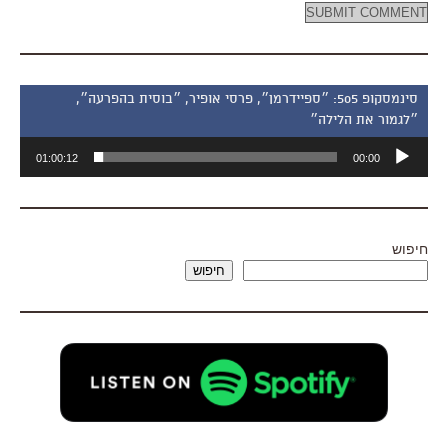
סינמסקופ 505: ״ספיידרמן״, פרסי אופיר, ״בוסית בהפרעה״,
״לגמור את הלילה״
נגן
01:00:12
00:00
אודיו
חיפוש
חיפוש