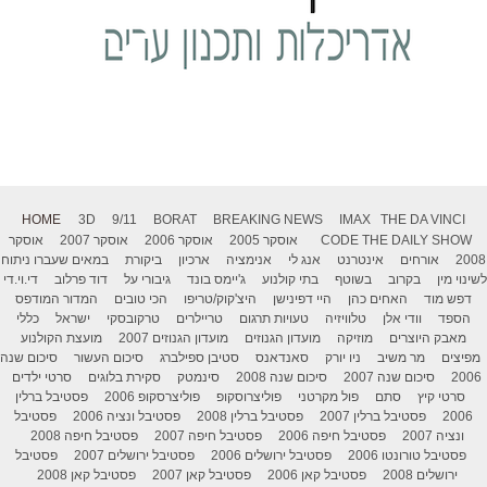
HOME
3D
9/11
BORAT
BREAKING NEWS
IMAX
THE DA VINCI
THE DAILY SHOW
CODE
אוסקר 2005
אוסקר 2006
אוסקר 2007
אוסקר
2008
אורחים
אינטרנט
אנג לי
אנימציה
ארכיון
ביקורת
במאים שעברו ניתוח
לשינוי מין
בקרוב
בשוטף
בתי קולנוע
ג'יימס בונד
גיבורי על
דוד פרלוב
די.וי.די
דפש מוד
האחים כהן
היי דפינישן
היצ'קוק/טריפו
הכי טובים
המדור המודפס
הספד
וודי אלן
טלוויזיה
טעויות תרגום
טריילרים
טרקובסקי
ישראל
כללי
מאבק היוצרים
מוזיקה
מועדון הגנוזים
מועדון הגנוזים 2007
מועצת הקולנוע
מפיצים
מר משיב
ניו יורק
סאנדאנס
סטיבן ספילברג
סיכום העשור
סיכום שנה
2006
סיכום שנה 2007
סיכום שנה 2008
סינמטק
סקירת בלוגים
סרטי ילדים
סרטי קיץ
סתם
פול מקרטני
פוליצרוסקופ
פוליצרסקופ 2006
פסטיבל ברלין
2006
פסטיבל ברלין 2007
פסטיבל ברלין 2008
פסטיבל ונציה 2006
פסטיבל
ונציה 2007
פסטיבל חיפה 2006
פסטיבל חיפה 2007
פסטיבל חיפה 2008
פסטיבל טורונטו 2006
פסטיבל ירושלים 2006
פסטיבל ירושלים 2007
פסטיבל
ירושלים 2008
פסטיבל קאן 2006
פסטיבל קאן 2007
פסטיבל קאן 2008