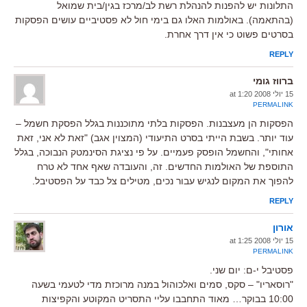
התלונות יש להפנות להנהלת רשת לב/מרכז בגין/בית שמואל
(בהתאמה). באולמות האלו גם בימי חול לא פסטיביים עושים הפסקות
בסרטים פשוט כי אין דרך אחרת.
REPLY
ברווז גומי
15 יולי 2008 at 1:20
PERMALINK
הפסקות הן מעצבנות. הפסקות בלתי מתוכננות בגלל הפסקת חשמל –
עוד יותר. בשבת הייתי בסרט התיעודי (המצוין אגב) "זאת לא אני, זאת
אחותי", והחשמל הופסק פעמיים. על פי נציגת הסינמטק הנבוכה, בגלל
התוספת של האולמות החדשים. זה, והעובדה שאף אחד לא טרח
להפוך את המקום לנגיש עבור נכים, מטילים צל כבד על הפסטיבל.
REPLY
אורון
15 יולי 2008 at 1:25
PERMALINK
פסטיבל י-ם: יום שני.
"רוסאריו" – סקס, סמים ואלכוהול במנה מרוכזת מדי לטעמי בשעה
10:00 בבוקר… מאוד התחבבו עליי התסריט המקוטע והקפיצות