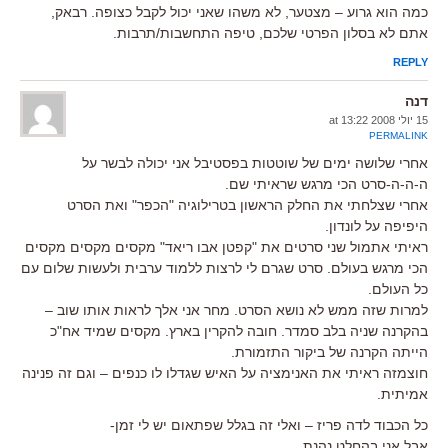
כמה הוא גרוע – מצטער, לא משהו שאני יכול לקבל כצופה. רבאק,
אתם לא בסלון הפרטי שלכם, טיפה התחשבות/תרבות.
REPLY
דנה
15 יולי 2008 at 13:22
PERMALINK
אחרי שלושה ימים של שוטטות בפסטיבל אני יכולה לבשר על
ה-ה-ה-סרט הכי מרגש שראיתי שם.
אחרי שצלחתי את החלק הראשון בטרילוגיה "הכפר" ואת הסרט
היפיפה על לונדון.
ראיתי אתמול שני סרטים את "קפטן אבו ריאד" מקסים מקסים מקסים
הכי מרגש בעולם. סרט שגרם לי לרצות ללמוד ערבית ולעשות שלום עם
כל העולם.
למרות שזה ממש לא נושא הסרט. מחר אני אלך לראות אותו שוב –
בהקרנה שניה בלב סמדר. חובה להקרין בארץ. מקסים שמיד אח"כ
הייתה הקרנה של ביקור התזמורת.
חוצמזה ראיתי את האנימציה על האיש שגדלו לו כנפים – וגם זה פנינה
אמיתית.
כל הכבוד לדה פריז – ואלי זה בגלל שפתאום יש לי זמן-
אבל אני בהחלט נהנת.