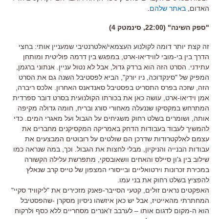
האדום,
באתר שלהם
.
"ספק השינה" (22:00, סינמטק 4)
זה קצת יותר דומה לקולנוע העצמאי/אלטרנטיבי שמעניין אותי: בחצי
הדרך בין בי-מובי לווידיאו-ארט, במפגש בין דרמה פוליטית ומותחן
עתידני. הסרט הזה הוא ברדק גדול, אבל לא נטול עניין. אנתוני ברגמן,
המפיק של "סינקדוכה, ניו יורק", הביא לפסטיבל השנה גם את הסרט
הזה, שזכה בפרס התסריט בפסטיבל סאנדאנס האחרון. אלכס ריברה,
אמן וידיאו-ארט, עושה כאן את בכורתו הקולנועית בסרט דובר ספרדית
המתרחש במקסיקו שננעלה מאחורי סורג ובריח, חומה גדולה מקיפה
אותה, ושומרים בשלט רחוק משגיחים על הגבול ועל מאגרי המים. כדי
להמשיך לעבוד בעבודות הדחק באמריקה המקסיקנים מחברים את
עצמם לאלקטרודות שדרכן הם שולטים על רובוטים המבצעים את
עבודות הבנייה והניקיון, מבלי לחצות את הגבול. וכך, במה שנראה כמו
שילוב בין ג'ון סיילס והאחים וושאובסקי, מתפרשת עלילה הקשורה
במכירת זכרונות וירטואליים ובייסורי המצפון של טייס קרב שנאלץ
להפציץ בשלט רחוק את בני עמו.
האפקטים נראים זולים, קטעי הסייבר-פאנק מזכירים את "ליקוויד סקיי"
המחתרתי מהאייטיז, אבל יש כאן איזשהו ניסיון מסקרן -שהפסטיבל
הוא ה-מקום לדגום אותו – לערבב ז'אנרים מסחריים ללא כסף ולרקוח