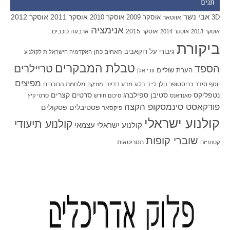
תגים
אבי נשר
אוסקר 2011
אוסקר 2012
אוסקר 2009
אוסקר 2010
3D
אווטאר
אנימציה
אוסקר 2015
ארבעה כוכבים
אוסקר 2013
אוסקר 2014
ביקורת
גיבורי על
דוקאביב
האחים כהן
האקדמיה הישראלית לקולנוע
טבלת המבקרים
טריילרים
הספד
הערת שוליים
וודי אלן
מפיצים
יוסף סידר
כריסטופר נולן
מדע בדיוני
מלחמת הכוכבים
לייב בלוג
מוזיקה
סטיבן ספילברג
סרטים קצרים
נטפליקס
סאנדאנס
סיכום חודש
סרטי קיץ
פודקאסט סינמסקופ הקצה
פסטיבלים
פסקולים
פיקסאר
קולנוע ישראלי
קולנוע תיעודי
קולנוע ישראלי עצמאי
שוברי קופות
תסריטאות
קטנוניזם