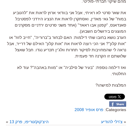
מהם שיקוי חברתי-פוליטי.
את שאר סרטי לא ראיתי, אבל אני בוודאי ארוץ לראות את "להטביע
במוח" של גאי מאדין, ואסתקרן לראות את הנציג הירדני לפסטיבל
סאנדאנס, "קפטן אבו ראאד" (אחד משני סרטים ירדניים מסקרנים
המוצגים בירושלים השבוע).
הערב נושא בחובו שתי דילמות: האם לבחור ב"ברוריה", "חייב לזוז" או
"אות קלון"? אני הכי רוצה לראות את "אות קלון" האילם של דרייר, אבל
נראה לי שהמחויבות לסיקור תחרות וולג'ין תכריע נגדו. חבל שאצל
שלושתם זו הקרנה חד פעמית.
ואז דילמה נוספת: "בעיר של סילביה" או "מוות באהבה"? עוד לא
החלטתי.
המלצות למישהו?
Categories:
פרס אופיר 2008
«
צ'רלי להודיע
היצ'קוק/טריפו, פרק 13
»