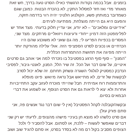
בזמנים. אבל בכמה נקודות הרגשתי כאילו הסרט טעה בדרך, חש זאת
מאוחר מדי ואז חזר למסלול התקין, לא בהכרח הבטוח. כמובן שגם
כשמדובר במותחן פשע, הקולנוע הלטיני יהיה רווי בדרמה חזקה,
והפעם היא גם הייתה מוצלחת, מפתיעה לעיתים.
"אידיוטים ומלאכים" – לא יודע, אני עדיין חלוק בדעתי. מצד אחד יש
לפלימפטון הזה דמיון ייחודי ורעיונות ויזואליים מרתקים. מצד שני,
המסרים בכפיות הפריעו לי, מה גם שאני לא משוכנע שהם היו
הכרחיים או נכונים לסרט הספציפי הזה. אולי עלילה מהודקת יותר
הייתה מפיגה את תחושת ההתמרחות הכללית.
"המנון" – סוף סוף הרגע בפסטיבל בו נזכרתי למה אני אוהב גם סרטים
איטיים, על שום דבר ועל הכל. זה שיר הלל, המנון, לאנטי-גיבור, לפסיבי
הנדבק כמסטיק לגלגלי השגרה ונשחק תחתם. זה שלא יכול לסרב
לבקשות של זרים, לא מתייאש אבל נראה מיואש. פיוט מופלא
והתרוממות רוח אמיתית. חבל שהייתי מוכרח לעזוב עקב התחייבויות
אחרות ולא יצא לי לראות גם את הסרט הנוסף, או לשמוע את דברי
הבמאים בסיום.
ובקשה/קובלנה לקהל הפסטיבל (אין לי שום דבר נגד אנשים פה, אני
סתם פורק עול):
אם סרט כלשהו לא מוצא חן בעיניי מישהו מהצופים, לדעתי יש רק שני
דברים שאפשר לעשות – ללכת, או לסתום. אבל להסביר לי ולכל
הצופים מסביב בקול רם מה לא בסדר בסרט, או סתם להגיד שוב ושוב