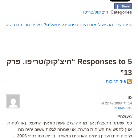
Categories:
היצ'קוק/טריפו
«
יום שני: מה יש לראות היום בפסטיבל ירושלים?
בארץ יצורי הפנדה
»
5 Responses to “היצ'קוק/טריפו, פרק
13”
פיד תגובות
סו
14 יולי 2008 at 22:42
PERMALINK
מעולה!!!
כמו שאתה התעצלת אני מניחה שגם ששת קוראיך התעצלו (או לפחות
אני) לחפש את השיחות ברשת. אני שמחה לגלות ששוב יהיה מה
שיפיח חיים ועניין בימים הארוכים במשרד, בדיוק כמו בקיץ 2006…