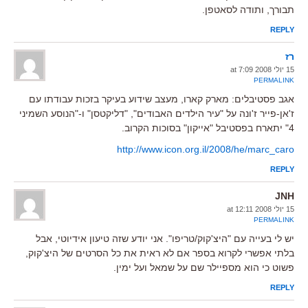
תבורך, ותודה לסאטפן.
REPLY
רז
15 יולי 2008 at 7:09
PERMALINK
אגב פסטיבלים: מארק קארו, מעצב שידוע בעיקר בזכות עבודתו עם
ז'אן-פייר ז'ונה על "עיר הילדים האבודים", "דליקטסן" ו-"הנוסע השמיני
4" יתארח בפסטיבל "אייקון" בסוכות הקרוב.
http://www.icon.org.il/2008/he/marc_caro
REPLY
JNH
15 יולי 2008 at 12:11
PERMALINK
יש לי בעייה עם "היצ'קוק/טריפו". אני יודע שזה טיעון אידיוטי, אבל
בלתי אפשרי לקרוא בספר אם לא ראית את כל הסרטים של היצ'קוק,
פשוט כי הוא מספיילר שם על שמאל ועל ימין.
REPLY