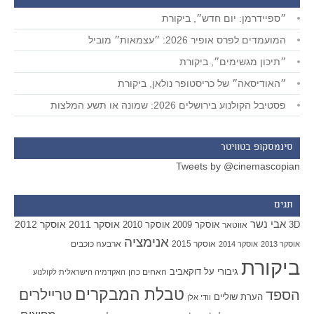
״ספיידרמן: יום חדש״, ביקורת
המועמדים לפרס אופיר 2026: ״עצמאות״ מוביל
״תיכון מגשימים״, ביקורת
״האודיסאה״ של כריסטופר נולאן, ביקורת
פסטיבל הקולנוע בירושלים 2026: שמונה או תשע המלצות
סינמסקופ בטוויטר
Tweets by @cinemascopian
תגים
אבי נשר
אוסקר 2011
אוסקר 2012
אוסקר 2009
אוסקר 2010
3D
אווטאר
אנימציה
אוסקר 2015
ארבעה כוכבים
אוסקר 2013
אוסקר 2014
ביקורת
גיבורי על
דוקאביב
האחים כהן
האקדמיה הישראלית לקולנוע
טבלת המבקרים
טריילרים
הספד
הערת שוליים
וודי אלן