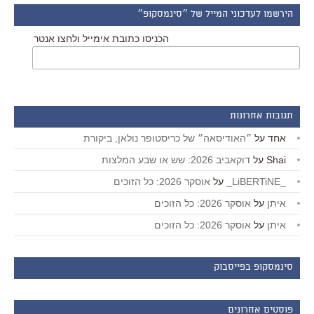
הירשמו לעדכוני המייל של ״סינמסקופ״
הכניסו כתובת אימייל ולחצו אנטר
תגובות אחרונות
אחד
על
״האודיסאה״ של כריסטופר נולאן, ביקורת
Shai
על
דוקאביב 2026: שש או שבע המלצות
_LiBERTiNE_
על
אוסקר 2026: כל הזוכים
איתן
על
אוסקר 2026: כל הזוכים
איתן
על
אוסקר 2026: כל הזוכים
סינמסקופ בפייסבוק
פוסטים אחרונים