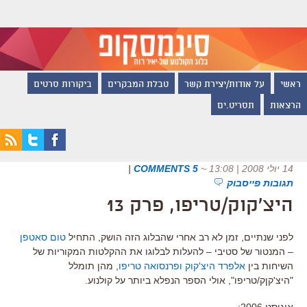
ראשי
על אודות/יצירת קשר
טבלת המבקרים
ביקורות סרטים
הרצאות
תסריט.ים
14 יולי 2008 | 13:08
~
5 COMMENTS
|
תגובות פייסבוק
היצ'קוק/טריפו, פרק 13
לפני שנתיים, זמן לא רב אחרי שהבלוג הזה הושק, התחיל
טום סאטפן
– המנטור של סטיבי – להעלות לבלוגו את ההקלטות המקוריות של
השיחות בין
אלפרד היצ'קוק ופרנסואה טריפו
, מהן תומלל
"היצ'קןק/טריפו", אולי הספר הנפלא ביותר על קולנוע.
אוגוסט 2006: