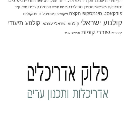
מפיצים
יוסף סידר
כריסטופר נולן
מדע בדיוני
מלחמת הכוכבים
לייב בלוג
מוזיקה
סטיבן ספילברג
סרטים קצרים
נטפליקס
סאנדאנס
סיכום חודש
סרטי קיץ
פודקאסט סינמסקופ הקצה
פסטיבלים
פסקולים
פיקסאר
קולנוע ישראלי
קולנוע תיעודי
קולנוע ישראלי עצמאי
שוברי קופות
תסריטאות
קטנוניזם