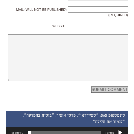
MAIL (WILL NOT BE PUBLISHED)
(REQUIRED)
WEBSITE
סינמסקופ 505: ״ספיידרמן״, פרסי אופיר, ״בוסית בהפרעה״,
״לגמור את הלילה״
נגן
01:00:12
00:00