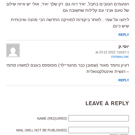
הטעמים הטובים בתבל, יאיר רוה גם. רק שלך יאיר, אולי יש איזה שילוב
של טעם אניני עם קלילות שחשובה גם.
ליחצו על שמי…לאתר ביקורות למוזיקה החדשה הכי מהנה ואיכותית
שיש כיום.
REPLY
יוסי.ק
1 דצמבר 2012 at 23:12
PERMALINK
רעיון נחמד מאוד (שמובן כבר מהטריילר) מפוספס בעצם למשהו סתמי
– רגשית ואינטלקטואלית
REPLY
Leave a Reply
NAME (REQUIRED)
MAIL (WILL NOT BE PUBLISHED)