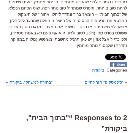
רעיונותיו נגמרים לפני שהסרט מסתיים, הבימוי מחמיץ רגעים שיכולים
להיות טובים יותר, והסרט שמתחיל טוב נותר רפה. שוט הסיום הנפלא
של "בתוך הבית" – הומאז' ברור ונהדר ל"חלון אחורי" של היצ'קוק
המבטא את הרעיונות הבסיסיים של היוצרים האלה שמבעד לכל חלון
אפשר למצוא סיפור או סרט – משפר את המצב, כמו גם הטון האירוני
ששולט בסרט כולו (ולכן, לטוב ולרע, הוא אף פעם לא באמת מטריד),
ולכן כרגיל אצל אוזון יש כאן תרגיל מחשבתי משעשע (מלווה במוזיקה
נהדרת) שלבסוף נותר מוחמץ.
Categories:
ביקורת
«
"סינמסקופ" חזר לחיים
"בחזרה למשחק", ביקורת
»
2 Responses to “"בתוך הבית",
ביקורת”