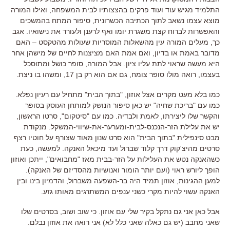
התלמיד מגיש עוד ועוד פרקים בהצצותיו לבית המשפחה, ואילו המורה
מוצא עצמו נשאב לתוך הכתיבה הכשרונית, סיפור המתח בהמשכים
והאפשרות לברוח קצת משגרת יומו ואף לרענן ולעורר את נישואיו. אגב
כך, מעלים המורה עין מהשאלות המוסריות שעולות מהטקסט – האם
מדובר באמת או בדיון, ואם אמת האם מציצנות לחיים של מישהן אחר
היא מעשה שראוי לתת עליו ציון. אבל המורה, סופר כושל ומתוסכל
בעצמו, רואה מולו סופר צומח, גם אם הוא רק בן 17, ומשהו בו ניצת.
כמו בלא מעט מקרים אצל אוזון, "בתוך הבית" מתחיל עם רעיון נפלא.
כמו עם "בריכת שחיה" יש כאן סיפור הנושק למותחן העוסק בסופר
והקשר שלו ליצירתו, לאמת ולבדיה. כמו עם "סיטקום", סרטו הראשון,
יש את עלילת הזר-הנכנס-לבית-ומערער-את-שיווי-המשקל. מנקודת
מבט סינפילית "בתוך הבית" הוא סרט שנון מאוד שצורף על חוטיו רצף
סרטים מהיצ'קוק דרך קלוד שברול ועד מיכאל האנקה. למעשה, כעת
כשהאנקה נטש את העלילות על הזר-בבית מאז "מחבואים", ייתכן ואוזון
הופך ליורש ראוי (ועם יותר הומור ואנושיות מהסדיזם של האנקה).
למען ההגינות, אוזון תמיד היה בר-השפעה משברול, והדמיון בינו ובין
האנקה עשוי להיות מקרי כשני ענפים המשתרגים מאותו גזע.
אבל כאן אני גם נתקל בקיר שלי עם אוזון. כי שוב ושוב, בסרטים שלו
שאני מחבב (יש גם כאלה שאני כלל לא) אני רואה את אוזון נבלם.