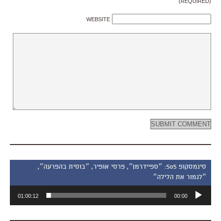
(REQUIRED)
WEBSITE
סינמסקופ 505: ״ספיידרמן״, פרסי אופיר, ״בוסית בהפרעה״,
״לגמור את הלילה״
נגן
01:00:12
00:00
אודיו