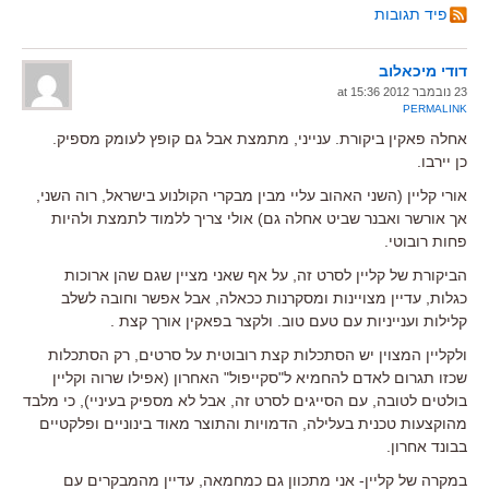
פיד תגובות
דודי מיכאלוב
23 נובמבר 2012 at 15:36
PERMALINK
אחלה פאקין ביקורת. ענייני, מתמצת אבל גם קופץ לעומק מספיק.
כן יירבו.
אורי קליין (השני האהוב עליי מבין מבקרי הקולנוע בישראל, רוה השני,
אך אורשר ואבנר שביט אחלה גם) אולי צריך ללמוד לתמצת ולהיות
פחות רובוטי.
הביקורת של קליין לסרט זה, על אף שאני מציין שגם שהן ארוכות
כגלות, עדיין מצויינות ומסקרנות ככאלה, אבל אפשר וחובה לשלב
קלילות וענייניות עם טעם טוב. ולקצר בפאקין אורך קצת .
ולקליין המצוין יש הסתכלות קצת רובוטית על סרטים, רק הסתכלות
שכזו תגרום לאדם להחמיא ל"סקייפול" האחרון (אפילו שרוה וקליין
בולטים לטובה, עם הסייגים לסרט זה, אבל לא מספיק בעיניי), כי מלבד
מהוקצעות טכנית בעלילה, הדמויות והתוצר מאוד בינוניים ופלקטיים
בבונד אחרון.
במקרה של קליין- אני מתכוון גם כמחמאה, עדיין מהמבקרים עם