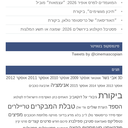
המועמדים לפרס אופיר 2026: ״עצמאות״ מוביל
״תיכון מגשימים״, ביקורת
״האודיסאה״ של כריסטופר נולאן, ביקורת
פסטיבל הקולנוע בירושלים 2026: שמונה או תשע המלצות
סינמסקופ בטוויטר
Tweets by @cinemascopian
תגים
אבי נשר
אוסקר 2011
אוסקר 2012
אוסקר 2009
אוסקר 2010
3D
אווטאר
אנימציה
אוסקר 2015
ארבעה כוכבים
אוסקר 2013
אוסקר 2014
ביקורת
גיבורי על
דוקאביב
האחים כהן
האקדמיה הישראלית לקולנוע
טבלת המבקרים
טריילרים
הספד
הערת שוליים
וודי אלן
מפיצים
יוסף סידר
כריסטופר נולן
מדע בדיוני
מלחמת הכוכבים
לייב בלוג
מוזיקה
סטיבן ספילברג
סרטים קצרים
נטפליקס
סאנדאנס
סיכום חודש
סרטי קיץ
פודקאסט סינמסקופ הקצה