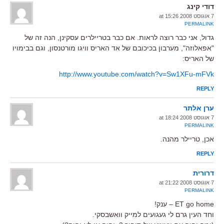
דודי קינג
7 אוגוסט 2008 at 15:26
PERMALINK
גדול, אני כבר רוצה לראות. אם כבר בטריילרים עסקינן, הנה זה של
"אפאלוזה", מערבון בכיכובם של אד האריס וויגו מורטנסון, וגם בבימויו
של האריס:
http://www.youtube.com/watch?v=Sw1XFu-mFVk
REPLY
ערן אלתר
7 אוגוסט 2008 at 18:24
PERMALINK
אכן, טריילר מהנה.
REPLY
דרורית
7 אוגוסט 2008 at 21:22
PERMALINK
ET go home – ענק!
וחד העין גרם לי געגועים למייק וואשבסקי.