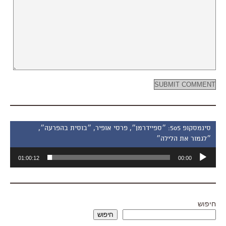
סינמסקופ 505: ״ספיידרמן״, פרסי אופיר, ״בוסית בהפרעה״,
״לגמור את הלילה״
נגן
01:00:12
00:00
אודיו
חיפוש
חיפוש