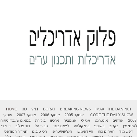
HOME
3D
9/11
BORAT
BREAKING NEWS
IMAX
THE DA VINCI
THE DAILY SHOW
CODE
אוסקר 2005
אוסקר 2006
אוסקר 2007
אוסקר
2008
אורחים
אינטרנט
אנג לי
אנימציה
ארכיון
ביקורת
במאים שעברו ניתוח
לשינוי מין
בקרוב
בשוטף
בתי קולנוע
ג'יימס בונד
גיבורי על
דוד פרלוב
די.וי.די
דפש מוד
האחים כהן
היי דפינישן
היצ'קוק/טריפו
הכי טובים
המדור המודפס