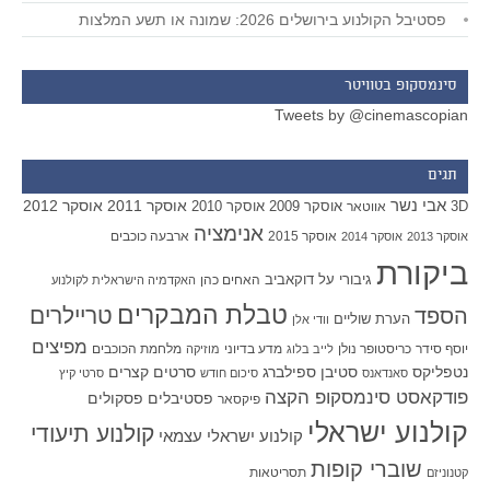
פסטיבל הקולנוע בירושלים 2026: שמונה או תשע המלצות
סינמסקופ בטוויטר
Tweets by @cinemascopian
תגים
אבי נשר
אוסקר 2011
אוסקר 2012
אוסקר 2009
אוסקר 2010
3D
אווטאר
אנימציה
אוסקר 2015
ארבעה כוכבים
אוסקר 2013
אוסקר 2014
ביקורת
גיבורי על
דוקאביב
האחים כהן
האקדמיה הישראלית לקולנוע
טבלת המבקרים
טריילרים
הספד
הערת שוליים
וודי אלן
מפיצים
יוסף סידר
כריסטופר נולן
מדע בדיוני
מלחמת הכוכבים
לייב בלוג
מוזיקה
סטיבן ספילברג
סרטים קצרים
נטפליקס
סאנדאנס
סיכום חודש
סרטי קיץ
פודקאסט סינמסקופ הקצה
פסטיבלים
פסקולים
פיקסאר
קולנוע ישראלי
קולנוע תיעודי
קולנוע ישראלי עצמאי
שוברי קופות
תסריטאות
קטנוניזם